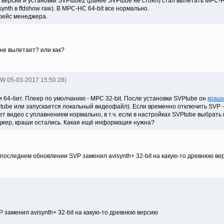
версии и установки SVPtube2 (ранее SVPtube не стоял) стал вылетать MPC-H
ynth в ffdshow raw). В MPC-HC 64-bit все нормально.
фейс менеджера.
 не вылетает? или как?
oW 05-03-2017 15:50:28)
 64-бит. Плеер по умолчанию - MPC 32-bit. После установки SVPtube он
краш
svptube или запускается локальный видеофайл). Если временно отключить SVP
 видео с уплавнением нормально, в т.ч. если в настройках SVPtube выбрать н
джер, краши остались. Какая ещё информация нужна?
 последнем обновлении SVP заменил avisynth+ 32-bit на какую-то древнюю вер
 заменил avisynth+ 32-bit на какую-то древнюю версию