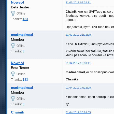
Noweol
31-03-2017 07:02:31
Beta Tester
Chainik
, что ж я SVPTube никак в
Offline
В общем, мелочь, с которой я п
Thanks:
133
цепляет.
Предлагаю, пусть SVPtube при с
madmadmad
31-03-2017 21:32:38
Member
> SVP выключен, копируем ссылк
Offline
У меня такое постоянно, только о
Thanks:
3
Иной раз вообще ссылки не вста
Noweol
01-04-2017 15:58:11
Beta Tester
madmadmad
, если повторно ско
Offline
Chainik
?
Thanks:
133
madmadmad
01-04-2017 17:22:08
Member
> madmadmad, если повторно скоп
Offline
Да.
Thanks:
3
Chainik
01-04-2017 20:28:05