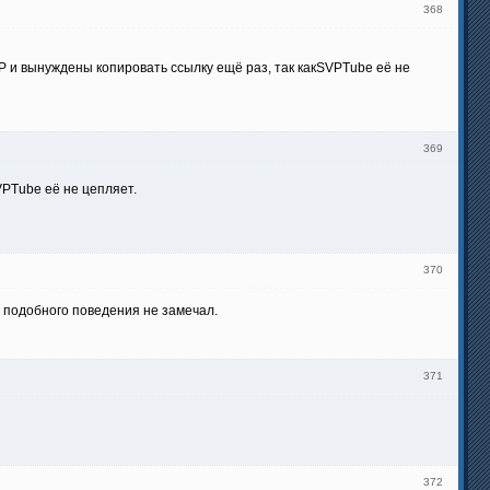
368
VP и вынуждены копировать ссылку ещё раз, так какSVPTube её не
369
VPTube её не цепляет.
370
го подобного поведения не замечал.
371
372