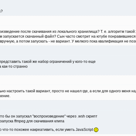
а?
изведение после скачивания из локального хранилища? Т. е. алгоритм такой:
ом запускается скачанный файл? Сын часто смотрит на ютубе понравившиеся 
ручную, а потом запускать - не вариант. У мелкого пока квалификация не поз
представить такой же набор ограничений у кого-то еще
 как-то странно
но настроить такой вариант, просто не нашел где, а если для одного меня над
шение.
что бы он запускал "воспроизведение" через .wsh скрипт
запуска ffmpeg для скачивания клипа
 что-то похожее накреативить, если уметь JavaScript