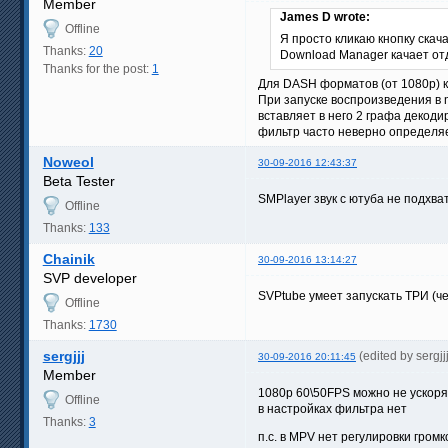
Member
James D wrote:
Offline
Я просто кликаю кнопку скача
Thanks:
20
Download Manager качает от
Thanks for the post:
1
Для DASH форматов (от 1080p) к
При запуске воспроизведения в 
вставляет в него 2 графа декодир
фильтр часто неверно определяе
Noweol
30-09-2016 12:43:37
Beta Tester
SMPlayer звук с ютуба не подхва
Offline
Thanks:
133
Chainik
30-09-2016 13:14:27
SVP developer
SVPtube умеет запускать ТРИ (че
Offline
Thanks:
1730
sergjjj
(edited by sergj
30-09-2016 20:11:45
Member
1080p 60\50FPS можно не ускоря
Offline
в настройках фильтра нет
Thanks:
3
п.с. в MPV нет регулировки гром