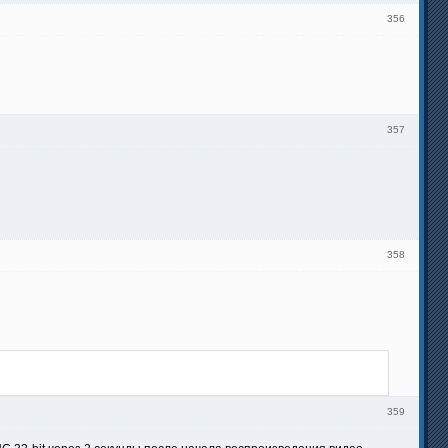
356
357
358
359