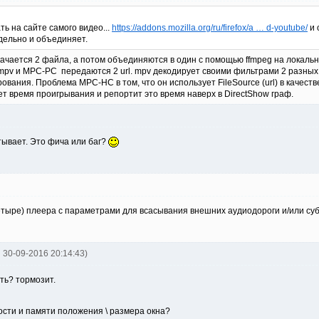
ть на сайте самого видео...
https://addons.mozilla.org/ru/firefox/a … d-youtube/
и 
дельно и объединяет.
ачается 2 файла, а потом объединяются в один с помощью ffmpeg на локальн
mpv и MPC-РС передаются 2 url. mpv декодирует своими фильтрами 2 разных
ования. Проблема MPC-HC в том, что он использует FileSource (url) в качестве s
т время проигрывания и репортит это время наверх в DirectShow граф.
тывает. Это фича или баг?
тыре) плеера с параметрами для всасывания внешних аудиодороги и/или субти
jj 30-09-2016 20:14:43)
ть? тормозит.
кости и памяти положения \ размера окна?