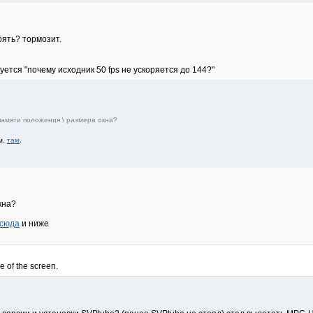
рять? тормозит.
ется "почему исходник 50 fps не ускоряется до 144?"
памяти положения \ размера окна?
м.
там
.
кна?
сюда
и ниже
e of the screen.