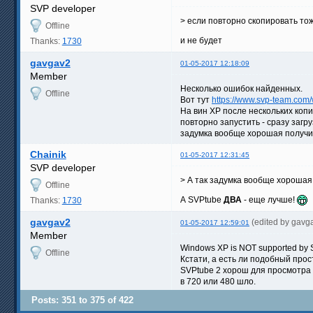
SVP developer
> если повторно скопировать тож
Offline
и не будет
Thanks:
1730
gavgav2
01-05-2017 12:18:09
Member
Несколько ошибок найденных.
Offline
Вот тут
https://www.svp-team.com
На вин XP после нескольких копи
повторно запустить - сразу загр
задумка вообще хорошая получил
Chainik
01-05-2017 12:31:45
SVP developer
> А так задумка вообще хорошая
Offline
А SVPtube
ДВА
- еще лучше!
Thanks:
1730
gavgav2
(edited by gavg
01-05-2017 12:59:01
Member
Windows XP is NOT supported by S
Offline
Кстати, а есть ли подобный про
SVPtube 2 хорош для просмотра в
в 720 или 480 шло.
Posts: 351 to 375 of 422