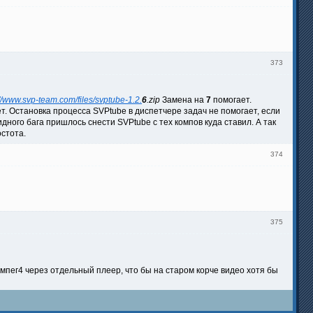
373
://www.svp-team.com/files/svptube-1.2.
6
.zip
Замена на
7
помогает.
т. Остановка процесса SVPtube в диспетчере задач не помогает, если
идного бага пришлось снести SVPtube с тех компов куда ставил. А так
стота.
374
375
 мпег4 через отдельный плеер, что бы на старом корче видео хотя бы