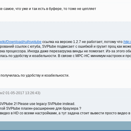
е самое, что уже и так есть в буфере, то тоже не цепляет
/wiki/Download/ru#svptube
ссылка на версию 1.2.7 не работает, потому что
http
рований ссылок с ютуба, SVPtube подвисает с ошибкой и грузит проц как може
узка процессора. Иногда даже перезагрузка винды не помогает. Из-за этого об
ась по удобству и юзабельности. В связке с MPC-HC минимум настроек и про
 получилась по удобству и юзабельности.
av2 01-05-2017 13:26:43)
VPtube 2! Please use legacy SVPtube instead.
стой SVPtube плагин-расширение для браузера ?
идео в HD со всеми настройками, а тут задача стоит вывести просто видео в