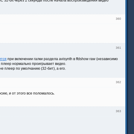
C 32-bit через 2 секунды после начала воспроизведения видео
360
361
ится
при включении галки раздела avisynth в ffdshow raw (независимо
 - плеер нормально проигрывает видео.
е плеер по умолчанию (32-бит), а его.
362
сию, и от этого все поломалось.
363