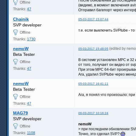
После обновления до последней 
Offline
(видимо, в момент включения avis
Thanks:
47
Отправил багепорт через интер
Chainik
05-03-2017 15:07:44
SVP developer
т.е. если выключить SVPtube - то
Offline
Thanks:
1730
nemoW
(edited by nem
05-03-2017 15:48:05
Beta Tester
В системе установлен MPC и 32 и
Offline
от того, получает он видео от 
Thanks:
47
При этом MPC 64-бит проигрывает
Ага, удалил SVPtube через мене
nemoW
05-03-2017 16:41:11
Beta Tester
Ага, я понял что произошло: при
Offline
Thanks:
47
MAG79
06-03-2017 10:16:24
SVP developer
nemoW
Offline
> при последнем обновлении SVP
Thanks:
1108
Точно, это сделал SVP?