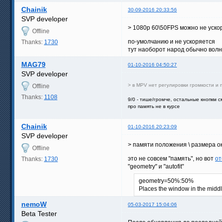
Chainik
30-09-2016 20:33:56
SVP developer
> 1080p 60\50FPS можно не уско
Offline
по-умолчанию и не ускоряется
Thanks:
1730
тут наоборот народ обычно волну
MAG79
01-10-2016 04:50:27
SVP developer
> в MPV нет регулировки громкости и 
Offline
Thanks:
1108
9/0 - тише/громче, остальные кнопкм с
про память не в курсе
Chainik
01-10-2016 20:23:09
SVP developer
> памяти положения \ размера о
Offline
это не совсем "память", но вот
от
Thanks:
1730
"geometry" и "autofit"
geometry=50%:50%
Places the window in the middl
nemoW
05-03-2017 15:04:06
Beta Tester