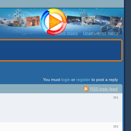
Active topics
Unanswered topics
You must
login
or
register
to post a reply
RSS topic feed
351
352