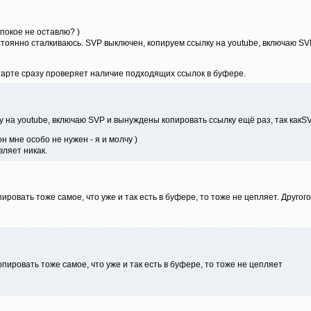
 покое не оставлю? )
остоянно сталкиваюсь. SVP выключен, копируем ссылку на youtube, включаю S
тарте сразу проверяет наличие подходящих ссылок в буфере.
у на youtube, включаю SVP и вынуждены копировать ссылку ещё раз, так какS
н мне особо не нужен - я и молчу )
вляет никак.
пировать тоже самое, что уже и так есть в буфере, то тоже не цепляет. Друго
ировать тоже самое, что уже и так есть в буфере, то тоже не цепляет