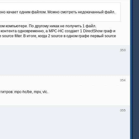
оно качает одним файлом. Можно смотреть недокачанный файл.
ом компьютере. По другому никак не получить 1 файл.
 контента одновременно, а MPC-HC создает 1 DirectShow граф и
ource filter. В итоге, когда 2 source в одном графе первый source
353
354
тров: mpc-hc/be, mpv, vlc.
355