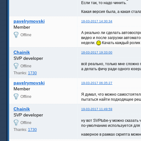
Если так, то надо чинить.
Какая версия была, а какая стал
pavelrymovski
18-03-2017 14:30:34
Member
А реально ли сделать автовоспро
Offline
видео и после загрузки автомат
недели.
Качать каждый ролик в
Chainik
18-03-2017 19:33:00
SVP developer
всё реально, только мне сложно 
Offline
а делать фичу ради одного юзера
Thanks:
1730
pavelrymovski
19-03-2017 06:35:27
Member
Я думал, что можно самостоятель
Offline
пытаться найти подходящее ре
Chainik
19-03-2017 11:49:59
SVP developer
ну вот SVPtube-у можно сказать 
Offline
по-умолчанию используется для 
Thanks:
1730
наверное в рамках скрипта можно