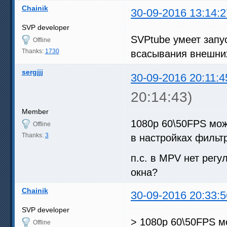
Chainik
30-09-2016 13:14:2
SVP developer
SVPtube умеет запу
Offline
Thanks:
1730
всасывания внешних 
sergjjj
30-09-2016 20:11:4
20:14:43)
Member
1080p 60\50FPS мож
Offline
Thanks:
3
в настройках фильт
п.с. в MPV нет регу
окна?
Chainik
30-09-2016 20:33:5
SVP developer
> 1080p 60\50FPS м
Offline