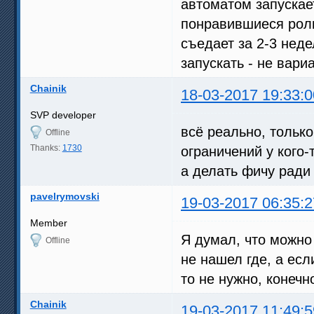
автоматом запускае
понравившиеся роли
съедает за 2-3 нед
запускать - не вари
Chainik
18-03-2017 19:33:0
SVP developer
всё реально, тольк
Offline
Thanks:
1730
ограничений у кого-
а делать фичу ради 
pavelrymovski
19-03-2017 06:35:2
Member
Я думал, что можно
Offline
не нашел где, а есл
то не нужно, конеч
Chainik
19-03-2017 11:49:5