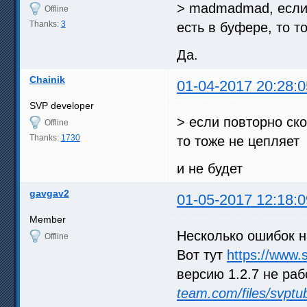
> madmadmad, если 
Offline
Thanks:
3
есть в буфере, то т
Да.
Chainik
01-04-2017 20:28:0
SVP developer
> если повторно ско
Offline
Thanks:
1730
то тоже не цепляет
и не будет
gavgav2
01-05-2017 12:18:0
Member
Несколько ошибок 
Offline
Вот тут
https://www.
версию 1.2.7 не раб
team.com/files/svptu