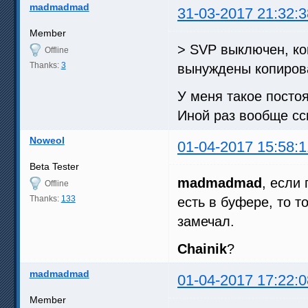
madmadmad
31-03-2017 21:32:3
Member
> SVP выключен, ко
Offline
Thanks:
3
вынуждены копирова
У меня такое постоя
Иной раз вообще сс
Noweol
01-04-2017 15:58:1
Beta Tester
madmadmad
, если
Offline
Thanks:
133
есть в буфере, то т
замечал.
Chainik
?
madmadmad
01-04-2017 17:22:0
Member