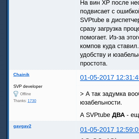
На вин XP после не
подвисает с ошибкой
SVPtube в диспетчер
сразу загрузка проц
помогает. Из-за это
компов куда ставил
удобству и юзабель
простота.
Chainik
01-05-2017 12:31:4
SVP developer
> А так задумка во
Offline
Thanks:
1730
юзабельности.
А SVPtube
ДВА
- ещ
gavgav2
01-05-2017 12:59:0