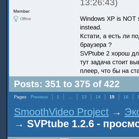
13:26:43)
Member
Windows XP is NOT s
Offline
instead.
Кстати, а есть ли 
браузера ?
SVPtube 2 хорош дл
тут задача стоит вы
плеер, что бы на ст
Posts: 351 to 375 of 422
Pages
Previous
1
…
13
14
15
16
SmoothVideo Project
→
Эк
→
SVPtube 1.2.6 - прос