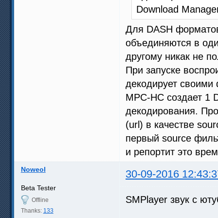
Download Manager
Для DASH форматов 
объединяются в оди
другому никак не по
При запуске воспро
декодирует своими 
MPC-HC создает 1 D
декодирования. Про
(url) в качестве sour
первый source филь
и репортит это врем
Noweol
30-09-2016 12:43:3
Beta Tester
SMPlayer звук с ют
Offline
Thanks:
133