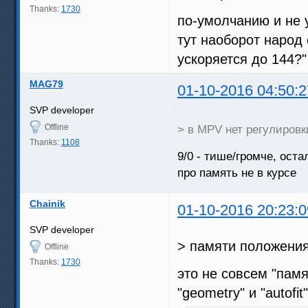
Thanks:
1730
по-умолчанию и не 
тут наоборот народ 
ускоряется до 144?"
MAG79
01-10-2016 04:50:2
SVP developer
Offline
> в MPV нет регулировк
Thanks:
1108
9/0 - тише/громче, ост
про память не в курсе
Chainik
01-10-2016 20:23:0
SVP developer
> памяти положения
Offline
Thanks:
1730
это не совсем "памя
"geometry" и "autofit"