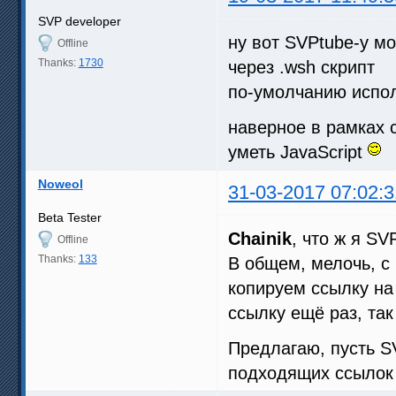
SVP developer
ну вот SVPtube-у мо
Offline
Thanks:
1730
через .wsh скрипт
по-умолчанию испол
наверное в рамках 
уметь JavaScript
Noweol
31-03-2017 07:02:3
Beta Tester
Chainik
, что ж я SV
Offline
Thanks:
133
В общем, мелочь, с
копируем ссылку на
ссылку ещё раз, так
Предлагаю, пусть S
подходящих ссылок