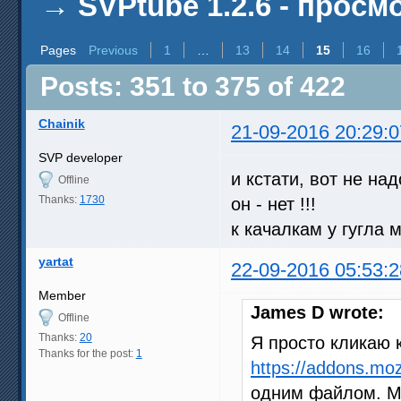
→
SVPtube 1.2.6 - прос
Pages
Previous
1
…
13
14
15
16
Posts: 351 to 375 of 422
Chainik
21-09-2016 20:29:0
SVP developer
и кстати, вот не над
Offline
Thanks:
1730
он - нет !!!
к качалкам у гугла
yartat
22-09-2016 05:53:2
Member
James D wrote:
Offline
Thanks:
20
Я просто кликаю к
Thanks for the post:
1
https://addons.mozi
одним файлом. М