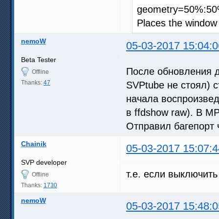
geometry=50%:5
Places the window 
nemoW
05-03-2017 15:04:0
Beta Tester
После обновления д
Offline
Thanks:
47
SVPtube не стоял) 
начала воспроизвед
в ffdshow raw). В M
Отправил багепорт 
Chainik
05-03-2017 15:07:4
SVP developer
т.е. если выключить
Offline
Thanks:
1730
nemoW
05-03-2017 15:48:0