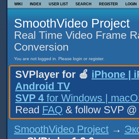
WIKI
INDEX
USER LIST
SEARCH
REGISTER
LOGIN
SmoothVideo Project
Real Time Video Frame R
Conversion
You are not logged in.
Please login or register.
SVPlayer for 🍎
iPhone | 
Android TV
SVP 4
for Windows | macOS
Read
FAQ
& follow SVP 
SmoothVideo Project
→
Эк