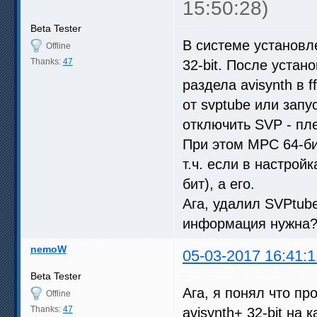
15:50:28)
Beta Tester
В системе установл
Offline
Thanks:
47
32-bit. После устан
раздела avisynth в 
от svptube или зап
отключить SVP - пл
При этом MPC 64-би
т.ч. если в настрой
бит), а его.
Ага, удалил SVPtub
информация нужна
nemoW
05-03-2017 16:41:1
Beta Tester
Ага, я понял что п
Offline
Thanks:
47
avisynth+ 32-bit на