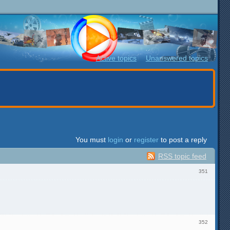
Active topics
Unanswered topics
You must
login
or
register
to post a reply
RSS topic feed
351
352