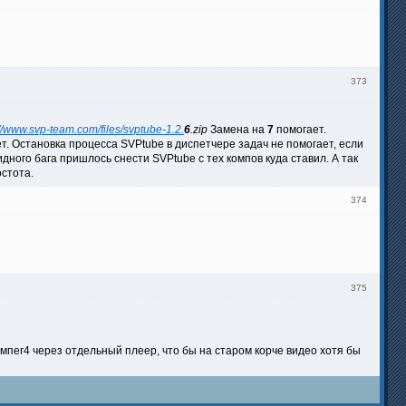
373
://www.svp-team.com/files/svptube-1.2.
6
.zip
Замена на
7
помогает.
т. Остановка процесса SVPtube в диспетчере задач не помогает, если
идного бага пришлось снести SVPtube с тех компов куда ставил. А так
стота.
374
375
 мпег4 через отдельный плеер, что бы на старом корче видео хотя бы