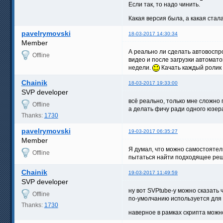
Если так, то надо чинить.
Какая версия была, а какая стал
pavelrymovski
18-03-2017 14:30:34
Member
А реально ли сделать автовоспро
Offline
видео и после загрузки автомат
недели.
Качать каждый ролик в
Chainik
18-03-2017 19:33:00
SVP developer
всё реально, только мне сложно 
Offline
а делать фичу ради одного юзера
Thanks:
1730
pavelrymovski
19-03-2017 06:35:27
Member
Я думал, что можно самостоятель
Offline
пытаться найти подходящее ре
Chainik
19-03-2017 11:49:59
SVP developer
ну вот SVPtube-у можно сказать 
Offline
по-умолчанию используется для 
Thanks:
1730
наверное в рамках скрипта можно