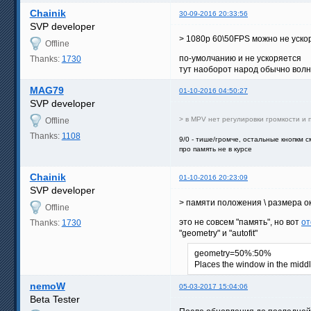
Chainik
30-09-2016 20:33:56
SVP developer
> 1080p 60\50FPS можно не уско
Offline
по-умолчанию и не ускоряется
Thanks:
1730
тут наоборот народ обычно волну
MAG79
01-10-2016 04:50:27
SVP developer
> в MPV нет регулировки громкости и 
Offline
Thanks:
1108
9/0 - тише/громче, остальные кнопкм с
про память не в курсе
Chainik
01-10-2016 20:23:09
SVP developer
> памяти положения \ размера о
Offline
это не совсем "память", но вот
от
Thanks:
1730
"geometry" и "autofit"
geometry=50%:50%
Places the window in the middl
nemoW
05-03-2017 15:04:06
Beta Tester