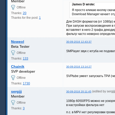
Member
James D wrote:
Offline
Я просто кликаю кнопку скача
Thanks:
20
Download Manager качает от
Thanks for the post:
1
Для DASH форматов (от 1080p) к
При запуске воспроизведения в 
вставляет в него 2 графа декодир
фильтр часто неверно определяе
Noweol
30-09-2016 12:43:37
Beta Tester
SMPlayer звук с ютуба не подхва
Offline
Thanks:
133
Chainik
30-09-2016 13:14:27
SVP developer
SVPtube умеет запускать ТРИ (че
Offline
Thanks:
1730
sergjjj
(edited by sergj
30-09-2016 20:11:45
Member
1080p 60\50FPS можно не ускоря
Offline
в настройках фильтра нет
Thanks:
3
п.с. в MPV нет регулировки гром