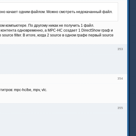
оно качает одним файлом. Можно смотреть недокачанный файл.
ом компьютере. По другому никак не получить 1 файл.
 контента одновременно, а MPC-HC создает 1 DirectShow граф и
ource filter. В итоге, когда 2 source в одном графе первый source
353
354
тров: mpc-hc/be, mpv, vlc.
355