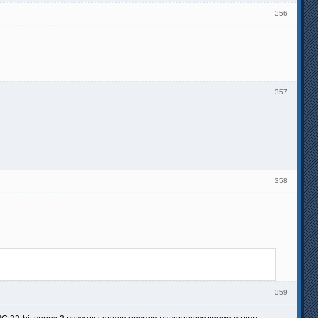
356
357
358
359