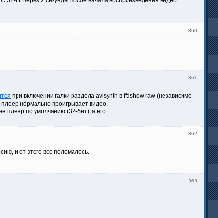
C 32-bit через 2 секунды после начала воспроизведения видео
360
361
ится
при включении галки раздела avisynth в ffdshow raw (независимо
 - плеер нормально проигрывает видео.
е плеер по умолчанию (32-бит), а его.
362
сию, и от этого все поломалось.
363