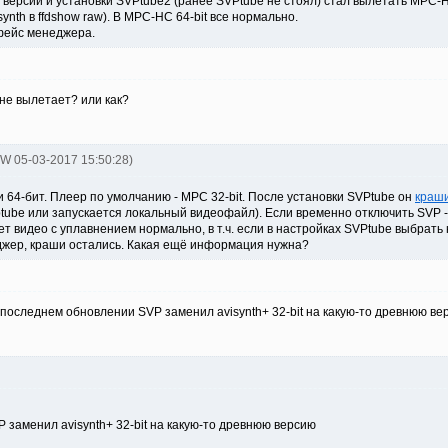
версии и установки SVPtube2 (ранее SVPtube не стоял) стал вылетать MPC-H
ynth в ffdshow raw). В MPC-HC 64-bit все нормально.
фейс менеджера.
 не вылетает? или как?
oW 05-03-2017 15:50:28)
 64-бит. Плеер по умолчанию - MPC 32-bit. После установки SVPtube он
краш
svptube или запускается локальный видеофайл). Если временно отключить SVP
 видео с уплавнением нормально, в т.ч. если в настройках SVPtube выбрать н
джер, краши остались. Какая ещё информация нужна?
 последнем обновлении SVP заменил avisynth+ 32-bit на какую-то древнюю вер
 заменил avisynth+ 32-bit на какую-то древнюю версию