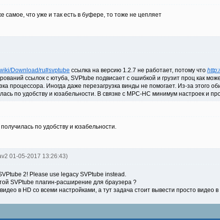
е самое, что уже и так есть в буфере, то тоже не цепляет
/wiki/Download/ru#svptube
ссылка на версию 1.2.7 не работает, потому что
http
рований ссылок с ютуба, SVPtube подвисает с ошибкой и грузит проц как може
узка процессора. Иногда даже перезагрузка винды не помогает. Из-за этого об
ась по удобству и юзабельности. В связке с MPC-HC минимум настроек и про
 получилась по удобству и юзабельности.
av2 01-05-2017 13:26:43)
VPtube 2! Please use legacy SVPtube instead.
стой SVPtube плагин-расширение для браузера ?
идео в HD со всеми настройками, а тут задача стоит вывести просто видео в