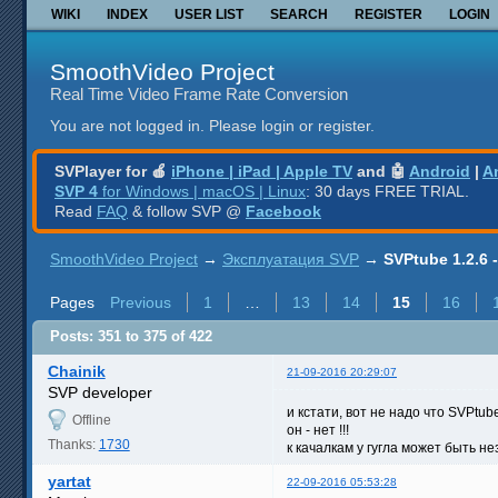
WIKI
INDEX
USER LIST
SEARCH
REGISTER
LOGIN
SmoothVideo Project
Real Time Video Frame Rate Conversion
You are not logged in.
Please login or register.
SVPlayer for 🍎
iPhone | iPad | Apple TV
and 🤖
Android
|
A
SVP 4
for Windows | macOS | Linux
: 30 days FREE TRIAL.
Read
FAQ
& follow SVP @
Facebook
SmoothVideo Project
→
Эксплуатация SVP
→
SVPtube 1.2.6
Pages
Previous
1
…
13
14
15
16
Posts: 351 to 375 of 422
Chainik
21-09-2016 20:29:07
SVP developer
и кстати, вот не надо что SVPtube
Offline
он - нет !!!
Thanks:
1730
к качалкам у гугла может быть 
yartat
22-09-2016 05:53:28