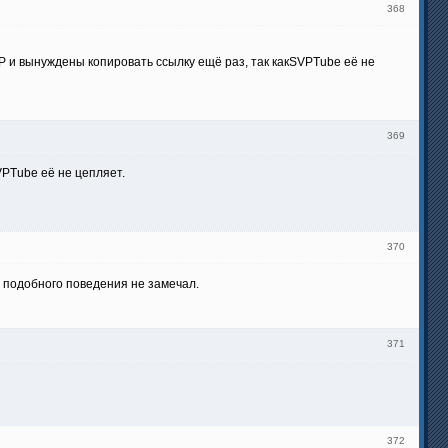
368
VP и вынуждены копировать ссылку ещё раз, так какSVPTube её не
369
VPTube её не цепляет.
370
го подобного поведения не замечал.
371
372