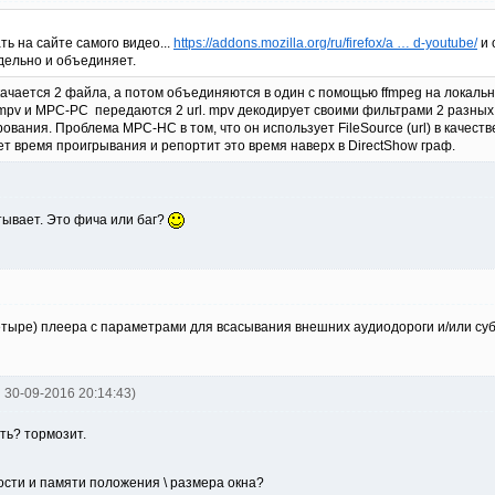
ть на сайте самого видео...
https://addons.mozilla.org/ru/firefox/a … d-youtube/
и 
дельно и объединяет.
ачается 2 файла, а потом объединяются в один с помощью ffmpeg на локальн
mpv и MPC-РС передаются 2 url. mpv декодирует своими фильтрами 2 разных
ования. Проблема MPC-HC в том, что он использует FileSource (url) в качестве s
т время проигрывания и репортит это время наверх в DirectShow граф.
тывает. Это фича или баг?
тыре) плеера с параметрами для всасывания внешних аудиодороги и/или субти
jj 30-09-2016 20:14:43)
ть? тормозит.
кости и памяти положения \ размера окна?