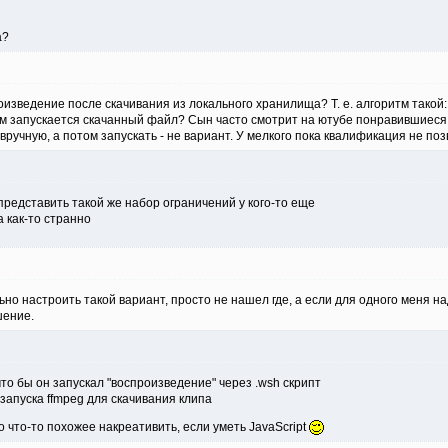
а?
изведение после скачивания из локального хранилища? Т. е. алгоритм такой:
ом запускается скачанный файл? Сын часто смотрит на ютубе понравившиеся 
ручную, а потом запускать - не вариант. У мелкого пока квалификация не поз
представить такой же набор ограничений у кого-то еще
 как-то странно
но настроить такой вариант, просто не нашел где, а если для одного меня над
шение.
что бы он запускал "воспроизведение" через .wsh скрипт
запуска ffmpeg для скачивания клипа
 что-то похожее накреативить, если уметь JavaScript