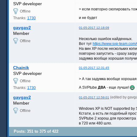
SVP developer
> если повторно скопировать тож
Offline
и не будет
Thanks:
1730
gavgav2
01-05-2017 12:18:09
Member
Несколько ошибок найденных.
Offline
Вот тут
https://www.svp-team.com
На вин XP после нескольких копи
повторно запустить - сразу загр
задумка вообще хорошая получил
Chainik
01-05-2017 12:31:45
SVP developer
> А так задумка вообще хорошая
Offline
А SVPtube
ДВА
- еще лучше!
Thanks:
1730
gavgav2
(edited by gavg
01-05-2017 12:59:01
Member
Windows XP is NOT supported by S
Offline
Кстати, а есть ли подобный про
SVPtube 2 хорош для просмотра в
в 720 или 480 шло.
Posts: 351 to 375 of 422