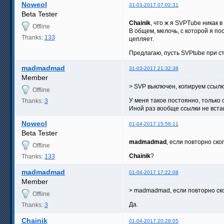
Noweol
31-03-2017 07:02:31
Beta Tester
Chainik
, что ж я SVPTube никак в
Offline
В общем, мелочь, с которой я п
Thanks:
133
цепляет.
Предлагаю, пусть SVPtube при с
madmadmad
31-03-2017 21:32:38
Member
> SVP выключен, копируем ссылк
Offline
У меня такое постоянно, только о
Thanks:
3
Иной раз вообще ссылки не вста
Noweol
01-04-2017 15:58:11
Beta Tester
madmadmad
, если повторно ско
Offline
Chainik
?
Thanks:
133
madmadmad
01-04-2017 17:22:08
Member
> madmadmad, если повторно скоп
Offline
Да.
Thanks:
3
Chainik
01-04-2017 20:28:05