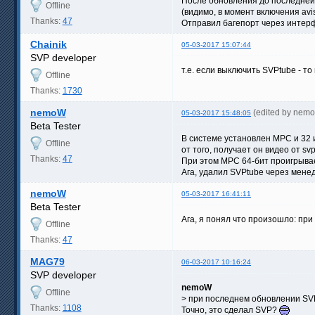
После обновления до последней 
Offline
(видимо, в момент включения avis
Thanks:
47
Отправил багепорт через интер
Chainik
05-03-2017 15:07:44
SVP developer
т.е. если выключить SVPtube - то
Offline
Thanks:
1730
nemoW
(edited by nem
05-03-2017 15:48:05
Beta Tester
В системе установлен MPC и 32 и
Offline
от того, получает он видео от 
Thanks:
47
При этом MPC 64-бит проигрывает
Ага, удалил SVPtube через мене
nemoW
05-03-2017 16:41:11
Beta Tester
Ага, я понял что произошло: при
Offline
Thanks:
47
MAG79
06-03-2017 10:16:24
SVP developer
nemoW
Offline
> при последнем обновлении SVP
Thanks:
1108
Точно, это сделал SVP?