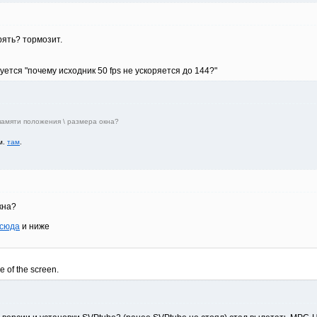
рять? тормозит.
ется "почему исходник 50 fps не ускоряется до 144?"
памяти положения \ размера окна?
м.
там
.
кна?
сюда
и ниже
e of the screen.