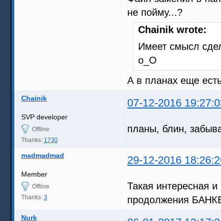
не пойму...?
Chainik wrote:
Имеет смысл сде
о_О
А в планах еще ест
Chainik
07-12-2016 19:27:0
SVP developer
планы, блин, забы
Offline
Thanks:
1730
madmadmad
29-12-2016 18:26:2
Member
Такая интересная и 
Offline
Thanks:
3
продолжения БАНКЕ
Nurk