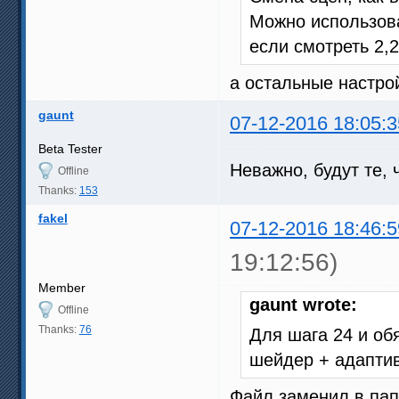
Можно использов
если смотреть 2,
а остальные настро
gaunt
07-12-2016 18:05:3
Beta Tester
Неважно, будут те, 
Offline
Thanks:
153
fakel
07-12-2016 18:46:5
19:12:56)
Member
gaunt wrote:
Offline
Thanks:
76
Для шага 24 и об
шейдер + адапти
Файл заменил в папк