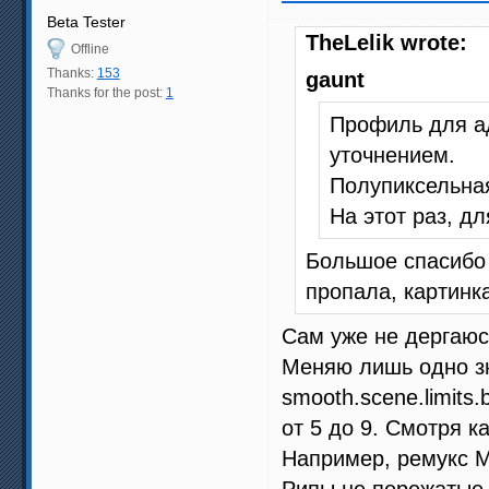
Beta Tester
TheLelik wrote:
Offline
Thanks:
153
gaunt
Thanks for the post:
1
Профиль для а
уточнением.
Полупиксельная
На этот раз, д
Большое спасибо 
пропала, картинк
Сам уже не дергаюс
Меняю лишь одно з
smooth.scene.limit
от 5 до 9. Смотря к
Например, ремукс Ма
Рипы не пережатые 