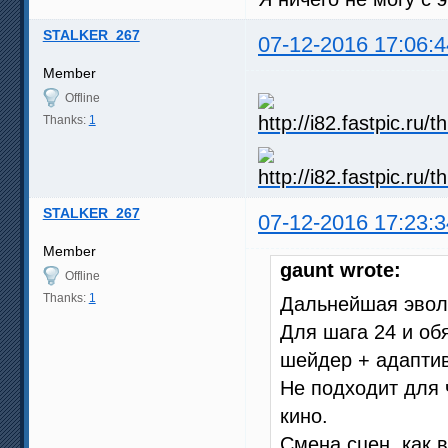
STALKER_267
07-12-2016 17:06:4
Member
Offline
Thanks:
1
STALKER_267
07-12-2016 17:23:3
Member
gaunt wrote:
Offline
Thanks:
1
Дальнейшая эвол
Для шага 24 и об
шейдер + адапти
Не подходит для 
кино.
Смена сцен, как 