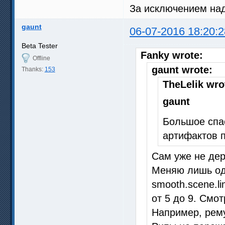
За исключением на
gaunt
06-07-2016 18:20:2
Beta Tester
Fanky wrote:
Offline
gaunt wrote:
Thanks:
153
TheLelik wro
gaunt
Большое спас
артифактов п
Сам уже не дер
Меняю лишь од
smooth.scene.l
от 5 до 9. Смот
Например, рему