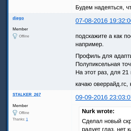
Будем надеяться, чт
diego
07-08-2016 19:32:0
Member
подскажите а как п
Offline
например.
Профиль для адапти
Полупиксельная точ
На этот раз, для 21
качаю оверрайд.гс,
STALKER_267
09-09-2016 23:03:0
Member
Nurk wrote:
Offline
Thanks:
1
Сделал новый скр
радует глаз, нет 