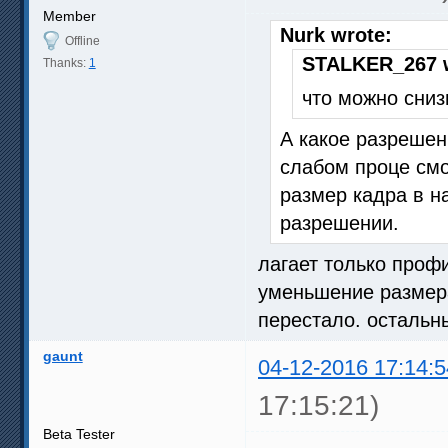
Member
Nurk wrote:
Offline
STALKER_267 w
Thanks:
1
что можно сниз
А какое разрешен
слабом проце смо
размер кадра в н
разрешении.
лагает только профи
уменьшение размера
перестало. осталь
gaunt
04-12-2016 17:14:5
17:15:21)
Beta Tester