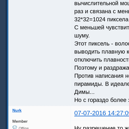
вычислительной мощ
раз и связана с ме
32*32=1024 пиксела 
С меньшей чувствит
шуму.
Этот пиксель - воло
выводить плавную к
отключить плавност
Поэтому и раздража
Против написания н
пирамиды. В идеале,
Димы...
Но с гораздо боле
Nurk
07-07-2016 14:27:0
Member
Ну разрешение то же
Offline