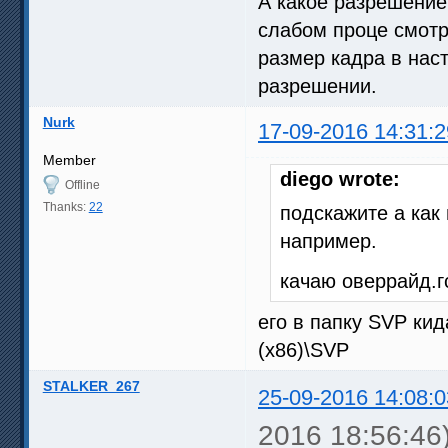
А какое разрешение 
слабом проце смотр
размер кадра в нас
разрешении.
Nurk
17-09-2016 14:31:2
Member
diego wrote:
Offline
Thanks:
22
подскажите а как
например.
качаю оверрайд.г
его в папку SVP кид
(x86)\SVP
STALKER_267
25-09-2016 14:08:0
2016 18:56:46