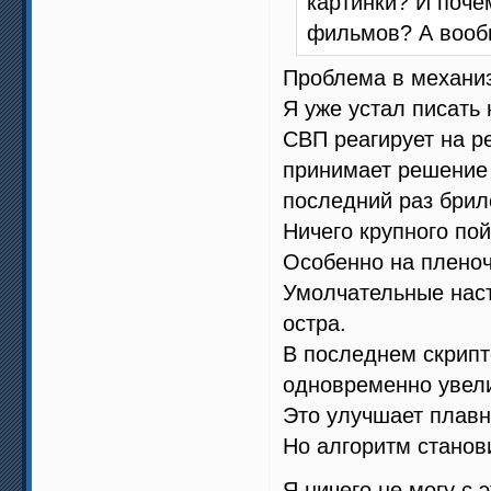
картинки? И поче
фильмов? А вообщ
Проблема в механиз
Я уже устал писать н
СВП реагирует на ре
принимает решение 
последний раз брил
Ничего крупного по
Особенно на пленоч
Умолчательные наст
остра.
В последнем скрипте
одновременно увели
Это улучшает плавн
Но алгоритм станови
Я ничего не могу с 