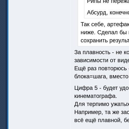
Рипы не пережа
Абсурд, конечно
Так себе, артефа
ниже. Сделал бы 
сохранить результ
За плавность - не к
зависимости от вид
Ещё раз повторюсь 
блока=шага, вместо
Цифра 5 - будет уд
кинематографа.
Для терпимо ужатых
Например, та же зас
всё ещё плавной, б