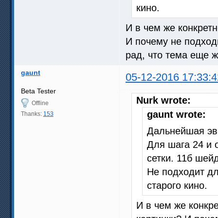
кино.
И в чем же конкретн
И почему не подход
рад, что тема еще ж
gaunt
05-12-2016 17:33:4
Beta Tester
Nurk wrote:
Offline
gaunt wrote:
Thanks:
153
Дальнейшая эв
Для шага 24 и 
сетки. 11б шей
Не подходит д
старого кино.
И в чем же конкр