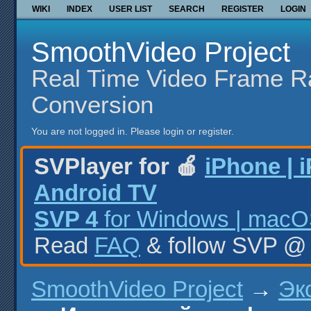
WIKI
INDEX
USER LIST
SEARCH
REGISTER
LOGIN
SmoothVideo Project
Real Time Video Frame R
Conversion
You are not logged in.
Please login or register.
SVPlayer for 🍎
iPhone | 
Android TV
SVP 4
for Windows | macOS
Read
FAQ
& follow SVP 
SmoothVideo Project
→
Эк