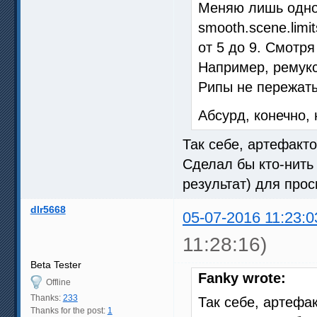
Меняю лишь одно
smooth.scene.lim
от 5 до 9. Смотря
Например, ремукс 
Рипы не пережаты
Абсурд, конечно, 
Так себе, артефакт
Сделал бы кто-нить
результат) для прос
dlr5668
05-07-2016 11:23:0
11:28:16)
Beta Tester
Fanky wrote:
Offline
Thanks:
233
Так себе, артефа
Thanks for the post:
1