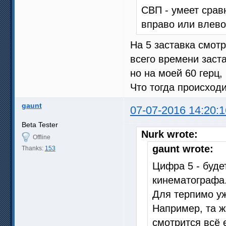
СВП - умеет сра
вправо или влево
На 5 заставка смот
всего времени заста
но на моей 60 герц,
Что тогда происход
gaunt
07-07-2016 14:20:1
Beta Tester
Nurk wrote:
Offline
gaunt wrote:
Thanks:
153
Цифра 5 - буде
кинематографа
Для терпимо уж
Например, та же
смотрится всё 