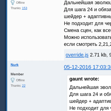
Дальнейшая эволюц
Offline
Thanks:
153
Для шага 24 и обяз
шейдер + адаптивн
Не подходит для че
Смена сцен, как все
Можно использоват
если смотреть 2,21
override.js
2.71 kb, 
Nurk
05-12-2016 17:03:3
Member
gaunt wrote:
Offline
Thanks:
22
Дальнейшая эвол
Для шага 24 и об
шейдер + адапти
Не подходит для 