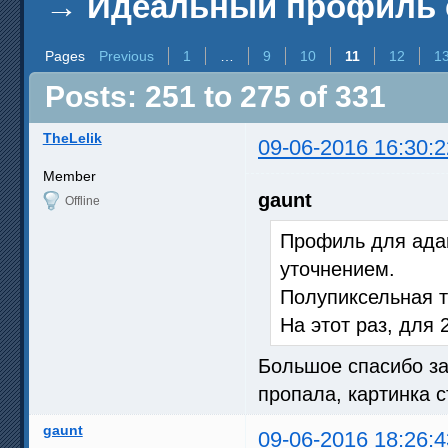
→
Идеальный профиль 
Pages
Previous
1
…
9
10
11
12
1
Posts: 251 to 275 of 331
TheLelik
09-06-2016 16:30:2
Member
gaunt
Offline
Профиль для адап
уточнением.
Полупиксельная т
На этот раз, для
Большое спасибо за
пропала, картинка 
gaunt
09-06-2016 18:26:4