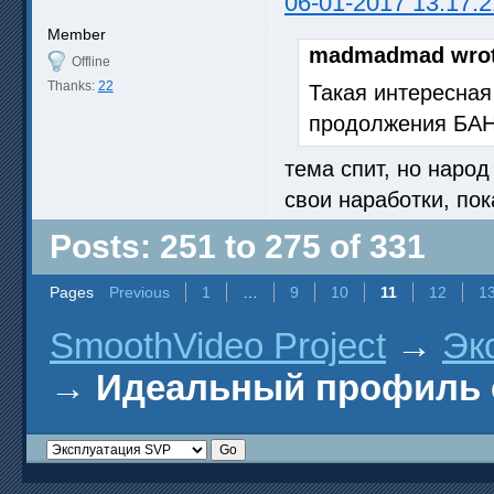
06-01-2017 13:17:2
Member
madmadmad wrot
Offline
Thanks:
22
Такая интересная 
продолжения БАН
тема спит, но народ
свои наработки, по
Posts: 251 to 275 of 331
Pages
Previous
1
…
9
10
11
12
1
SmoothVideo Project
→
Эк
→
Идеальный профиль 