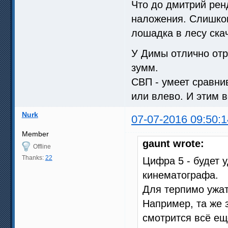
Что до дмитрий рен
наложения. Слишком
лошадка в лесу скач
У Димы отлично от
зумм.
СВП - умеет сравни
или влево. И этим в
Nurk
07-07-2016 09:50:1
Member
gaunt wrote:
Offline
Thanks:
22
Цифра 5 - будет 
кинематографа.
Для терпимо ужат
Например, та же з
смотрится всё ещ