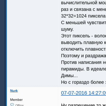
вычислительной мощ
раз и связана с ме
32*32=1024 пиксела 
С меньшей чувствит
шуму.
Этот пиксель - воло
выводить плавную к
отключить плавност
Поэтому и раздража
Против написания н
пирамиды. В идеале,
Димы...
Но с гораздо боле
Nurk
07-07-2016 14:27:0
Member
Ну разрешение то же
Offline