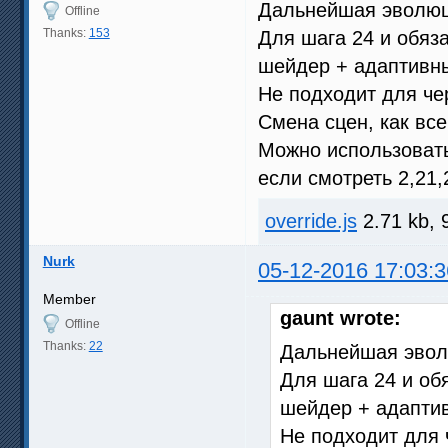
Дальнейшая эволюц
Offline
Thanks:
153
Для шага 24 и обяз
шейдер + адаптивн
Не подходит для че
Смена сцен, как все
Можно использоват
если смотреть 2,21
override.js
2.71 kb, 
Nurk
05-12-2016 17:03:3
Member
gaunt wrote:
Offline
Thanks:
22
Дальнейшая эвол
Для шага 24 и об
шейдер + адапти
Не подходит для 