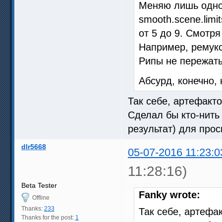
Меняю лишь одно
smooth.scene.lim
от 5 до 9. Смотря
Например, ремукс 
Рипы не пережаты
Абсурд, конечно, 
Так себе, артефакт
Сделал бы кто-нить
результат) для прос
dlr5668
05-07-2016 11:23:0
11:28:16)
Beta Tester
Fanky wrote:
Offline
Thanks:
233
Так себе, артефа
Thanks for the post:
1