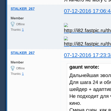
STALKER_267
07-12-2016 17:06:4
Member
Offline
Thanks:
1
STALKER_267
07-12-2016 17:23:3
Member
gaunt wrote:
Offline
Thanks:
1
Дальнейшая эвол
Для шага 24 и об
шейдер + адапти
Не подходит для 
кино.
Смена сцен, как 