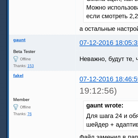
Можно использов
если смотреть 2,
а остальные настро
gaunt
07-12-2016 18:05:3
Beta Tester
Неважно, будут те, 
Offline
Thanks:
153
fakel
07-12-2016 18:46:5
19:12:56)
Member
gaunt wrote:
Offline
Thanks:
76
Для шага 24 и об
шейдер + адапти
Файл заменил в папк