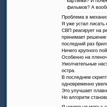
картинки? И поче
фильмов? А вообщ
Проблема в механиз
Я уже устал писать н
СВП реагирует на ре
принимает решение 
последний раз брил
Ничего крупного по
Особенно на пленоч
Умолчательные наст
остра.
В последнем скрипте
одновременно увели
Это улучшает плавн
Но алгоритм станови
Я ничего не могу с 