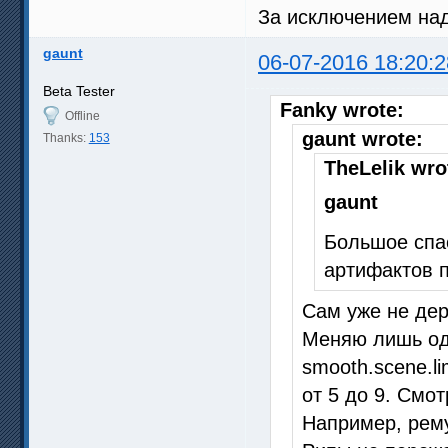
За исключением на
gaunt
06-07-2016 18:20:2
Beta Tester
Fanky wrote:
Offline
gaunt wrote:
Thanks:
153
TheLelik wro
gaunt
Большое спас
артифактов п
Сам уже не дер
Меняю лишь од
smooth.scene.l
от 5 до 9. Смот
Например, рему