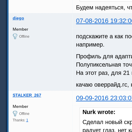
Будем надеяться, чт
diego
07-08-2016 19:32:0
Member
подскажите а как п
Offline
например.
Профиль для адапти
Полупиксельная точ
На этот раз, для 21
качаю оверрайд.гс,
STALKER_267
09-09-2016 23:03:0
Member
Nurk wrote:
Offline
Thanks:
1
Сделал новый скр
радует глаз, нет 