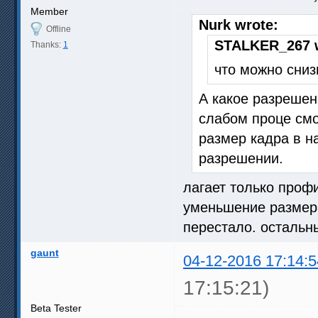
Member
Nurk wrote:
Offline
STALKER_267 w
Thanks:
1
что можно сниз
А какое разрешен
слабом проце смо
размер кадра в н
разрешении.
лагает только профи
уменьшение размера
перестало. осталь
gaunt
04-12-2016 17:14:5
17:15:21)
Beta Tester