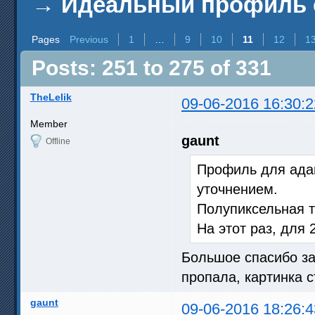
→
Идеальный профиль 
Pages
Previous
1
…
9
10
11
12
1
Posts: 251 to 275 of 331
TheLelik
09-06-2016 16:30:2
Member
gaunt
Offline
Профиль для адап
уточнением.
Полупиксельная т
На этот раз, для
Большое спасибо за
пропала, картинка 
gaunt
09-06-2016 18:26:4