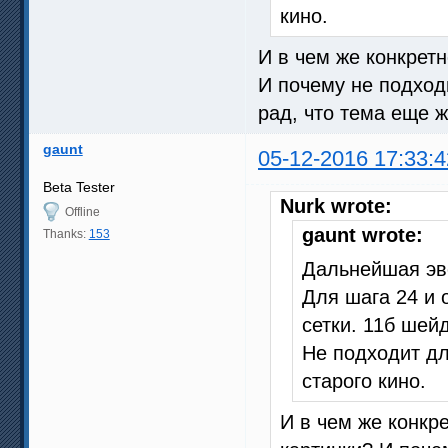
кино.
И в чем же конкретн
И почему не подход
рад, что тема еще ж
gaunt
05-12-2016 17:33:4
Beta Tester
Nurk wrote:
Offline
gaunt wrote:
Thanks:
153
Дальнейшая эв
Для шага 24 и 
сетки. 11б шей
Не подходит д
старого кино.
И в чем же конкр