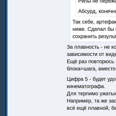
Рипы не пережа
Абсурд, конечно
Так себе, артефа
ниже. Сделал бы 
сохранить результ
За плавность - не к
зависимости от вид
Ещё раз повторюсь 
блока=шага, вместо
Цифра 5 - будет уд
кинематографа.
Для терпимо ужатых
Например, та же зас
всё ещё плавной, б