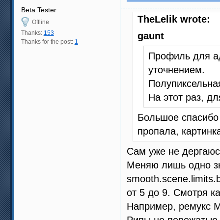
Beta Tester
TheLelik wrote:
Offline
Thanks:
153
gaunt
Thanks for the post:
1
Профиль для а
уточнением.
Полупиксельная
На этот раз, д
Большое спасибо 
пропала, картинк
Сам уже не дергаюс
Меняю лишь одно з
smooth.scene.limit
от 5 до 9. Смотря к
Например, ремукс Ма
Рипы не пережатые 