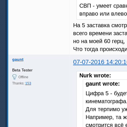
СВП - умеет сра
вправо или влево
На 5 заставка смот
всего времени заста
но на моей 60 герц,
Что тогда происход
gaunt
07-07-2016 14:20:1
Beta Tester
Nurk wrote:
Offline
gaunt wrote:
Thanks:
153
Цифра 5 - буде
кинематографа
Для терпимо уж
Например, та же
смотрится всё 