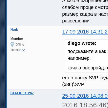
А какое разрешение 
слабом проце смотр
размер кадра в нас
разрешении.
Nurk
17-09-2016 14:31:2
Member
diego wrote:
Offline
Thanks:
22
подскажите а как
например.
качаю оверрайд.г
его в папку SVP кид
(x86)\SVP
STALKER_267
25-09-2016 14:08:0
2016 18:56:46