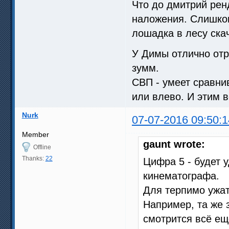
Что до дмитрий рен
наложения. Слишком
лошадка в лесу скач
У Димы отлично от
зумм.
СВП - умеет сравни
или влево. И этим в
Nurk
07-07-2016 09:50:1
Member
gaunt wrote:
Offline
Thanks:
22
Цифра 5 - будет 
кинематографа.
Для терпимо ужат
Например, та же з
смотрится всё ещ