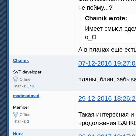
не пойму...?
Chainik wrote:
Имеет смысл сде
о_О
А в планах еще ест
Chainik
07-12-2016 19:27:0
SVP developer
планы, блин, забы
Offline
Thanks:
1730
madmadmad
29-12-2016 18:26:2
Member
Такая интересная и 
Offline
Thanks:
3
продолжения БАНКЕ
Nurk