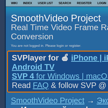
WIKI
INDEX
USER LIST
SEARCH
REGISTER
LOGIN
SmoothVideo Project
Real Time Video Frame R
Conversion
You are not logged in.
Please login or register.
SVPlayer for 🍎
iPhone | 
Android TV
SVP 4
for Windows | macOS
Read
FAQ
& follow SVP 
SmoothVideo Project
→
Эк