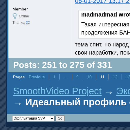
06-01-2017 13:17:2
Member
madmadmad wrot
Offline
Thanks:
22
Такая интересная 
продолжения БАН
тема спит, но народ
свои наработки, по
Posts: 251 to 275 of 331
Pages
Previous
1
…
9
10
11
12
1
SmoothVideo Project
→
Эк
→
Идеальный профиль 