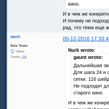
кино.
И в чем же конкретн
И почему не подход
рад, что тема еще ж
gaunt
05-12-2016 17:33:4
Beta Tester
Nurk wrote:
Offline
gaunt wrote:
Thanks:
153
Дальнейшая эв
Для шага 24 и 
сетки. 11б шей
Не подходит д
старого кино.
И в чем же конкр