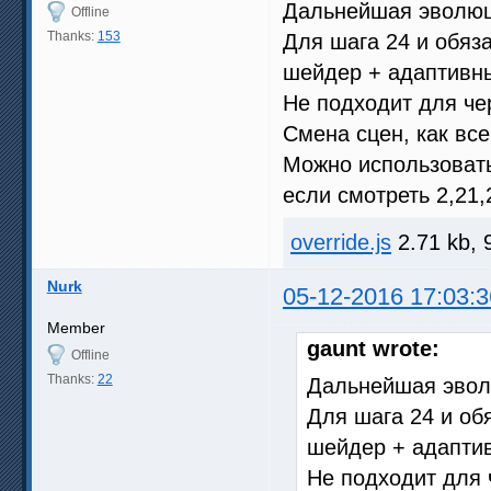
Дальнейшая эволюц
Offline
Thanks:
153
Для шага 24 и обяз
шейдер + адаптивн
Не подходит для че
Смена сцен, как все
Можно использоват
если смотреть 2,21
override.js
2.71 kb, 
Nurk
05-12-2016 17:03:3
Member
gaunt wrote:
Offline
Thanks:
22
Дальнейшая эвол
Для шага 24 и об
шейдер + адапти
Не подходит для 