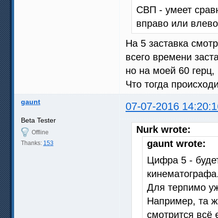
СВП - умеет сра
вправо или влево
На 5 заставка смот
всего времени заста
но на моей 60 герц,
Что тогда происход
gaunt
07-07-2016 14:20:1
Beta Tester
Nurk wrote:
Offline
gaunt wrote:
Thanks:
153
Цифра 5 - буде
кинематографа
Для терпимо уж
Например, та же
смотрится всё 