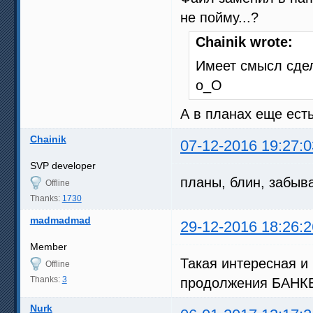
не пойму...?
Chainik wrote:
Имеет смысл сде
о_О
А в планах еще ест
Chainik
07-12-2016 19:27:0
SVP developer
планы, блин, забы
Offline
Thanks:
1730
madmadmad
29-12-2016 18:26:2
Member
Такая интересная и 
Offline
Thanks:
3
продолжения БАНКЕ
Nurk