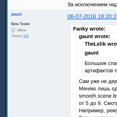
За исключением на
gaunt
06-07-2016 18:20:2
Beta Tester
Fanky wrote:
Offline
gaunt wrote:
Thanks:
153
TheLelik wro
gaunt
Большое спас
артифактов п
Сам уже не дер
Меняю лишь од
smooth.scene.l
от 5 до 9. Смот
Например, рему