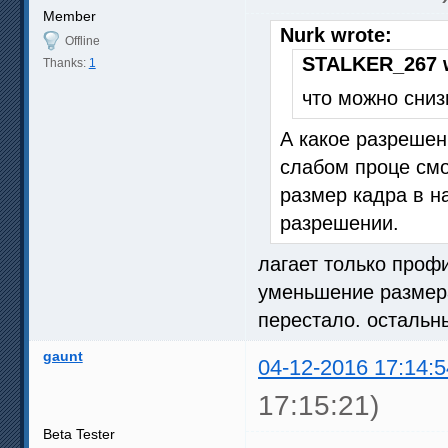
Member
Nurk wrote:
Offline
STALKER_267 w
Thanks:
1
что можно сниз
А какое разрешен
слабом проце смо
размер кадра в н
разрешении.
лагает только профи
уменьшение размера
перестало. осталь
gaunt
04-12-2016 17:14:5
17:15:21)
Beta Tester