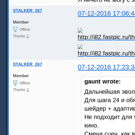
STALKER_267
07-12-2016 17:06:4
Member
Offline
Thanks:
1
STALKER_267
07-12-2016 17:23:3
Member
gaunt wrote:
Offline
Thanks:
1
Дальнейшая эвол
Для шага 24 и об
шейдер + адапти
Не подходит для 
кино.
Смена сцен, как 