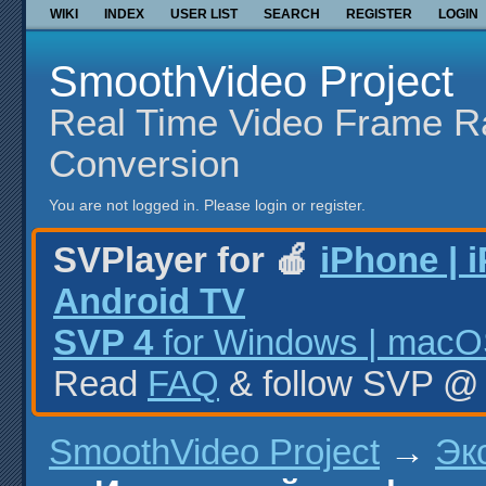
WIKI
INDEX
USER LIST
SEARCH
REGISTER
LOGIN
SmoothVideo Project
Real Time Video Frame R
Conversion
You are not logged in.
Please login or register.
SVPlayer for 🍎
iPhone | 
Android TV
SVP 4
for Windows | macOS
Read
FAQ
& follow SVP 
SmoothVideo Project
→
Эк