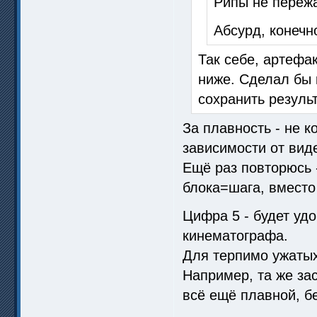
Рипы не пережа
Абсурд, конечно
Так себе, артефа
ниже. Сделал бы 
сохранить результ
За плавность - не к
зависимости от вид
Ещё раз повторюсь 
блока=шага, вместо
Цифра 5 - будет уд
кинематографа.
Для терпимо ужатых
Например, та же зас
всё ещё плавной, б