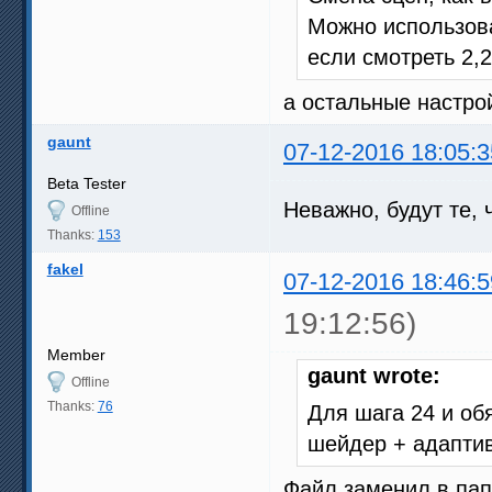
Можно использов
если смотреть 2,
а остальные настро
gaunt
07-12-2016 18:05:3
Beta Tester
Неважно, будут те, 
Offline
Thanks:
153
fakel
07-12-2016 18:46:5
19:12:56)
Member
gaunt wrote:
Offline
Thanks:
76
Для шага 24 и об
шейдер + адапти
Файл заменил в папк