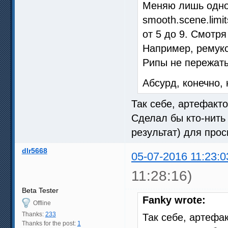
Меняю лишь одно
smooth.scene.lim
от 5 до 9. Смотря
Например, ремукс 
Рипы не пережаты
Абсурд, конечно, 
Так себе, артефакт
Сделал бы кто-нить
результат) для прос
dlr5668
05-07-2016 11:23:0
11:28:16)
Beta Tester
Fanky wrote:
Offline
Thanks:
233
Так себе, артефа
Thanks for the post:
1