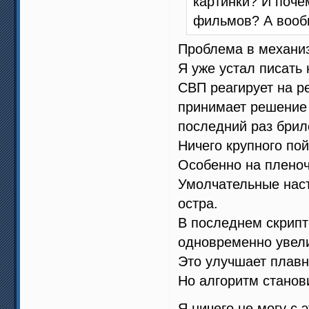
картинки? И поче
фильмов? А вообщ
Проблема в механиз
Я уже устал писать н
СВП реагирует на ре
принимает решение 
последний раз брил
Ничего крупного по
Особенно на пленоч
Умолчательные наст
остра.
В последнем скрипте
одновременно увели
Это улучшает плавн
Но алгоритм станови
Я ничего не могу с 