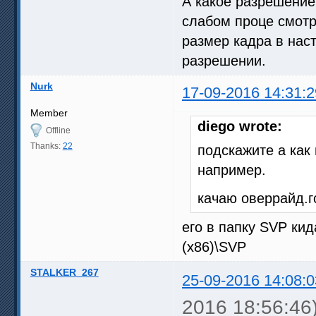
А какое разрешение 
слабом проце смотр
размер кадра в нас
разрешении.
Nurk
17-09-2016 14:31:2
Member
diego wrote:
Offline
Thanks:
22
подскажите а как
например.
качаю оверрайд.г
его в папку SVP кид
(x86)\SVP
STALKER_267
25-09-2016 14:08:0
2016 18:56:46