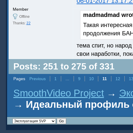
06-01-2017 13:17:2
Member
madmadmad wrot
Offline
Thanks:
22
Такая интересная 
продолжения БАН
тема спит, но народ
свои наработки, по
Posts: 251 to 275 of 331
Pages
Previous
1
…
9
10
11
12
1
SmoothVideo Project
→
Эк
→
Идеальный профиль 