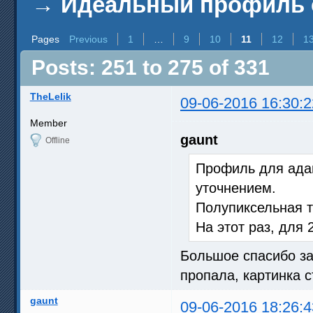
→
Идеальный профиль 
Pages
Previous
1
…
9
10
11
12
1
Posts: 251 to 275 of 331
TheLelik
09-06-2016 16:30:2
Member
gaunt
Offline
Профиль для адап
уточнением.
Полупиксельная т
На этот раз, для
Большое спасибо за
пропала, картинка 
gaunt
09-06-2016 18:26:4