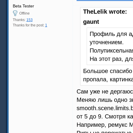
Beta Tester
TheLelik wrote:
Offline
Thanks:
153
gaunt
Thanks for the post:
1
Профиль для а
уточнением.
Полупиксельная
На этот раз, д
Большое спасибо 
пропала, картинк
Сам уже не дергаюс
Меняю лишь одно з
smooth.scene.limit
от 5 до 9. Смотря к
Например, ремукс Ма
Рипы не пережатые 