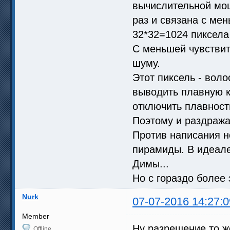
вычислительной мощ
раз и связана с ме
32*32=1024 пиксела 
С меньшей чувствит
шуму.
Этот пиксель - воло
выводить плавную к
отключить плавност
Поэтому и раздража
Против написания н
пирамиды. В идеале,
Димы...
Но с гораздо боле
Nurk
07-07-2016 14:27:0
Member
Ну разрешение то же
Offline