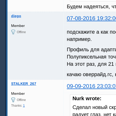
Будем надеяться, чт
diego
07-08-2016 19:32:0
Member
подскажите а как п
Offline
например.
Профиль для адапти
Полупиксельная точ
На этот раз, для 21
качаю оверрайд.гс,
STALKER_267
09-09-2016 23:03:0
Member
Nurk wrote:
Offline
Thanks:
1
Сделал новый скр
радует глаз, нет 