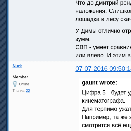
Что до дмитрий рен
наложения. Слишком
лошадка в лесу скач
У Димы отлично от
зумм.
СВП - умеет сравни
или влево. И этим в
Nurk
07-07-2016 09:50:1
Member
gaunt wrote:
Offline
Thanks:
22
Цифра 5 - будет 
кинематографа.
Для терпимо ужат
Например, та же з
смотрится всё ещ