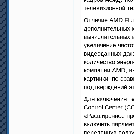
телевизионной те
Отличие AMD Fluid
дополнительных 
вычислительных 
увеличение часто
видеоданных даж
количество энерг
компании AMD, их
картинки, по сра
подтверждений эт
Для включения тех
Control Center (
«Расширенное пре
включить парамет
передвинув ползу