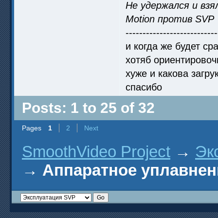
Не удержался и взя
Motion против SVP
---------------------------
и когда же будет с
хотяб ориентировочн
хуже и какова загрук
спасибо
Posts: 1 to 25 of 32
Pages
1
2
Next
SmoothVideo Project
→
Эк
→
Аппаратное уплавнен