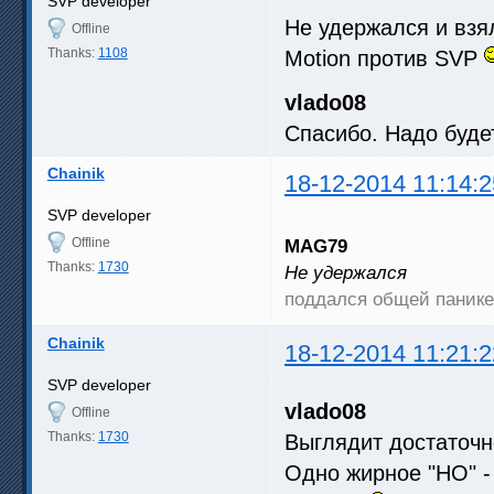
SVP developer
Не удержался и взя
Offline
Thanks:
1108
Motion против SVP
vlado08
Спасибо. Надо будет
Chainik
18-12-2014 11:14:2
SVP developer
Offline
MAG79
Thanks:
1730
Не удержался
поддался общей пани
Chainik
18-12-2014 11:21:2
SVP developer
vlado08
Offline
Thanks:
1730
Выглядит достаточн
Одно жирное "НО" -