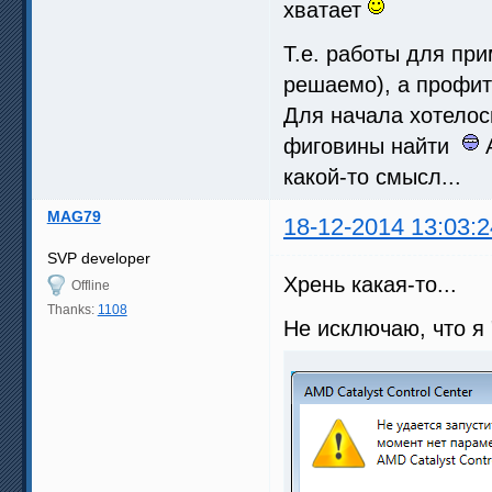
хватает
Т.е. работы для пр
решаемо), а профит
Для начала хотелос
фиговины найти
А
какой-то смысл...
MAG79
18-12-2014 13:03:2
SVP developer
Хрень какая-то...
Offline
Thanks:
1108
Не исключаю, что я 