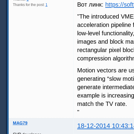
Вот линк:
https://sof
Thanks for the post:
1
"The introduced VME 
acceleration pipeline
low-level functionalit
images and block mat
rectangular pixel blo
compression algorith
Motion vectors are us
generating “slow moti
generate intermediat
example is increasing 
match the TV rate.
"
MAG79
18-12-2014 10:43:1