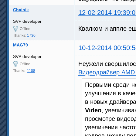
Chainik
12-02-2014 19:39:0
SVP developer
Квалком и аппле 
Offline
Thanks:
1730
MAG79
10-12-2014 00:50:5
SVP developer
Неужели свершилос
Offline
Thanks:
1108
Видеодрайвер AMD 
Первыми среди н
улучшения в каче
в новых драйвера
Video
, увеличива
просмотре видеод
увеличения часто
кадров между пол