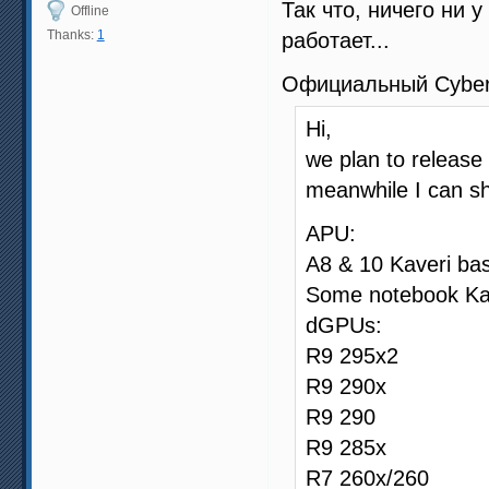
Так что, ничего ни 
Offline
Thanks:
1
работает...
Официальный Cyber
Hi,
we plan to release
meanwhile I can sh
APU:
A8 & 10 Kaveri b
Some notebook Kav
dGPUs:
R9 295x2
R9 290x
R9 290
R9 285x
R7 260x/260