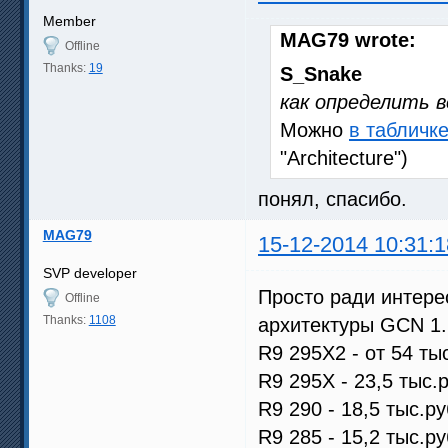
Member
MAG79 wrote:
Offline
Thanks:
19
S_Snake
как определить 
Можно
в табличке
"Architecture")
понял, спасибо.
MAG79
15-12-2014 10:31:1
SVP developer
Просто ради интере
Offline
Thanks:
1108
архитектуры GCN 1.
R9 295X2 - от 54 ты
R9 295X - 23,5 тыс.р
R9 290 - 18,5 тыс.ру
R9 285 - 15,2 тыс.ру