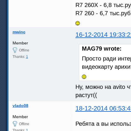
R7 260X - 6,8 тыс.ру
R7 260 - 6,7 тыс.руб
mwinc
16-12-2014 19:33:2
Member
MAG79 wrote:
Offline
Thanks:
1
Просто ради инте
видеокарту арихи
Ну, можно на avito 
растут((
vlado08
18-12-2014 06:53:4
Member
Ребята а вы использу
Offline
Thanks:
1