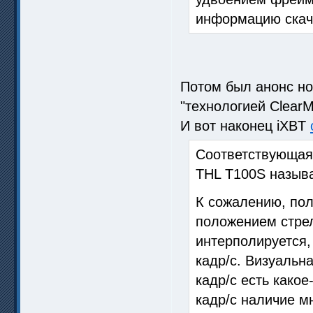
информацию скача
Потом был анонс н
"технологией ClearM
И вот наконец iXBT
Соответствующая 
THL T100S называ
К сожалению, по
положением стрел
интерполируется,
кадр/с. Визуальн
кадр/с есть какое
кадр/с наличие м