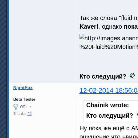
Так же слова "fluid
Kaveri
, однако
пока
Кто следущий?
NightFox
12-02-2014 18:56:0
Beta Tester
Chainik wrote:
Offline
Thanks:
42
Кто следущий?
Ну пока же ещё с А
ощущение что нвиди