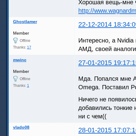
Хорошая вещь-мне ч
http://www.wagnard
Ghostlamer
22-12-2014 18:34:0
Member
Интересно, а Nvidia
Offline
Thanks:
17
АМД, своей аналог
mwinc
27-01-2015 19:17:1
Member
Мда. Попался мне A
Offline
Thanks:
1
Omega. Поставил Po
Ничего не появилос
добавились тонкие н
ни с чем((
vlado08
28-01-2015 17:07:1