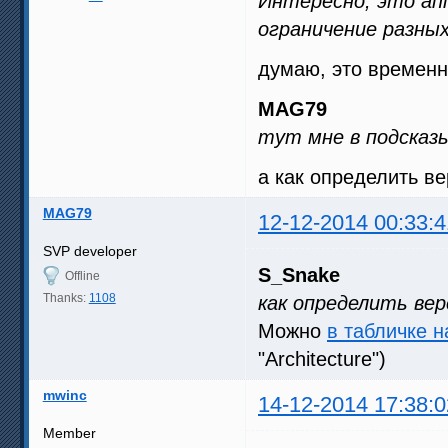
Интересно, это ап
ограничение разны
думаю, это временн
MAG79
тут мне в подсказ
а как определить в
MAG79
12-12-2014 00:33:4
SVP developer
S_Snake
Offline
Thanks:
1108
как определить ве
Можно
в табличке н
"Architecture")
mwinc
14-12-2014 17:38:0
Member