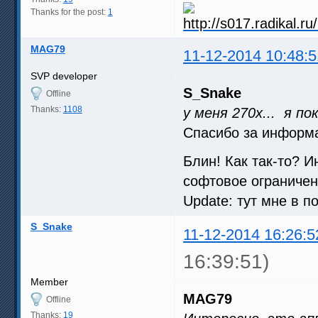
Thanks for the post:
1
MAG79
11-12-2014 10:48:5
SVP developer
S_Snake
Offline
Thanks:
1108
у меня 270x... я п
Спасибо за информа
Блин! Как так-то? И
софтовое ограничен
Update: тут мне в п
S_Snake
11-12-2014 16:26:5
16:39:51)
Member
MAG79
Offline
Thanks:
19