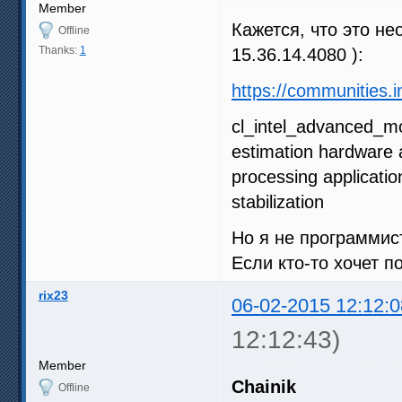
Member
Кажется, что это не
Offline
Thanks:
1
15.36.14.4080 ):
https://communities.
cl_intel_advanced_mo
estimation hardware 
processing applicati
stabilization
Но я не программист
Если кто-то хочет п
rix23
06-02-2015 12:12:0
12:12:43)
Member
Chainik
Offline