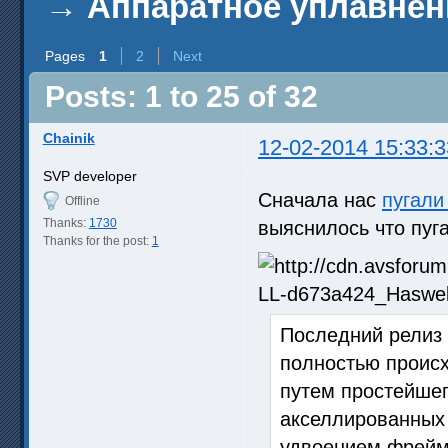
→
Аппаратное уплавнен
Pages
1
2
Next
Posts: 1 to 25 of 32
Chainik
12-02-2014 15:33:3
SVP developer
Сначала нас
пугали
Offline
Thanks:
1730
выяснилось что пуга
Thanks for the post:
1
Последний релиз 
полностью происх
путем простейшег
акселлированных 
удвоением фреймр