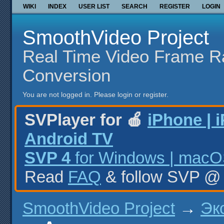
WIKI
INDEX
USER LIST
SEARCH
REGISTER
LOGIN
SmoothVideo Project
Real Time Video Frame R
Conversion
You are not logged in.
Please login or register.
SVPlayer for 🍎
iPhone | 
Android TV
SVP 4
for Windows | macOS
Read
FAQ
& follow SVP 
SmoothVideo Project
→
Эк