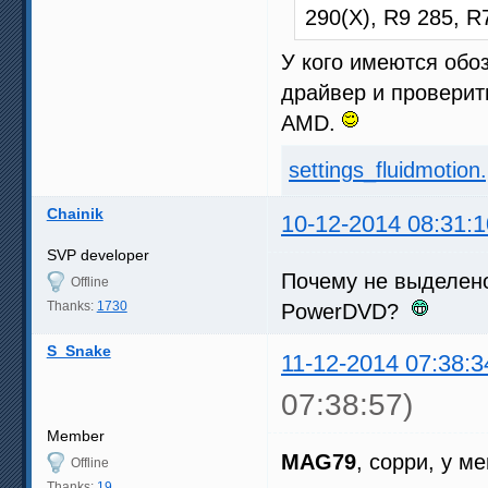
290(X), R9 285, 
У кого имеются обо
драйвер и проверит
AMD.
settings_fluidmotion
Chainik
10-12-2014 08:31:1
SVP developer
Почему не выделено
Offline
Thanks:
1730
PowerDVD?
S_Snake
11-12-2014 07:38:3
07:38:57)
Member
MAG79
, сорри, у м
Offline
Thanks:
19