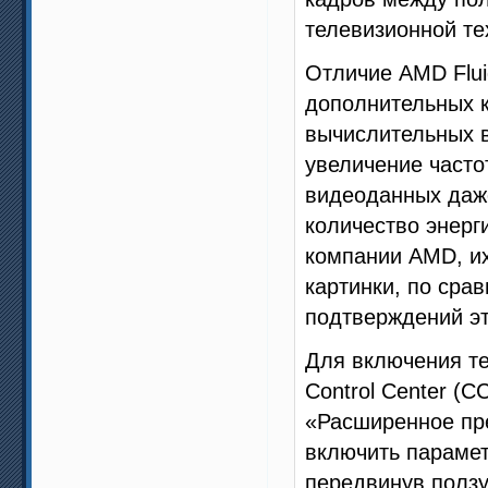
телевизионной те
Отличие AMD Fluid
дополнительных 
вычислительных 
увеличение часто
видеоданных даж
количество энерг
компании AMD, их
картинки, по сра
подтверждений эт
Для включения тех
Control Center (
«Расширенное пре
включить парамет
передвинув ползу