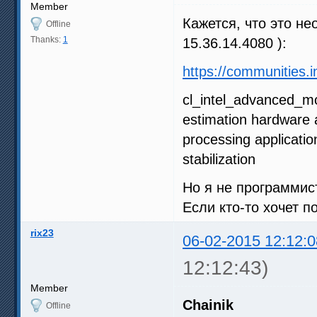
Member
Кажется, что это не
Offline
Thanks:
1
15.36.14.4080 ):
https://communities.
cl_intel_advanced_mo
estimation hardware 
processing applicati
stabilization
Но я не программист
Если кто-то хочет п
rix23
06-02-2015 12:12:0
12:12:43)
Member
Chainik
Offline