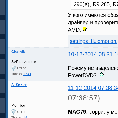
290(X), R9 285, 
У кого имеются обо
драйвер и проверит
AMD.
settings_fluidmotion
Chainik
10-12-2014 08:31:1
SVP developer
Почему не выделено
Offline
Thanks:
1730
PowerDVD?
S_Snake
11-12-2014 07:38:3
07:38:57)
Member
MAG79
, сорри, у м
Offline
Thanks:
19