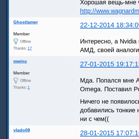
Хорошая вещь-мне ч
http://www.wagnard
Ghostlamer
22-12-2014 18:34:0
Member
Интересно, а Nvidia
Offline
Thanks:
17
АМД, своей аналог
mwinc
27-01-2015 19:17:1
Member
Мда. Попался мне A
Offline
Thanks:
1
Omega. Поставил Po
Ничего не появилос
добавились тонкие н
ни с чем((
vlado08
28-01-2015 17:07:1