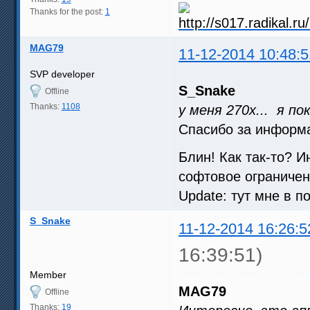
Thanks for the post:
1
MAG79
11-12-2014 10:48:5
SVP developer
S_Snake
Offline
Thanks:
1108
у меня 270x... я п
Спасибо за информа
Блин! Как так-то? И
софтовое ограничен
Update: тут мне в п
S_Snake
11-12-2014 16:26:5
16:39:51)
Member
MAG79
Offline
Thanks:
19