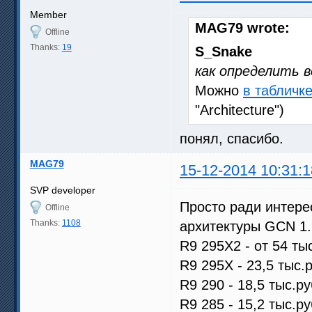
Member
MAG79 wrote:
Offline
Thanks:
19
S_Snake
как определить 
Можно
в табличке
"Architecture")
понял, спасибо.
MAG79
15-12-2014 10:31:1
SVP developer
Просто ради интере
Offline
Thanks:
1108
архитектуры GCN 1.
R9 295X2 - от 54 ты
R9 295X - 23,5 тыс.р
R9 290 - 18,5 тыс.ру
R9 285 - 15,2 тыс.ру