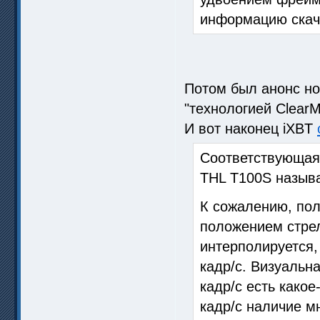
информацию скача
Потом был анонс н
"технологией ClearM
И вот наконец iXBT
Соответствующая 
THL T100S называ
К сожалению, по
положением стрел
интерполируется,
кадр/с. Визуальн
кадр/с есть какое
кадр/с наличие м