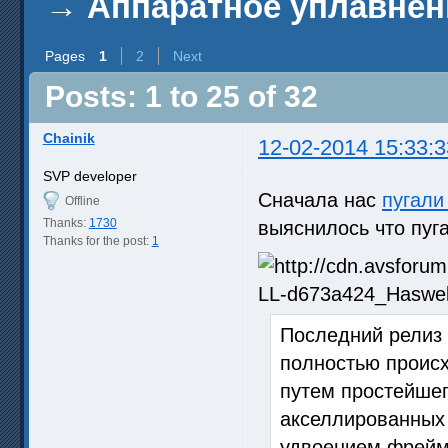
→
Аппаратное уплавнен
Pages
1
2
Next
Posts: 1 to 25 of 32
Chainik
12-02-2014 15:33:3
SVP developer
Сначала нас
пугали
Offline
Thanks:
1730
выяснилось что пуга
Thanks for the post:
1
Последний релиз 
полностью происх
путем простейшег
акселлированных 
удвоением фреймр