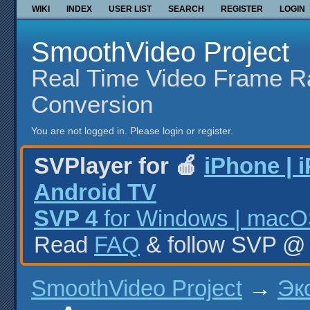
WIKI
INDEX
USER LIST
SEARCH
REGISTER
LOGIN
SmoothVideo Project
Real Time Video Frame R
Conversion
You are not logged in.
Please login or register.
SVPlayer for 🍎
iPhone | 
Android TV
SVP 4
for Windows | macOS
Read
FAQ
& follow SVP 
SmoothVideo Project
→
Эк