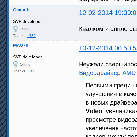
Chainik
12-02-2014 19:39:0
SVP developer
Квалком и аппле 
Offline
Thanks:
1730
MAG79
10-12-2014 00:50:5
SVP developer
Неужели свершилос
Offline
Thanks:
1108
Видеодрайвер AMD 
Первыми среди н
улучшения в каче
в новых драйвера
Video
, увеличива
просмотре видеод
увеличения часто
кадров между пол