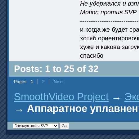
Не удержался и взя
Motion против SVP
---------------------------
и когда же будет с
хотяб ориентировочн
хуже и какова загрук
спасибо
Posts: 1 to 25 of 32
Pages
1
2
Next
SmoothVideo Project
→
Эк
→
Аппаратное уплавнен