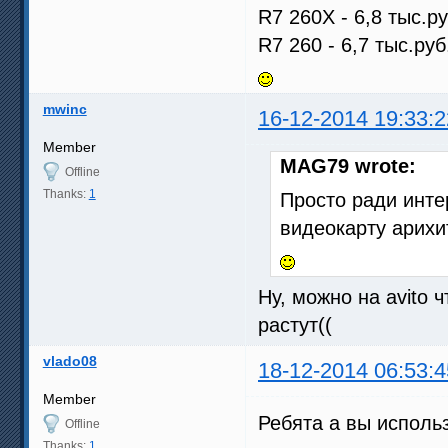
R7 260X - 6,8 тыс.ру
R7 260 - 6,7 тыс.руб
mwinc
16-12-2014 19:33:2
Member
MAG79 wrote:
Offline
Thanks:
1
Просто ради инте
видеокарту арихи
Ну, можно на avito 
растут((
vlado08
18-12-2014 06:53:4
Member
Ребята а вы использу
Offline
Thanks:
1