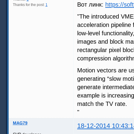
Вот линк:
https://sof
Thanks for the post:
1
"The introduced VME 
acceleration pipeline
low-level functionalit
images and block mat
rectangular pixel blo
compression algorith
Motion vectors are us
generating “slow moti
generate intermediat
example is increasing 
match the TV rate.
"
MAG79
18-12-2014 10:43:1