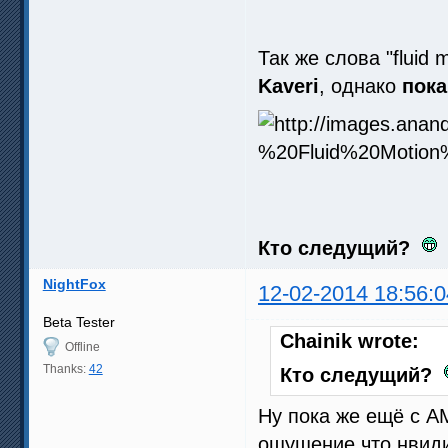
Так же слова "fluid
Kaveri
, однако
пока
Кто следущий?
NightFox
12-02-2014 18:56:0
Beta Tester
Chainik wrote:
Offline
Thanks:
42
Кто следущий?
Ну пока же ещё с А
ощущение что нвиди