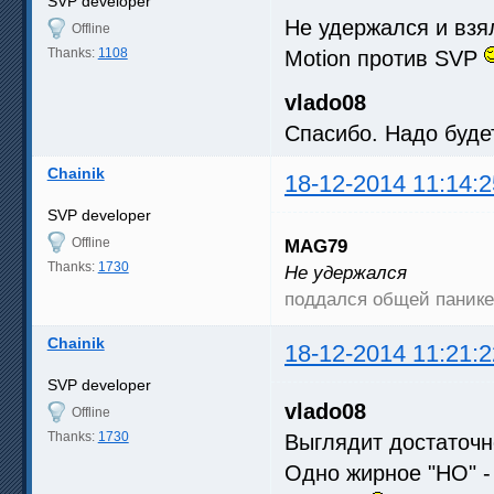
SVP developer
Не удержался и взя
Offline
Thanks:
1108
Motion против SVP
vlado08
Спасибо. Надо будет
Chainik
18-12-2014 11:14:2
SVP developer
Offline
MAG79
Thanks:
1730
Не удержался
поддался общей пани
Chainik
18-12-2014 11:21:2
SVP developer
vlado08
Offline
Thanks:
1730
Выглядит достаточн
Одно жирное "НО" -