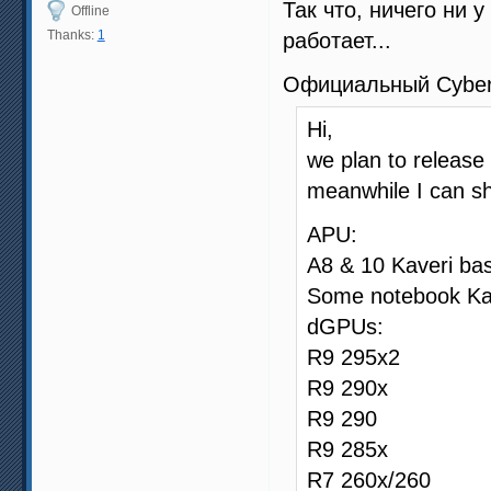
Так что, ничего ни 
Offline
Thanks:
1
работает...
Официальный Cyber
Hi,
we plan to release
meanwhile I can sh
APU:
A8 & 10 Kaveri b
Some notebook Kav
dGPUs:
R9 295x2
R9 290x
R9 290
R9 285x
R7 260x/260