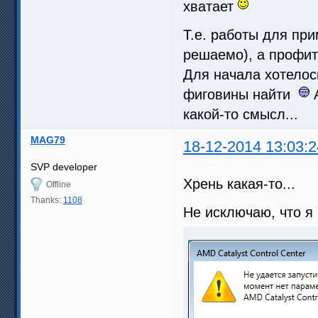
хватает
Т.е. работы для пр
решаемо), а профит
Для начала хотелос
фиговины найти
А
какой-то смысл...
MAG79
18-12-2014 13:03:2
SVP developer
Хрень какая-то...
Offline
Thanks:
1108
Не исключаю, что я 