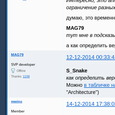
Интересно, это ап
ограничение разны
думаю, это временн
MAG79
тут мне в подсказ
а как определить в
MAG79
12-12-2014 00:33:4
SVP developer
S_Snake
Offline
Thanks:
1108
как определить ве
Можно
в табличке н
"Architecture")
mwinc
14-12-2014 17:38:0
Member