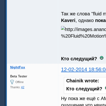
Так же слова "fluid
Kaveri
, однако
пока
Кто следущий?
NightFox
12-02-2014 18:56:0
Beta Tester
Chainik wrote:
Offline
Thanks:
42
Кто следущий?
Ну пока же ещё с А
ощущение что нвиди