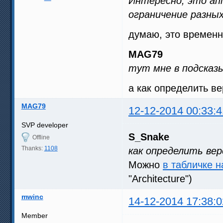
Интересно, это ап
ограничение разны
думаю, это временн
MAG79
тут мне в подсказ
а как определить в
MAG79
12-12-2014 00:33:4
SVP developer
S_Snake
Offline
Thanks:
1108
как определить ве
Можно
в табличке н
"Architecture")
mwinc
14-12-2014 17:38:0
Member