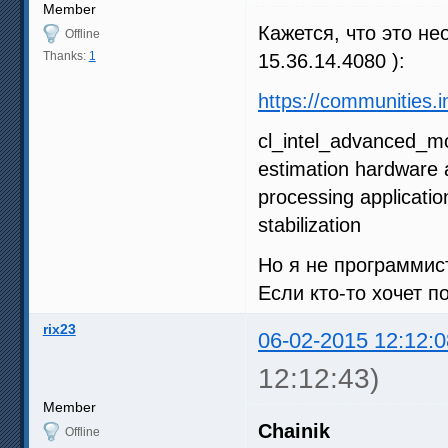
Member
Кажется, что это не
Offline
Thanks:
1
15.36.14.4080 ):
https://communities.
cl_intel_advanced_mo
estimation hardware 
processing applicati
stabilization
Но я не программист
Если кто-то хочет п
rix23
06-02-2015 12:12:0
12:12:43)
Member
Chainik
Offline