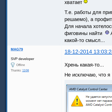
хватает
Т.е. работы для пр
решаемо), а профит
Для начала хотелос
фиговины найти
А
какой-то смысл...
MAG79
18-12-2014 13:03:2
SVP developer
Хрень какая-то...
Offline
Thanks:
1108
Не исключаю, что я 