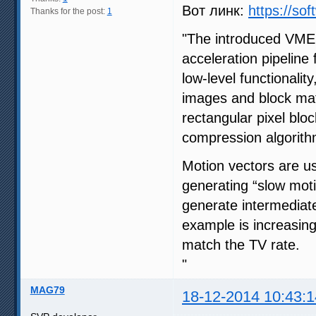
Вот линк:
https://sof
Thanks for the post:
1
"The introduced VME 
acceleration pipeline
low-level functionalit
images and block mat
rectangular pixel blo
compression algorith
Motion vectors are us
generating “slow moti
generate intermediat
example is increasing 
match the TV rate.
"
MAG79
18-12-2014 10:43:1