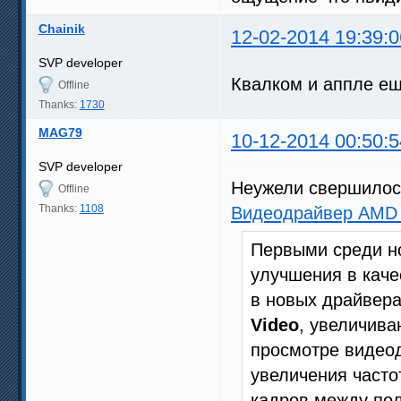
Chainik
12-02-2014 19:39:0
SVP developer
Квалком и аппле 
Offline
Thanks:
1730
MAG79
10-12-2014 00:50:5
SVP developer
Неужели свершилос
Offline
Thanks:
1108
Видеодрайвер AMD 
Первыми среди н
улучшения в каче
в новых драйвера
Video
, увеличива
просмотре видеод
увеличения часто
кадров между пол