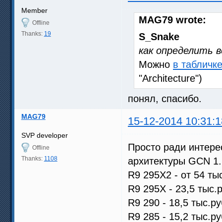
Member
MAG79 wrote:
Offline
Thanks:
19
S_Snake
как определить 
Можно
в табличке
"Architecture")
понял, спасибо.
MAG79
15-12-2014 10:31:1
SVP developer
Просто ради интере
Offline
Thanks:
1108
архитектуры GCN 1.
R9 295X2 - от 54 ты
R9 295X - 23,5 тыс.р
R9 290 - 18,5 тыс.ру
R9 285 - 15,2 тыс.ру