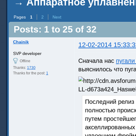
→
Аппаратное уплавнен
Pages
1
2
Next
Posts: 1 to 25 of 32
Chainik
12-02-2014 15:33:3
SVP developer
Сначала нас
пугали
Offline
Thanks:
1730
выяснилось что пуга
Thanks for the post:
1
Последний релиз 
полностью происх
путем простейшег
акселлированных 
удвоением фреймр