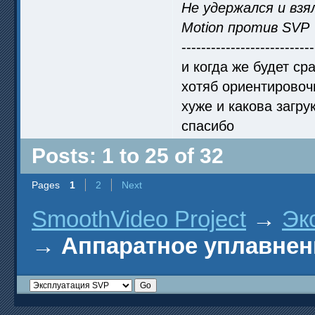
Не удержался и взя
Motion против SVP
---------------------------
и когда же будет с
хотяб ориентировочн
хуже и какова загрук
спасибо
Posts: 1 to 25 of 32
Pages
1
2
Next
SmoothVideo Project
→
Эк
→
Аппаратное уплавнен