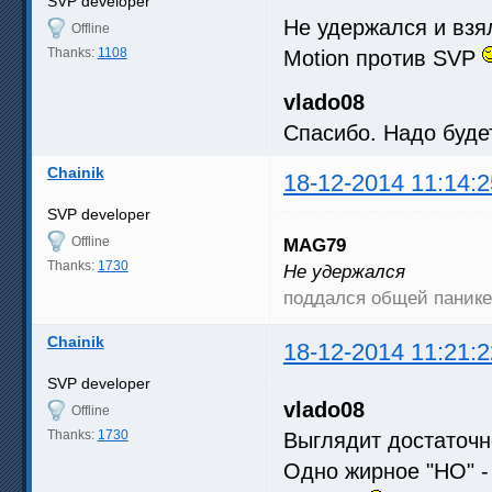
SVP developer
Не удержался и взя
Offline
Thanks:
1108
Motion против SVP
vlado08
Спасибо. Надо будет
Chainik
18-12-2014 11:14:2
SVP developer
Offline
MAG79
Thanks:
1730
Не удержался
поддался общей пани
Chainik
18-12-2014 11:21:2
SVP developer
vlado08
Offline
Thanks:
1730
Выглядит достаточн
Одно жирное "НО" -