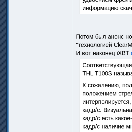
информацию скача
Потом был анонс н
"технологией ClearM
И вот наконец iXBT
Соответствующая 
THL T100S называ
К сожалению, по
положением стрел
интерполируется,
кадр/с. Визуальн
кадр/с есть какое
кадр/с наличие м