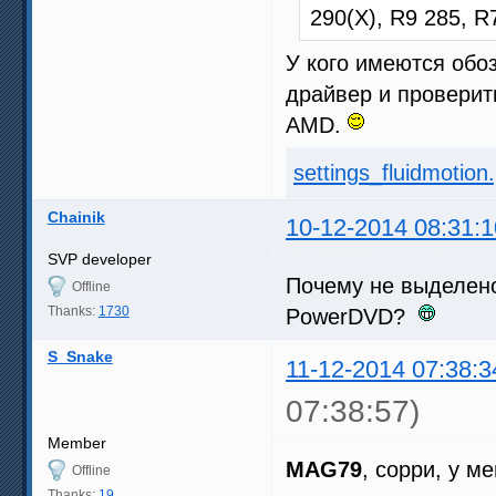
290(X), R9 285, 
У кого имеются обо
драйвер и проверит
AMD.
settings_fluidmotion
Chainik
10-12-2014 08:31:1
SVP developer
Почему не выделено
Offline
Thanks:
1730
PowerDVD?
S_Snake
11-12-2014 07:38:3
07:38:57)
Member
MAG79
, сорри, у м
Offline
Thanks:
19