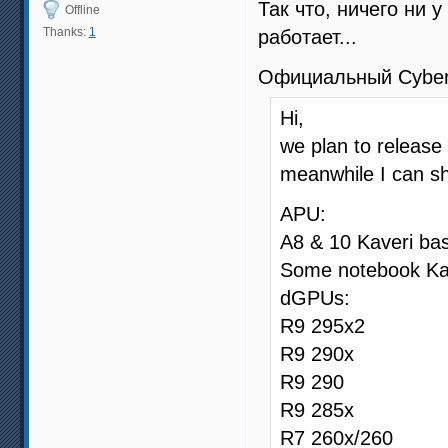
Так что, ничего ни 
Offline
Thanks:
1
работает...
Официальный Cyber
Hi,
we plan to release
meanwhile I can sh
APU:
A8 & 10 Kaveri b
Some notebook Kav
dGPUs:
R9 295x2
R9 290x
R9 290
R9 285x
R7 260x/260