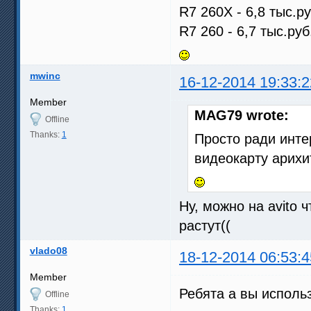
R7 260X - 6,8 тыс.ру
R7 260 - 6,7 тыс.руб
mwinc
16-12-2014 19:33:2
Member
MAG79 wrote:
Offline
Thanks:
1
Просто ради инте
видеокарту арихи
Ну, можно на avito 
растут((
vlado08
18-12-2014 06:53:4
Member
Ребята а вы использу
Offline
Thanks:
1