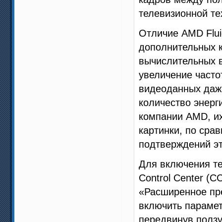
телевизионной те
Отличие AMD Fluid
дополнительных 
вычислительных 
увеличение часто
видеоданных даж
количество энерг
компании AMD, их
картинки, по сра
подтверждений эт
Для включения тех
Control Center (
«Расширенное пре
включить парамет
передвинув ползу