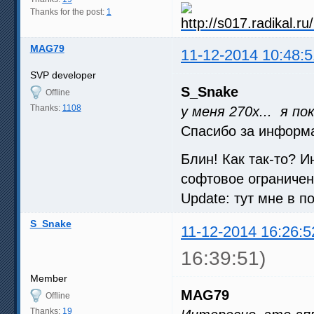
Thanks for the post:
1
MAG79
11-12-2014 10:48:5
SVP developer
S_Snake
Offline
Thanks:
1108
у меня 270x... я п
Спасибо за информа
Блин! Как так-то? И
софтовое ограничен
Update: тут мне в п
S_Snake
11-12-2014 16:26:5
16:39:51)
Member
MAG79
Offline
Thanks:
19