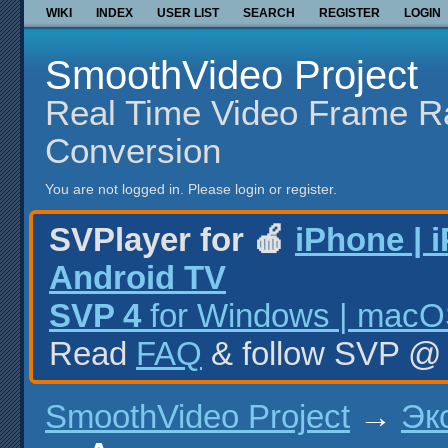
WIKI
INDEX
USER LIST
SEARCH
REGISTER
LOGIN
SmoothVideo Project
Real Time Video Frame R
Conversion
You are not logged in.
Please login or register.
SVPlayer for 🍎
iPhone | 
Android TV
SVP 4
for Windows | macOS
Read
FAQ
& follow SVP 
SmoothVideo Project
→
Эк