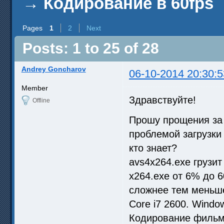
→
Кодирование в 60fps
Pages
1
2
Next
Posts: 1 to 25 of 28
Andrey Goncharov
06-10-2014 20:30:5
Member
Здравствуйте!
Offline
Прошу прощения за 
проблемой загрузки
кто знает?
avs4x264.exe грузит
x264.exe от 6% до 
сложнее тем меньше
Core i7 2600. Windo
Кодирование фильма 