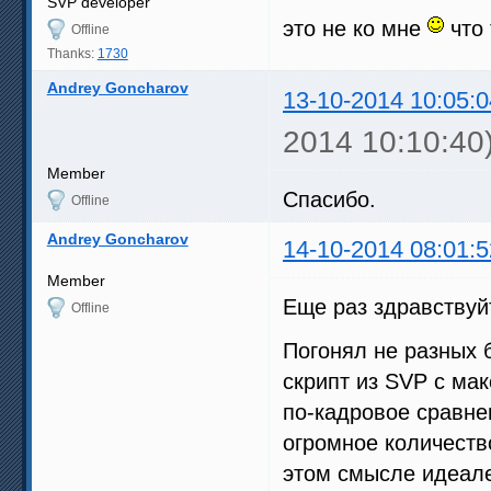
SVP developer
это не ко мне
что 
Offline
Thanks:
1730
Andrey Goncharov
13-10-2014 10:05:0
2014 10:10:40
Member
Спасибо.
Offline
Andrey Goncharov
14-10-2014 08:01:5
Member
Еще раз здравствуй
Offline
Погонял не разных 
скрипт из SVP с ма
по-кадровое сравнен
огромное количество
этом смысле идеал