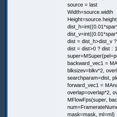
source = last
Width=source.width
Height=source.height
dist_h=int((0.01*spar
dist_v=int((0.01*spar
dist = dist_h>dist_v ?
dist = dist>0 ? dist : 
super=MSuper(pel=pe
backward_vec1 = MAna
blksizev=blkv*2, ove
searchparam=dist, pl
forward_vec1 = MAnal
overlap=overlap*2, o
MFlowFps(super, bac
num=FramerateNumera
mask=mask, ml=ml)