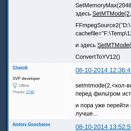
SetMemoryMax(2048
здесь
SetMTMode(2,
FFmpegSource2("D:\1
cachefile="F:\Temp\
и здесь
SetMTMode(
ConvertToYV12()
Chainik
08-10-2014 12:36:4
SVP developer
setmtmode(2,<кол-в
Offline
Thanks:
1730
перед фильтром ист
и пора уже перейти 
лучше...
Andrey Goncharov
08-10-2014 13:52:5