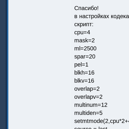
Спасибо!
в настройках кодека
скрипт:
cpu=4
mask=2
ml=2500
spar=20
pel=1
blkh=16
blkv=16
overlap=2
overlapv=2
multinum=12
multiden=5
setmtmode(2,cpu*2+
source = last