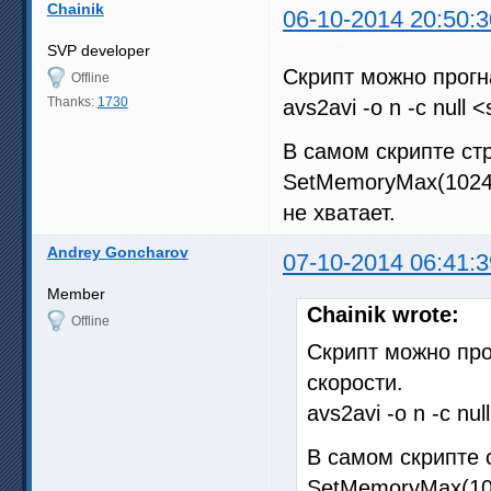
Chainik
06-10-2014 20:50:3
SVP developer
Скрипт можно прогна
Offline
Thanks:
1730
avs2avi -o n -c null <s
В самом скрипте ст
SetMemoryMax(1024
не хватает.
Andrey Goncharov
07-10-2014 06:41:3
Member
Chainik wrote:
Offline
Скрипт можно про
скорости.
avs2avi -o n -c null
В самом скрипте 
SetMemoryMax(10