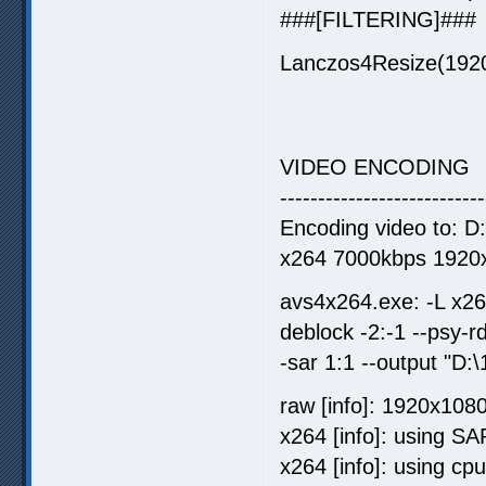
###[FILTERING]###
Lanczos4Resize(1920
VIDEO ENCODING
---------------------------
Encoding video to: D
x264 7000kbps 1920x
avs4x264.exe: -L x264
deblock -2:-1 --psy-r
-sar 1:1 --output "D
raw [info]: 1920x108
x264 [info]: using S
x264 [info]: using 