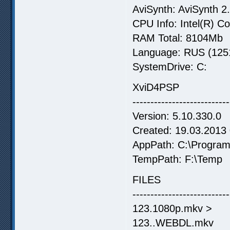
AviSynth: AviSynth 2
CPU Info: Intel(R) 
RAM Total: 8104Mb
Language: RUS (1251,
SystemDrive: C:
XviD4PSP
---------------------------
Version: 5.10.330.0
Created: 19.03.2013
AppPath: C:\Program
TempPath: F:\Temp
FILES
---------------------------
123.1080p.mkv >
123..WEBDL.mkv