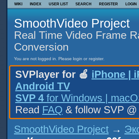
WIKI
INDEX
USER LIST
SEARCH
REGISTER
LOGIN
SmoothVideo Project
Real Time Video Frame R
Conversion
You are not logged in.
Please login or register.
SVPlayer for 🍎
iPhone | 
Android TV
SVP 4
for Windows | macOS
Read
FAQ
& follow SVP 
SmoothVideo Project
→
Эк