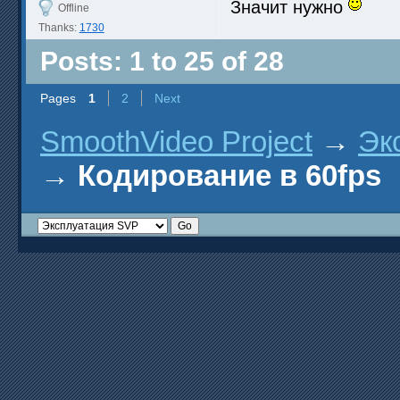
Значит нужно
Offline
Thanks:
1730
Posts: 1 to 25 of 28
Pages
1
2
Next
SmoothVideo Project
→
Эк
→
Кодирование в 60fps