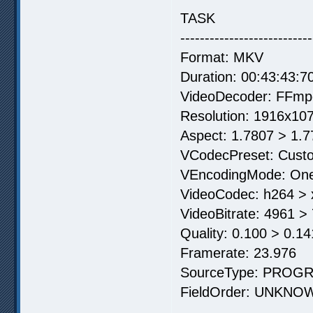
TASK
---------------------------
Format: MKV
Duration: 00:43:43:7
VideoDecoder: FFmp
Resolution: 1916x10
Aspect: 1.7807 > 1.
VCodecPreset: Cust
VEncodingMode: On
VideoCodec: h264 > 
VideoBitrate: 4961 >
Quality: 0.100 > 0.14
Framerate: 23.976
SourceType: PROG
FieldOrder: UNKNO