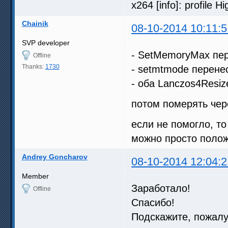
x264 [info]: profile Hi
Chainik
08-10-2014 10:11:5
SVP developer
- SetMemoryMax пер
Offline
Thanks:
1730
- setmtmode перене
- оба Lanczos4Resiz
потом померять чер
если не помогло, то
можно просто положи
Andrey Goncharov
08-10-2014 12:04:2
Member
Заработало!
Offline
Спасибо!
Подскажите, пожалу