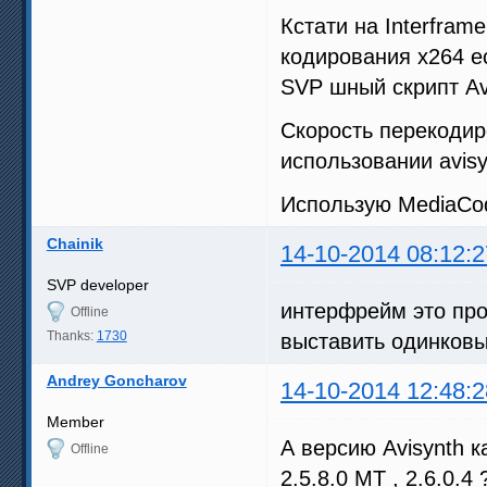
Кстати на Interfram
кодирования x264 ес
SVP шный скрипт Av
Скорость перекодир
использовании avisy
Использую MediaCo
Chainik
14-10-2014 08:12:2
SVP developer
интерфрейм это про
Offline
Thanks:
1730
выставить одинковы
Andrey Goncharov
14-10-2014 12:48:2
Member
А версию Avisynth 
Offline
2.5.8.0 MT , 2.6.0.4 