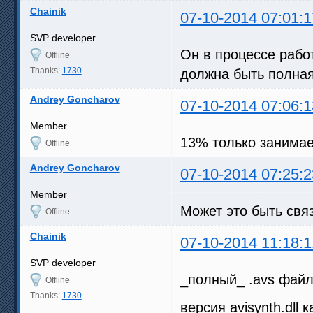
Chainik
07-10-2014 07:01:1
SVP developer
Он в процессе работ
Offline
Thanks:
1730
должна быть полная.
Andrey Goncharov
07-10-2014 07:06:1
Member
13% только занимае
Offline
Andrey Goncharov
07-10-2014 07:25:2
Member
Может это быть свя
Offline
Chainik
07-10-2014 11:18:1
SVP developer
_полный_ .avs фай
Offline
Thanks:
1730
версия avisynth.dll 