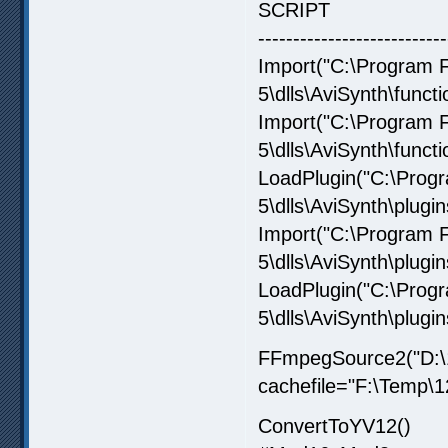
SCRIPT
---------------------------
Import("C:\Program 
5\dlls\AviSynth\funct
Import("C:\Program 
5\dlls\AviSynth\funct
LoadPlugin("C:\Prog
5\dlls\AviSynth\plugi
Import("C:\Program 
5\dlls\AviSynth\plugi
LoadPlugin("C:\Prog
5\dlls\AviSynth\plugin
FFmpegSource2("D:\1
cachefile="F:\Temp\
ConvertToYV12()