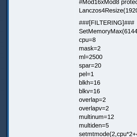
#Mod16xMod8 protec
Lanczos4Resize(1920
###[FILTERING]###
SetMemoryMax(6144
cpu=8
mask=2
ml=2500
spar=20
pel=1
blkh=16
blkv=16
overlap=2
overlapv=2
multinum=12
multiden=5
setmtmode(2,cpu*2+