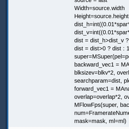
Width=source.width
Height=source.height
dist_h=int((0.01*spar
dist_v=int((0.01*spar
dist = dist_h>dist_v ?
dist = dist>0 ? dist : 
super=MSuper(pel=pe
backward_vec1 = MAna
blksizev=blkv*2, ove
searchparam=dist, pl
forward_vec1 = MAnal
overlap=overlap*2, o
MFlowFps(super, bac
num=FramerateNumera
mask=mask, ml=ml)