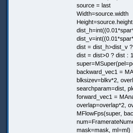
source = last
Width=source.width
Height=source.height
dist_h=int((0.01*spar
dist_v=int((0.01*spar
dist = dist_h>dist_v ?
dist = dist>0 ? dist : 
super=MSuper(pel=pe
backward_vec1 = MAna
blksizev=blkv*2, ove
searchparam=dist, pl
forward_vec1 = MAnal
overlap=overlap*2, o
MFlowFps(super, bac
num=FramerateNumera
mask=mask, ml=ml)