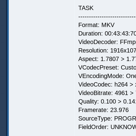
TASK
---------------------------
Format: MKV
Duration: 00:43:43:7
VideoDecoder: FFmp
Resolution: 1916x10
Aspect: 1.7807 > 1.
VCodecPreset: Cust
VEncodingMode: On
VideoCodec: h264 > 
VideoBitrate: 4961 >
Quality: 0.100 > 0.14
Framerate: 23.976
SourceType: PROG
FieldOrder: UNKNO