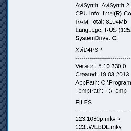
AviSynth: AviSynth 2
CPU Info: Intel(R) 
RAM Total: 8104Mb
Language: RUS (1251,
SystemDrive: C:
XviD4PSP
---------------------------
Version: 5.10.330.0
Created: 19.03.2013
AppPath: C:\Program
TempPath: F:\Temp
FILES
---------------------------
123.1080p.mkv >
123..WEBDL.mkv