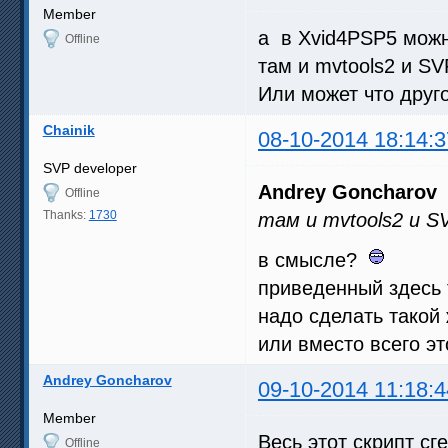
Member
а в Xvid4PSP5 можн
Offline
там и mvtools2 и SVP
Или может что друг
Chainik
08-10-2014 18:14:3
SVP developer
Andrey Goncharov
Offline
Thanks:
1730
там и mvtools2 и SV
в смысле?
приведенный здесь 
надо сделать такой 
или вместо всего эт
Andrey Goncharov
09-10-2014 11:18:4
Member
Весь этот скрипт сг
Offline