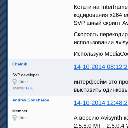
Кстати на Interfram
кодирования x264 ес
SVP шный скрипт Av
Скорость перекодир
использовании avisy
Использую MediaCo
Chainik
14-10-2014 08:12:2
SVP developer
интерфрейм это про
Offline
Thanks:
1730
выставить одинковы
Andrey Goncharov
14-10-2014 12:48:2
Member
А версию Avisynth 
Offline
2.5.8.0 MT , 2.6.0.4 