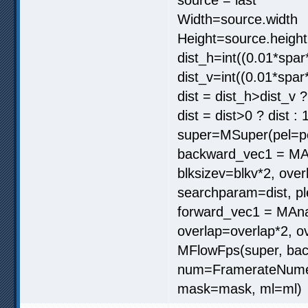
Width=source.width
Height=source.height
dist_h=int((0.01*spar
dist_v=int((0.01*spar
dist = dist_h>dist_v ?
dist = dist>0 ? dist : 
super=MSuper(pel=pe
backward_vec1 = MAna
blksizev=blkv*2, ove
searchparam=dist, pl
forward_vec1 = MAnal
overlap=overlap*2, o
MFlowFps(super, bac
num=FramerateNumera
mask=mask, ml=ml)