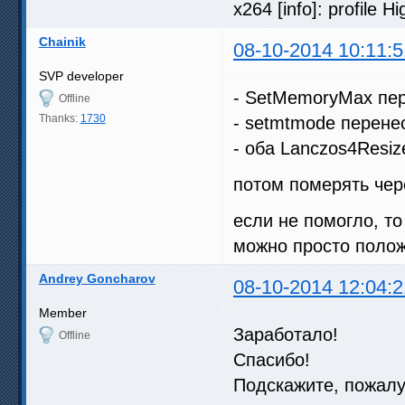
x264 [info]: profile Hi
Chainik
08-10-2014 10:11:5
SVP developer
- SetMemoryMax пер
Offline
Thanks:
1730
- setmtmode перене
- оба Lanczos4Resiz
потом померять чер
если не помогло, то
можно просто положи
Andrey Goncharov
08-10-2014 12:04:2
Member
Заработало!
Offline
Спасибо!
Подскажите, пожалу