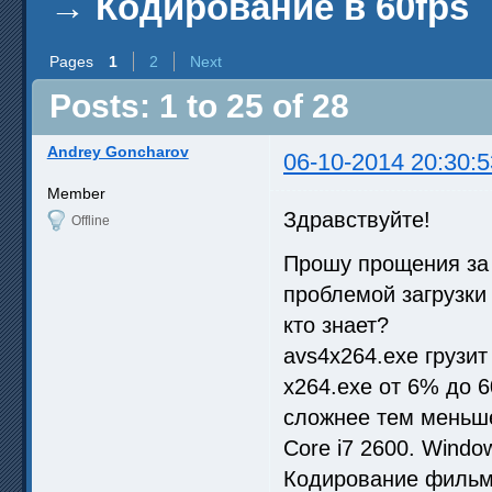
→
Кодирование в 60fps
Pages
1
2
Next
Posts: 1 to 25 of 28
Andrey Goncharov
06-10-2014 20:30:5
Member
Здравствуйте!
Offline
Прошу прощения за 
проблемой загрузки
кто знает?
avs4x264.exe грузит
x264.exe от 6% до 
сложнее тем меньше
Core i7 2600. Windo
Кодирование фильма 