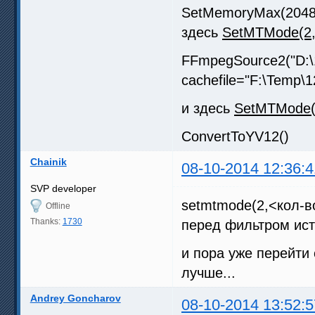
SetMemoryMax(2048
здесь
SetMTMode(2,
FFmpegSource2("D:\1
cachefile="F:\Temp\
и здесь
SetMTMode(
ConvertToYV12()
Chainik
08-10-2014 12:36:4
SVP developer
setmtmode(2,<кол-в
Offline
Thanks:
1730
перед фильтром ист
и пора уже перейти 
лучше...
Andrey Goncharov
08-10-2014 13:52:5