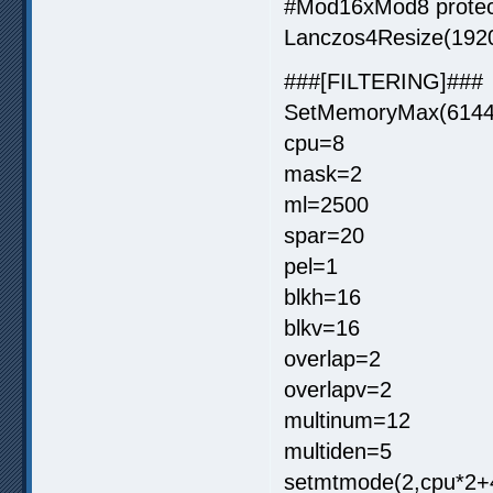
#Mod16xMod8 protec
Lanczos4Resize(1920
###[FILTERING]###
SetMemoryMax(6144
cpu=8
mask=2
ml=2500
spar=20
pel=1
blkh=16
blkv=16
overlap=2
overlapv=2
multinum=12
multiden=5
setmtmode(2,cpu*2+