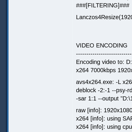
###[FILTERING]###
Lanczos4Resize(1920
VIDEO ENCODING
---------------------------
Encoding video to: D
x264 7000kbps 1920x
avs4x264.exe: -L x264
deblock -2:-1 --psy-r
-sar 1:1 --output "D
raw [info]: 1920x108
x264 [info]: using S
x264 [info]: using 