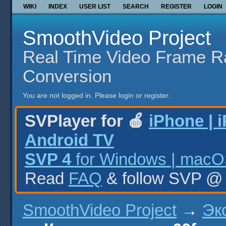
WIKI
INDEX
USER LIST
SEARCH
REGISTER
LOGIN
SmoothVideo Project
Real Time Video Frame R
Conversion
You are not logged in.
Please login or register.
SVPlayer for 🍎
iPhone | 
Android TV
SVP 4
for Windows | macOS
Read
FAQ
& follow SVP 
SmoothVideo Project
→
Эк