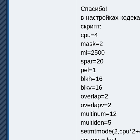
Спасибо!
в настройках кодека
скрипт:
cpu=4
mask=2
ml=2500
spar=20
pel=1
blkh=16
blkv=16
overlap=2
overlapv=2
multinum=12
multiden=5
setmtmode(2,cpu*2+
source = last