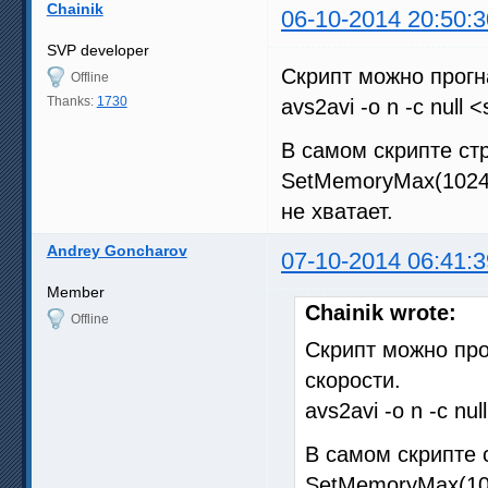
Chainik
06-10-2014 20:50:3
SVP developer
Скрипт можно прогна
Offline
Thanks:
1730
avs2avi -o n -c null <s
В самом скрипте ст
SetMemoryMax(1024
не хватает.
Andrey Goncharov
07-10-2014 06:41:3
Member
Chainik wrote:
Offline
Скрипт можно про
скорости.
avs2avi -o n -c null
В самом скрипте 
SetMemoryMax(10