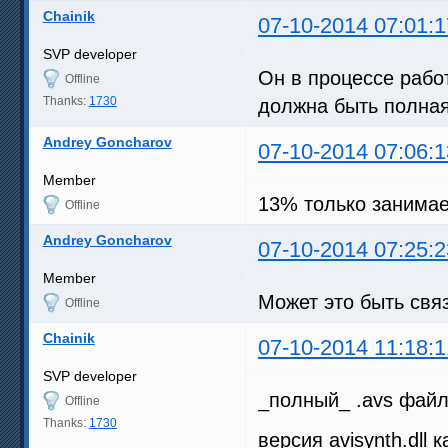
Chainik
07-10-2014 07:01:1
SVP developer
Он в процессе работ
Offline
Thanks:
1730
должна быть полная.
Andrey Goncharov
07-10-2014 07:06:1
Member
13% только занимае
Offline
Andrey Goncharov
07-10-2014 07:25:2
Member
Может это быть свя
Offline
Chainik
07-10-2014 11:18:1
SVP developer
_полный_ .avs фай
Offline
Thanks:
1730
версия avisynth.dll 