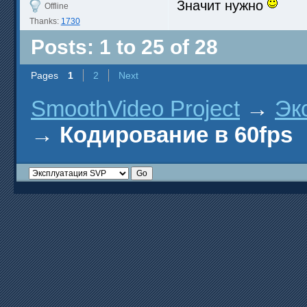
Значит нужно
Offline
Thanks:
1730
Posts: 1 to 25 of 28
Pages
1
2
Next
SmoothVideo Project
→
Эк
→
Кодирование в 60fps