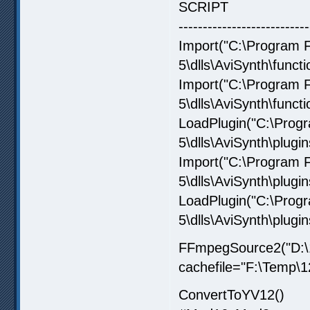
SCRIPT
---------------------------
Import("C:\Program 
5\dlls\AviSynth\funct
Import("C:\Program 
5\dlls\AviSynth\funct
LoadPlugin("C:\Prog
5\dlls\AviSynth\plugi
Import("C:\Program 
5\dlls\AviSynth\plugi
LoadPlugin("C:\Prog
5\dlls\AviSynth\plugin
FFmpegSource2("D:\1
cachefile="F:\Temp\
ConvertToYV12()