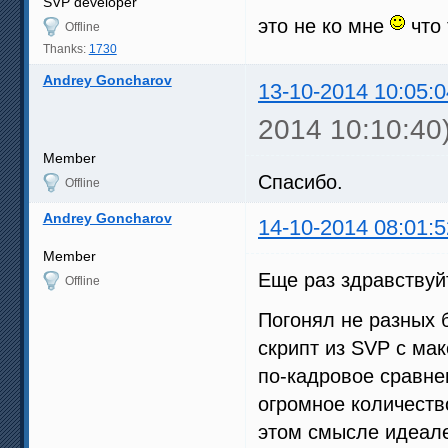
SVP developer
это не ко мне
что 
Offline
Thanks:
1730
Andrey Goncharov
13-10-2014 10:05:0
2014 10:10:40
Member
Спасибо.
Offline
Andrey Goncharov
14-10-2014 08:01:5
Member
Еще раз здравствуй
Offline
Погонял не разных 
скрипт из SVP с ма
по-кадровое сравнен
огромное количество
этом смысле идеал