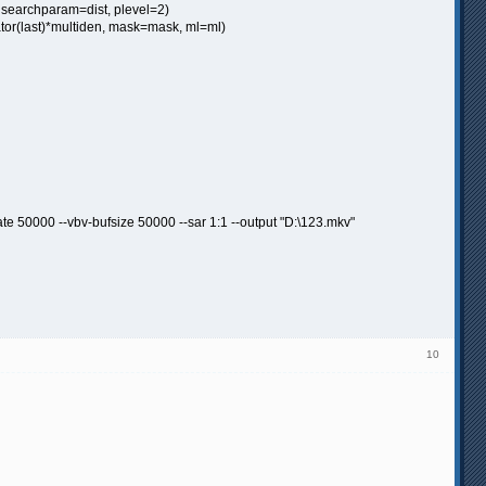
 searchparam=dist, plevel=2)
r(last)*multiden, mask=mask, ml=ml)
ate 50000 --vbv-bufsize 50000 --sar 1:1 --output "D:\123.mkv"
10