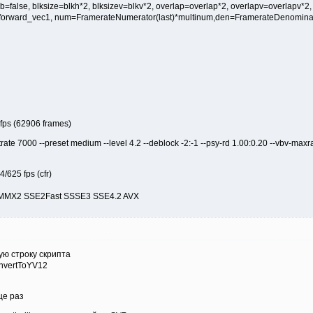
b=false, blksize=blkh*2, blksizev=blkv*2, overlap=overlap*2, overlapv=overlapv*2,
forward_vec1, num=FramerateNumerator(last)*multinum,den=FramerateDenominato
ps (62906 frames)
ate 7000 --preset medium --level 4.2 --deblock -2:-1 --psy-rd 1.00:0.20 --vbv-maxr
/625 fps (cfr)
ies: MMX2 SSE2Fast SSSE3 SSE4.2 AVX
ую строку скрипта
nvertToYV12
ще раз