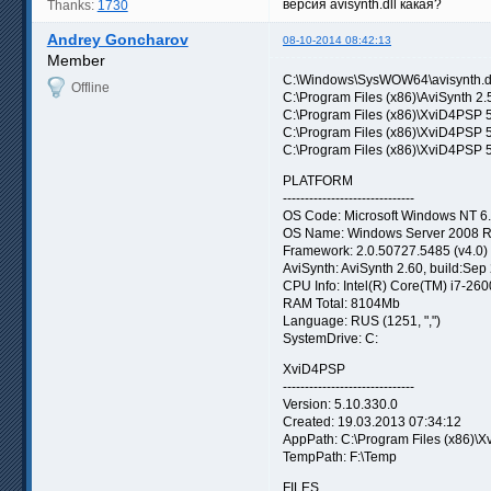
версия avisynth.dll какая?
Thanks:
1730
Andrey Goncharov
08-10-2014 08:42:13
Member
C:\Windows\SysWOW64\avisynth.dll
Offline
C:\Program Files (x86)\AviSynth 2.5
C:\Program Files (x86)\XviD4PSP 5\
C:\Program Files (x86)\XviD4PSP 5\
C:\Program Files (x86)\XviD4PSP 5\
PLATFORM
------------------------------
OS Code: Microsoft Windows NT 6.
OS Name: Windows Server 2008 R2 
Framework: 2.0.50727.5485 (v4.0)
AviSynth: AviSynth 2.60, build:Sep
CPU Info: Intel(R) Core(TM) i7-26
RAM Total: 8104Mb
Language: RUS (1251, ",")
SystemDrive: C:
XviD4PSP
------------------------------
Version: 5.10.330.0
Created: 19.03.2013 07:34:12
AppPath: C:\Program Files (x86)\
TempPath: F:\Temp
FILES