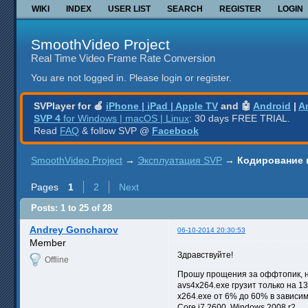
WIKI
INDEX
USER LIST
SEARCH
REGISTER
LOGIN
SmoothVideo Project
Real Time Video Frame Rate Conversion
You are not logged in.
Please login or register.
SVPlayer for 🍎
iPhone | iPad | Apple TV
and 🤖
Android
|
A
SVP 4
for Windows | macOS | Linux
: 30 days FREE TRIAL.
Read
FAQ
& follow SVP @
Facebook
SmoothVideo Project
→
Эксплуатация SVP
→
Кодирование 
Pages
1
2
Next
Posts: 1 to 25 of 28
Andrey Goncharov
06-10-2014 20:30:53
Member
Здравствуйте!
Offline
Прошу прощения за оффтопик, но
avs4x264.exe грузит только на 1
x264.exe от 6% до 60% в зависи
Core i7 2600. Windows 2008 r2.