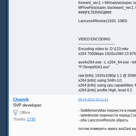
forward_vec1 = MAnalyse(super, is
MFlowFps(super, backward_vec1, 
###[FILTERING]###
Lanczos4Resize(1920, 1080)
VIDEO ENCODING
------------------------------
Encoding video to: D:\123.mkv
x264 7000kbps 1920x1080 23.976f
avs4x264.exe: -L x264_64.exe --bitr
"F:\Temp\0043.avs"
raw [info]: 1920x1080p 1:1 @ 35964
x264 [info]: using SAR=1/1
x264 [info]: using cpu capabilit
x264 [info]: profile High, level 4.2
Chainik
08-10-2014 10:11:51
SVP developer
- SetMemoryMax пернести в перв
Offline
- setmtmode перенести перед Co
Thanks:
1730
- оба Lanczos4Resize убрать
потом померять через avs2avi е