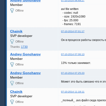
Andrey Goncharov
07-10-2014 06:49:27
Member
avi file written
Offline
- codec: null
- size: 1920x1080
- fps: 25.000
- frames: 7191
Chainik
07-10-2014 07:01:17
SVP developer
Он в процессе работы скорость о
Offline
Thanks:
1730
Andrey Goncharov
07-10-2014 07:06:13
Member
13% только занимает.
Offline
Andrey Goncharov
07-10-2014 07:25:23
Member
Может это быть связано что я э
Offline
Chainik
07-10-2014 11:18:11
SVP developer
_полный_ .avs файл сюда прило
Offline