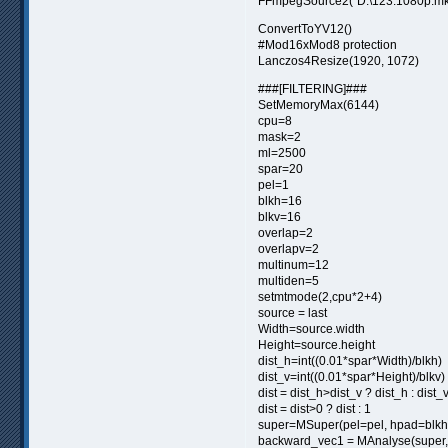
FFmpegSource2("D:\123.1080p.mkv"
ConvertToYV12()
#Mod16xMod8 protection
Lanczos4Resize(1920, 1072)
###[FILTERING]###
SetMemoryMax(6144)
cpu=8
mask=2
ml=2500
spar=20
pel=1
blkh=16
blkv=16
overlap=2
overlapv=2
multinum=12
multiden=5
setmtmode(2,cpu*2+4)
source = last
Width=source.width
Height=source.height
dist_h=int((0.01*spar*Width)/blkh)
dist_v=int((0.01*spar*Height)/blkv)
dist = dist_h>dist_v ? dist_h : dist_
dist = dist>0 ? dist : 1
super=MSuper(pel=pel, hpad=blkh
backward_vec1 = MAnalyse(super, i