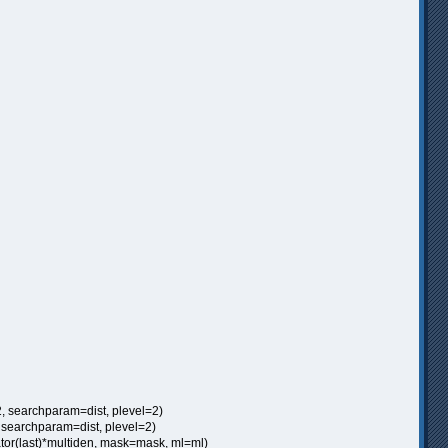
, searchparam=dist, plevel=2)
 searchparam=dist, plevel=2)
r(last)*multiden, mask=mask, ml=ml)