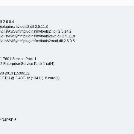
 2.6.0.4
\plugins\mvtools2.dll 2.5.11.3
dlls\AviSynth\plugins\mvtools2T.dll 2.5.14.2
dlls\AviSynth\plugins\mvtools2svp.dll 2.5.11.9
dlls\AviSynth\plugins\mvtools2mod.dll 2.6.0.5
1.7601 Service Pack 1
Enterprise Service Pack 1 (x64)
 28 2013 [15:09:12]
00 CPU @ 3.40GHz (~3411), 8 core(s)
XviD4PSP 5