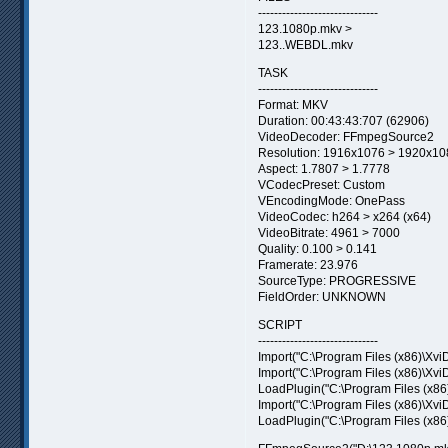
------------------------------
123.1080p.mkv >
123..WEBDL.mkv
TASK
------------------------------
Format: MKV
Duration: 00:43:43:707 (62906)
VideoDecoder: FFmpegSource2
Resolution: 1916x1076 > 1920x10
Aspect: 1.7807 > 1.7778
VCodecPreset: Custom
VEncodingMode: OnePass
VideoCodec: h264 > x264 (x64)
VideoBitrate: 4961 > 7000
Quality: 0.100 > 0.141
Framerate: 23.976
SourceType: PROGRESSIVE
FieldOrder: UNKNOWN
SCRIPT
------------------------------
Import("C:\Program Files (x86)\Xvi
Import("C:\Program Files (x86)\Xvi
LoadPlugin("C:\Program Files (x86
Import("C:\Program Files (x86)\Xv
LoadPlugin("C:\Program Files (x86)