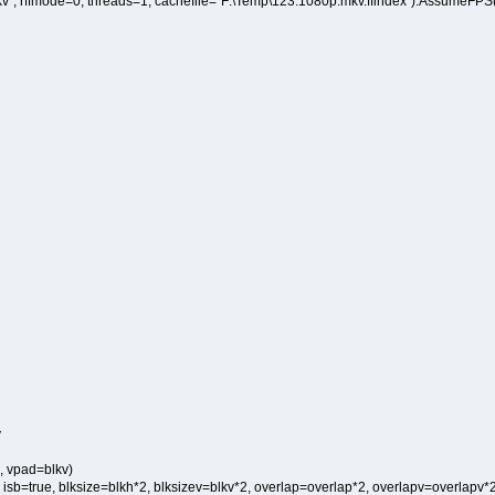
, rffmode=0, threads=1, cachefile="F:\Temp\123.1080p.mkv.ffindex").AssumeFPS
v
, vpad=blkv)
sb=true, blksize=blkh*2, blksizev=blkv*2, overlap=overlap*2, overlapv=overlapv*2