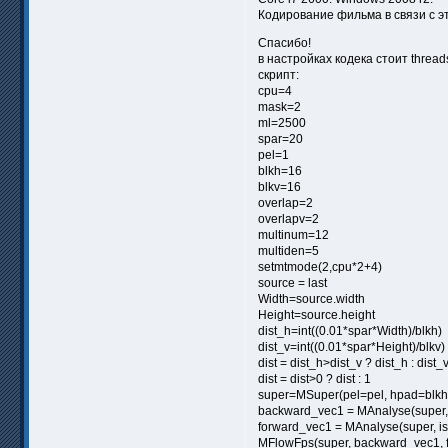
Кодирование фильма в связи с эт
Спасибо!
в настройках кодека стоит thread
скрипт:
cpu=4
mask=2
ml=2500
spar=20
pel=1
blkh=16
blkv=16
overlap=2
overlapv=2
multinum=12
multiden=5
setmtmode(2,cpu*2+4)
source = last
Width=source.width
Height=source.height
dist_h=int((0.01*spar*Width)/blkh)
dist_v=int((0.01*spar*Height)/blkv)
dist = dist_h>dist_v ? dist_h : dist_
dist = dist>0 ? dist : 1
super=MSuper(pel=pel, hpad=blkh
backward_vec1 = MAnalyse(super, i
forward_vec1 = MAnalyse(super, is
MFlowFps(super, backward_vec1, 