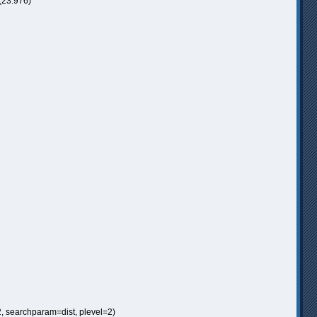
(23.976)
, searchparam=dist, plevel=2)