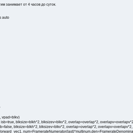
им занимает от 4 часов до суток.
s auto
v
, vpad=blkv)
sb=true, blksize=blkh*2, blksizev=blkv*2, overlap=overlap*2, overlapv=overlapv*2
b=false, blksize=blkh*2, blksizev=blkv*2, overlap=overlap*2, overlapv=overlapv*2,
forward_vec1, num=FramerateNumerator(last)*multinum,den=FramerateDenominato