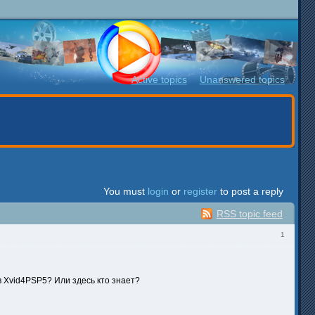
Active topics
Unanswered topics
You must
login
or
register
to post a reply
RSS topic feed
1
 Xvid4PSP5? Или здесь кто знает?