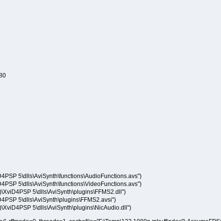
80
D4PSP 5\dlls\AviSynth\functions\AudioFunctions.avs")
D4PSP 5\dlls\AviSynth\functions\VideoFunctions.avs")
)\XviD4PSP 5\dlls\AviSynth\plugins\FFMS2.dll")
iD4PSP 5\dlls\AviSynth\plugins\FFMS2.avsi")
\XviD4PSP 5\dlls\AviSynth\plugins\NicAudio.dll")