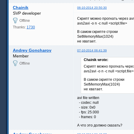
Chainik
06-10-2014 20:50:30
SVP developer
Скрипт можно прогнать через avs
Offline
avs2avi -o n -c null <script.file>
Thanks:
1730
В самом скрипте строки
SetMemoryMax(1024)
не хватает.
Andrey Goncharov
07-10-2014 06:41:39
Member
Chainik wrote:
Offline
Скрипт можно прогнать через
avs2avi -o n -c null <script.file>
В самом скрипте строки
SetMemoryMax(1024)
не хватает.
avi file written
- codec: null
- size: 0x0
- fps: 25.000
- frames: 0
А что это должно сказать?