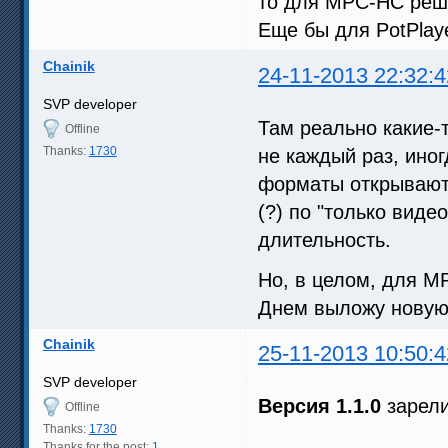
то для MPC-HC реш
Еще бы для PotPlaye
Chainik
24-11-2013 22:32:4
SVP developer
Там реально какие-
Offline
Thanks:
1730
не каждый раз, иног
форматы открываютс
(?) по "только виде
длительность.
Но, в целом, для MP
Днем выложу новую
Chainik
25-11-2013 10:50:4
SVP developer
Версия 1.1.0
зарели
Offline
Thanks:
1730
Thanks for the post:
1