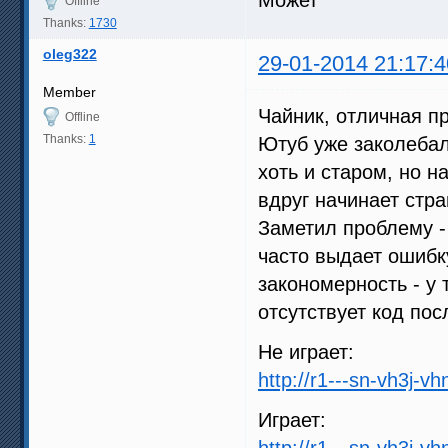
Offline
Thanks:
1730
oleg322
29-01-2014 21:17:4
Member
Чайник, отличная пр
Offline
Thanks:
1
Ютуб уже заколебал
хоть и старом, но н
вдруг начинает стра
Заметил проблему -
часто выдает ошибку 
закономерность - у 
отсутствует код пос
Не играет:
http://r1---sn-vh3j-v
Играет:
http://r1---sn-vh3j