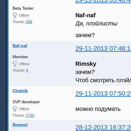
Beta Tester
Naf-naf
Offline
Thanks:
299
Да, плэйлисты
зачем?
Naf-naf
29-11-2013 07:48:1
Member
Rimsky
Offline
Thanks:
9
зачем?
Чтоб смотреть плэй
Chainik
29-11-2013 07:50:2
SVP developer
можно подумать
Offline
Thanks:
1730
Noweol
28-12-2013 16:37:2