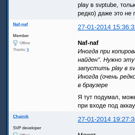
play в svptube, тол
редко) даже это не 
Naf-naf
27-01-2014 15:36:3
Member
Naf-naf
Offline
Thanks:
9
Иногда при копиро
найден". Нужно эт
запустить play в s
Иногда (очень редк
в браузере
Я тут подумал, може
при входе под акка
Chainik
27-01-2014 19:27:3
SVP developer
Может