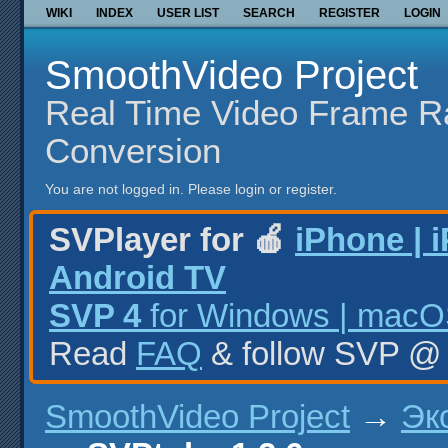
WIKI
INDEX
USER LIST
SEARCH
REGISTER
LOGIN
SmoothVideo Project
Real Time Video Frame R
Conversion
You are not logged in.
Please login or register.
SVPlayer for 🍎
iPhone | 
Android TV
SVP 4
for Windows | macOS
Read
FAQ
& follow SVP 
SmoothVideo Project
→
Эк