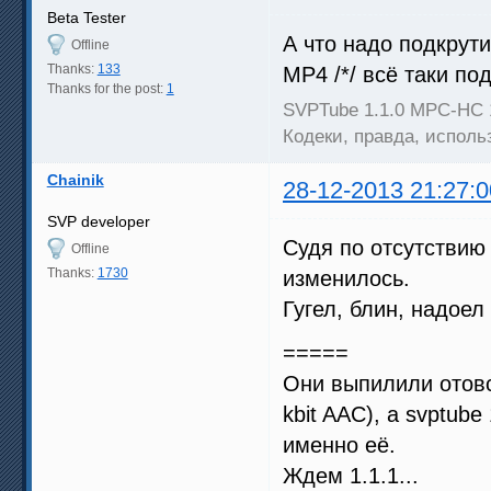
Beta Tester
А что надо подкрут
Offline
Thanks:
133
MP4 /*/ всё таки по
Thanks for the post:
1
SVPTube 1.1.0 MPC-HC 
Кодеки, правда, испол
Chainik
28-12-2013 21:27:0
SVP developer
Судя по отсутствию 
Offline
Thanks:
1730
изменилось.
Гугел, блин, надое
=====
Они выпилили отовс
kbit AAC), а svptub
именно её.
Ждем 1.1.1...