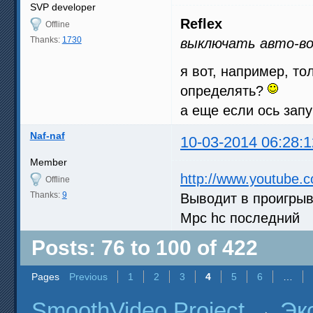
SVP developer
Reflex
Offline
Thanks:
1730
выключать авто-вос
я вот, например, то
определять?
а еще если ось зап
Naf-naf
10-03-2014 06:28:1
Member
http://www.youtube
Offline
Thanks:
9
Выводит в проигрыв
Mpc hc последний
Posts: 76 to 100 of 422
Pages
Previous
1
2
3
4
5
6
…
SmoothVideo Project
→
Эк