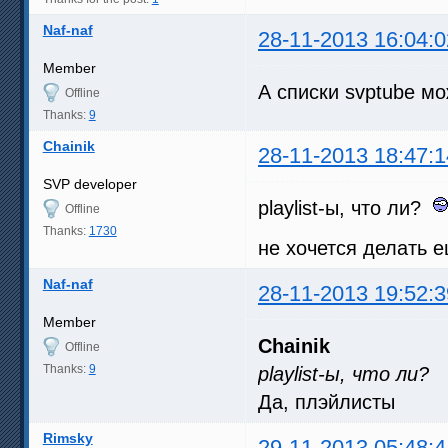
Naf-naf
28-11-2013 16:04:0
Member
А списки svptube м
Offline
Thanks:
9
Chainik
28-11-2013 18:47:1
SVP developer
playlist-ы, что ли?
Offline
Thanks:
1730
не хочется делать 
Naf-naf
28-11-2013 19:52:3
Member
Chainik
Offline
Thanks:
9
playlist-ы, что ли?
Да, плэйлисты
Rimsky
29-11-2013 05:48:4