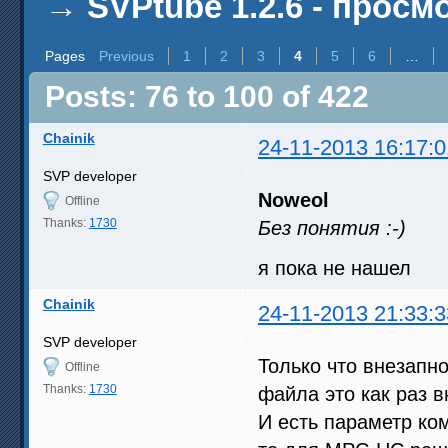
→
SVPtube 1.2.6 - прос
Pages
Previous
1
2
3
4
5
6
…
Posts: 76 to 100 of 422
Chainik
24-11-2013 16:17:0
SVP developer
Noweol
Offline
Thanks:
1730
Без понятия :-)
я пока не нашел
Chainik
24-11-2013 21:33:3
SVP developer
Только что внезапн
Offline
Thanks:
1730
файла это как раз
И есть параметр ком