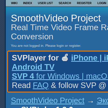
WIKI
INDEX
USER LIST
SEARCH
REGISTER
LOGIN
SmoothVideo Project
Real Time Video Frame R
Conversion
You are not logged in.
Please login or register.
SVPlayer for 🍎
iPhone | 
Android TV
SVP 4
for Windows | macOS
Read
FAQ
& follow SVP 
SmoothVideo Project
→
Эк