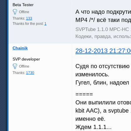
Beta Tester
А что надо подкрут
Offline
Thanks:
133
MP4 /*/ всё таки по
Thanks for the post:
1
SVPTube 1.1.0 MPC-HC 
Кодеки, правда, испол
Chainik
28-12-2013 21:27:0
SVP developer
Судя по отсутствию 
Offline
Thanks:
1730
изменилось.
Гугел, блин, надое
=====
Они выпилили отовс
kbit AAC), а svptub
именно её.
Ждем 1.1.1...