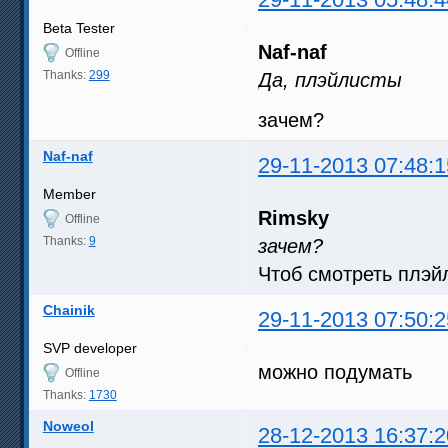
Beta Tester
Naf-naf
Offline
Thanks:
299
Да, плэйлисты
зачем?
Naf-naf
29-11-2013 07:48:1
Member
Rimsky
Offline
Thanks:
9
зачем?
Чтоб смотреть плэй
Chainik
29-11-2013 07:50:2
SVP developer
можно подумать
Offline
Thanks:
1730
Noweol
28-12-2013 16:37:2