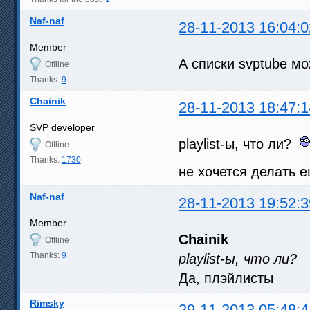
Naf-naf
28-11-2013 16:04:0
Member
А списки svptube м
Offline
Thanks:
9
Chainik
28-11-2013 18:47:1
SVP developer
playlist-ы, что ли?
Offline
Thanks:
1730
не хочется делать 
Naf-naf
28-11-2013 19:52:3
Member
Chainik
Offline
Thanks:
9
playlist-ы, что ли?
Да, плэйлисты
Rimsky
29-11-2013 05:48:4