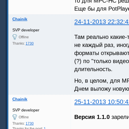
то для MPC-HC реш
Еще бы для PotPlaye
Chainik
24-11-2013 22:32:4
SVP developer
Там реально какие-
Offline
Thanks:
1730
не каждый раз, иног
форматы открываютс
(?) по "только виде
длительность.
Но, в целом, для MP
Днем выложу новую
Chainik
25-11-2013 10:50:4
SVP developer
Версия 1.1.0
зарели
Offline
Thanks:
1730
Thanks for the post:
1