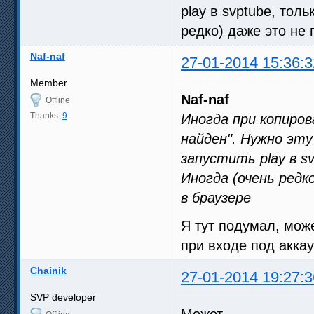
play в svptube, тол
редко) даже это не 
Naf-naf
27-01-2014 15:36:3
Member
Naf-naf
Offline
Thanks:
9
Иногда при копиро
найден". Нужно эт
запустить play в s
Иногда (очень редк
в браузере
Я тут подумал, може
при входе под акка
Chainik
27-01-2014 19:27:3
SVP developer
Может