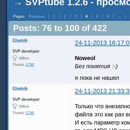
→
SVPtube 1.2.6 - прос
Pages
Previous
1
2
3
4
5
6
…
Posts: 76 to 100 of 422
Chainik
24-11-2013 16:17:0
SVP developer
Noweol
Offline
Thanks:
1730
Без понятия :-)
я пока не нашел
Chainik
24-11-2013 21:33:3
SVP developer
Только что внезапн
Offline
Thanks:
1730
файла это как раз
И есть параметр ком