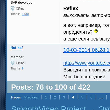
SVP developer
Reflex
Offline
Thanks:
1730
выключать авто-вос
я вот, например, то
определять?
а еще если ось зап
Naf-naf
10-03-2014 06:28:1
Member
http://www.youtube
Offline
Thanks:
9
Выводит в проигрыв
Mpc hc последний
Posts: 76 to 100 of 422
Pages
Previous
1
2
3
4
5
6
…
SmoothVideo Project
→
Эк