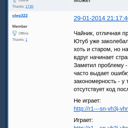
Offline
Thanks:
1730
oleg322
29-01-2014 21:17:4
Member
Чайник, отличная пр
Offline
Thanks:
1
Ютуб уже заколебал
хоть и старом, но н
вдруг начинает стра
Заметил проблему -
часто выдает ошибку 
закономерность - у 
отсутствует код пос
Не играет:
http://r1---sn-vh3j-v
Играет:
http://r1---sn-vh3j