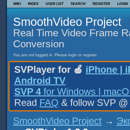
WIKI
INDEX
USER LIST
SEARCH
REGISTER
LOGIN
SmoothVideo Project
Real Time Video Frame R
Conversion
You are not logged in.
Please login or register.
SVPlayer for 🍎
iPhone | 
Android TV
SVP 4
for Windows | macOS
Read
FAQ
& follow SVP 
SmoothVideo Project
→
Эк