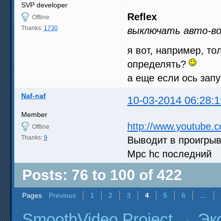
SVP developer
Reflex
Offline
Thanks:
1730
выключать авто-вос
я вот, например, то
определять?
а еще если ось зап
Naf-naf
10-03-2014 06:28:1
Member
http://www.youtube
Offline
Thanks:
9
Выводит в проигрыв
Mpc hc последний
Posts: 76 to 100 of 422
Pages
Previous
1
2
3
4
5
6
…
SmoothVideo Project
→
Эк