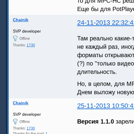
то для MPC-HC реш
Еще бы для PotPlaye
Chainik
24-11-2013 22:32:4
SVP developer
Там реально какие-
Offline
Thanks:
1730
не каждый раз, иног
форматы открываютс
(?) по "только виде
длительность.
Но, в целом, для MP
Днем выложу новую
Chainik
25-11-2013 10:50:4
SVP developer
Версия 1.1.0
зарели
Offline
Thanks:
1730
Thanks for the post:
1