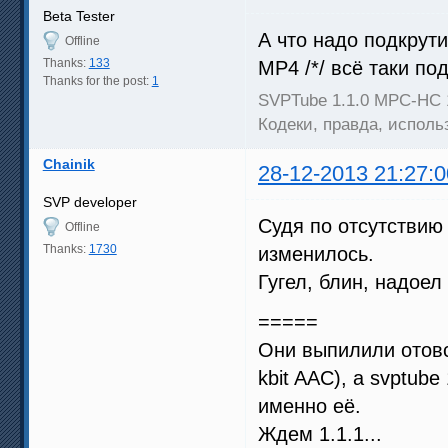
Beta Tester
А что надо подкрут
Offline
Thanks:
133
MP4 /*/ всё таки по
Thanks for the post:
1
SVPTube 1.1.0 MPC-HC 
Кодеки, правда, испол
Chainik
28-12-2013 21:27:0
SVP developer
Судя по отсутствию 
Offline
Thanks:
1730
изменилось.
Гугел, блин, надое
=====
Они выпилили отовс
kbit AAC), а svptub
именно её.
Ждем 1.1.1...