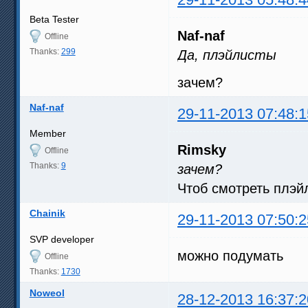
Beta Tester
Naf-naf
Offline
Thanks:
299
Да, плэйлисты
зачем?
Naf-naf
29-11-2013 07:48:1
Member
Rimsky
Offline
Thanks:
9
зачем?
Чтоб смотреть плэй
Chainik
29-11-2013 07:50:2
SVP developer
можно подумать
Offline
Thanks:
1730
Noweol
28-12-2013 16:37:2