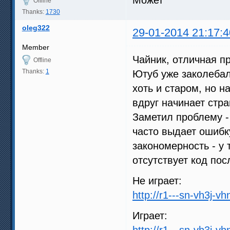
Offline
Thanks:
1730
oleg322
29-01-2014 21:17:4
Member
Чайник, отличная пр
Offline
Thanks:
1
Ютуб уже заколебал
хоть и старом, но н
вдруг начинает стра
Заметил проблему -
часто выдает ошибку 
закономерность - у 
отсутствует код пос
Не играет:
http://r1---sn-vh3j-v
Играет:
http://r1---sn-vh3j