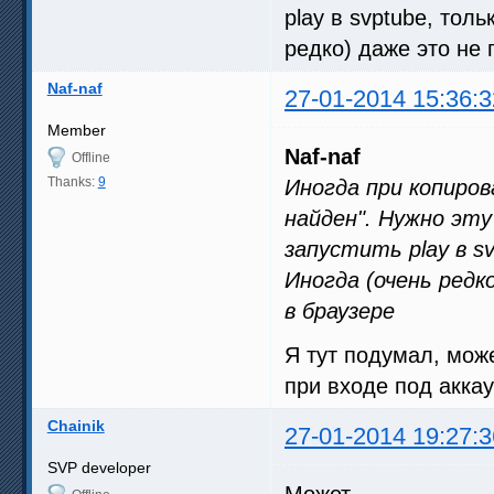
play в svptube, тол
редко) даже это не 
Naf-naf
27-01-2014 15:36:3
Member
Naf-naf
Offline
Thanks:
9
Иногда при копиро
найден". Нужно эт
запустить play в s
Иногда (очень редк
в браузере
Я тут подумал, може
при входе под акка
Chainik
27-01-2014 19:27:3
SVP developer
Может