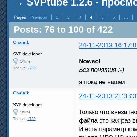
→
SVPtube 1.2.6 - прос
Pages
Previous
1
2
3
4
5
6
…
Posts: 76 to 100 of 422
Chainik
24-11-2013 16:17:0
SVP developer
Noweol
Offline
Thanks:
1730
Без понятия :-)
я пока не нашел
Chainik
24-11-2013 21:33:3
SVP developer
Только что внезапн
Offline
Thanks:
1730
файла это как раз
И есть параметр ком