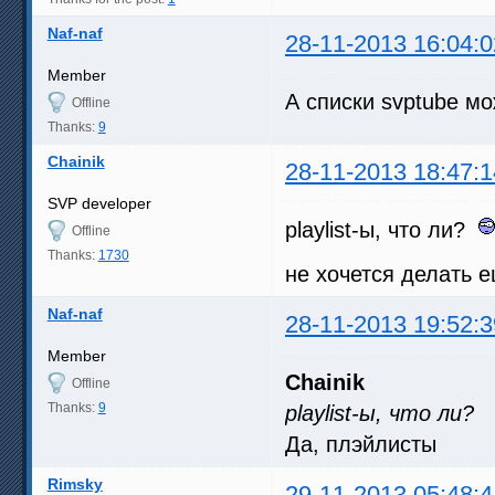
Naf-naf
28-11-2013 16:04:0
Member
А списки svptube м
Offline
Thanks:
9
Chainik
28-11-2013 18:47:1
SVP developer
playlist-ы, что ли?
Offline
Thanks:
1730
не хочется делать 
Naf-naf
28-11-2013 19:52:3
Member
Chainik
Offline
Thanks:
9
playlist-ы, что ли?
Да, плэйлисты
Rimsky
29-11-2013 05:48:4