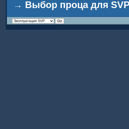
→
Выбор проца для SV