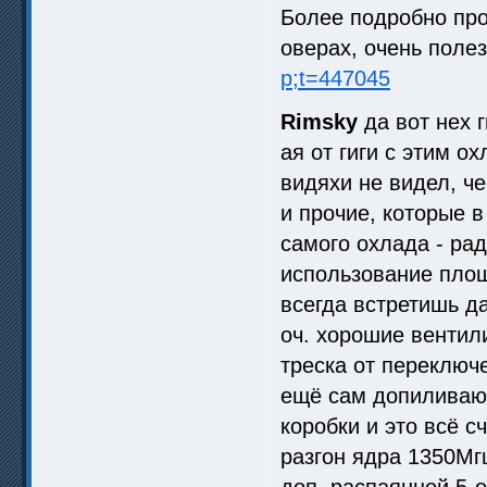
Более подробно про 
оверах, очень поле
p;t=447045
Rimsky
да вот нех г
ая от гиги с этим 
видяхи не видел, че
и прочие, которые в
самого охлада - ра
использование площ
всегда встретишь д
оч. хорошие вентили 
треска от переключ
ещё сам допиливаю 
коробки и это всё с
разгон ядра 1350Мгц
доп. распаянной 5-