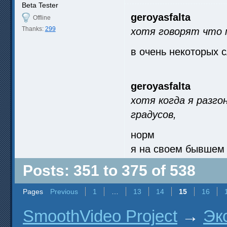
Beta Tester
geroyasfalta
Offline
Thanks:
299
хотя говорят что 
в очень некоторых 
geroyasfalta
хотя когда я разгон
градусов,
норм
я на своем бывшем 
Posts: 351 to 375 of 538
Pages
Previous
1
…
13
14
15
16
SmoothVideo Project
→
Эк