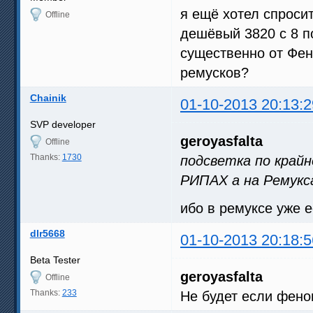
я ещё хотел спросит
Offline
дешёвый 3820 с 8 по
существенно от Фе
ремусков?
Chainik
01-10-2013 20:13:2
SVP developer
geroyasfalta
Offline
Thanks:
1730
подсветка по край
РИПАХ а на Ремукс
ибо в ремуксе уже е
dlr5668
01-10-2013 20:18:5
Beta Tester
geroyasfalta
Offline
Thanks:
233
Не будет если феном