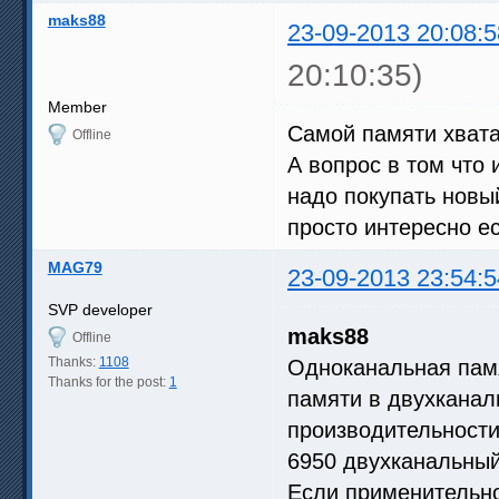
maks88
23-09-2013 20:08:5
20:10:35)
Member
Самой памяти хватае
Offline
А вопрос в том что 
надо покупать новы
просто интересно е
MAG79
23-09-2013 23:54:5
SVP developer
maks88
Offline
Thanks:
1108
Одноканальная памя
Thanks for the post:
1
памяти в двухканал
производительности 
6950 двухканальны
Если применительно