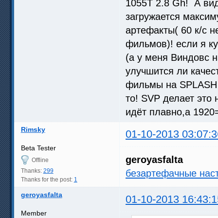
1055T 2.8 Gh! А вид
загружается максиму
артефакты( 60 к/с 
фильмов)! если я к
(а у меня Виндовс 
улучшится ли качес
фильмы на SPLASH P
то! SVP делает это 
идёт плавно,а 1920
Rimsky
01-10-2013 03:07:3
Beta Tester
geroyasfalta
Offline
Thanks:
299
безартефачные нас
Thanks for the post:
1
geroyasfalta
01-10-2013 16:43:1
Member