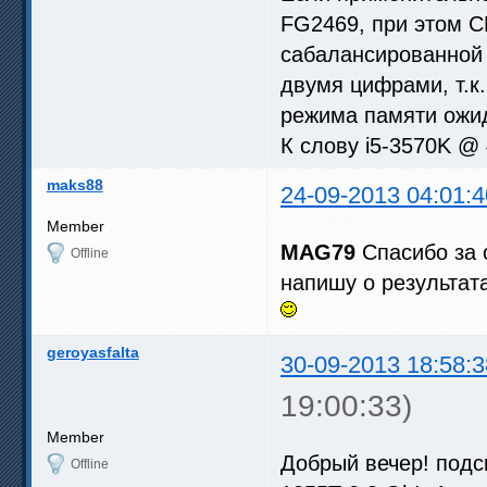
FG2469, при этом C
сабалансированной 
двумя цифрами, т.к
режима памяти ожид
К слову i5-3570K @
maks88
24-09-2013 04:01:4
Member
MAG79
Спасибо за о
Offline
напишу о результата
geroyasfalta
30-09-2013 18:58:3
19:00:33)
Member
Добрый вечер! под
Offline