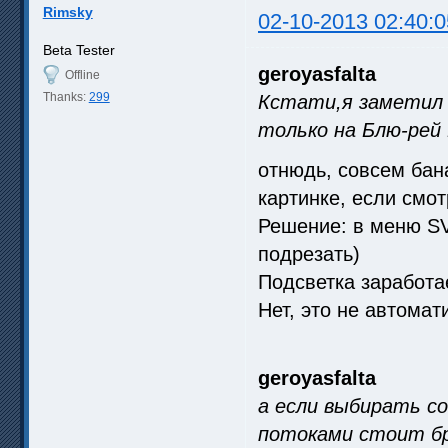
Rimsky
02-10-2013 02:40:0
Beta Tester
geroyasfalta
Offline
Thanks:
299
Кстати,я заметил 
только на Блю-рей
отнюдь, совсем бан
картинке, если смот
Решение: в меню SV
подрезать)
Подсветка заработа
Нет, это не автомат
geroyasfalta
а если выбирать co
потоками стоит бр