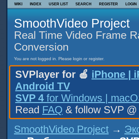
WIKI
INDEX
USER LIST
SEARCH
REGISTER
LOGIN
SmoothVideo Project
Real Time Video Frame R
Conversion
You are not logged in.
Please login or register.
SVPlayer for 🍎
iPhone | 
Android TV
SVP 4
for Windows | macOS
Read
FAQ
& follow SVP 
SmoothVideo Project
→
Эк