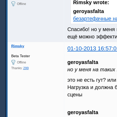
Rimsky wrote:
Offline
geroyasfalta
безартефачные н
Спасибо! но у меня 
ещё можно эффекти
Rimsky
01-10-2013 16:57:0
Beta Tester
geroyasfalta
Offline
Thanks:
299
но у меня на таких
это не есть гут? ил
Нагрузка и должна 
сцены
geroyasfalta