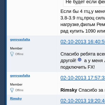
Не будет если фен
Если бы 4 ггц,у меня
3.8-3.9 ггц,проц си
нагрузке,фильм Рем
рад купить 1090 или
geroyasfalta
02-10-2013 16:40:5
Member
Спасибо ребята всем
Offline
другой!
а у меня 
подключить FX!
geroyasfalta
02-10-2013 17:57:3
Member
Rimsky
Спасибо за п
Offline
Rimsky
02-10-2013 19:20:4