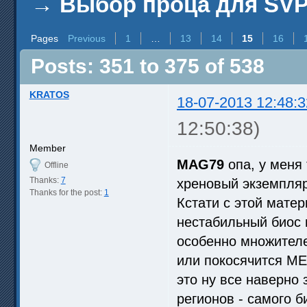
→
Выбор проца для SV
Pages
Previous
1
…
13
14
15
16
Posts: 351 to 375 of 538
KRATOS
18-07-2013 12:48:3
12:50:38)
Member
MAG79
опа, у меня
Offline
Thanks:
7
хреновый экземпляр
Thanks for the post:
1
Кстати с этой матер
нестабильный биос 
особенно множителе
или покосячится ME
это ну все наверно 
регионов - самого б