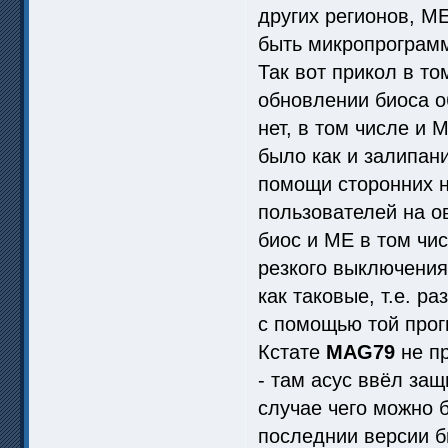
других регионов, M
быть микропрограмм
Так вот прикол в то
обновлении биоса о
нет, в том числе и 
было как и залипан
помощи сторонних н
пользователей на о
биос и МЕ в том чи
резкого выключения
как таковые, т.е. р
с помощью той прог
Кстате
MAG79
не п
- там асус ввёл защ
случае чего можно 
последнии версии б