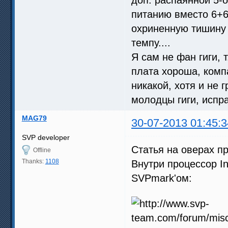
питанию вместо 6+6
охриненную тишину 
темпу....
Я сам не фан гиги, т
плата хороша, компа
никакой, хотя и не 
молодцы гиги, испр
MAG79
30-07-2013 01:45:3
SVP developer
Статья на оверах п
Offline
Thanks:
1108
Внутри процессор In
SVPmark'ом: