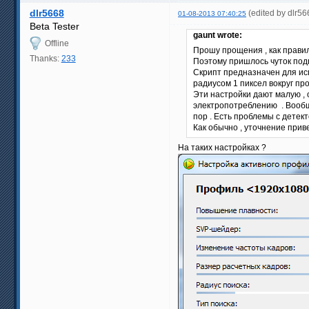
dlr5668
(edited by dlr5
01-08-2013 07:40:25
Beta Tester
gaunt wrote:
Offline
Прошу прощения , как правил
Thanks:
233
Поэтому пришлось чуток под
Скрипт предназначен для исп
радиусом 1 пиксел вокруг про
Эти настройки дают малую ,
электропотреблению . Вообще
пор . Есть проблемы с детект
Как обычно , уточнение приве
На таких настройках ?