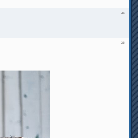
34
35