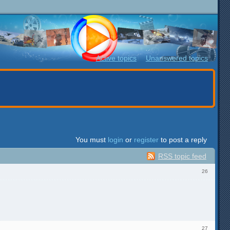
Active topics
Unanswered topics
You must
login
or
register
to post a reply
RSS topic feed
26
27