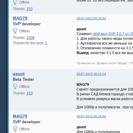
блоки 16*16 без перекрытия , шей
Offline
Thanks:
153
MAG79
30-07-2013 05:20:03
SVP developer
gaunt
Offline
Сравнил
твой мод SVP 3.0.7 от 2
Thanks:
1108
1. Для работы твоего мода пот
Thanks for the post:
1
2. Артефактов все же меньше на 
3. Отключение плавности на 3.1.
Вывод
: качество 3.1.5 все же 
Проверял на "Дъявол носит Прадо" 720
gaunt
30-07-2013 06:01:14
Beta Tester
MAG79
Offline
Скрипт предназначается для 1080
Thanks:
153
В рипах САД блоков гораздо стаб
В условиях ремукса маска работ
Для 1080р и полупиксела , при п
MAG79
30-07-2013 06:18:54
SVP developer
gaunt
Offline
Для 1080р и полупиксела