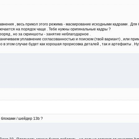
равнения , весь прикол этого режима - маскирование исходными кадрами . Дл
ючается на порядок чаще . Тебе нужны оригинальные кадры ?
деоряд , но за скриншоты - занятие неблагодарное .
раничиваем уплавнение согласованностью и поиском (твой вариант) , или при
 в этом случае будет как хорошая прорисовка деталей , так и артефакты . Ну
блоками / шейдер 13b ?