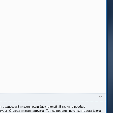
38
т радиусом 8 пиксел , если блок плохой . В скрипте вообще
ры . Отсюда низкая нагрузка . Тот же прицип , но от контраста блока