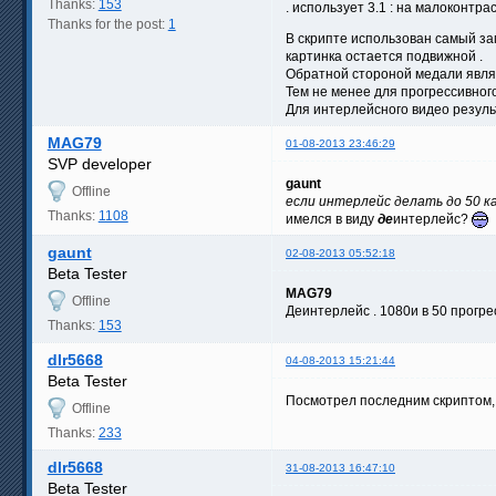
Thanks:
153
. использует 3.1 : на малоконтра
Thanks for the post:
1
В скрипте использован самый за
картинка остается подвижной .
Обратной стороной медали являет
Тем не менее для прогрессивного
Для интерлейсного видео результ
MAG79
01-08-2013 23:46:29
SVP developer
gaunt
Offline
если интерлейс делать до 50 к
Thanks:
1108
имелся в виду
де
интерлейс?
gaunt
02-08-2013 05:52:18
Beta Tester
MAG79
Offline
Деинтерлейс . 1080и в 50 прогре
Thanks:
153
dlr5668
04-08-2013 15:21:44
Beta Tester
Посмотрел последним скриптом, 
Offline
Thanks:
233
dlr5668
31-08-2013 16:47:10
Beta Tester