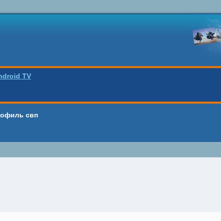
ndroid TV
офиль свп