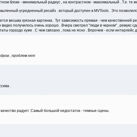
стном блоке - минимальный радиус , на контрастном - максимальный . Т.е. те же
мыленный-усредненный ресайз . который доступен в MVTools . Это позволило
ся весьма грязная картинка . Тут зависимость прямая - чем качественней рес
 видео получилось очень хорошо . Вчера смотрел "люди в черном" , ремукс сде
аты гораздо хуже . С чем связано , пока не ясно . Впрочем - если интерлейс 
адров , проблем нет
ссива .
качество радует. Самый большой недостаток - темные сцены.