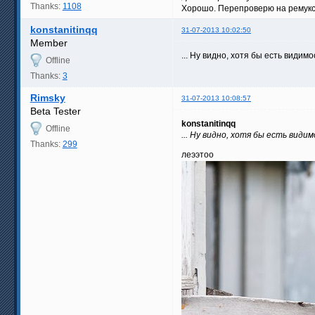
Thanks:
1108
Хорошо. Перепроверю на ремукс
konstanitinqq
31-07-2013 10:02:50
Member
... Ну видно, хотя бы есть видим
Offline
Thanks:
3
Rimsky
31-07-2013 10:08:57
Beta Tester
konstanitinqq
Offline
... Ну видно, хотя бы есть вид
Thanks:
299
леээтоо