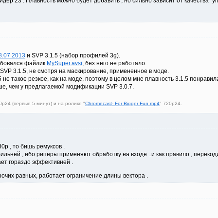
дер 23 . Плавность можно будет добавить , но сильно зависит от качества "упа
8.07.2013
и SVP 3.1.5 (набор профилей 3g).
ребовался файлик
MySuper.avsi
, без него не работало.
SVP 3.1.5, не смотря на маскирование, примененное в моде.
5 не такое резкое, как на моде, поэтому в целом мне плавность 3.1.5 понрави
выше, чем у предлагаемой модификации SVP 3.0.7.
p24 (первые 5 минут) и на ролике "
Chromecast- For Bigger Fun.mp4
" 720p24.
р , то бишь ремуксов .
ильней , ибо риперы применяют обработку на входе ..и как правило , перекод
ает гораздо эффективней .
рочих равных, работает ограничение длины вектора .