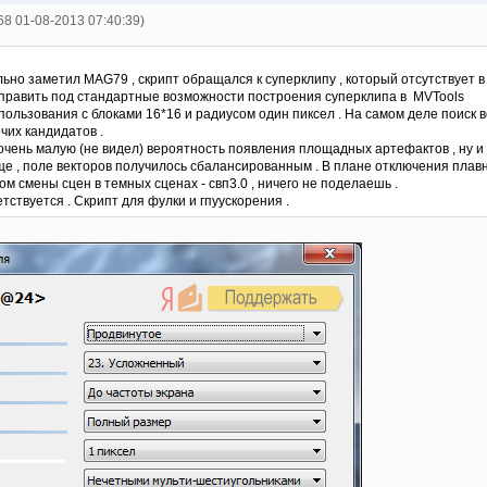
668 01-08-2013 07:40:39)
ьно заметил MAG79 , скрипт обращался к суперклипу , который отсутствует в
править под стандартные возможности построения суперклипа в MVTools
ользования с блоками 16*16 и радиусом один пиксел . На самом деле поиск в
чих кандидатов .
 очень малую (не видел) вероятность появления площадных артефактов , ну 
 , поле векторов получилось сбалансированным . В плане отключения плавно
ом смены сцен в темных сценах - свп3.0 , ничего не поделаешь .
тствуется . Скрипт для фулки и гпуускорения .