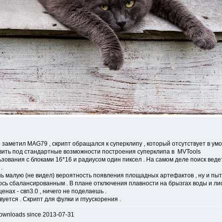
заметил MAG79 , скрипт обращался к суперклипу , который отсутствует в умо
вить под стандартные возможности построения суперклипа в MVTools
ования с блоками 16*16 и радиусом один пиксел . На самом деле поиск ведет
.
нь малую (не видел) вероятность появления площадных артефактов , ну и п
сь сбалансированным . В плане отключения плавности на брызгах воды и лист
енах - свп3.0 , ничего не поделаешь .
вуется . Скрипт для фулки и гпуускорения .
downloads since 2013-07-31