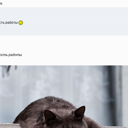
е.
ость работы
имость работы