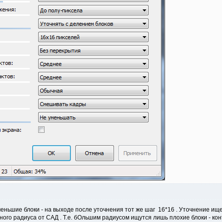
меньшие блоки - на выходе после уточнения тот же шаг 16*16 . Уточнение ище
го радиуса от САД . Т.е. бОльшим радиусом ищутся лишь плохие блоки - конту