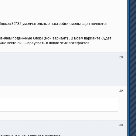
я блоков 32*32 умолчательные настройки смены сцен являются
меняем подвижные блоки (мой вариант) . В моем варианте будет
жно всего лишь преуспеть в ловле этих артефактов .
28
29
30