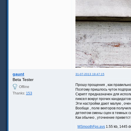
gaunt
31-07-2013 19:47:15
Beta Tester
Прошу прощения , как правильно 
Offline
Поэтому пришлось чуток подпра
Thanks:
153
Скрипт предназначен для использ
пиксел вокруг прочих кандидатов 
Эти настройки дают малую , оче
Вообще , поле векторов получило
детектом смены сцен в темных сц
Как обычно , уточнение приветст
MSmoothFps.avs
1.55 kb, 1445 