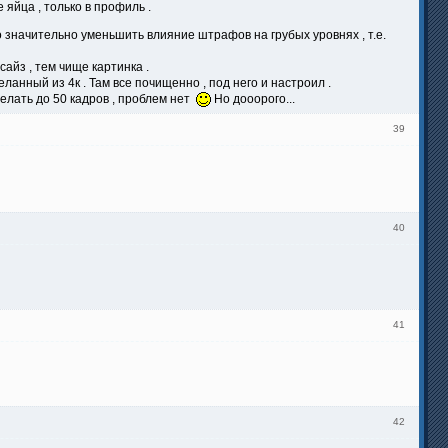
 яйца , только в профиль .
 значительно уменьшить влияние штрафов на грубых уровнях , т.е.
айз , тем чище картинка .
ланный из 4к . Там все почищенно , под него и настроил .
делать до 50 кадров , проблем нет
Но дооорого...
39
40
41
42