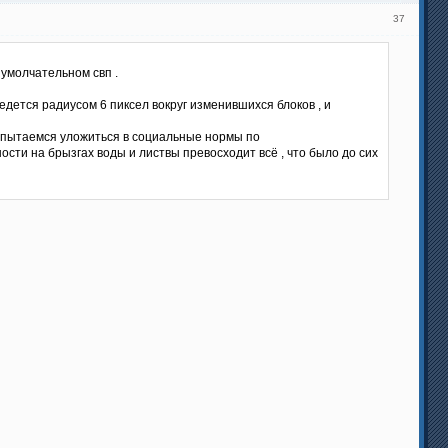
37
 умолчательном свп .
едется радиусом 6 пиксел вокруг изменившихся блоков , и
и пытаемся уложиться в социальные нормы по
сти на брызгах воды и листвы превосходит всё , что было до сих