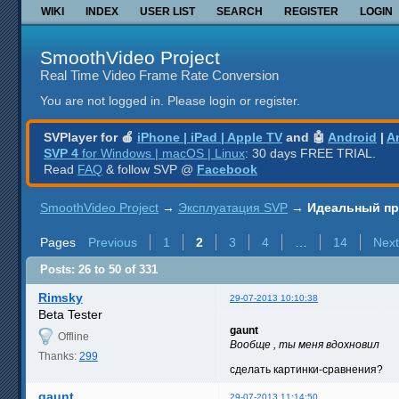
WIKI
INDEX
USER LIST
SEARCH
REGISTER
LOGIN
SmoothVideo Project
Real Time Video Frame Rate Conversion
You are not logged in.
Please login or register.
SVPlayer for 🍎
iPhone | iPad | Apple TV
and 🤖
Android
|
A
SVP 4
for Windows | macOS | Linux
: 30 days FREE TRIAL.
Read
FAQ
& follow SVP @
Facebook
SmoothVideo Project
→
Эксплуатация SVP
→
Идеальный пр
Pages
Previous
1
2
3
4
…
14
Next
Posts: 26 to 50 of 331
Rimsky
29-07-2013 10:10:38
Beta Tester
gaunt
Offline
Вообще , ты меня вдохновил
Thanks:
299
сделать картинки-сравнения?
gaunt
29-07-2013 11:14:50