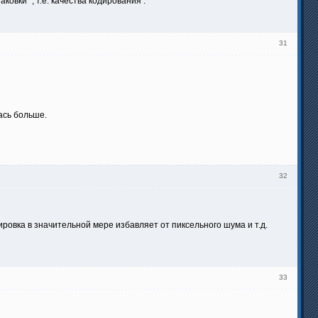
ковки" , т.е. качества кодирования .
31
лась больше.
32
ировка в значительной мере избавляет от пиксельного шума и т.д.
33