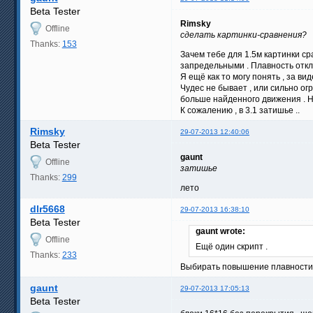
Beta Tester
Rimsky
Offline
сделать картинки-сравнения?
Thanks:
153
Зачем тебе для 1.5м картинки с
запредельными . Плавность откл
Я ещё как то могу понять , за ви
Чудес не бывает , или сильно ог
больше найденного движения . Но
К сожалению , в 3.1 затишье ..
Rimsky
29-07-2013 12:40:06
Beta Tester
gaunt
Offline
затишье
Thanks:
299
лето
dlr5668
29-07-2013 16:38:10
Beta Tester
gaunt wrote:
Offline
Ещё один скрипт .
Thanks:
233
Выбирать повышение плавности 
gaunt
29-07-2013 17:05:13
Beta Tester