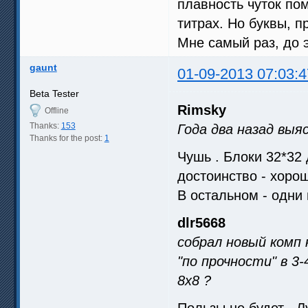
плавность чуток по
титрах. Но буквы, п
Мне самый раз, до 
gaunt
01-09-2013 07:03:4
Beta Tester
Rimsky
Offline
Thanks:
153
Года два назад выя
Thanks for the post:
1
Чушь . Блоки 32*32
достоинство - хоро
В остальном - одни 
dlr5668
собрал новый комп 
"по прочности" в 3
8х8 ?
Пользы не будет . Л