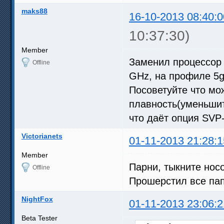
maks88
16-10-2013 08:40:0
10:37:30)
Member
Заменил процессор i
Offline
GHz, на профиле 5g
Посоветуйте что мо
плавность(уменьшит
что даёт опция SV
Victorianets
01-11-2013 21:28:1
Member
Парни, тыкните носо
Offline
Прошерстил все папк
NightFox
01-11-2013 23:06:2
Beta Tester