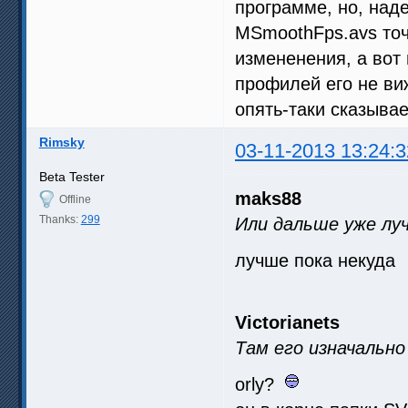
программе, но, над
MSmoothFps.avs точн
измененения, а вот 
профилей его не ви
опять-таки сказывае
Rimsky
03-11-2013 13:24:3
Beta Tester
maks88
Offline
Thanks:
299
Или дальше уже лу
лучше пока некуда
Victorianets
Там его изначально
orly?