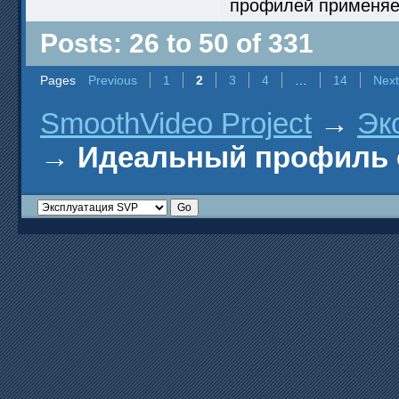
профилей применяет
Posts: 26 to 50 of 331
Pages
Previous
1
2
3
4
…
14
Next
SmoothVideo Project
→
Эк
→
Идеальный профиль 