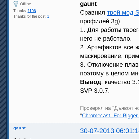
gaunt
Offline
Thanks:
1108
Сравнил
твой мод S
Thanks for the post:
1
профилей 3g).
1. Для работы твое
него не работало.
2. Артефактов все ж
маскирование, прим
3. Отключение плавн
поэтому в целом мн
Вывод
: качество 3
SVP 3.0.7.
Проверял на "Дъявол но
"
Chromecast- For Bigger
gaunt
30-07-2013 06:01:1