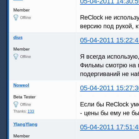
05-04-2011 14:30:5
Member
ReClock не использ
Offline
версию под рукой, к
dius
05-04-2011 15:22:4
Member
Я всегда использую
Offline
Фильмы смотрю на п
подергиваний не на
Noweol
05-04-2011 15:27:3
Beta Tester
Если бы ReClock ум
Offline
Thanks:
133
- цены бы ему не бы
YlangYlang
05-04-2011 17:51:4
Member