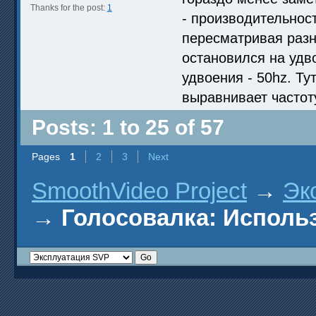
Thanks for the post:
1
- производительност
пересматривая разн
остановился на удв
удвоения - 50hz. Ту
выравнивает частоту
Posts: 1 to 25 of 57
Pages
1
2
3
Next
SmoothVideo Project
→
Эк
→
Голосовалка: Исполь