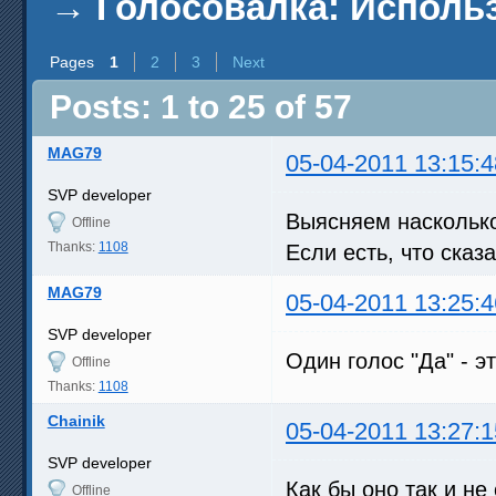
→
Голосовалка: Исполь
Pages
1
2
3
Next
Posts: 1 to 25 of 57
MAG79
05-04-2011 13:15:4
SVP developer
Выясняем наскольк
Offline
Thanks:
1108
Если есть, что сказ
MAG79
05-04-2011 13:25:4
SVP developer
Один голос "Да" - э
Offline
Thanks:
1108
Chainik
05-04-2011 13:27:1
SVP developer
Как бы оно так и н
Offline