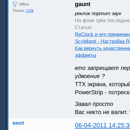
gaunt
Offline
Thanks:
1108
реклок портит звук
На фоне трех последних
Статьи:
ReClock и его примене
Scyldland - Настройка 
Как вернуть качествен
эффекты
кто запрещает пер
удвоение ?
ТТХ экрана, который
PowerStrip - потрес
Завал просто
Вас никто не валит.
gaunt
06-04-2011 14:25:3