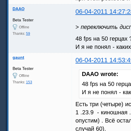
DAAO
06-04-2011 14:27:2
Beta Tester
>
переключить дисп
Offline
Thanks:
59
48 fps на 50 герцах 
И я не понял - каки
gaunt
06-04-2011 14:53:4
Beta Tester
DAAO wrote:
Offline
Thanks:
153
48 fps на 50 герц
И я не понял - ка
Есть три (четыре) и
1 .23.9 - киношная
опустим) . Всё оста
случай 60).