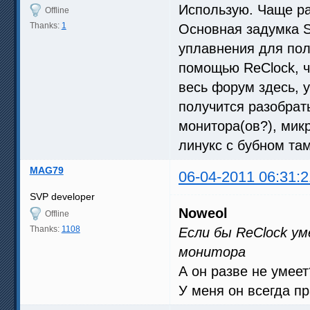
Использую. Чаще ра
Offline
Thanks:
1
Основная задумка S
уплавнения для пол
помощью ReClock, че
весь форум здесь, у
получится разобрат
монитора(ов?), мик
линукс с бубном там
MAG79
06-04-2011 06:31:2
SVP developer
Noweol
Offline
Thanks:
1108
Если бы ReClock у
монитора
А он разве не умеет
У меня он всегда п