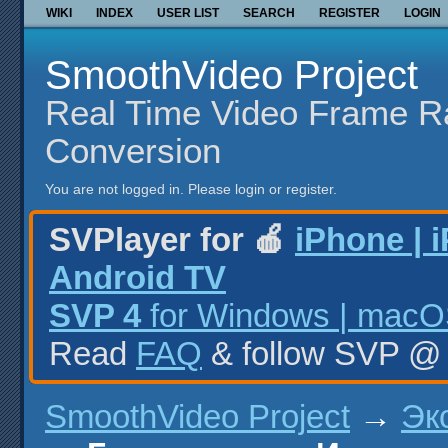
WIKI
INDEX
USER LIST
SEARCH
REGISTER
LOGIN
SmoothVideo Project
Real Time Video Frame R
Conversion
You are not logged in.
Please login or register.
SVPlayer for 🍎
iPhone | 
Android TV
SVP 4
for Windows | macOS
Read
FAQ
& follow SVP 
SmoothVideo Project
→
Эк