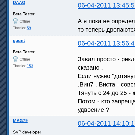
DAAO
06-04-2011 13:45:5
Beta Tester
А я пока не определ
Offline
Thanks:
59
то теперь дропаются
gaunt
06-04-2011 13:56:4
Beta Tester
Завал просто - рекл
Offline
Thanks:
153
сказано .
Если нужно "дотянут
.Вин7 , Виста - сов
Тянуть с 24 до 25 -
Потом - кто запрещ
удвоение ?
MAG79
06-04-2011 14:10:1
SVP developer