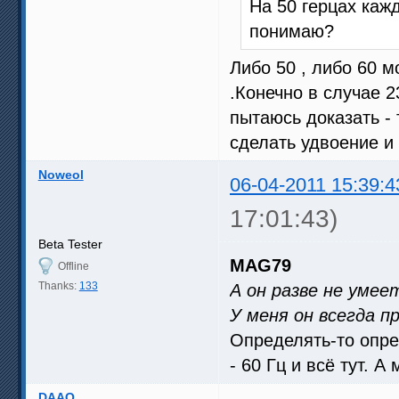
На 50 герцах каж
понимаю?
Либо 50 , либо 60 
.Конечно в случае 2
пытаюсь доказать - 
сделать удвоение и 
Noweol
06-04-2011 15:39:4
17:01:43)
Beta Tester
MAG79
Offline
Thanks:
133
А он разве не умее
У меня он всегда 
Определять-то опред
- 60 Гц и всё тут. А
DAAO