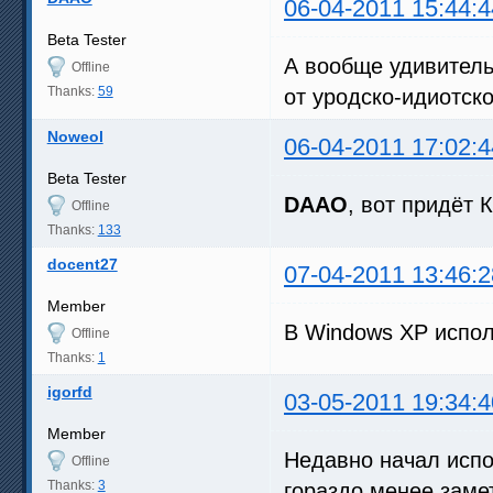
06-04-2011 15:44:4
Beta Tester
А вообще удивительн
Offline
Thanks:
59
от уродско-идиотско
Noweol
06-04-2011 17:02:4
Beta Tester
DAAO
, вот придёт 
Offline
Thanks:
133
docent27
07-04-2011 13:46:2
Member
В Windows XP исполь
Offline
Thanks:
1
igorfd
03-05-2011 19:34:4
Member
Недавно начал испо
Offline
Thanks:
3
гораздо менее замет