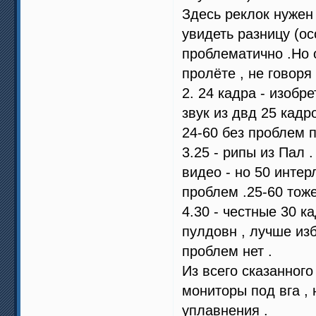
Здесь реклок нужен
увидеть разницу (ос
проблематично .Но 
пролёте , не говоря 
2. 24 кадра - изобр
звук из двд 25 кадр
24-60 без проблем 
3.25 - рипы из Пал 
видео - но 50 интер
проблем .25-60 тоже
4.30 - честные 30 к
пулдовн , лучше изб
проблем нет .
Из всего сказанног
мониторы под вга , 
уплавнения .