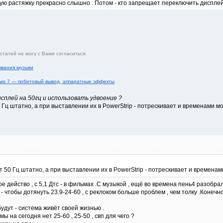
такую растяжку прекрасно слышно . Потом - кто запрещает переключить диспле
татей не могу с Вами согласиться.
ывания музыки
dows 7 — побитовый вывод, аппаратные эффекты
плей на 50гц и использовать удвоение ?
 Гц штатно, а при выставлении их в PowerStrip - потрескивает и временами м
т 50 Гц штатно, а при выставлении их в PowerStrip - потрескивает и временам
е действо , с 5,1 Дтс - в фильмах .С музыкой , ещё во времена пень4 разобра
чтобы дотянуть 23.9-24-60 , с реклоком больше проблем , чем толку .Конечно ,
удут - система живёт своей жизнью .
ы на сегодня нет 25-60 , 25-50 , свп для чего ?