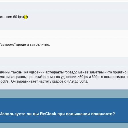
ет всем 60 fps
"семерке" вроде и так отлично.
чины таковы: на удвоении артефакты гораздо менее заметны - что приятно гл
сматривая разные ролики/фильмы на удвоении->50fps и 60fps я остановился н
lock'е. Он выравнивает частоту кадров с 47.9 до 50hz.
 Используете ли вы ReClock при повышении плавности?