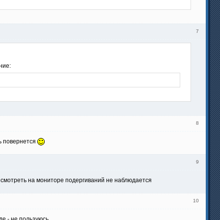
7
ние:
8
нь повернется
9
 смотреть на мониторе подергиваний не наблюдается
10
де - не пользуюсь