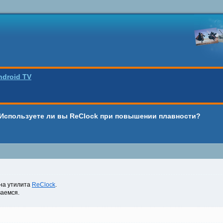
ndroid TV
 Используете ли вы ReClock при повышении плавности?
на утилита
ReClock
.
ваемся.