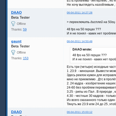
Есть проблема - интерлейс , но ни
Не хочу выглядеть назойливым ,
DAAO
06-04-2011 14:27:28
Beta Tester
>
переключить дисплей на 50гц
Offline
48 fps на 50 герцах ???
Thanks:
59
И я не понял - каких нет пробле
gaunt
06-04-2011 14:53:49
Beta Tester
DAAO wrote:
Offline
48 fps на 50 герцах ???
Thanks:
153
И я не понял - каких нет про
Есть три (четыре) исходные част
1 .23.9 - киношная .Вывести мож
Здесь реклок нужен для исправле
кино не приемлимо . Дтс в пролёт
2. 24 кадра - изобретение наших 
24-60 без проблем переваривает
3.25 - рипы из Пал . В природе ,
4.30 - честные 30 кадров - толь
Из всего сказанного только один
Тянуть же 23.9 или 24 до 25 ,чтоб
DAAO
06-04-2011 15:03:12