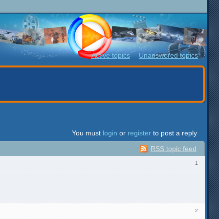
Active topics
Unanswered topics
You must
login
or
register
to post a reply
RSS topic feed
1
2