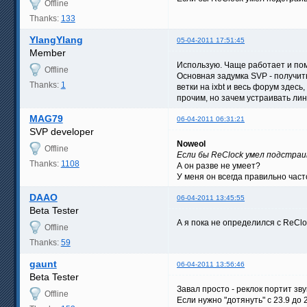
Offline
Thanks:
133
YlangYlang
05-04-2011 17:51:45
Member
Использую. Чаще работает и пом
Offline
Основная задумка SVP - получить
Thanks:
1
ветки на ixbt и весь форум здес
прочим, но зачем устраивать лин
MAG79
06-04-2011 06:31:21
SVP developer
Noweol
Offline
Если бы ReClock умел подстра
Thanks:
1108
А он разве не умеет?
У меня он всегда правильно час
DAAO
06-04-2011 13:45:55
Beta Tester
А я пока не определился с ReCloc
Offline
Thanks:
59
gaunt
06-04-2011 13:56:46
Beta Tester
Завал просто - реклок портит зву
Offline
Если нужно "дотянуть" с 23.9 до 