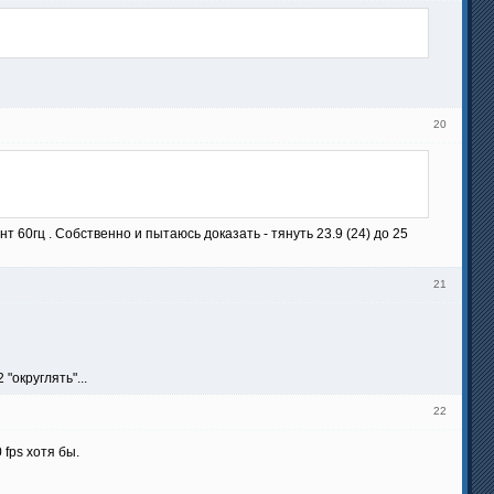
20
т 60гц . Собственно и пытаюсь доказать - тянуть 23.9 (24) до 25
21
"округлять"...
22
 fps хотя бы.