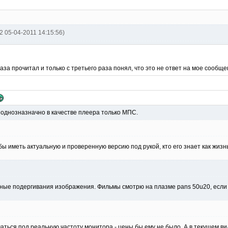
2 05-04-2011 14:15:56)
за прочитал и только с третьего раза понял, что это не ответ на мое сообще
однозназначно в качестве плеера только МПС.
бы иметь актуальную и проверенную версию под рукой, кто его знает как жиз
тные подергивания изображения. Фильмы смотрю на плазме pans 50u20, если
ваться под
реальную
частоту монитора - цены бы ему не было. А в текущем ви