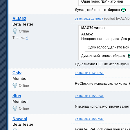
Один голос "Да" - это мой
Думал, мой голос отбирают
ALM52
(edited by ALM5
05-04-2011 13:59:37
Beta Tester
MAG79 wrote:
Offline
ALM52
Thanks:
4
Неоднозначная фраза. Два ра
Один голос "Да" - это мой
Думал, мой голос отбирают
Однозначно НЕТ не использую и 
Chiv
05-04-2011 14:30:59
Member
ReClock не использую, но хотел 
Offline
dius
05-04-2011 15:22:41
Member
Я всегда использую, иначе заме
Offline
Noweol
05-04-2011 15:27:30
Beta Tester
Если бы ReClock умел подстраи