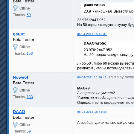
Beta Tester
gaunt wrote:
Offline
23.9 - киношная .Вывести м
Thanks:
59
23.976*2=47.952
На 50 герцах каждую секунду бу
gaunt
06-04-2011 15:10:37
Beta Tester
DAAO wrote:
Offline
23.976*2=47.952
Thanks:
153
На 50 герцах каждую секунду
Либо 50 , либо 60 можно вывести
реклоком , чтобы потом сделать 
Noweol
(edited by Nowe
06-04-2011 15:39:43
Beta Tester
MAG79
Offline
А он разве не умеет?
Thanks:
133
У меня он всегда правильно ча
Определять-то определяет, но её т
DAAO
06-04-2011 15:44:44
Beta Tester
А вообще удивительно как до сих 
Offline
Thanks:
59