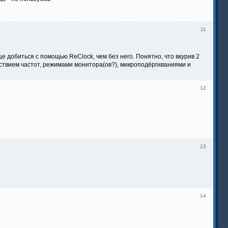
11
е добиться с помощью ReClock, чем без него. Понятно, что вкурив 2
ветствием частот, режимами монитора(ов?), микроподёргиваниями и
12
13
14