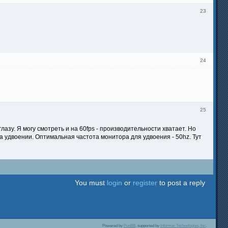
23
24
25
азу. Я могу смотреть и на 60fps - производительности хватает. Но
а удвоении. Оптимальная частота монитора для удвоения - 50hz. Тут
You must
login
or
register
to post a reply
Powered by
PunBB
, supported by
Informer Technologies, Inc
.