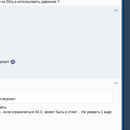
й на 50гц и использовать удвоение ?
15
оргает.
16
и моргает
лись.
 если ограничиться АС3 , может быть и стоит ....Не увидеть 1 кадр-