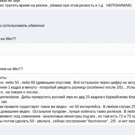
как не звук .
 но тратить время на реклок , убивая при этом резкость и т.д. НЕПОНИМАЮ.
 и использовать удвоение
м на Win7?
блем на Win7?
оты :
но либо 50 , либо 60 (дивиацию опустим) . Всё остальное через цифру не акту
ния 1 кадра в минуту - попробуй увидеть разницу (особенно после 2/5)....Усл
е , не говоря о лослес .
релизёров . Дабы прикрутить русский звук из двд 25 кадров к буржуйскому блу
 свп.
 как правило существует такое же видео - но 50 интерлейса . В любом случае 25
ко домашнее видео . Остальное пулдовн , лучше избегать таких релизов . В люб
 момент под сомнением - аналоговые мониторы под вга , но там есть 72 и 75 
ы потом сделать 50 - увольте , сейчас построение "бесплатно" , 2/5 - и нет пр