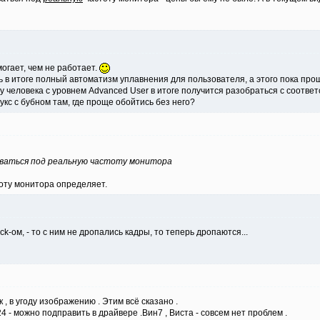
огает, чем не работает.
 в итоге полный автоматизм уплавнения для пользователя, а этого пока прощ
ь, у человека с уровнем Advanced User в итоге получится разобраться с соот
укс с бубном там, где проще обойтись без него?
иваться под реальную частоту монитора
тоту монитора определяет.
k-ом, - то с ним не дропались кадры, то теперь дропаются...
к , в угоду изображению . Этим всё сказано .
24 - можно подправить в драйвере .Вин7 , Виста - совсем нет проблем .