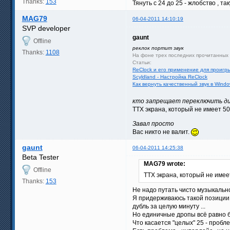
Thanks:
153
Тянуть с 24 до 25 - жлобство , 
MAG79
06-04-2011 14:10:19
SVP developer
gaunt
Offline
реклок портит звук
Thanks:
1108
На фоне трех последних прочитанных с
Статьи:
ReClock и его применение для проигр
Scyldland - Настройка ReClock
Как вернуть качественный звук в Win
кто запрещает переключить дис
ТТХ экрана, который не имеет 50
Завал просто
Вас никто не валит.
gaunt
06-04-2011 14:25:38
Beta Tester
MAG79 wrote:
Offline
ТТХ экрана, который не имее
Thanks:
153
Не надо путать чисто музыкально
Я придерживаюсь такой позиции - 
дубль за целую минуту ...
Но единичные дропы всё равно б
Что касается "целых" 25 - проблем