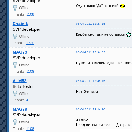
SVP developer
Один голос "Да" - это мой.
Offline
Thanks:
1108
Chainik
05-04-2011 13:27:15
SVP developer
Как бы оно так и не осталось
Offline
Thanks:
1730
MAG79
05-04-2011 13:34:03
SVP developer
Ну вот и выясним, один ли я так
Offline
Thanks:
1108
ALM52
05-04-2011 13:35:15
Beta Tester
Нет. Это мой.
Offline
Thanks:
4
MAG79
05-04-2011 13:44:30
SVP developer
ALM52
Offline
Неоднозначная фраза. Два раза п
Thanks:
1108