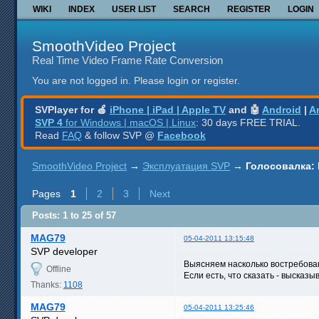
WIKI
INDEX
USER LIST
SEARCH
REGISTER
LOGIN
SmoothVideo Project
Real Time Video Frame Rate Conversion
You are not logged in.
Please login or register.
SVPlayer for 🍎
iPhone | iPad | Apple TV
and 🤖
Android
|
A
SVP 4
for Windows | macOS | Linux
: 30 days FREE TRIAL.
Read
FAQ
& follow SVP @
Facebook
SmoothVideo Project
→
Эксплуатация SVP
→
Голосовалка:
Pages
1
2
3
Next
Posts: 1 to 25 of 57
MAG79
05-04-2011 13:15:48
SVP developer
Выясняем насколько востребова
Offline
Если есть, что сказать - высказы
Thanks:
1108
MAG79
05-04-2011 13:25:46