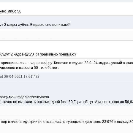
ожно либо 50
дут 2 кадра-дубля. Я правильно понимаю?
 будут 2 кадра-дубля. Я правильно понимаю?
 принципиально - через цифру .Конечно в случае 23.9 -24 кадра лучший вариан
удвоение и вывести 50 - жлобство .
ol 06-04-2011 17:01:43)
стоту монитора определяет.
очно не выставить, как выходной fps - 60 Гц и всё тут. А мне-то надо до 59,92 
пор в кино-индустрии не отказались от уродско-идиотского 23.976 в пользу 30