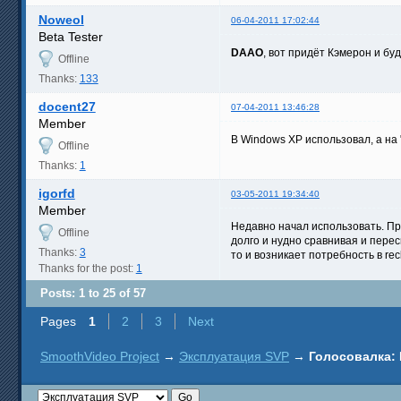
Noweol
06-04-2011 17:02:44
Beta Tester
DAAO
, вот придёт Кэмерон и буд
Offline
Thanks:
133
docent27
07-04-2011 13:46:28
Member
В Windows XP использовал, а на 
Offline
Thanks:
1
igorfd
03-05-2011 19:34:40
Member
Недавно начал использовать. При
Offline
долго и нудно сравнивая и пере
Thanks:
3
то и возникает потребность в rec
Thanks for the post:
1
Posts: 1 to 25 of 57
Pages
1
2
3
Next
SmoothVideo Project
→
Эксплуатация SVP
→
Голосовалка: