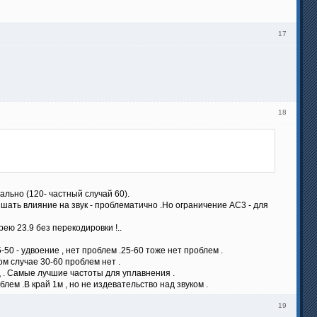
17
18
ально (120- частный случай 60).
ышать влияние на звук - проблематично .Но ограничение АС3 - для
рею 23.9 без перекодировки !..
-50 - удвоение , нет проблем .25-60 тоже нет проблем .
ом случае 30-60 проблем нет .
гц . Самые лучшие частоты для уплавнения .
облем .В край 1м , но не издевательство над звуком .
19