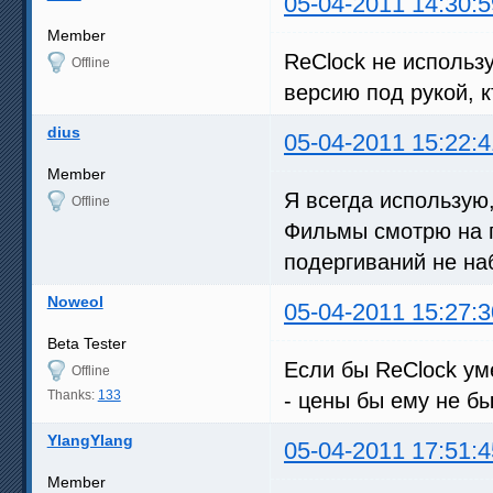
05-04-2011 14:30:5
Member
ReClock не использ
Offline
версию под рукой, к
dius
05-04-2011 15:22:4
Member
Я всегда использую
Offline
Фильмы смотрю на п
подергиваний не на
Noweol
05-04-2011 15:27:3
Beta Tester
Если бы ReClock ум
Offline
Thanks:
133
- цены бы ему не бы
YlangYlang
05-04-2011 17:51:4
Member