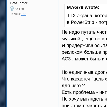
Beta Tester
MAG79 wrote:
Offline
Thanks:
153
ТТХ экрана, кото
в PowerStrip - по
Не надо путать чист
музыкой , ещё во в
Я придерживаюсь так
реклоком больше про
АС3 , может быть и 
...
Но единичные дропы
Что касается "целых
для чего ?
Есть проблема - инте
Не хочу выглядеть н
при этом резкость