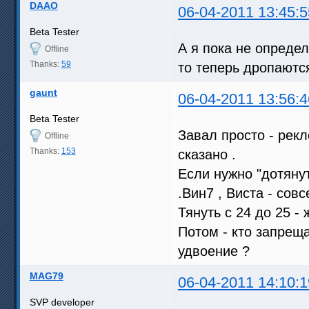
DAAO
06-04-2011 13:45:5
Beta Tester
А я пока не определ
Offline
Thanks:
59
то теперь дропаются
gaunt
06-04-2011 13:56:4
Beta Tester
Завал просто - рекл
Offline
Thanks:
153
сказано .
Если нужно "дотянут
.Вин7 , Виста - сов
Тянуть с 24 до 25 -
Потом - кто запрещ
удвоение ?
MAG79
06-04-2011 14:10:1
SVP developer