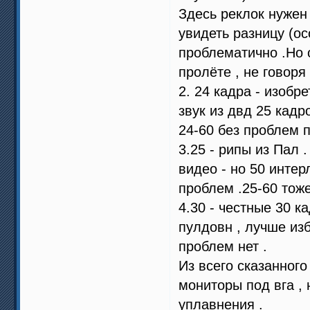
Здесь реклок нужен
увидеть разницу (ос
проблематично .Но 
пролёте , не говоря 
2. 24 кадра - изобр
звук из двд 25 кадр
24-60 без проблем 
3.25 - рипы из Пал 
видео - но 50 интер
проблем .25-60 тоже
4.30 - честные 30 к
пулдовн , лучше изб
проблем нет .
Из всего сказанног
мониторы под вга , 
уплавнения .