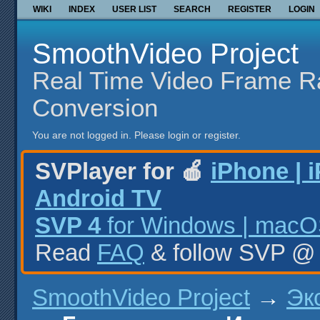
WIKI
INDEX
USER LIST
SEARCH
REGISTER
LOGIN
SmoothVideo Project
Real Time Video Frame R
Conversion
You are not logged in.
Please login or register.
SVPlayer for 🍎
iPhone | 
Android TV
SVP 4
for Windows | macOS
Read
FAQ
& follow SVP 
SmoothVideo Project
→
Эк