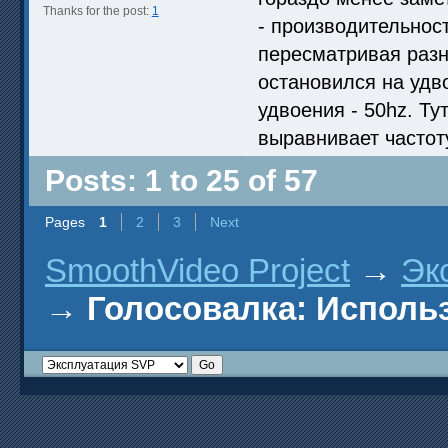
Thanks for the post:
1
- производительност
пересматривая разн
остановился на удв
удвоения - 50hz. Ту
выравнивает частоту
Posts: 1 to 25 of 57
Pages
1
2
3
Next
SmoothVideo Project
→
Эк
→
Голосовалка: Исполь