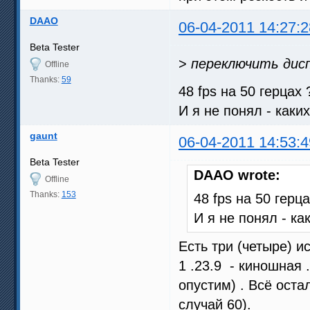
DAAO
06-04-2011 14:27:2
Beta Tester
>
переключить дисп
Offline
Thanks:
59
48 fps на 50 герцах 
И я не понял - каки
gaunt
06-04-2011 14:53:4
Beta Tester
DAAO wrote:
Offline
Thanks:
153
48 fps на 50 герц
И я не понял - ка
Есть три (четыре) и
1 .23.9 - киношная
опустим) . Всё оста
случай 60).