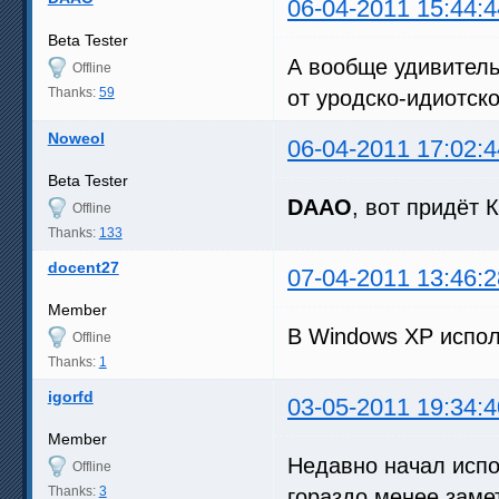
06-04-2011 15:44:4
Beta Tester
А вообще удивительн
Offline
Thanks:
59
от уродско-идиотско
Noweol
06-04-2011 17:02:4
Beta Tester
DAAO
, вот придёт 
Offline
Thanks:
133
docent27
07-04-2011 13:46:2
Member
В Windows XP исполь
Offline
Thanks:
1
igorfd
03-05-2011 19:34:4
Member
Недавно начал испо
Offline
Thanks:
3
гораздо менее замет