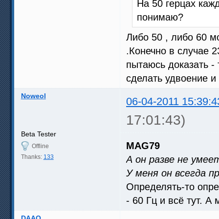
На 50 герцах каж
понимаю?
Либо 50 , либо 60 
.Конечно в случае 2
пытаюсь доказать - 
сделать удвоение и 
Noweol
06-04-2011 15:39:4
17:01:43)
Beta Tester
MAG79
Offline
Thanks:
133
А он разве не умее
У меня он всегда 
Определять-то опред
- 60 Гц и всё тут. А
DAAO