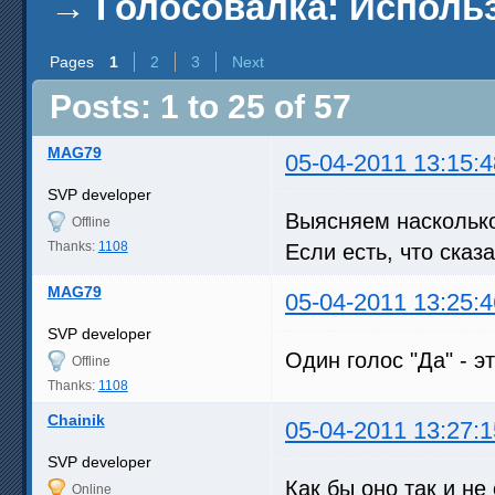
→
Голосовалка: Исполь
Pages
1
2
3
Next
Posts: 1 to 25 of 57
MAG79
05-04-2011 13:15:4
SVP developer
Выясняем наскольк
Offline
Thanks:
1108
Если есть, что сказ
MAG79
05-04-2011 13:25:4
SVP developer
Один голос "Да" - э
Offline
Thanks:
1108
Chainik
05-04-2011 13:27:1
SVP developer
Как бы оно так и н
Online