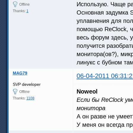
Использую. Чаще ра
Offline
Thanks:
1
Основная задумка S
уплавнения для пол
помощью ReClock, че
весь форум здесь, у
получится разобрат
монитора(ов?), мик
линукс с бубном там
MAG79
06-04-2011 06:31:2
SVP developer
Noweol
Offline
Thanks:
1108
Если бы ReClock у
монитора
А он разве не умеет
У меня он всегда п