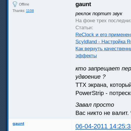
gaunt
Offline
Thanks:
1108
реклок портит звук
На фоне трех последних
Статьи:
ReClock и его примене
Scyldland - Настройка 
Как вернуть качествен
эффекты
кто запрещает пер
удвоение ?
ТТХ экрана, который
PowerStrip - потрес
Завал просто
Вас никто не валит.
gaunt
06-04-2011 14:25:3