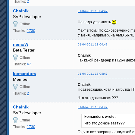
Thanks:
2
Chainik
01-04-2011 13:04:47
SVP developer
Не надо усложнять
Offline
Факт в том, что одновременно ma
Thanks:
1730
У меня, например, на AMD 5670, 
nemoW
01-04-2011 13:04:47
Beta Tester
Chainik
Offline
Так какой рендерер и H.264 дек
Thanks:
47
komandors
01-04-2011 13:04:47
Member
Chainik
Offline
Подтверждаю, хотя и загрузка Г
Thanks:
2
Что это доказывает???
Chainik
01-04-2011 13:04:47
SVP developer
komandors wrote:
Offline
Что это доказывает???
Thanks:
1730
То, что все операции с видяхой с