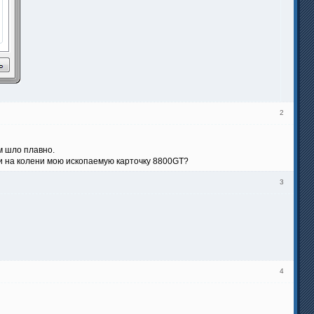
2
м шло плавно.
ли на колени мою ископаемую карточку 8800GT?
3
4