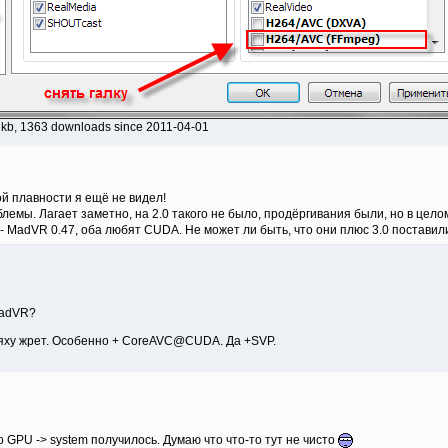
 kb, 1363 downloads since 2011-04-01
ой плавности я ещё не видел!
блемы. Лагает заметно, на 2.0 такого не было, продёргивания были, но в цело
 - MadVR 0.47, оба любят CUDA. Не может ли быть, что они плюс 3.0 постави
madVR?
дяху жрет. Особенно + CoreAVC@CUDA. Да +SVP.
 GPU -> system получилось. Думаю что что-то тут не чисто