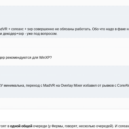
dVR + coreavc + svp совершенно не обязаны работать. Обо что надо в факе на
и декодер+svp - уже под вопросом.
одер рекомендуются для WinXP?
ПУ минимальна, переход с MadVR на Overlay Mixer избавил от рывков с Cor
тоят в
одной общей
очереди (у Фермы, говорят, несколько очередей). И corea