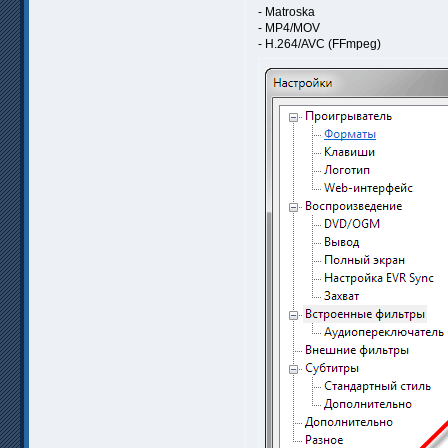
- Matroska
- MP4/MOV
- H.264/AVC (FFmpeg)