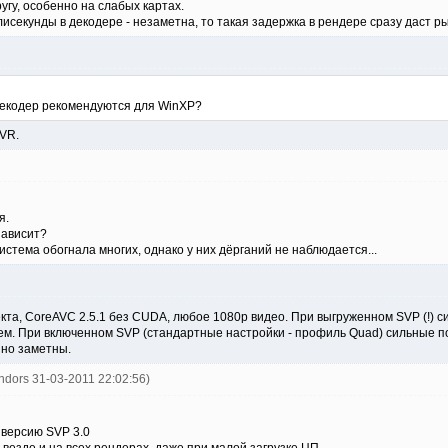
угу, особенно на слабых картах.
секунды в декодере - незаметна, то такая задержка в рендере сразу даст ры
 декодер рекомендуются для WinXP?
VR.
я.
зависит?
истема обогнала многих, однако у них дёрганий не наблюдается...
лекта, CoreAVC 2.5.1 без CUDA, любое 1080p видео. При выгруженном SVP (!)
ем. При включенном SVP (стандартные настройки - профиль Quad) сильные п
 но заметны.
ndors 31-03-2011 22:02:56)
 версию SVP 3.0
езде и на всех рендерах, даже при малой загрузке ЦП.