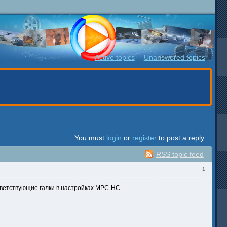
Active topics
Unanswered topics
You must
login
or
register
to post a reply
RSS topic feed
1
ветствующие галки в настройках MPC-HC.