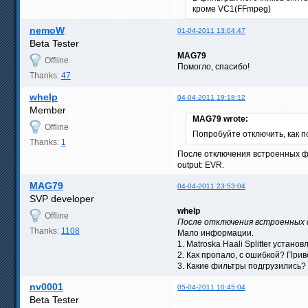
кроме VC1(FFmpeg)
nemoW
01-04-2011 13:04:47
Beta Tester
MAG79
Offline
Помогло, спасибо!
Thanks:
47
whelp
04-04-2011 19:18:12
Member
MAG79 wrote:
Offline
Попробуйте отключить, как по
Thanks:
1
После отключения встроенных фи
output: EVR.
MAG79
04-04-2011 23:53:04
SVP developer
whelp
Offline
После отключения встроенных 
Thanks:
1108
Мало информации.
1. Matroska Haali Splitter установ
2. Как пропало, с ошибкой? Прив
3. Какие фильтры подгрузились? 
nv0001
05-04-2011 10:45:04
Beta Tester