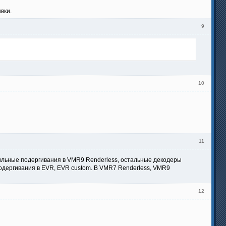
вки.
9
10
11
 сильные подергивания в VMR9 Renderless, остальные декодеры
одергивания в EVR, EVR custom. В VMR7 Renderless, VMR9
12