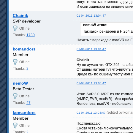
могут толкаться и мешать друг др
И если задержка на лишние милли
Chainik
01-04-2011 13:04:47
SVP developer
nemoW wrote:
Offline
Так какой рендерер и H.264
Thanks:
1730
Начать с перехода с madVR на E
komandors
01-04-2011 13:04:47
Member
Chainik
Offline
Ну не думаю что GTX 295 - слаба
Thanks:
2
От шины матери тут что-нибуть 
Вроде как по общему тесту моя с
nemoW
01-04-2011 13:04:47
Beta Tester
Итак. SVP 3.0, MPC из его комп
Offline
(VMR7, EVR, madVR) - без пробл
Thanks:
47
Renderless, madVR - небольшие,
komandors
(edited by koma
01-04-2011 13:04:47
Member
Подтверждаю!
Offline
Снова установил окончательную
Thanks:
2
Стабильные рывки наблюдаются в