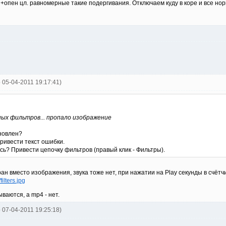
е +опен цл. равномерные такие подергивания. Отключаем куду в коре и все нор
p 05-04-2011 19:17:41)
ых фильтров... пропало изображение
ановлен?
Привести текст ошибки.
сь? Привести цепочку фильтров (правый клик - Фильтры).
ран вместо изображения, звука тоже нет, при нажатии на Play секунды в счётчи
ilters.jpg
ваются, а mp4 - нет.
p 07-04-2011 19:25:18)