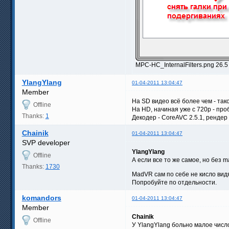
MPC-HC_InternalFilters.png 26.5
YlangYlang
01-04-2011 13:04:47
Member
На SD видео всё более чем - так
Offline
На HD, начиная уже с 720р - про
Thanks:
1
Декодер - CoreAVC 2.5.1, рендер
Chainik
01-04-2011 13:04:47
SVP developer
YlangYlang
Offline
А если все то же самое, но без 
Thanks:
1730
MadVR сам по себе не кисло ви
Попробуйте по отдельности.
komandors
01-04-2011 13:04:47
Member
Chainik
Offline
У YlangYlang больно малое число