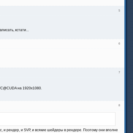
5
писать, кстати...
6
7
eAVC@CUDA на 1920х1080.
8
vc, и рендер, и SVP, и всякие шейдеры в рендере. Поэтому они вполне