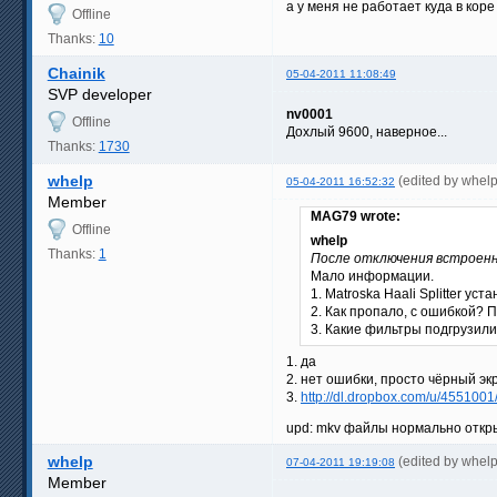
а у меня не работает куда в кор
Offline
Thanks:
10
Chainik
05-04-2011 11:08:49
SVP developer
nv0001
Offline
Дохлый 9600, наверное...
Thanks:
1730
whelp
(edited by whel
05-04-2011 16:52:32
Member
MAG79 wrote:
Offline
whelp
Thanks:
1
После отключения встроенн
Мало информации.
1. Matroska Haali Splitter уст
2. Как пропало, с ошибкой? 
3. Какие фильтры подгрузили
1. да
2. нет ошибки, просто чёрный эк
3.
http://dl.dropbox.com/u/4551001/f
upd: mkv файлы нормально откры
whelp
(edited by whel
07-04-2011 19:19:08
Member