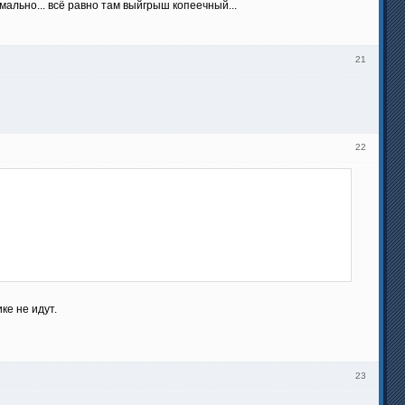
мально... всё равно там выйгрыш копеечный...
21
22
ке не идут.
23