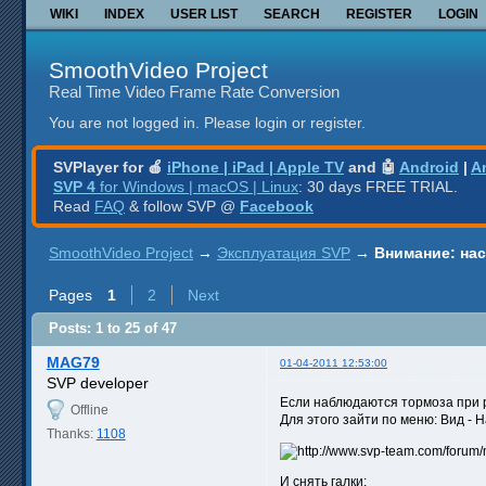
WIKI
INDEX
USER LIST
SEARCH
REGISTER
LOGIN
SmoothVideo Project
Real Time Video Frame Rate Conversion
You are not logged in.
Please login or register.
SVPlayer for 🍎
iPhone | iPad | Apple TV
and 🤖
Android
|
A
SVP 4
for Windows | macOS | Linux
: 30 days FREE TRIAL.
Read
FAQ
& follow SVP @
Facebook
SmoothVideo Project
→
Эксплуатация SVP
→
Внимание: на
Pages
1
2
Next
Posts: 1 to 25 of 47
MAG79
01-04-2011 12:53:00
SVP developer
Если наблюдаются тормоза при р
Offline
Для этого зайти по меню: Вид - 
Thanks:
1108
И снять галки: