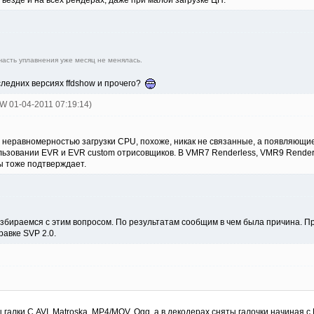
часть уплавнения уже месяц не менялась.
ледних версиях ffdshow и прочего?
oW 01-04-2011 07:19:14)
неравномерностью загрузки CPU, похоже, никак не связанные, а появляющиес
ьзовании EVR и EVR custom отрисовщиков. В VMR7 Renderless, VMR9 Renderl
 тоже подтверждает.
азбираемся с этим вопросом. По результатам сообщим в чем была причина. П
равке SVP 2.0.
 галки С AVI, Matroska, MP4/MOV, Ogg, а в декодерах сняты галочки начиная 