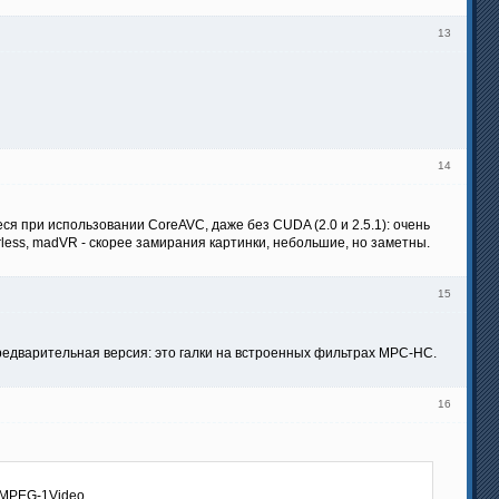
13
14
я при использовании CoreAVC, даже без CUDA (2.0 и 2.5.1): очень
ess, madVR - скорее замирания картинки, небольшие, но заметны.
15
редварительная версия: это галки на встроенных фильтрах MPC-HC.
16
с MPEG-1Video,