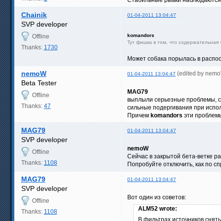
Chainik
01-04-2011 13:04:47
SVP developer
komandors
Offline
Тут фишка в том, что содержательная 
Thanks:
1730
Может собака порылась в распос
nemoW
(edited by nem
01-04-2011 13:04:47
Beta Tester
MAG79
Offline
выплыли серьезные проблемы, с 
Thanks:
47
сильные подергивания при испол
Причем
komandors
эти проблемы
MAG79
01-04-2011 13:04:47
SVP developer
nemoW
Offline
Сейчас в закрытой бета-ветке р
Thanks:
1108
Попробуйте отключить, как по сп
MAG79
01-04-2011 13:04:47
SVP developer
Вот один из советов:
Offline
ALM52 wrote:
Thanks:
1108
В фильтрах источников сняты