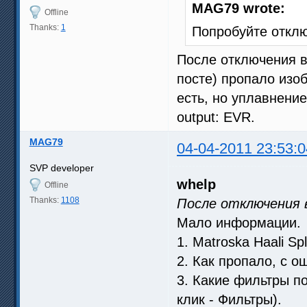
MAG79 wrote:
Offline
Thanks:
1
Попробуйте отклю
После отключения в
посте) пропало изо
есть, но уплавнение
output: EVR.
MAG79
04-04-2011 23:53:0
SVP developer
whelp
Offline
Thanks:
1108
После отключения 
Мало информации.
1. Matroska Haali Sp
2. Как пропало, с о
3. Какие фильтры п
клик - Фильтры).