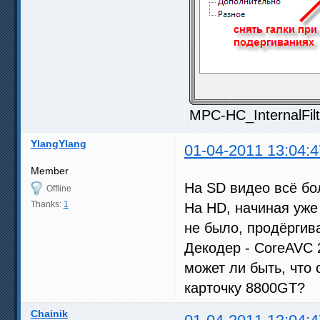
MPC-HC_InternalFilt
YlangYlang
01-04-2011 13:04:4
Member
На SD видео всё бо
Offline
Thanks:
1
На HD, начиная уже 
не было, продёргив
Декодер - CoreAVC 
может ли быть, что
карточку 8800GT?
Chainik