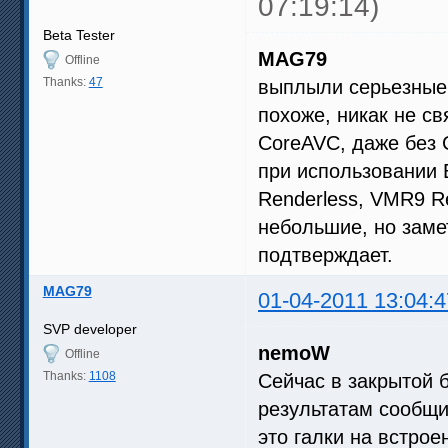
07:19:14)
Beta Tester
MAG79
Offline
Thanks:
47
выплыли серьезные 
похоже, никак не с
CoreAVC, даже без C
при использовании
Renderless, VMR9 R
небольшие, но зам
подтверждает.
MAG79
01-04-2011 13:04:4
SVP developer
nemoW
Offline
Thanks:
1108
Сейчас в закрытой 
результатам сообщи
это галки на встро