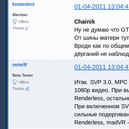
komandors
01-04-2011 13:04:4
Member
Chainik
Offline
Thanks:
2
Ну не думаю что GT
От шины матери тут
Вроде как по общем
дёрганий не наблюда
nemoW
01-04-2011 13:04:4
Beta Tester
Итак. SVP 3.0, MPC
Offline
Thanks:
47
1080p видео. При в
Renderless, осталь
При включенном SVP
сильные подергиван
Renderless, madVR 