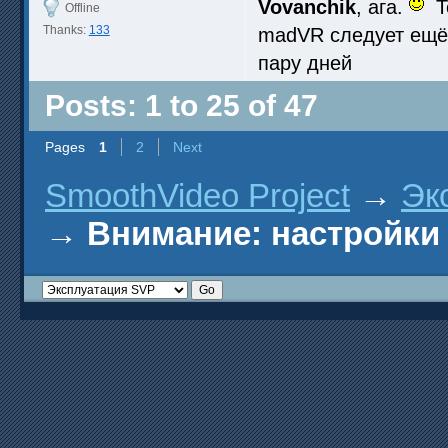
Vovanchik
, ага.
То
Offline
Thanks:
133
madVR следует ещё
пару дней
Posts: 1 to 25 of 47
Pages
1
2
Next
SmoothVideo Project
→
Эк
→
Внимание: настройки