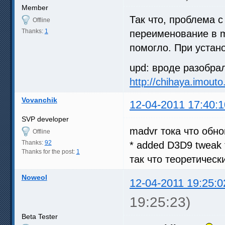
Member
Так что, проблема 
Offline
Thanks:
1
переименование в mk
помогло. При устан
upd: вроде разобра
http://chihaya.imou
Vovanchik
12-04-2011 17:40:1
SVP developer
madvr тока что обно
Offline
Thanks:
92
* added D3D9 tweak t
Thanks for the post:
1
так что теоретичес
Noweol
12-04-2011 19:25:0
19:25:23)
Beta Tester