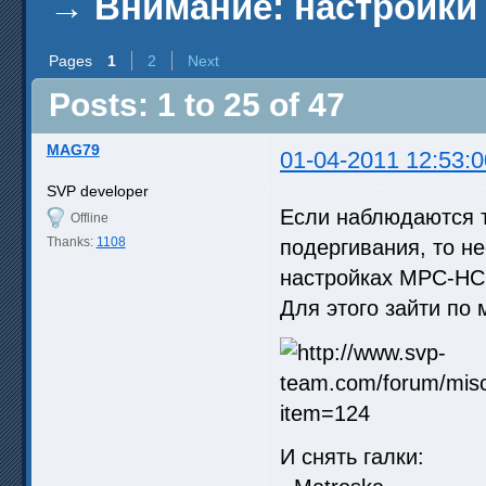
→
Внимание: настройки
Pages
1
2
Next
Posts: 1 to 25 of 47
MAG79
01-04-2011 12:53:0
SVP developer
Если наблюдаются т
Offline
Thanks:
1108
подергивания, то н
настройках MPC-HC
Для этого зайти по 
И снять галки: