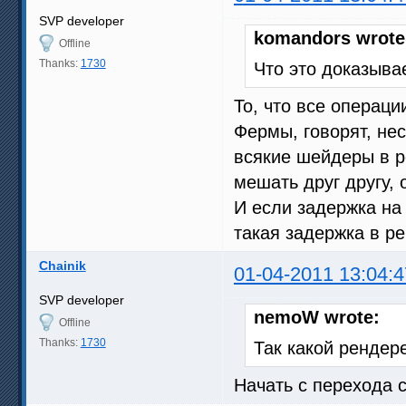
SVP developer
komandors wrote
Offline
Thanks:
1730
Что это доказыва
То, что все операци
Фермы, говорят, нес
всякие шейдеры в р
мешать друг другу, 
И если задержка на
такая задержка в ре
Chainik
01-04-2011 13:04:4
SVP developer
nemoW wrote:
Offline
Thanks:
1730
Так какой рендер
Начать с перехода 