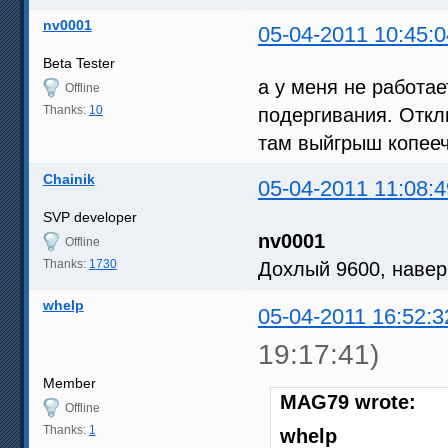
nv0001
05-04-2011 10:45:0
Beta Tester
а у меня не работае
Offline
Thanks:
10
подергивания. Отклю
там выйгрыш копееч
Chainik
05-04-2011 11:08:4
SVP developer
nv0001
Offline
Thanks:
1730
Дохлый 9600, наверн
whelp
05-04-2011 16:52:3
19:17:41)
Member
MAG79 wrote:
Offline
Thanks:
1
whelp