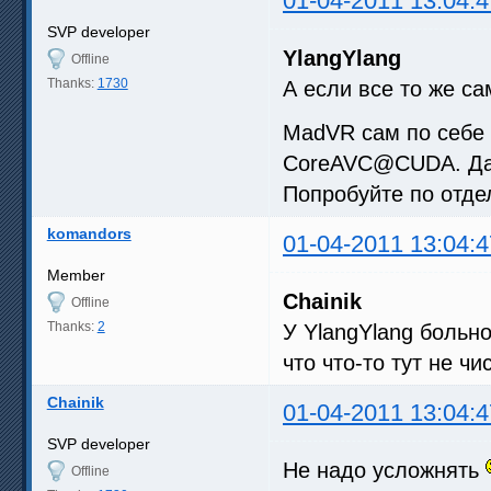
01-04-2011 13:04:4
SVP developer
YlangYlang
Offline
Thanks:
1730
А если все то же с
MadVR сам по себе 
CoreAVC@CUDA. Да
Попробуйте по отде
komandors
01-04-2011 13:04:4
Member
Chainik
Offline
Thanks:
2
У YlangYlang больн
что что-то тут не чи
Chainik
01-04-2011 13:04:4
SVP developer
Не надо усложнять
Offline