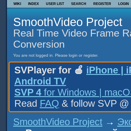
WIKI
INDEX
USER LIST
SEARCH
REGISTER
LOGIN
SmoothVideo Project
Real Time Video Frame R
Conversion
You are not logged in.
Please login or register.
SVPlayer for 🍎
iPhone | 
Android TV
SVP 4
for Windows | macOS
Read
FAQ
& follow SVP 
SmoothVideo Project
→
Эк