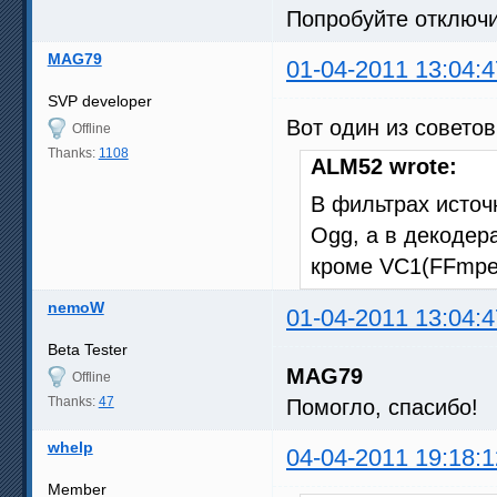
Попробуйте отключит
MAG79
01-04-2011 13:04:4
SVP developer
Вот один из советов
Offline
Thanks:
1108
ALM52 wrote:
В фильтрах источ
Ogg, а в декодер
кроме VC1(FFmpe
nemoW
01-04-2011 13:04:4
Beta Tester
MAG79
Offline
Thanks:
47
Помогло, спасибо!
whelp
04-04-2011 19:18:1
Member