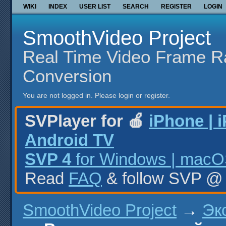
WIKI
INDEX
USER LIST
SEARCH
REGISTER
LOGIN
SmoothVideo Project
Real Time Video Frame R
Conversion
You are not logged in.
Please login or register.
SVPlayer for 🍎
iPhone | 
Android TV
SVP 4
for Windows | macOS
Read
FAQ
& follow SVP 
SmoothVideo Project
→
Эк