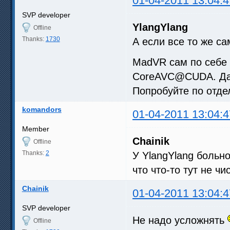
01-04-2011 13:04:4
SVP developer
YlangYlang
Offline
Thanks:
1730
А если все то же с
MadVR сам по себе 
CoreAVC@CUDA. Да
Попробуйте по отде
komandors
01-04-2011 13:04:4
Member
Chainik
Offline
Thanks:
2
У YlangYlang больн
что что-то тут не чи
Chainik
01-04-2011 13:04:4
SVP developer
Не надо усложнять
Offline