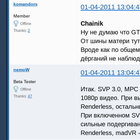
komandors
01-04-2011 13:04:4
Member
Chainik
Offline
Thanks:
2
Ну не думаю что GT
От шины матери тут
Вроде как по общем
дёрганий не наблюда
nemoW
01-04-2011 13:04:4
Beta Tester
Итак. SVP 3.0, MPC
Offline
Thanks:
47
1080p видео. При в
Renderless, осталь
При включенном SVP
сильные подергиван
Renderless, madVR 