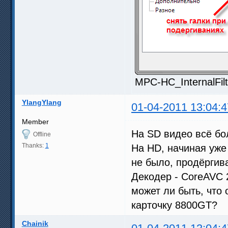
MPC-HC_InternalFilt
YlangYlang
01-04-2011 13:04:4
Member
На SD видео всё бо
Offline
Thanks:
1
На HD, начиная уже 
не было, продёргив
Декодер - CoreAVC 
может ли быть, что
карточку 8800GT?
Chainik