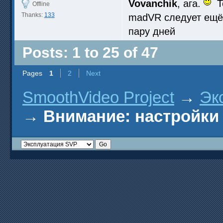
Vovanchik
, ага.
То
Offline
Thanks:
133
madVR следует ещё
пару дней
Posts: 1 to 25 of 47
Pages
1
2
Next
SmoothVideo Project
→
Эк
→
Внимание: настройки