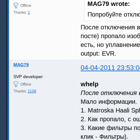
MAG79 wrote:
Offline
Thanks:
1
Попробуйте отклю
После отключения в
посте) пропало изо
есть, но уплавнение
output: EVR.
MAG79
04-04-2011 23:53:0
SVP developer
whelp
Offline
Thanks:
1108
После отключения 
Мало информации.
1. Matroska Haali Sp
2. Как пропало, с о
3. Какие фильтры п
клик - Фильтры).