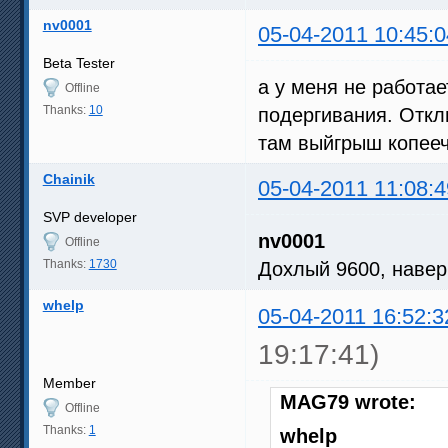
nv0001
05-04-2011 10:45:0
Beta Tester
а у меня не работае
Offline
Thanks:
10
подергивания. Отклю
там выйгрыш копееч
Chainik
05-04-2011 11:08:4
SVP developer
nv0001
Offline
Thanks:
1730
Дохлый 9600, наверн
whelp
05-04-2011 16:52:3
19:17:41)
Member
MAG79 wrote:
Offline
Thanks:
1
whelp