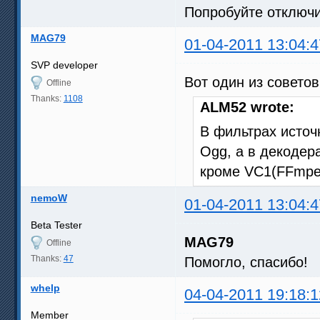
Попробуйте отключит
MAG79
01-04-2011 13:04:4
SVP developer
Вот один из советов
Offline
Thanks:
1108
ALM52 wrote:
В фильтрах источ
Ogg, а в декодер
кроме VC1(FFmpe
nemoW
01-04-2011 13:04:4
Beta Tester
MAG79
Offline
Thanks:
47
Помогло, спасибо!
whelp
04-04-2011 19:18:1
Member