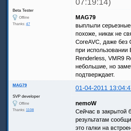
07:19:14)
Beta Tester
MAG79
Offline
Thanks:
47
выплыли серьезные 
похоже, никак не с
CoreAVC, даже без C
при использовании
Renderless, VMR9 R
небольшие, но зам
подтверждает.
MAG79
01-04-2011 13:04:4
SVP developer
nemoW
Offline
Thanks:
1108
Сейчас в закрытой 
результатам сообщи
это галки на встро