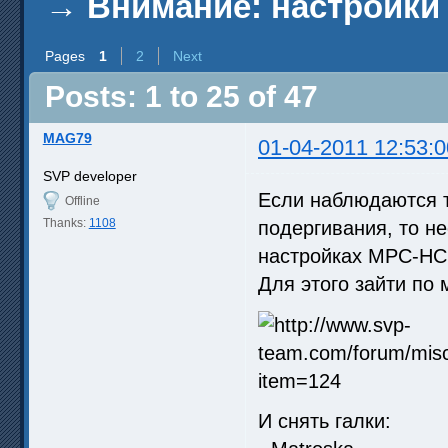
→
Внимание: настройки
Pages
1
2
Next
Posts: 1 to 25 of 47
MAG79
01-04-2011 12:53:0
SVP developer
Если наблюдаются т
Offline
Thanks:
1108
подергивания, то н
настройках MPC-HC
Для этого зайти по 
И снять галки: