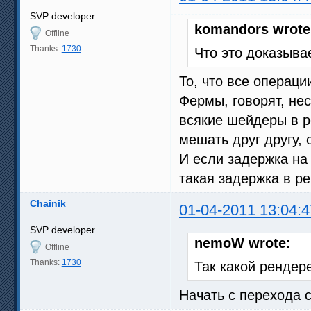
SVP developer
komandors wrote
Offline
Thanks:
1730
Что это доказыва
То, что все операци
Фермы, говорят, нес
всякие шейдеры в р
мешать друг другу, 
И если задержка на
такая задержка в ре
Chainik
01-04-2011 13:04:4
SVP developer
nemoW wrote:
Offline
Thanks:
1730
Так какой рендер
Начать с перехода 