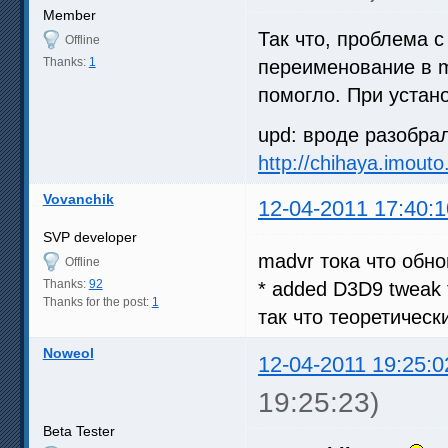
Member
Так что, проблема 
Offline
Thanks:
1
переименование в mk
помогло. При устан
upd: вроде разобра
http://chihaya.imou
Vovanchik
12-04-2011 17:40:1
SVP developer
madvr тока что обно
Offline
Thanks:
92
* added D3D9 tweak t
Thanks for the post:
1
так что теоретичес
Noweol
12-04-2011 19:25:0
19:25:23)
Beta Tester