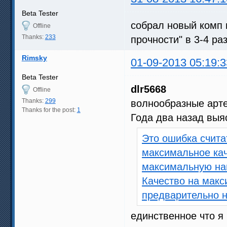
Beta Tester
собрал новый комп н
Offline
Thanks:
233
прочности" в 3-4 ра
Rimsky
01-09-2013 05:19:3
Beta Tester
dlr5668
Offline
Thanks:
299
волнообразные арт
Thanks for the post:
1
Года два назад выя
Это ошибка счита
максимальное ка
максимальную наг
Качество на макс
предварительно 
единственное что я