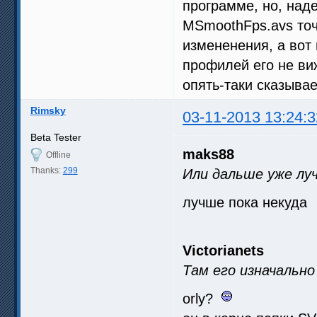
программе, но, над
MSmoothFps.avs точн
измененения, а вот 
профилей его не ви
опять-таки сказывае
Rimsky
03-11-2013 13:24:3
Beta Tester
maks88
Offline
Thanks:
299
Или дальше уже лу
лучше пока некуда
Victorianets
Там его изначально
orly?