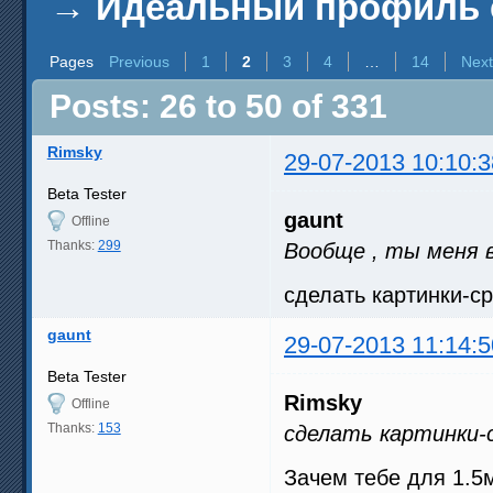
→
Идеальный профиль 
Pages
Previous
1
2
3
4
…
14
Next
Posts: 26 to 50 of 331
Rimsky
29-07-2013 10:10:3
Beta Tester
gaunt
Offline
Thanks:
299
Вообще , ты меня 
сделать картинки-с
gaunt
29-07-2013 11:14:5
Beta Tester
Rimsky
Offline
Thanks:
153
сделать картинки-
Зачем тебе для 1.5м