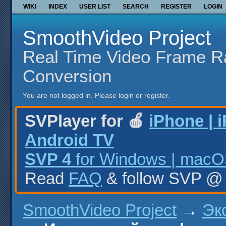
WIKI
INDEX
USER LIST
SEARCH
REGISTER
LOGIN
SmoothVideo Project
Real Time Video Frame R
Conversion
You are not logged in.
Please login or register.
SVPlayer for 🍎
iPhone | 
Android TV
SVP 4
for Windows | macOS
Read
FAQ
& follow SVP 
SmoothVideo Project
→
Эк