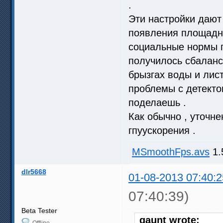
.
Эти настройки дают
появления площадны
социальные нормы п
получилось сбаланс
брызгах воды и лист
проблемы с детектом
поделаешь .
Как обычно , уточне
гпуускорения .
MSmoothFps.avs
1.
dlr5668
01-08-2013 07:40:2
07:40:39)
Beta Tester
gaunt wrote:
Offline