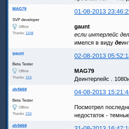
MAG79
01-08-2013 23:46:2
SVP developer
gaunt
Offline
Thanks:
1108
если интерлейс дел
имелся в виду
де
ин
gaunt
02-08-2013 05:52:1
Beta Tester
MAG79
Offline
Thanks:
153
Деинтерлейс . 1080и
dlr5668
04-08-2013 15:21:4
Beta Tester
Посмотрел последни
Offline
Thanks:
233
недостаток - темны
dlr5668
31-08-2013 16:47:1