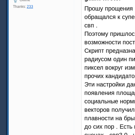
Thanks:
233
Прошу прощения ,
обращался к супе
свп .
Поэтому пришлось
возможности пос
Скрипт предназна
радиусом один пи
пиксел вокруг из
прочих кандидато
Эти настройки да
появления площад
социальные норм
векторов получил
плавности на бры
до сих пор . Ест
сценах - свп3.0 ,