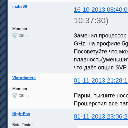
maks88
16-10-2013 08:40:0
10:37:30)
Member
Заменил процессор i
Offline
GHz, на профиле 5g
Посоветуйте что мо
плавность(уменьшит
что даёт опция SV
Victorianets
01-11-2013 21:28:1
Member
Парни, тыкните носо
Offline
Прошерстил все папк
NightFox
01-11-2013 23:06:2
Beta Tester