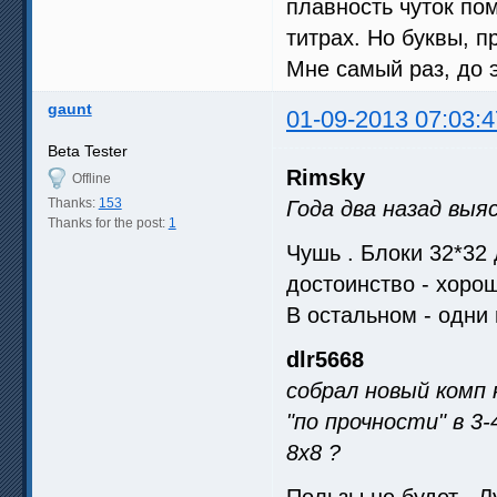
плавность чуток по
титрах. Но буквы, п
Мне самый раз, до 
gaunt
01-09-2013 07:03:4
Beta Tester
Rimsky
Offline
Thanks:
153
Года два назад выя
Thanks for the post:
1
Чушь . Блоки 32*32
достоинство - хоро
В остальном - одни 
dlr5668
собрал новый комп 
"по прочности" в 3
8х8 ?
Пользы не будет . Л