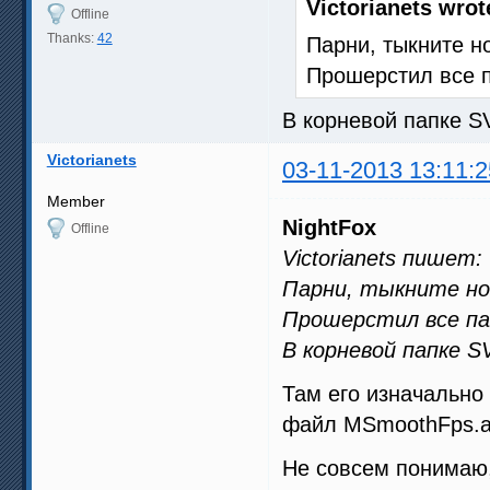
Victorianets wrot
Offline
Thanks:
42
Парни, тыкните н
Прошерстил все па
В корневой папке SV
Victorianets
03-11-2013 13:11:2
Member
NightFox
Offline
Victorianets пишет:
Парни, тыкните но
Прошерстил все пап
В корневой папке SV
Там его изначально 
файл MSmoothFps.av
Не совсем понимаю, 