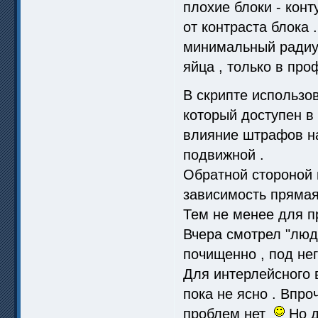
плохие блоки - конт
от контраста блока 
минимальный радиус 
яйца , только в про
В скрипте использо
который доступен в
влияние штрафов на 
подвижной .
Обратной стороной 
зависимость прямая 
Тем не менее для п
Вчера смотрел "люди
почищенно , под нег
Для интерлейсного в
пока не ясно . Впро
проблем нет
Но д