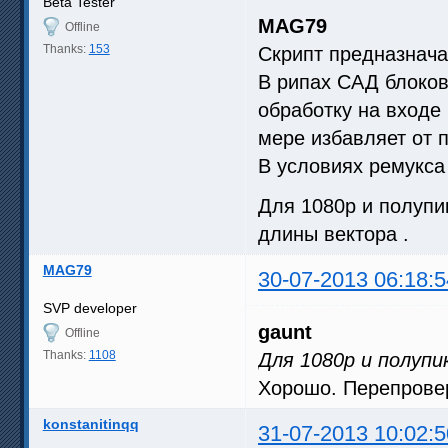
Beta Tester
MAG79
Offline
Thanks:
153
Скрипт предназначае
В рипах САД блоков
обработку на входе 
мере избавляет от п
В условиях ремукса
Для 1080р и полупи
длины вектора .
MAG79
30-07-2013 06:18:5
SVP developer
gaunt
Offline
Thanks:
1108
Для 1080р и полупи
Хорошо. Перепрове
konstanitinqq
31-07-2013 10:02:5