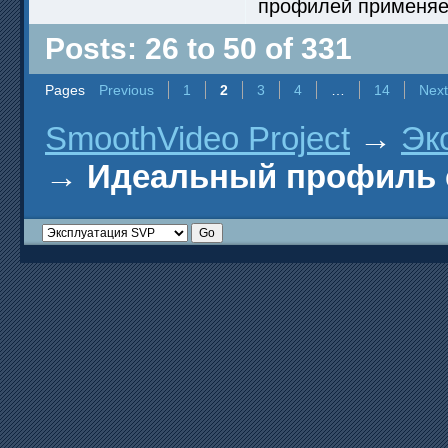
профилей применяет
Posts: 26 to 50 of 331
Pages
Previous
1
2
3
4
…
14
Next
SmoothVideo Project
→
Эк
→
Идеальный профиль 