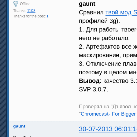
gaunt
Offline
Thanks:
1108
Сравнил
твой мод S
Thanks for the post:
1
профилей 3g).
1. Для работы твое
него не работало.
2. Артефактов все ж
маскирование, прим
3. Отключение плавн
поэтому в целом мн
Вывод
: качество 3
SVP 3.0.7.
Проверял на "Дъявол но
"
Chromecast- For Bigger
gaunt
30-07-2013 06:01:1