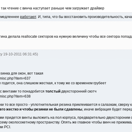
так чтение с винча наступает раньше чем загружает драйвер
P медленнее
работают
. И, типа, что бы восстановить производительность, кач
ина делала reallocate секторов на нужную величину чтобы все сектора попад
ky 19-10-2011 06:31:45)
зинка для окон, вот такая
е годится, она слишком жесткая, к тому же со временем грубеет
пус винтами то понадобится
толстый
двухсторонний скотч
зки то все просто - уплотнительная резина приклеивается к салазкам, сверх
его жестко и чтобы резинки не были сдавлены
, иначе вибрация будет пере
ами придется винты выложить на пол корпуса, предварительно двухстороним с
всему околосокетному пространству. Опять же главное чтобы винч не прижима
и PCI.