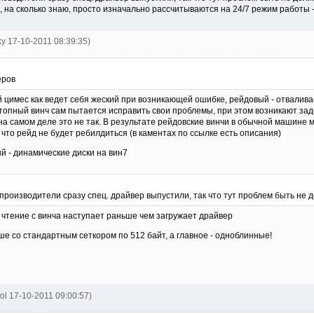
ов, на сколько знаю, просто изначально рассчитываются на 24/7 режим работы
ky 17-10-2011 08:39:35)
еров
 цимес как ведет себя жеский при возникающей ошибке, рейдовый - отваливае
сктопный винч сам пытается исправить свои проблемы, при этом возникают за
на самом деле это не так. В результате рейдовские винчи в обычной машине 
 что рейд не будет ребилдиться (в каментах по ссылке есть описания)
й - динамические диски на вин7
производители сразу спец. драйвер выпустили, так что тут проблем быть не 
 чтение с винча наступает раньше чем загружает драйвер
ыше со стандартным сеткором по 512 байт, а главное - одноблинные!
ol 17-10-2011 09:00:57)