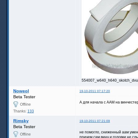
554007_w640_h640_skotch_dvusto
Noweol
19-10-2011 07:17:20
Beta Tester
А для начала с AAM на винчестер
Offline
Thanks:
133
Rimsky
19-10-2011 07:21:09
Beta Tester
не помогло, сниженный аам умень
Offline
причем сам винч и головки не слы