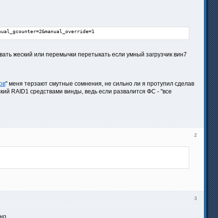
nual_gcounter=2&manual_override=1
нивать жеский или перемычки перетыкать если умный загрузчик вин7
ов
" меня терзают смутные сомнения, не сильно ли я протупил сделав
кий RAID1 средствами винды, ведь если развалится ФС - "все
2
3
но.