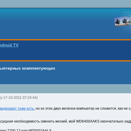
ndroid TV
пьютерных комплектующих
ky 17-10-2011 07:24:44)
видеокарт тоже есть
, но из этих двух железок компьютер не сложится, как не сл
асущная необходимость сменить жеский, мой WD6400AAKS окончательно задр
бину 7200.12 или WD5002AALX