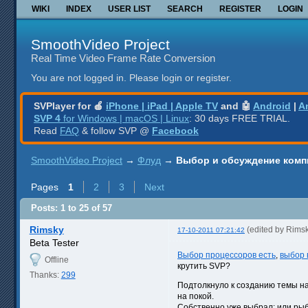
WIKI
INDEX
USER LIST
SEARCH
REGISTER
LOGIN
SmoothVideo Project
Real Time Video Frame Rate Conversion
You are not logged in.
Please login or register.
SVPlayer for 🍎
iPhone | iPad | Apple TV
and 🤖
Android
|
A
SVP 4
for Windows | macOS | Linux
: 30 days FREE TRIAL.
Read
FAQ
& follow SVP @
Facebook
SmoothVideo Project
→
Флуд
→
Выбор и обсуждение ком
Pages
1
2
3
Next
Posts: 1 to 25 of 57
Rimsky
(edited by Rims
17-10-2011 07:21:42
Beta Tester
Выбор процессоров есть
,
выбор 
Offline
крутить SVP?
Thanks:
299
Подтолкнуло к созданию темы н
на покой.
Собственно уже выбрал: или ры