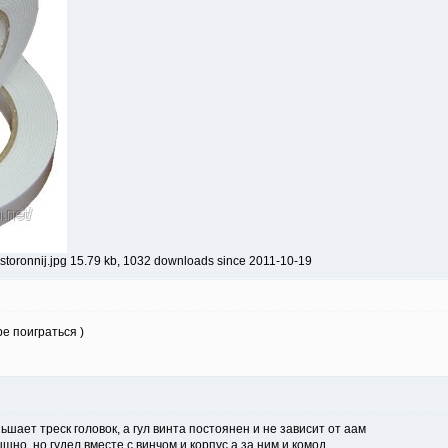
ronnij.jpg 15.79 kb, 1032 downloads since 2011-10-19
е поиграться )
шает треск головок, а гул винта постоянен и не зависит от аам
шно, но гудел вместе с винчом и корпус а за ним и комод