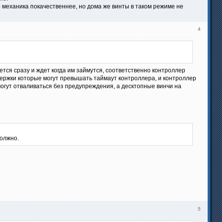
 - механика покачественнее, но дома же винты в таком режиме не
4
тся сразу и ждет когда им займутся, соответственно контроллер
держки которые могут превышать таймаут контроллера, и контроллер
могут отваливаться без предупреждения, а десктопные винчи на
должно.
5