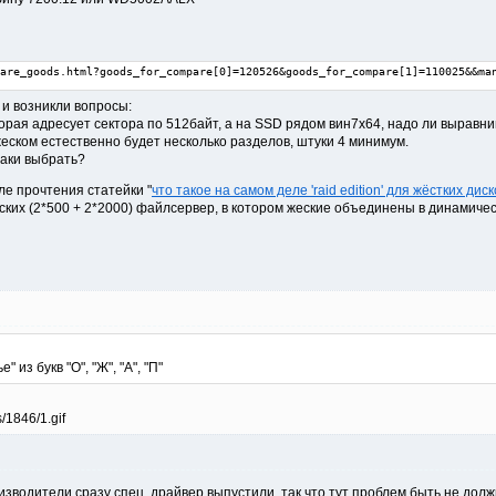
are_goods.html?goods_for_compare[0]=120526&goods_for_compare[1]=110025&&ma
и возникли вопросы:
оторая адресует сектора по 512байт, а на SSD рядом вин7х64, надо ли вырав
жеском естественно будет несколько разделов, штуки 4 минимум.
-таки выбрать?
сле прочтения статейки "
что такое на самом деле 'raid edition' для жёстких диск
ских (2*500 + 2*2000) файлсервер, в котором жеские объединены в динамичес
" из букв "О", "Ж", "А", "П"
зводители сразу спец. драйвер выпустили, так что тут проблем быть не долж