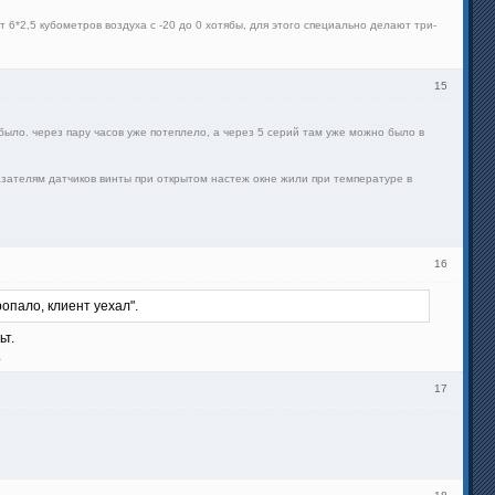
 6*2,5 кубометров воздуха с -20 до 0 хотябы, для этого специально делают три-
15
 было. через пару часов уже потеплело, а через 5 серий там уже можно было в
 показателям датчиков винты при открытом настеж окне жили при температуре в
16
опало, клиент уехал".
ьт.
.
17