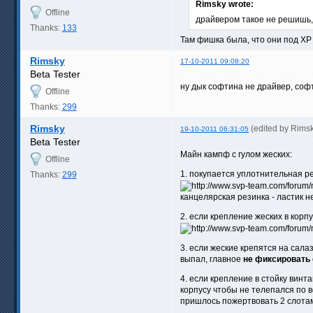
Rimsky wrote:
Offline
драйвером такое не решишь, 
Thanks:
133
Там фишка была, что они под X
Rimsky
17-10-2011 09:08:20
Beta Tester
ну дык софтина не драйвер, софт
Offline
Thanks:
299
Rimsky
(edited by Rims
19-10-2011 06:31:05
Beta Tester
Майн кампф с гулом жеских:
Offline
1. покупается уплотнительная ре
Thanks:
299
канцелярская резинка - ластик н
2. если крепление жеских в кор
3. если жеские крепятся на сала
выпал, главное
не фиксировать 
4. если крепление в стойку винт
корпусу чтобы не телепался по 
пришлось пожертвовать 2 слотам