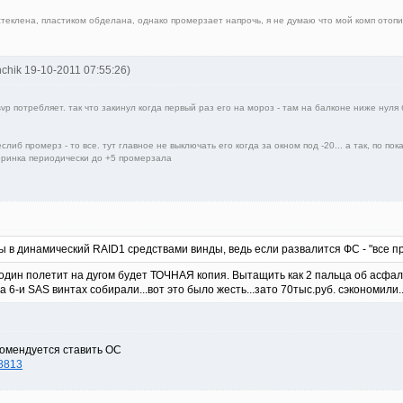
теклена, пластиком обделана, однако промерзает напрочь, я не думаю что мой комп отопит
nchik 19-10-2011 07:55:26)
svp потребляет. так что закинул когда первый раз его на мороз - там на балконе ниже нуля
 еслиб промерз - то все. тут главное не выключать его когда за окном под -20... а так, по
еринка периодически до +5 промерзала
 в динамический RAID1 средствами винды, ведь если развалится ФС - "все пр
один полетит на дугом будет ТОЧНАЯ копия. Вытащить как 2 пальца об асфал
 6-и SAS винтах собирали...вот это было жесть...зато 70тыс.руб. сэкономили.
комендуется ставить ОС
18813