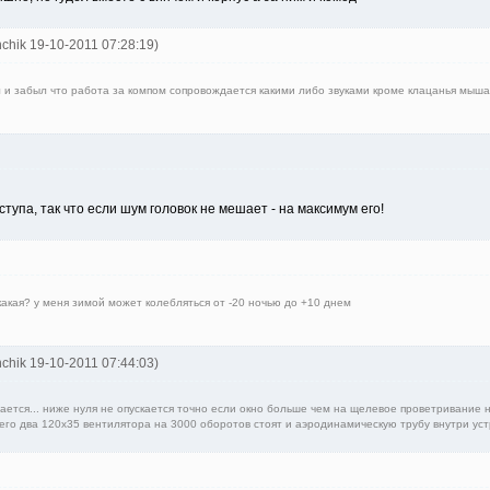
nchik 19-10-2011 07:28:19)
л и забыл что работа за компом сопровождается какими либо звуками кроме клацанья мы
ступа, так что если шум головок не мешает - на максимум его!
акая? у меня зимой может колебляться от -20 ночью до +10 днем
nchik 19-10-2011 07:44:03)
ается... ниже нуля не опускается точно если окно больше чем на щелевое проветривание не
него два 120х35 вентилятора на 3000 оборотов стоят и аэродинамическую трубу внутри ус