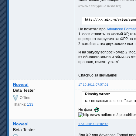
(ссыль в тег урл не пихается)
http://www.nix.ru/price/comp
Но почитал про
Advanced Format
1. если ставить на жеский ХР, к
перекроет загрузчик винХР? на 
2. какой из этих двух жеских все
И на закуску вопрос номер 2: по
из обычного компа и обычных же
пропало, клиент уехал".
Спасибо за внимание!
Noweol
17-10-2011 07:57:01
Beta Tester
Rimsky wrote:
Offline
как не сложится слово "счастье
Thanks:
133
Не факт
Noweol
17-10-2011 08:02:46
Beta Tester
Для XP для Advanced Format прои