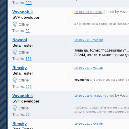
Thanks:
299
Vovanchik
(edited by Vova
19-10-2011 07:28:02
SVP developer
а я системник на балкон воще высели
Offline
Thanks:
92
Noweol
19-10-2011 07:35:59
Beta Tester
Тогда да. Только "подвешивать"…
Offline
А AAM, кстати, снижает время до
Thanks:
133
Rimsky
19-10-2011 07:40:46
Beta Tester
Vovanchik
а температура на балконе к
Offline
Thanks:
299
Vovanchik
(edited by Vova
19-10-2011 07:43:32
SVP developer
так балкон закрытый и компом отаплив
Offline
за сутки может. а в летнем режиме у 
Thanks:
92
Rimsky
19-10-2011 07:46:06