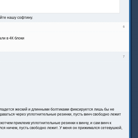
айте нашу софтину.
6
али в 4К блоки
7
у кладется жеский и длинными болтиками фиксируется лишь бы не
даваться через уплотнительные резинки, пусть винч свободно лежит
котчем приклеив уплотнительные резинки к винчу, и сам винч к
лся ничем, пусть свободно лежит. У меня он прижимался сетевушкой,