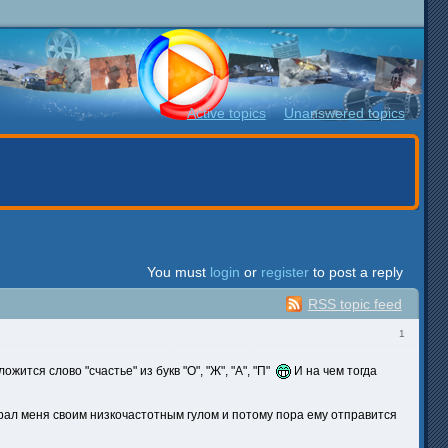
Active topics
Unanswered topics
You must
login
or
register
to post a reply
RSS topic feed
1
ожится слово "счастье" из букв "О", "Ж", "А", "П"
И на чем тогда
ал меня своим низкочастотным гулом и потому пора ему отправится