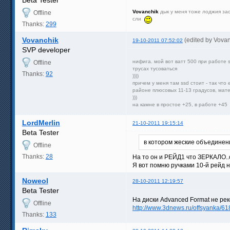
Beta Tester
Vovanchik
дык у меня тоже лоджия зас
Offline
сли
Thanks:
299
Vovanchik
(edited by Vova
19-10-2011 07:52:02
SVP developer
нифига. мой вот ватт 500 при работе 
Offline
трусах тусоваться
Thanks:
92
))))
причем у меня там ssd стоит - так что
районе плюсовых 11-13 градусов, мат
)))
на камне в простое +25, в работе +45
LordMerlin
21-10-2011 19:15:14
Beta Tester
в котором жеские объединены
Offline
Thanks:
28
На то он и РЕЙД1 что ЗЕРКАЛО..
Я вот помню ручками 10-й рейд на
Noweol
28-10-2011 12:19:57
Beta Tester
На диски Advanced Format не ре
Offline
http://www.3dnews.ru/offsyanka/6
Thanks:
133