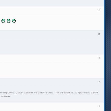
10
ша
11
12
13
 открывать... если закрыть окна полностью - так он воще до 25 протопить балкон
траивают.
14