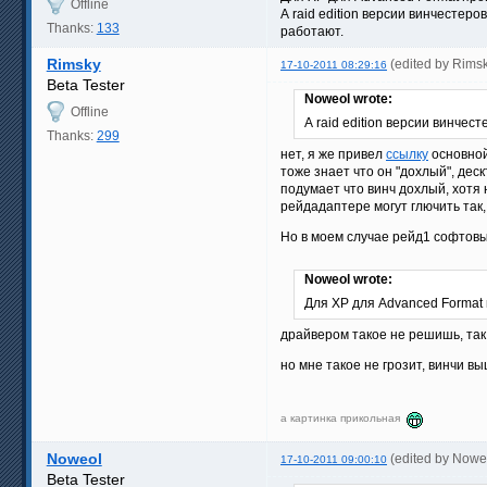
Offline
А raid edition версии винчестер
Thanks:
133
работают.
Rimsky
(edited by Rims
17-10-2011 08:29:16
Beta Tester
Noweol wrote:
Offline
А raid edition версии винчест
Thanks:
299
нет, я же привел
ссылку
основной
тоже знает что он "дохлый", де
подумает что винч дохлый, хотя 
рейдадаптере могут глючить так,
Но в моем случае рейд1 софтовы
Noweol wrote:
Для XP для Advanced Format 
драйвером такое не решишь, так
но мне такое не грозит, винчи в
а картинка прикольная
Noweol
(edited by Nowe
17-10-2011 09:00:10
Beta Tester