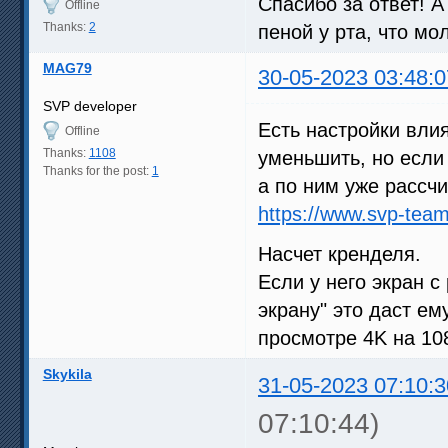
Спасибо за ответ! А
Offline
Thanks:
2
пеной у рта, что мо
MAG79
30-05-2023 03:48:0
SVP developer
Есть настройки вли
Offline
Thanks:
1108
уменьшить, но если
Thanks for the post:
1
а по ним уже рассч
https://www.svp-team
Насчет кренделя.
Если у него экран с
экрану" это даст е
просмотре 4K на 10
Skykila
31-05-2023 07:10:3
07:10:44)