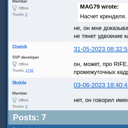
Member
MAG79 wrote:
Offline
Thanks:
2
Насчет кренделя.
не, он мне доказыва
не тянет удвоение к
Chainik
31-05-2023 08:32:5
SVP developer
он, может, про RIFE
Offline
Thanks:
1730
промежуточных кад
Skykila
03-06-2023 18:40:4
Member
нет, он говорил имен
Offline
Thanks:
2
Posts: 7