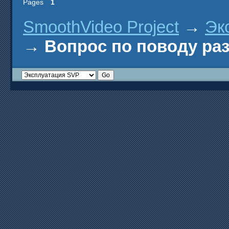
Pages
1
SmoothVideo Project
→
Эк
→
Вопрос по поводу ра