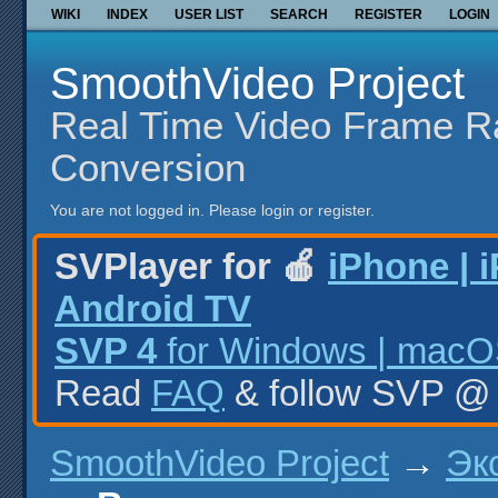
WIKI
INDEX
USER LIST
SEARCH
REGISTER
LOGIN
SmoothVideo Project
Real Time Video Frame R
Conversion
You are not logged in.
Please login or register.
SVPlayer for 🍎
iPhone | 
Android TV
SVP 4
for Windows | macOS
Read
FAQ
& follow SVP 
SmoothVideo Project
→
Эк