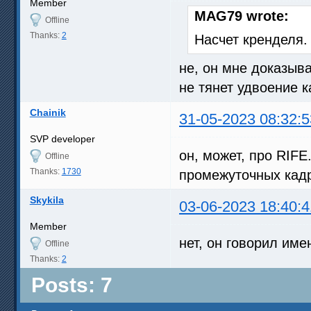
Member
MAG79 wrote:
Offline
Thanks:
2
Насчет кренделя.
не, он мне доказыва
не тянет удвоение к
Chainik
31-05-2023 08:32:5
SVP developer
он, может, про RIFE
Offline
Thanks:
1730
промежуточных кад
Skykila
03-06-2023 18:40:4
Member
нет, он говорил имен
Offline
Thanks:
2
Posts: 7