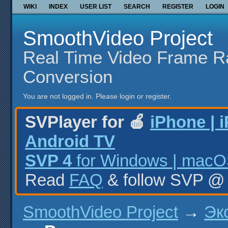
WIKI
INDEX
USER LIST
SEARCH
REGISTER
LOGIN
SmoothVideo Project
Real Time Video Frame R
Conversion
You are not logged in.
Please login or register.
SVPlayer for 🍎
iPhone | 
Android TV
SVP 4
for Windows | macOS
Read
FAQ
& follow SVP 
SmoothVideo Project
→
Эк