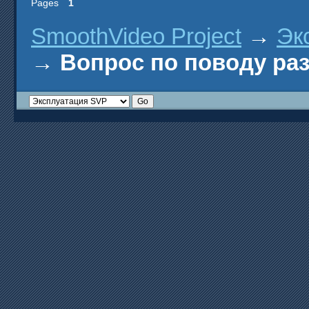
Pages
1
SmoothVideo Project
→
Эк
→
Вопрос по поводу ра