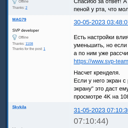
Спасибо за ответ! А
Offline
Thanks:
2
пеной у рта, что мо
MAG79
30-05-2023 03:48:0
SVP developer
Есть настройки вли
Offline
Thanks:
1108
уменьшить, но если
Thanks for the post:
1
а по ним уже рассч
https://www.svp-team
Насчет кренделя.
Если у него экран с
экрану" это даст е
просмотре 4K на 10
Skykila
31-05-2023 07:10:3
07:10:44)