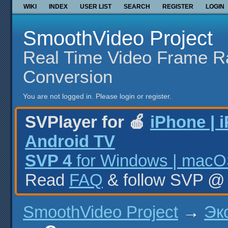
WIKI
INDEX
USER LIST
SEARCH
REGISTER
LOGIN
SmoothVideo Project
Real Time Video Frame R
Conversion
You are not logged in.
Please login or register.
SVPlayer for 🍎
iPhone | 
Android TV
SVP 4
for Windows | macOS
Read
FAQ
& follow SVP 
SmoothVideo Project
→
Эк