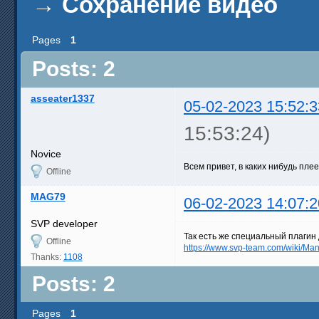
→
Сохранение видео
Pages
1
Posts: 2
asseater1337
05-02-2023 15:52:3
15:53:24)
Novice
Всем привет, в каких нибудь пл
Offline
MAG79
06-02-2023 14:07:2
SVP developer
Так есть же специальный плагин 
Offline
https://www.svp-team.com/wiki/M
Thanks:
1108
Posts: 2
Pages
1