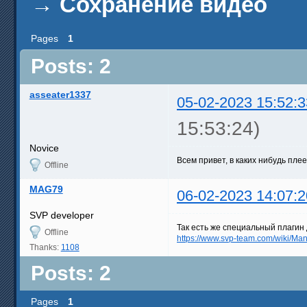
→
Сохранение видео
Pages
1
Posts: 2
asseater1337
05-02-2023 15:52:3
15:53:24)
Novice
Всем привет, в каких нибудь пл
Offline
MAG79
06-02-2023 14:07:2
SVP developer
Так есть же специальный плагин 
Offline
https://www.svp-team.com/wiki/M
Thanks:
1108
Posts: 2
Pages
1