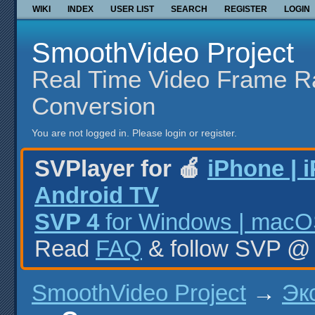
WIKI
INDEX
USER LIST
SEARCH
REGISTER
LOGIN
SmoothVideo Project
Real Time Video Frame R
Conversion
You are not logged in.
Please login or register.
SVPlayer for 🍎
iPhone | 
Android TV
SVP 4
for Windows | macOS
Read
FAQ
& follow SVP 
SmoothVideo Project
→
Эк