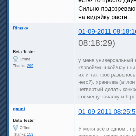
Сильно подозреваю ,
на видяйку расти .
Rimsky
01-09-2011 08:18:1
08:18:29)
Beta Tester
Offline
у меня универсальный к
Thanks:
299
клавой/мышкой/наушник
их и так трое развелось
него?), хранилка (атло
четвертый делать конк
совмещу качалку и htpc
gaunt
01-09-2011 08:25:5
Beta Tester
Offline
У меня всё в одном , п
Thanks:
153
сетевуху , юзает инет н