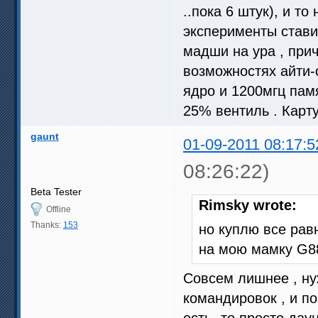
..пока 6 штук), и то
эксперименты ставил
мадши на ура , при
возможностях айти-
ядро и 1200мгц памя
25% вентиль . Карту
gaunt
01-09-2011 08:17:5
08:26:22)
Beta Tester
Rimsky wrote:
Offline
Thanks:
153
но куплю все рав
на мою мамку G88
Совсем лишнее , ну
командировок , и по
есть- то просто дау