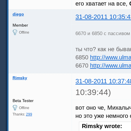
его хватает на все,
diego
31-08-2011 10:35:4
Member
Offline
6670 и 6850 с пассиво
ты что? как не быва
6850
http://www.ulma
6670
http://www.ulma
Rimsky
31-08-2011 10:37:4
10:39:44)
Beta Tester
вот оно че, Михалыч
Offline
Thanks:
299
но это уже немного
Rimsky wrote: