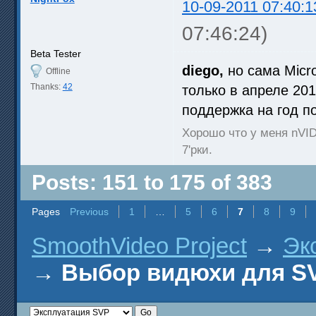
10-09-2011 07:40:1
07:46:24)
Beta Tester
diego,
но сама Micr
Offline
Thanks:
42
только в апреле 201
поддержка на год по
Хорошо что у меня nVID
7'рки.
Posts: 151 to 175 of 383
Pages
Previous
1
…
5
6
7
8
9
SmoothVideo Project
→
Эк
→
Выбор видюхи для SV