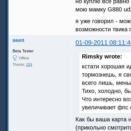
но куплю все равно 
мою мамку G880 ud
я уже говорил - мож
возможности твика 
gaunt
01-09-2011 08:11:4
Beta Tester
Rimsky wrote:
Offline
Thanks:
153
кстати хорошая и
тормознешь, я св
всего лишь, мень
Тихо, холодно, бы
Что интересно во
увеличивает фпс 
Как бы ваша карта н
(прикольно смотритс