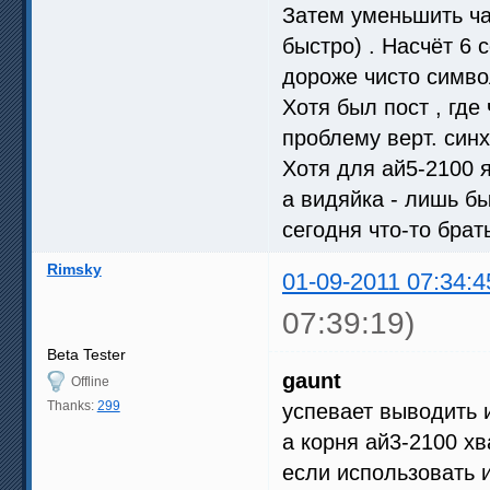
Затем уменьшить ча
быстро) . Насчёт 6 с
дороже чисто симво
Хотя был пост , гд
проблему верт. синх
Хотя для ай5-2100 я
а видяйка - лишь б
сегодня что-то брать
Rimsky
01-09-2011 07:34:4
07:39:19)
Beta Tester
gaunt
Offline
Thanks:
299
успевает выводить 
а корня ай3-2100 х
если использовать 