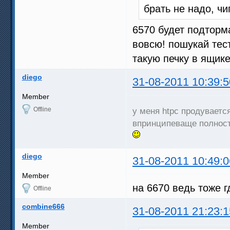
брать не надо, ч
6570 будет подторм
вовсю! пошукай тест
такую печку в ящик
diego
31-08-2011 10:39:5
Member
Offline
у меня htpc продувает
впринципеваще полность
diego
31-08-2011 10:49:0
Member
на 6670 ведь тоже г
Offline
combine666
31-08-2011 21:23:1
Member