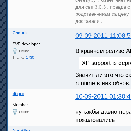
для свп 3.0.3 , правда
родственникам за цену 
доставали .
Chainik
09-09-2011 11:08:5
SVP developer
В крайнем релизе A
Offline
Thanks:
1730
XP support is depr
Значит ли это что с
runtime в них обно
diego
10-09-2011 01:30:4
Member
ну какбы давно пора
Offline
пожаловались
NightFox