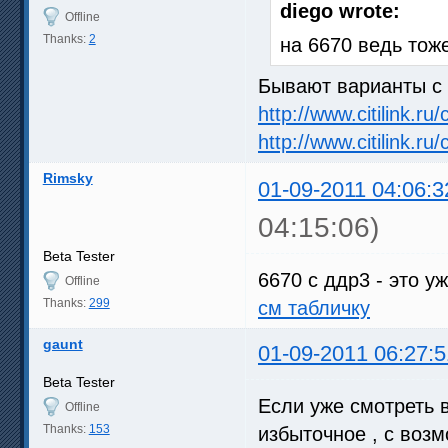
diego wrote:
Offline
Thanks:
2
на 6670 ведь тож
Бывают варианты с г
http://www.citilink.r
http://www.citilink.r
Rimsky
01-09-2011 04:06:3
04:15:06)
Beta Tester
6670 c ддр3 - это у
Offline
Thanks:
299
см табличку
gaunt
01-09-2011 06:27:5
Beta Tester
Если уже смотреть в
Offline
Thanks:
153
избыточное , с возм