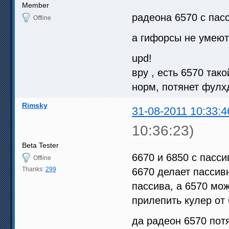
Member
радеона 6570 с пас
Offline
а гифорсы не умеют
upd!
вру , есть 6570 тако
норм, потянет фулх
Rimsky
31-08-2011 10:33:4
10:36:23)
Beta Tester
6670 и 6850 с пасс
Offline
Thanks:
299
6670 делает пассив
пассива, а 6570 мо
прилепить кулер от
да радеон 6570 пот