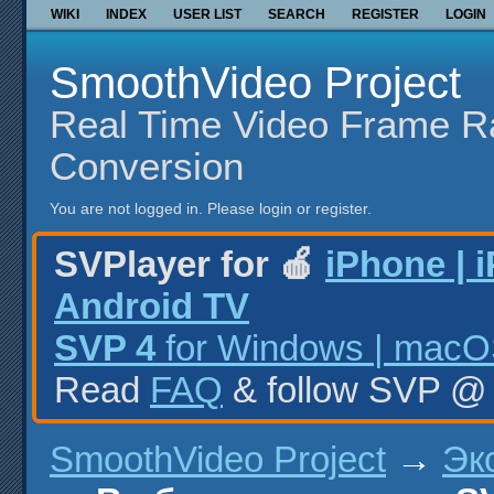
WIKI
INDEX
USER LIST
SEARCH
REGISTER
LOGIN
SmoothVideo Project
Real Time Video Frame R
Conversion
You are not logged in.
Please login or register.
SVPlayer for 🍎
iPhone | 
Android TV
SVP 4
for Windows | macOS
Read
FAQ
& follow SVP 
SmoothVideo Project
→
Эк