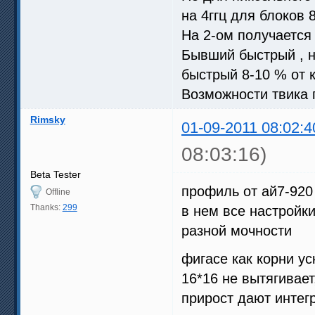
на 4ггц для блоков 8
На 2-ом получается 
Бывший быстрый , 
быстрый 8-10 % от к
Возможности твика 
Rimsky
01-09-2011 08:02:4
08:03:16)
Beta Tester
профиль от ай7-920 -
Offline
Thanks:
299
в нем все настройк
разной мочности
фигасе как корни у
16*16 не вытягивает
прирост дают интег