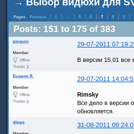
→
Выбор видюхи для SV
Pages
Previous
1
…
5
6
7
8
9
Posts: 151 to 175 of 383
pinguin
29-07-2011 07:19:2
Member
В версии 15.01 все 
Offline
Thanks:
3
Eugene R.
29-07-2011 14:04:5
Member
Rimsky
Offline
Thanks:
3
Все дело в версии 
обновляется.
diego
31-08-2011 09:24:0
Member