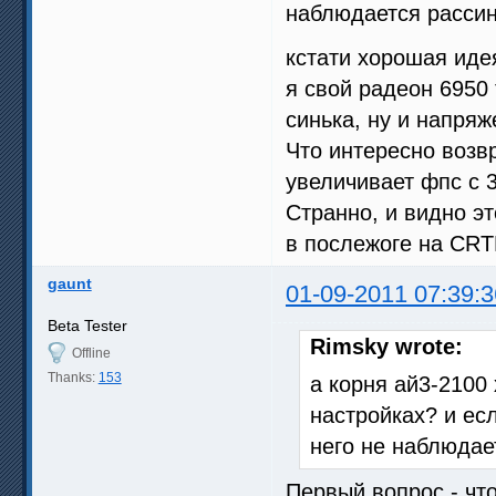
наблюдается рассин
кстати хорошая идея
я свой радеон 6950
синька, ну и напряж
Что интересно возв
увеличивает фпс с 3
Странно, и видно эт
в послежоге на CR
gaunt
01-09-2011 07:39:3
Beta Tester
Rimsky wrote:
Offline
Thanks:
153
а корня ай3-2100
настройках? и ес
него не наблюдае
Первый вопрос - чт