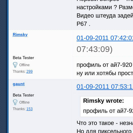
настройками ? Разме
Видео штеуда задей
Р67 .
Rimsky
01-09-2011 07:42:0
07:43:09)
Beta Tester
профиль от ай7-920
Offline
Thanks:
299
ну или хотябы прос
gaunt
01-09-2011 07:53:1
Beta Tester
Rimsky wrote:
Offline
Thanks:
153
профиль от ай7-9
Что это такое - нез
Но для пиксельного