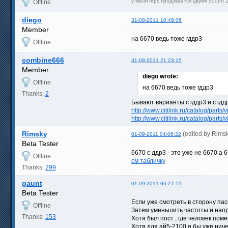
у меня htpc продувается двумя 500об
Offline
diego
31-08-2011 10:49:06
Member
на 6670 ведь тоже гддр3
Offline
combine666
31-08-2011 21:23:15
Member
diego wrote:
Offline
на 6670 ведь тоже гддр3
Thanks:
2
Бывают варианты с гддр3 и с гдд
http://www.citilink.ru/catalog/parts
http://www.citilink.ru/catalog/parts
Rimsky
(edited by Rims
01-09-2011 04:06:32
Beta Tester
6670 c ддр3 - это уже не 6670 а
Offline
см табличку
Thanks:
299
gaunt
01-09-2011 06:27:51
Beta Tester
Если уже смотреть в сторону пас
Offline
Затем уменьшить частоты и напря
Thanks:
153
Хотя был пост , где человек пом
Хотя для ай5-2100 я бы уже ничег