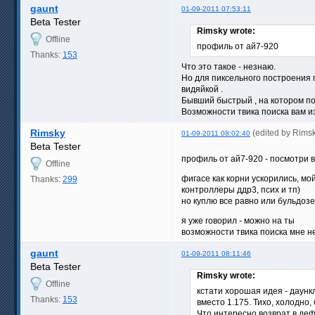
gaunt
01-09-2011 07:53:11
Beta Tester
Rimsky wrote:
Offline
профиль от ай7-920
Thanks:
153
Что это такое - незнаю.
Но для пиксельного построения п
видяйкой .
Бывший быстрый , на котором п
Возможности твика поиска вам из
Rimsky
(edited by Rims
01-09-2011 08:02:40
Beta Tester
профиль от ай7-920 - посмотри в
Offline
фигасе как корни ускорились, мо
Thanks:
299
контроллеры ддр3, псих и тп)
но куплю все равно или бульдозе
я уже говорил - можно на ты
возможности твика поиска мне н
gaunt
01-09-2011 08:11:46
Beta Tester
Rimsky wrote:
Offline
кстати хорошая идея - даунк
Thanks:
153
вместо 1.175. Тихо, холодно,
Что интересно возврат в деф