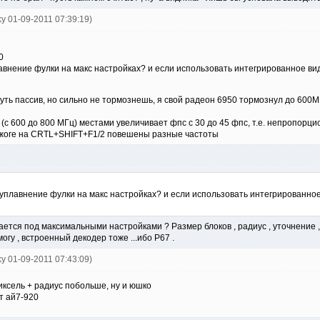
ky 01-09-2011 07:39:19)
0
лавнение фулки на макс настройках? и если использовать интегрированное ви
уть пассив, но сильно не тормознешь, я свой радеон 6950 тормознул до 600М
(с 600 до 800 МГц) местами увеличивает фпс с 30 до 45 фпс, т.е. непропорци
лежоге на CRTL+SHIFT+F1/2 повешены разные частоты
 уплавнение фулки на макс настройках? и если использовать интегрированно
ается под максимальными настройками ? Размер блоков , радиус , уточнение 
гу , встроенный декодер тоже ...ибо Р67 .
ky 01-09-2011 07:43:09)
иксель + радиус побольше, ну и юшко
т ай7-920