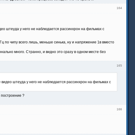
164
део штеуда у него не наблюдается рассинхрон на фильмах с
Гц по чипу всего лишь, меньше синька, ну и напряжение 1в вместо
онально много. Странно, и видно это сразу в одном месте без
165
е видео штеуда у него не наблюдается рассинхрон на фильмах с
, построение ?
166