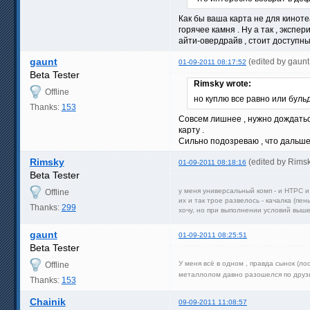
Как бы ваша карта не для кинотеа
горячее камня . Ну а так , экспе
айти-овердрайв , стоит доступны
gaunt
(edited by gaun
01-09-2011 08:17:52
Beta Tester
Rimsky wrote:
Offline
но куплю все равно или буль
Thanks:
153
Совсем лишнее , нужно дождаться
карту .
Сильно подозреваю , что дальше 
Rimsky
(edited by Rims
01-09-2011 08:18:16
Beta Tester
у меня универсальный комп - и HTPC и
Offline
их и так трое развелось - качалка (пе
Thanks:
299
хочу, но при выполнении условий выше
gaunt
01-09-2011 08:25:51
Beta Tester
У меня всё в одном , правда сынок (ло
Offline
металлолом давно разошелся по друзь
Thanks:
153
Chainik
09-09-2011 11:08:57