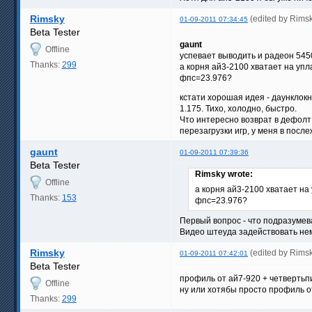
Rimsky
(edited by Rims
01-09-2011 07:34:45
Beta Tester
gaunt
Offline
успевает выводить и радеон 545
Thanks:
299
а корня ай3-2100 хватает на уп
фпс=23.976?
кстати хорошая идея - даунклокн
1.175. Тихо, холодно, быстро.
Что интересно возврат в дефолт 
перезагрузки игр, у меня в пос
gaunt
01-09-2011 07:39:36
Beta Tester
Rimsky wrote:
Offline
а корня ай3-2100 хватает на
Thanks:
153
фпс=23.976?
Первый вопрос - что подразумев
Видео штеуда задействовать немо
Rimsky
(edited by Rims
01-09-2011 07:42:01
Beta Tester
профиль от ай7-920 + четвертьп
Offline
ну или хотябы просто профиль о
Thanks:
299