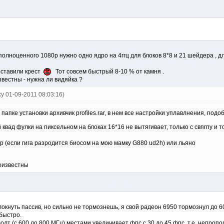
олноценного 1080р нужно одно ядро на 4ггц для блоков 8*8 и 21 шейдера , для
оставили крест
Тот совсем быстрый 8-10 % от камня .
вестны - нужна ли видяйка ?
ky 01-09-2011 08:03:16)
 папке установки архивчик profiles.rar, в нем все настройки уплавлнения, по
й квад фулки на пиксельном на блоках 16*16 не вытягивает, только с свпгпу 
р (если гига разродится биосом на мою мамку G880 ud2h) или льяно
еизвестны
локнуть пассив, но сильно не тормознешь, я свой радеон 6950 тормознул до 6
 быстро.
олт (с 600 до 800 МГц) местами увеличивает фпс с 30 до 45 фпс, т.е. непроп