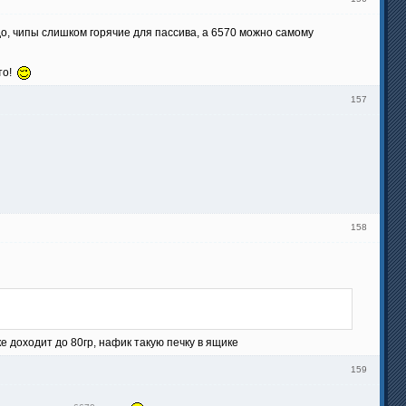
до, чипы слишком горячие для пассива, а 6570 можно самому
то!
157
158
 доходит до 80гр, нафик такую печку в ящике
159