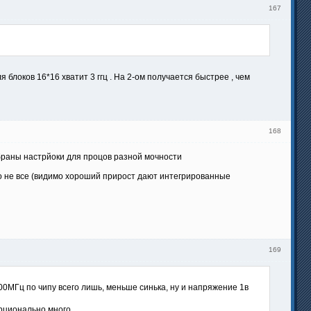
167
 блоков 16*16 хватит 3 ггц . На 2-ом получается быстрее , чем
168
добраны настрйоки для процов разной мочности
и то не все (видимо хороший прирост дают интегрированные
169
00МГц по чипу всего лишь, меньше синька, ну и напряжение 1в
орционально много.