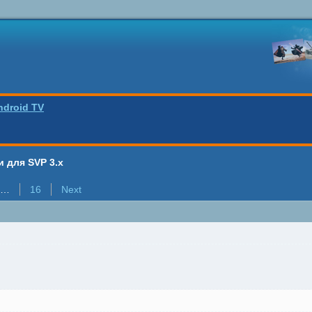
ndroid TV
 для SVP 3.x
…
16
Next