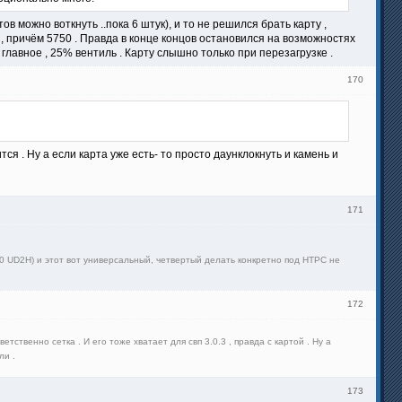
ов можно воткнуть ..пока 6 штук), и то не решился брать карту ,
ра , причём 5750 . Правда в конце концов остановился на возможностях
 главное , 25% вентиль . Карту слышно только при перезагрузке .
170
я . Ну а если карта уже есть- то просто даунклокнуть и камень и
171
G880 UD2H) и этот вот универсальный, четвертый делать конкретно под HTPC не
172
етственно сетка . И его тоже хватает для свп 3.0.3 , правда с картой . Ну а
ли .
173