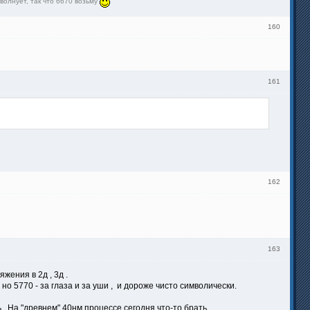
волнует, так что 6670 возьму
160
161
162
163
жения в 2д , 3д .
о 5770 - за глаза и за уши , и дороже чисто символически.
. На "древнем" 40нм процессе сегодня что-то брать ...