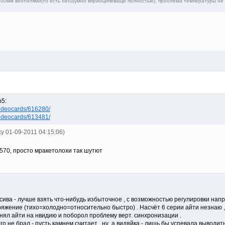
 200мм вентилями(то есть бесшумно впринципеваще полностью), проблема температуры не 
р5:
/videocards/616280/
/videocards/613481/
ky 01-09-2011 04:15:06)
 6570, просто мракетолохи так шутют
сива - лучше взять что-нибудь избыточное , с возможностью регулировки напря
жение (тихо=холодно=относительно быстро) . Насчёт 6 серии айти незнаю , н
енял айти на нвидию и поборол проблему верт. синхронизации .
о не брал - пусть камнем считает , ну а видяйка - лишь бы успевала выводить 