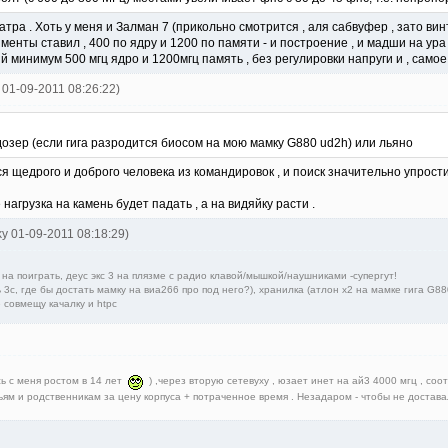
тра . Хоть у меня и Залман 7 (прикольно смотрится , аля сабвуфер , зато винт
рименты ставил , 400 по ядру и 1200 по памяти - и построение , и мадши на у
й минимум 500 мгц ядро и 1200мгц память , без регулировки напруги и , самое
t 01-09-2011 08:26:22)
дозер (если гига разродится биосом на мою мамку G880 ud2h) или льяно
 щедрого и доброго человека из командировок , и поиск значительно упроститс
нагрузка на камень будет падать , а на видяйку расти .
ky 01-09-2011 08:18:29)
 на поиграть, деус экс 3 на плязме с радио клавой/мышкой/наушниками -супергут!
нь 3с, где бы достать мамку на виа266 про под него?), хранилка (атлон х2 на мамке гига 
 совмещу качалку и htpc
сь с меня ростом в 14 лет
) ,через вторую сетевуху , юзает инет на ай3 4000 мгц , соотв
ям и родственникам за цену корпуса + потраченное время . Незадаром - чтобы не достава