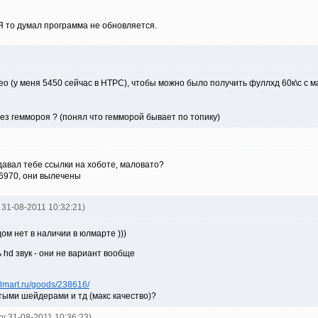
 Я то думал программа не обновляется.
идео (у меня 5450 сейчас в HTPC), чтобы можно было получить фуллхд 60к\с с
ез геммороя ? (понял что гемморой бывает по топику)
 давал тебе ссылки на хоботе, маловато?
6970, они вылечены
o 31-08-2011 10:32:21)
ом нет в наличии в юлмарте )))
hd звук - они не вариант вообще
ulmart.ru/goods/238616/
тыми шейдерами и тд (макс качество)?
ky 31-08-2011 10:36:23)