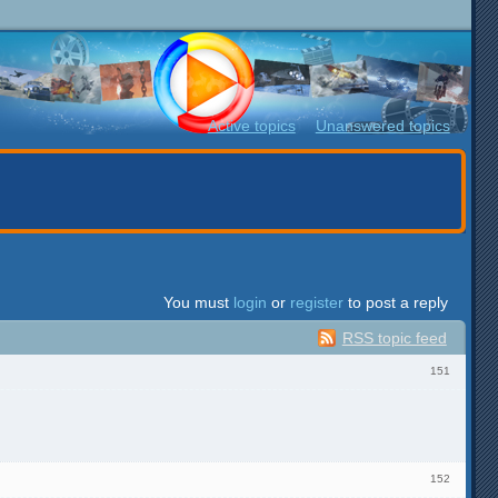
Active topics
Unanswered topics
You must
login
or
register
to post a reply
RSS topic feed
151
152