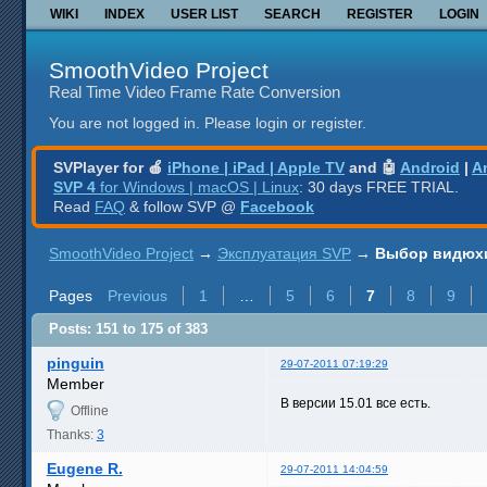
WIKI
INDEX
USER LIST
SEARCH
REGISTER
LOGIN
SmoothVideo Project
Real Time Video Frame Rate Conversion
You are not logged in.
Please login or register.
SVPlayer for 🍎
iPhone | iPad | Apple TV
and 🤖
Android
|
A
SVP 4
for Windows | macOS | Linux
: 30 days FREE TRIAL.
Read
FAQ
& follow SVP @
Facebook
SmoothVideo Project
→
Эксплуатация SVP
→
Выбор видюхи
Pages
Previous
1
…
5
6
7
8
9
Posts: 151 to 175 of 383
pinguin
29-07-2011 07:19:29
Member
В версии 15.01 все есть.
Offline
Thanks:
3
Eugene R.
29-07-2011 14:04:59