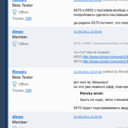
Beta Tester
6670 и 6850 с пассивом вообще 
Offline
попробовать сделать пассивным 
Thanks:
299
да радеон 6570 потянет, это пер
diego
31-08-2011 10:35:43
Member
6670 и 6850 с пассивом вообще не бы
Offline
ты что? как не бывают.
6850
http://www.ulmart.ru/goods/2
6670
http://www.ulmart.ru/goods/2
Rimsky
(edited by Rims
31-08-2011 10:37:48
Beta Tester
вот оно че, Михалыч!
Offline
но это уже немного офф, повтор
Thanks:
299
Rimsky wrote:
брать не надо, чипы слишком
6570 будет подтормаживать медл
diego
31-08-2011 10:39:50
Member