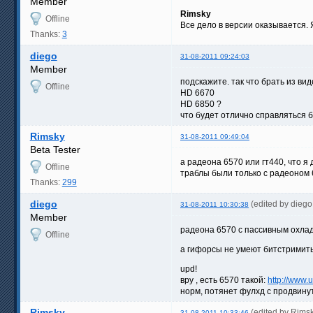
Member
Rimsky
Offline
Все дело в версии оказывается.
Thanks:
3
diego
31-08-2011 09:24:03
Member
подскажите. так что брать из в
Offline
HD 6670
HD 6850 ?
что будет отлично справляться б
Rimsky
31-08-2011 09:49:04
Beta Tester
а радеона 6570 или гт440, что я
Offline
траблы были только с радеоном 
Thanks:
299
diego
(edited by dieg
31-08-2011 10:30:38
Member
радеона 6570 с пассивным охлад
Offline
а гифорсы не умеют битстримить 
upd!
вру , есть 6570 такой:
http://www.
норм, потянет фулхд с продвину
Rimsky
(edited by Rims
31-08-2011 10:33:46