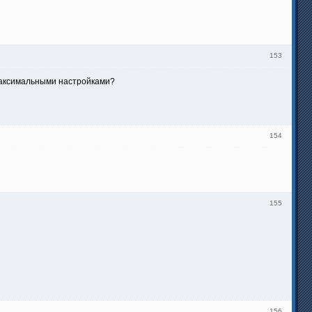
153
 максимальными настройками?
154
155
156