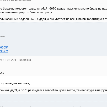
не бывают, помоему только гигабайт 6670 делает пассивными, но брать не на
- прилепить кулер от боксового проца
елицованный радеон 5670 с ддр3, а его хватает на все,
Chainik
гарантирует э
вают
46505/
43577/
ky 31-08-2011 10:39:44)
юсь
 горячие для пассива,
енная ддр3, а 6670 разойдется вовсю! пошукай тесты, температура в нагрузке