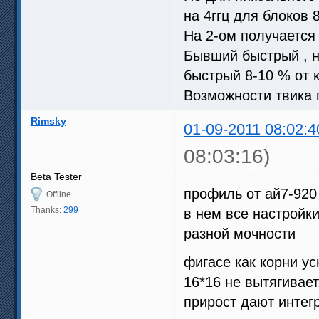
на 4ггц для блоков 8
На 2-ом получается 
Бывший быстрый , 
быстрый 8-10 % от к
Возможности твика 
Rimsky
01-09-2011 08:02:4
08:03:16)
Beta Tester
профиль от ай7-920 -
Offline
Thanks:
299
в нем все настройк
разной мочности
фигасе как корни у
16*16 не вытягивает
прирост дают интег