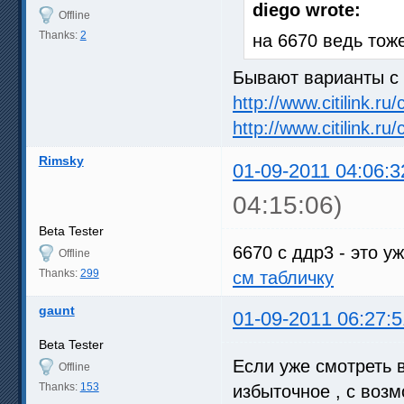
diego wrote:
Offline
Thanks:
2
на 6670 ведь тож
Бывают варианты с г
http://www.citilink.r
http://www.citilink.r
Rimsky
01-09-2011 04:06:3
04:15:06)
Beta Tester
6670 c ддр3 - это у
Offline
Thanks:
299
см табличку
gaunt
01-09-2011 06:27:5
Beta Tester
Если уже смотреть в
Offline
Thanks:
153
избыточное , с возм