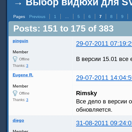
→
Выбор видюхи для SV
Pages
Previous
1
…
5
6
7
8
9
Posts: 151 to 175 of 383
pinguin
29-07-2011 07:19:2
Member
В версии 15.01 все 
Offline
Thanks:
3
Eugene R.
29-07-2011 14:04:5
Member
Rimsky
Offline
Thanks:
3
Все дело в версии 
обновляется.
diego
31-08-2011 09:24:0
Member