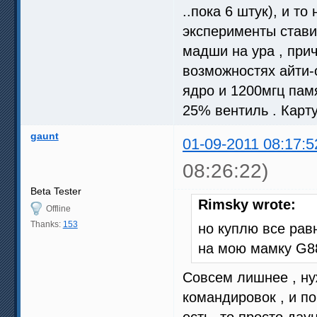
..пока 6 штук), и то
эксперименты ставил
мадши на ура , при
возможностях айти-
ядро и 1200мгц памя
25% вентиль . Карту
gaunt
01-09-2011 08:17:5
08:26:22)
Beta Tester
Rimsky wrote:
Offline
Thanks:
153
но куплю все рав
на мою мамку G88
Совсем лишнее , ну
командировок , и по
есть- то просто дау