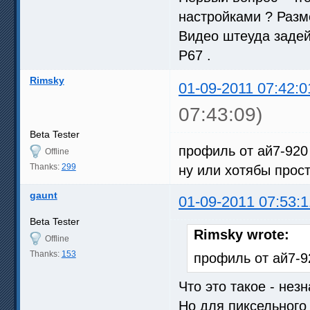
настройками ? Разме
Видео штеуда задей
Р67 .
Rimsky
01-09-2011 07:42:0
07:43:09)
Beta Tester
профиль от ай7-920
Offline
Thanks:
299
ну или хотябы прос
gaunt
01-09-2011 07:53:1
Beta Tester
Rimsky wrote:
Offline
Thanks:
153
профиль от ай7-9
Что это такое - нез
Но для пиксельного