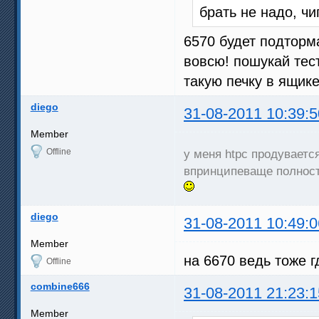
брать не надо, ч
6570 будет подторм
вовсю! пошукай тест
такую печку в ящик
diego
31-08-2011 10:39:5
Member
Offline
у меня htpc продувает
впринципеваще полность
diego
31-08-2011 10:49:0
Member
на 6670 ведь тоже г
Offline
combine666
31-08-2011 21:23:1
Member