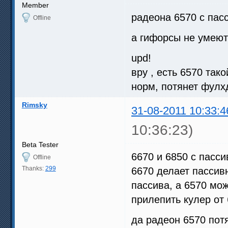
Member
радеона 6570 с пас
Offline
а гифорсы не умеют
upd!
вру , есть 6570 тако
норм, потянет фулх
Rimsky
31-08-2011 10:33:4
10:36:23)
Beta Tester
6670 и 6850 с пасс
Offline
Thanks:
299
6670 делает пассив
пассива, а 6570 мо
прилепить кулер от
да радеон 6570 пот