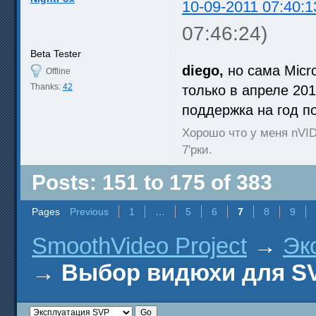
10-09-2011 07:40:1
07:46:24)
Beta Tester
diego,
но сама Micr
Offline
Thanks:
42
только в апреле 201
поддержка на год по
Хорошо что у меня nVID
7'рки.
Posts: 151 to 175 of 383
Pages
Previous
1
…
5
6
7
8
9
SmoothVideo Project
→
Эк
→
Выбор видюхи для SV