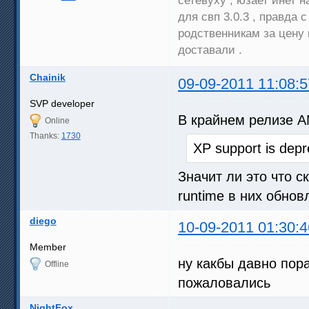
для свп 3.0.3 , правда
родственникам за цену 
доставали .
Chainik
09-09-2011 11:08:5
SVP developer
В крайнем релизе A
Online
Thanks:
1730
XP support is depr
Значит ли это что с
runtime в них обно
diego
10-09-2011 01:30:4
Member
ну какбы давно пора
Offline
пожаловались
NightFox