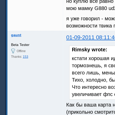
но куплю все равно 
мою мамку G880 ud
я уже говорил - мож
возможности твика 
gaunt
01-09-2011 08:11:4
Beta Tester
Rimsky wrote:
Offline
Thanks:
153
кстати хорошая и
тормознешь, я св
всего лишь, мень
Тихо, холодно, бы
Что интересно во
увеличивает фпс 
Как бы ваша карта н
(прикольно смотритс