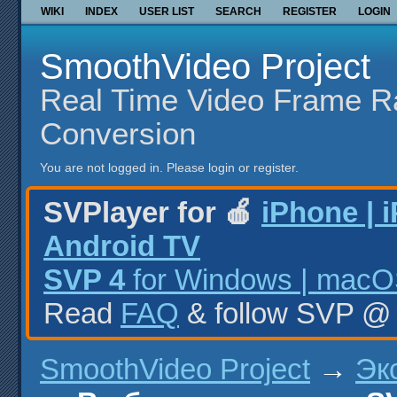
WIKI
INDEX
USER LIST
SEARCH
REGISTER
LOGIN
SmoothVideo Project
Real Time Video Frame R
Conversion
You are not logged in.
Please login or register.
SVPlayer for 🍎
iPhone | 
Android TV
SVP 4
for Windows | macOS
Read
FAQ
& follow SVP 
SmoothVideo Project
→
Эк