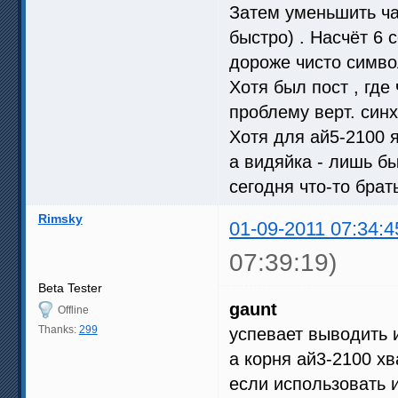
Затем уменьшить ча
быстро) . Насчёт 6 с
дороже чисто симво
Хотя был пост , гд
проблему верт. синх
Хотя для ай5-2100 я
а видяйка - лишь б
сегодня что-то брать
Rimsky
01-09-2011 07:34:4
07:39:19)
Beta Tester
gaunt
Offline
Thanks:
299
успевает выводить 
а корня ай3-2100 х
если использовать 