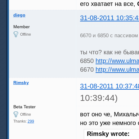
его хватает на все,
diego
31-08-2011 10:35:4
Member
Offline
6670 и 6850 с пассиво
ты что? как не быва
6850
http://www.ulma
6670
http://www.ulma
Rimsky
31-08-2011 10:37:4
10:39:44)
Beta Tester
вот оно че, Михалыч
Offline
Thanks:
299
но это уже немного
Rimsky wrote: