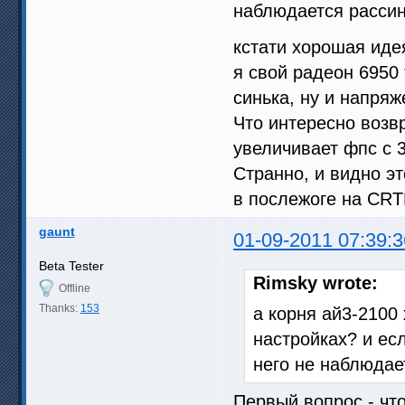
наблюдается рассин
кстати хорошая идея
я свой радеон 6950
синька, ну и напряж
Что интересно возв
увеличивает фпс с 3
Странно, и видно эт
в послежоге на CR
gaunt
01-09-2011 07:39:3
Beta Tester
Rimsky wrote:
Offline
Thanks:
153
а корня ай3-2100
настройках? и ес
него не наблюдае
Первый вопрос - чт