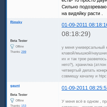
Сильно подозреваю ,
на видяйку расти .
Rimsky
01-09-2011 08:18:1
08:18:29)
Beta Tester
Offline
у меня универсальный к
Thanks:
299
клавой/мышкой/наушник
их и так трое развелось
него?), хранилка (атло
четвертый делать конк
совмещу качалку и htpc
gaunt
01-09-2011 08:25:5
Beta Tester
Offline
У меня всё в одном , п
Thanks:
153
сетевуху , юзает инет н