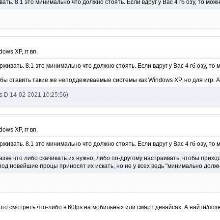
ть. 8.1 это минимально что должно стоять. Если вдруг у Вас 4 гб озу, то мож
ows XP, гг вп.
живать. 8.1 это минимально что должно стоять. Если вдруг у Вас 4 гб озу, то
бы ставить такие же неподдеживаемые системы как Windows XP, но для игр. А 
s D 14-02-2021 10:25:56)
ows XP, гг вп.
живать. 8.1 это минимально что должно стоять. Если вдруг у Вас 4 гб озу, то
зве что либо скачивать их нужно, либо по-другому настраивать, чтобы прихо
под новейшие процы приносят их искать, но не у всех ведь "минимально дол
го смотреть что-либо в 60fps на мобильных или смарт девайсах. А найти/поз