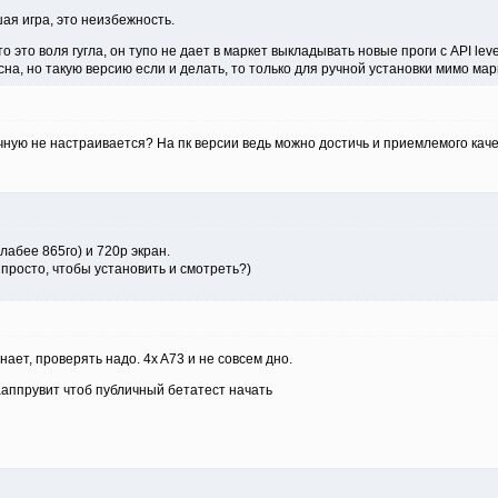
ая игра, это неизбежность.
о это воля гугла, он тупо не дает в маркет выкладывать новые проги с API leve
сна, но такую версию если и делать, то только для ручной установки мимо мар
чную не настраивается? На пк версии ведь можно достичь и приемлемого каче
лабее 865го) и 720p экран.
 просто, чтобы установить и смотреть?)
знает, проверять надо. 4x A73 и не совсем дно.
зааппрувит чтоб публичный бетатест начать