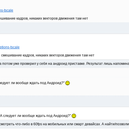
ns-tscale
ешивание кадров, никаких векторов движения там нет
ptions-tscale
 смешивание кадров, никаких векторов движения там нет
 а потом уже проверил у себя на андроид приставке. Результат лишь напомин
ледует ли вообще ждать под Андроид?"
"А следует ли вообще ждать под Андроид?"
смотреть что-либо в 60fps на мобильных или смарт девайсах. А найти/позвол