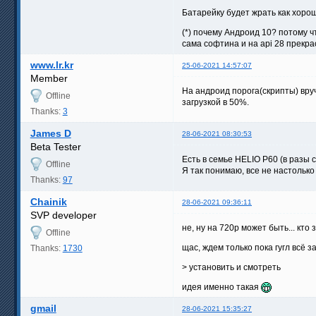
Батарейку будет жрать как хорош
(*) почему Андроид 10? потому чт
сама софтина и на api 28 прекра
www.lr.kr
25-06-2021 14:57:07
Member
На андроид порога(скрипты) вру
Offline
загрузкой в 50%.
Thanks:
3
James D
28-06-2021 08:30:53
Beta Tester
Есть в семье HELIO P60 (в разы с
Offline
Я так понимаю, все не настолько
Thanks:
97
Chainik
28-06-2021 09:36:11
SVP developer
не, ну на 720p может быть... кто 
Offline
щас, ждем только пока гугл всё 
Thanks:
1730
> установить и смотреть
идея именно такая
gmail
28-06-2021 15:35:27