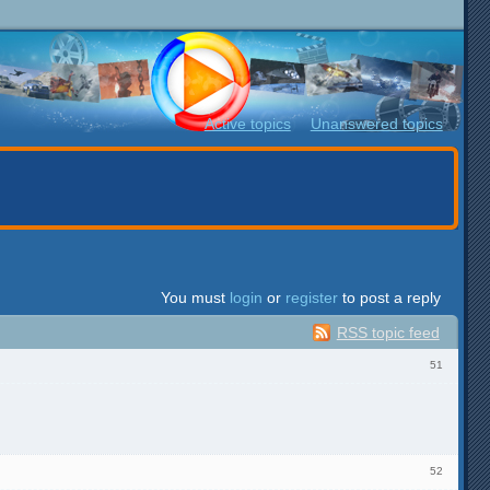
Active topics
Unanswered topics
You must
login
or
register
to post a reply
RSS topic feed
51
52