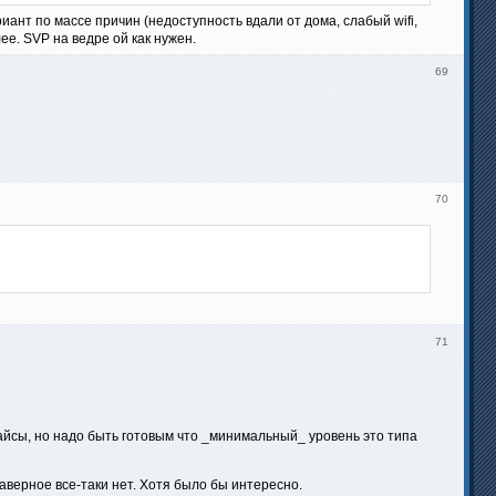
риант по массе причин (недоступность вдали от дома, слабый wifi,
е. SVP на ведре ой как нужен.
69
70
71
айсы, но надо быть готовым что _минимальный_ уровень это типа
 наверное все-таки нет. Хотя было бы интересно.