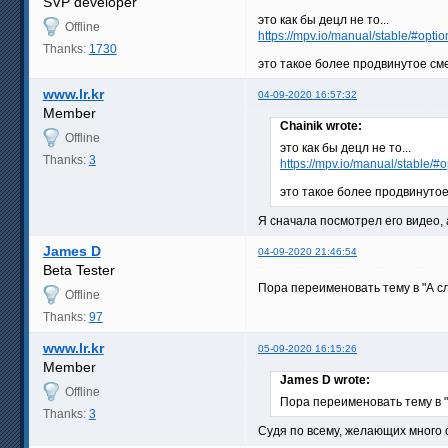
SVP developer
это как бы децл не то...
Offline
https://mpv.io/manual/stable/#optio
Thanks:
1730
это такое более продвинутое см
www.lr.kr
04-09-2020 16:57:32
Member
Chainik wrote:
Offline
это как бы децл не то...
Thanks:
3
https://mpv.io/manual/stable/#o
это такое более продвинутое
Я сначала посмотрел его видео,
James D
04-09-2020 21:46:54
Beta Tester
Пора переименовать тему в "А с
Offline
Thanks:
97
www.lr.kr
05-09-2020 16:15:26
Member
James D wrote:
Offline
Пора переименовать тему в 
Thanks:
3
Судя по всему, желающих много 