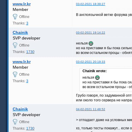
www.lr.kr
03-02-2021 18:39:27
Member
В англоязычной ветке форума ув
Offline
Thanks:
3
Chainik
03-02-2021 19:14:22
SVP developer
нельзя
Offline
но на приставки я бы пока сильн
Thanks:
1730
во всем остальном процы - обнят
www.lr.kr
03-02-2021 20:19:33
Member
Chainik wrote:
Offline
нельзя
Thanks:
3
но на приставки я бы пока си
во всем остальном процы - о
Грубо говоря, по задуманной оп
или около того сервера не напр
Chainik
04-02-2021 11:48:52
SVP developer
> отпадает даже на условных м
Offline
хз, только тесты покажут... есл
Thanks:
1730