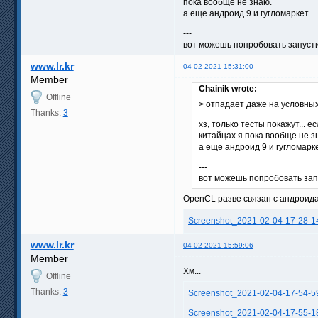
пока вообще не знаю.
а еще андроид 9 и гугломаркет.
---
вот можешь попробовать запусти
www.lr.kr
04-02-2021 15:31:00
Member
Chainik wrote:
Offline
> отпадает даже на условны
Thanks:
3
хз, только тесты покажут...
китайцах я пока вообще не з
а еще андроид 9 и гугломарке
---
вот можешь попробовать зап
OpenCL разве связан с андроида
Screenshot_2021-02-04-17-28-1
www.lr.kr
04-02-2021 15:59:06
Member
Хм...
Offline
Thanks:
3
Screenshot_2021-02-04-17-54-5
Screenshot_2021-02-04-17-55-1