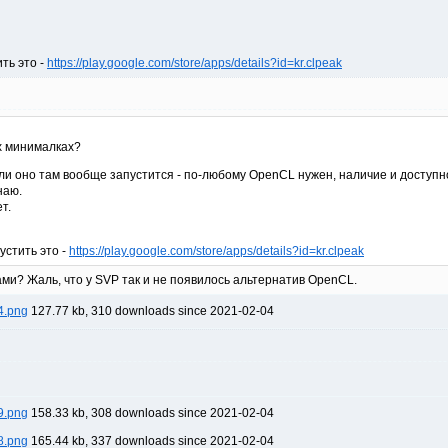
ть это -
https://play.google.com/store/apps/details?id=kr.clpeak
х минималках?
 если оно там вообще запустится - по-любому OpenCL нужен, наличие и доступ
наю.
т.
устить это -
https://play.google.com/store/apps/details?id=kr.clpeak
ми? Жаль, что у SVP так и не появилось альтернатив OpenCL.
4.png
127.77 kb, 310 downloads since 2021-02-04
9.png
158.33 kb, 308 downloads since 2021-02-04
8.png
165.44 kb, 337 downloads since 2021-02-04