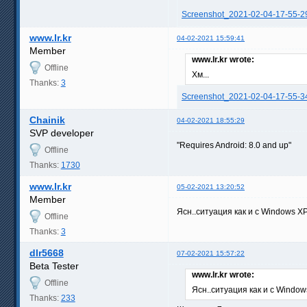
Screenshot_2021-02-04-17-55-2
www.lr.kr
04-02-2021 15:59:41
Member
www.lr.kr wrote:
Offline
Хм...
Thanks:
3
Screenshot_2021-02-04-17-55-3
Chainik
04-02-2021 18:55:29
SVP developer
"Requires Android: 8.0 and up"
Offline
Thanks:
1730
www.lr.kr
05-02-2021 13:20:52
Member
Ясн..ситуация как и с Windows XP, 
Offline
Thanks:
3
dlr5668
07-02-2021 15:57:22
Beta Tester
www.lr.kr wrote:
Offline
Ясн..ситуация как и с Windows 
Thanks:
233