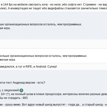
 144 fps на мобиле смотреть хочу - но низя, ибо софта нет. Стриминг - не ва
алее). А конвертация не тащит ибо видефайлы становятся занчительно тяжеле
льше организационных вопросов осталось, чем программных.
ая игра.
м больше организационных вопросов осталось, чем программных.
желая игра.
медлился, а тут и RIFE, и Android. Супер!
та-тест Андроид-версии - есть?
), с лицензией
 10+ (*), не полный шлак в плане процессора. интересны конечно разные дев
ы не страдать - 865
и - сразу мимо. Вот вдруг новый шилд выпустят - тогда да... а старый шилд -