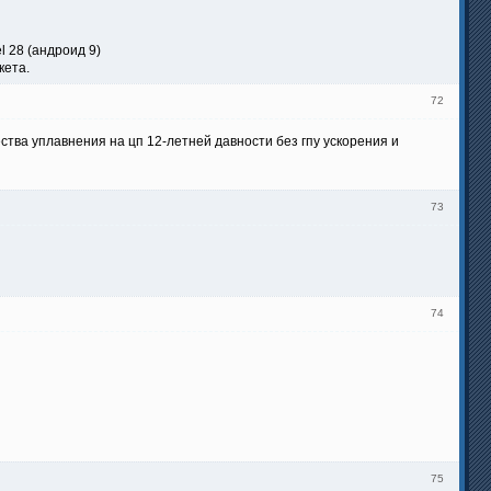
l 28 (андроид 9)
кета.
72
ства уплавнения на цп 12-летней давности без гпу ускорения и
73
74
75