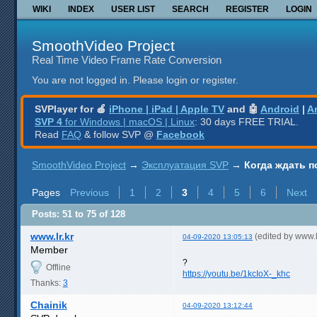
WIKI
INDEX
USER LIST
SEARCH
REGISTER
LOGIN
SmoothVideo Project
Real Time Video Frame Rate Conversion
You are not logged in.
Please login or register.
SVPlayer for 🍎
iPhone | iPad | Apple TV
and 🤖
Android
|
A
SVP 4
for Windows | macOS | Linux
: 30 days FREE TRIAL.
Read
FAQ
& follow SVP @
Facebook
SmoothVideo Project
→
Эксплуатация SVP
→
Когда ждать п
Pages
Previous
1
2
3
4
5
6
Next
Posts: 51 to 75 of 128
www.lr.kr
(edited by www.
04-09-2020 13:05:13
Member
?
Offline
https://youtu.be/1kcIoX-_khc
Thanks:
3
Chainik
04-09-2020 13:12:44