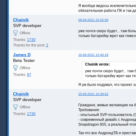
Я вообще видосы исключительно в
обязательная работа ПК и так д
Chainik
08-06-2021 22:02:50
SVP developer
уже почти скоро будет... там бо
Offline
только батарейку жрет как тяжел
Thanks:
1730
Thanks for the post:
2
James D
10-06-2021 15:40:19
Beta Tester
Chainik wrote:
Offline
уже почти скоро будет... та
Thanks:
97
только батарейку жрет как тя
Я уж было подумал, что проект за
Chainik
25-06-2021 10:38:02
SVP developer
Граждане, живые желающие на бе
Offline
Требования:
Thanks:
1730
- опытыный SVP-пользователь (!
- современный девайс с Андроид
Snapdragon 855, а реальный чтоб
Так что все АндроидТВ и приставк