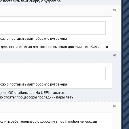
но поставить лайт сборку с рутрекера
66
 можно поставить лайт сборку с рутрекера
десятка за столько лет так и не вызвала доверия в стабильности.
67
 можно поставить лайт сборку с рутрекера
дили. ОС стабильная. На UEFI ставится.
жно стоять" процессоры последних пары лет?
68
волить себе телевизор с хорошим smooth motion не каждый