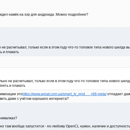
идел намёк на svp для андроида. Можно подробнее?
о не расчитывал, только если в этом году что-то топовое типа нового шилда в
ь и плакать
льно не расчитывал, только если в этом году что-то топовое типа нового шил
бнять и плакать
тимизации это
https://www.agsat.com.ua/smart_tv_prist … -r68-meta/
отпадает даж
авить даже с учётом хорошего интернета?
инималках?
и оно там вообще запустится - по-любому OpenCL нужен, наличие и доступност