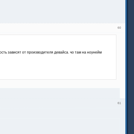
60
ность зависят от производителя девайса. чо там на ноунейм
61