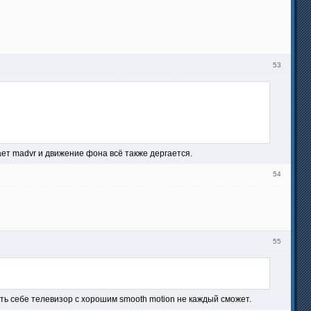
53
ает madvr и движение фона всё также дергается.
54
55
ить себе телевизор с хорошим smooth motion не каждый сможет.