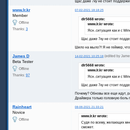
Щас даже 7ку не стоит поддержива
www.lr.kr
07-02-2021 18:18:25
Member
dlr5668 wrote:
Offline
www.lr.kr wrote:
Thanks:
3
Ясн..ситуация как и с Wind
Щас даже 7ку не стоит поддер
Шило на мыло?! Я не геймер, что
James D
(edited by Jame
14-02-2021 10:25:18
Beta Tester
dlr5668 wrote:
Offline
www.lr.kr wrote:
Thanks:
97
Ясн..ситуация как и с Wind
Щас даже 7ку не стоит поддер
Почему? Обновы все еще идут, ра
Драйвера только головную боль 
Rainheart
08-06-2021 21:33:21
Novice
www.lr.kr wrote:
Offline
Судя по всему, желающих мно
сможет.