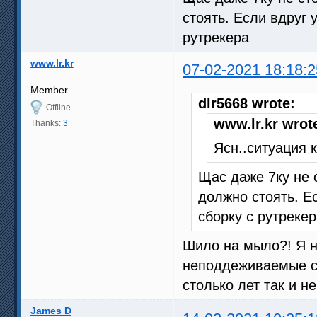
стоять. Если вдруг у
рутрекера
www.lr.kr
07-02-2021 18:18:2
Member
dlr5668 wrote:
Offline
www.lr.kr wrot
Thanks:
3
Ясн..ситуация к
Щас даже 7ку не 
должно стоять. Ес
сборку с рутреке
Шило на мыло?! Я н
неподдеживаемые си
столько лет так и н
James D