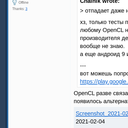
Chainik wrote:
Offline
Thanks:
3
> отпадает даже 
хз, только тесты 
любому OpenCL ну
производителя де
вообще не знаю.
а еще андроид 9 и
---
вот можешь попро
https://play.google
OpenCL разве связа
появилось альтерна
Screenshot_2021-02
2021-02-04