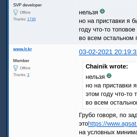
SVP developer
нельзя
Offline
Thanks:
1730
но на приставки я б
году что-то топовое
во всем остальном 
www.lr.kr
03-02-2021 20:19:3
Member
Chainik wrote:
Offline
Thanks:
3
нельзя
но на приставки я
этом году что-то
во всем остально
Грубо говоря, по з
это
https://www.agsat
на условных минима