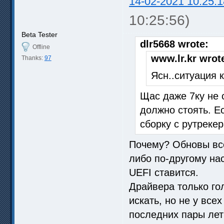
14-02-2021 10:25:1
10:25:56)
Beta Tester
dlr5668 wrote:
Offline
www.lr.kr wrot
Thanks:
97
Ясн..ситуация к
Щас даже 7ку не 
должно стоять. Ес
сборку с рутреке
Почему? Обновы все
либо по-другому на
UEFI ставится.
Драйвера только го
искать, но не у вс
последних пары лет