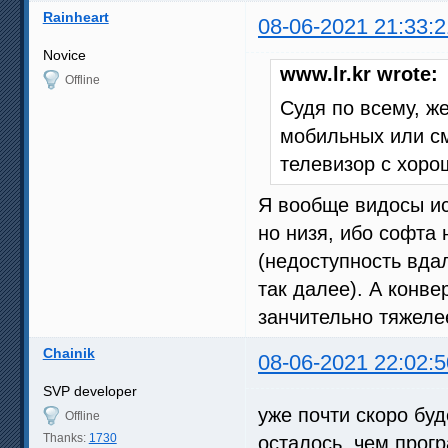
Rainheart
08-06-2021 21:33:2
Novice
www.lr.kr wrote:
Offline
Судя по всему, ж
мобильных или см
телевизор с хоро
Я вообще видосы ис
но низя, ибо софта 
(недоступность вдал
так далее). А конв
занчительно тяжелее
Chainik
08-06-2021 22:02:5
SVP developer
уже почти скоро буд
Offline
Thanks:
1730
осталось, чем прог