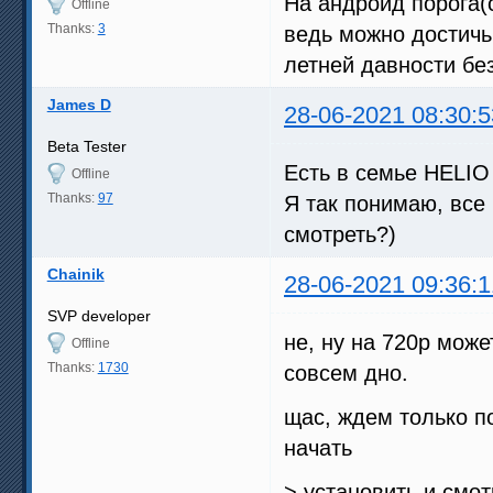
На андроид порога(
Offline
Thanks:
3
ведь можно достичь
летней давности без
James D
28-06-2021 08:30:5
Beta Tester
Есть в семье HELIO 
Offline
Thanks:
97
Я так понимаю, все 
смотреть?)
Chainik
28-06-2021 09:36:1
SVP developer
не, ну на 720p может
Offline
Thanks:
1730
совсем дно.
щас, ждем только по
начать
> установить и смот