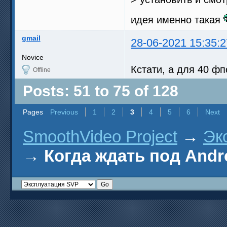
идея именно такая
gmail
28-06-2021 15:35:2
Novice
Кстати, а для 40 ф
Offline
Posts: 51 to 75 of 128
Pages
Previous
1
2
3
4
5
6
Next
SmoothVideo Project
→
Эк
→
Когда ждать под Andr