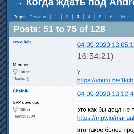
→
Когда ждать под Andr
Pages
Previous
1
2
3
4
5
6
Next
Posts: 51 to 75 of 128
www.lr.kr
04-09-2020 13:05:1
16:54:21)
Member
?
Offline
Thanks:
3
https://youtu.be/1kc
Chainik
04-09-2020 13:12:4
SVP developer
это как бы децл не т
Offline
Thanks:
1730
https://mpv.io/manual
это такое более пр