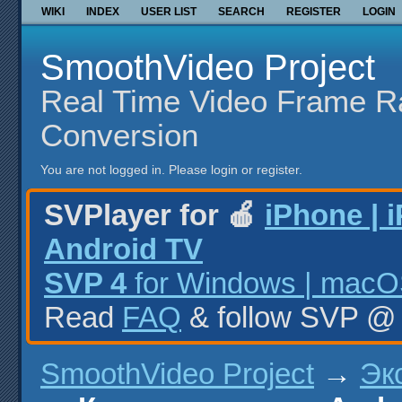
WIKI
INDEX
USER LIST
SEARCH
REGISTER
LOGIN
SmoothVideo Project
Real Time Video Frame R
Conversion
You are not logged in.
Please login or register.
SVPlayer for 🍎
iPhone | 
Android TV
SVP 4
for Windows | macOS
Read
FAQ
& follow SVP 
SmoothVideo Project
→
Эк