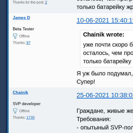
Thanks for the post:
2
только батарейку жр
James D
10-06-2021 15:40:1
Beta Tester
Chainik wrote:
Offline
Thanks:
97
уже почти скоро 
осталось, чем пр
только батарейку 
Я уж было подумал, 
Супер!
Chainik
25-06-2021 10:38:0
SVP developer
Граждане, живые же
Offline
Thanks:
1730
Требования:
- опытыный SVP-пол