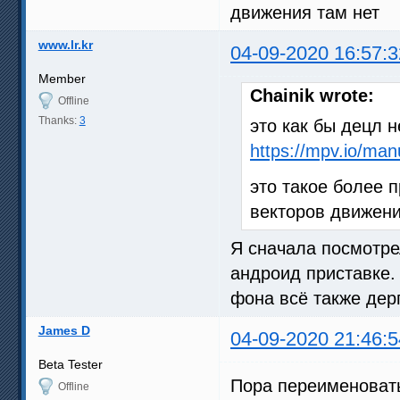
движения там нет
www.lr.kr
04-09-2020 16:57:3
Member
Chainik wrote:
Offline
Thanks:
3
это как бы децл не
https://mpv.io/man
это такое более 
векторов движени
Я сначала посмотре
андроид приставке.
фона всё также дерг
James D
04-09-2020 21:46:5
Beta Tester
Пора переименовать
Offline