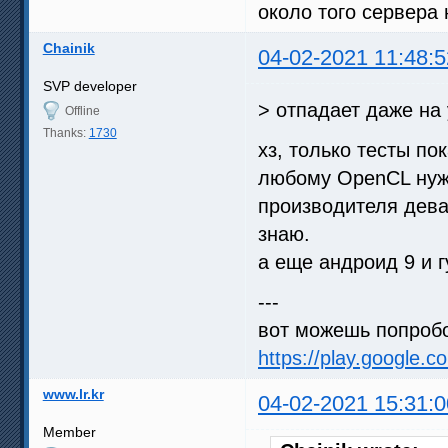
около того сервера
Chainik
04-02-2021 11:48:5
SVP developer
> отпадает даже на
Offline
Thanks:
1730
хз, только тесты по
любому OpenCL нуже
производителя дева
знаю.
а еще андроид 9 и г
---
вот можешь попробо
https://play.google.c
www.lr.kr
04-02-2021 15:31:0
Member