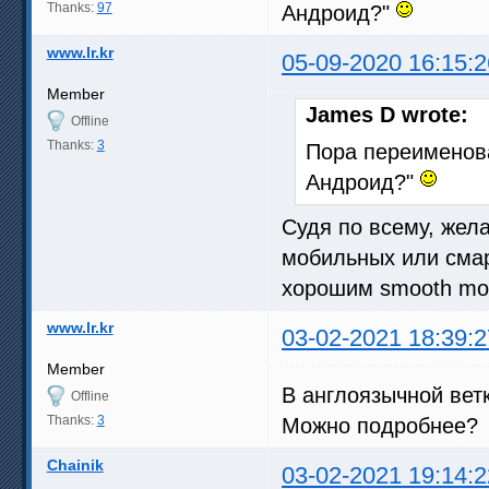
Thanks:
97
Андроид?"
www.lr.kr
05-09-2020 16:15:2
Member
James D wrote:
Offline
Thanks:
3
Пора переименова
Андроид?"
Судя по всему, жел
мобильных или смар
хорошим smooth mot
www.lr.kr
03-02-2021 18:39:2
Member
В англоязычной вет
Offline
Thanks:
3
Можно подробнее?
Chainik
03-02-2021 19:14:2