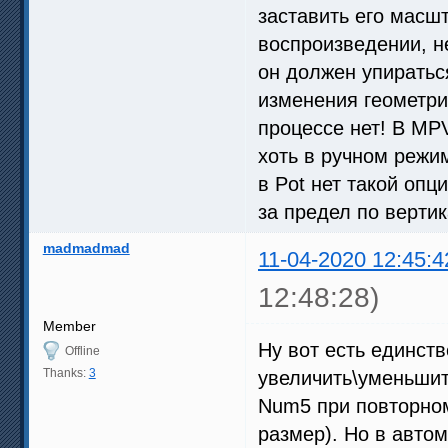
заставить его масш
воспроизведении, н
он должен упираться
изменения геометрии
процессе нет! В MPV
хоть в ручном режим
в Pot нет такой опц
за предел по вертик
madmadmad
11-04-2020 12:45:4
12:48:28)
Member
Ну вот есть единст
Offline
Thanks:
3
увеличить\уменьши
Num5 при повторно
размер). Но в автом