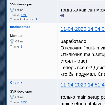
SVP developer
тогда хз как свп мо
Offline
Thanks:
1730
Thanks for the post:
1
madmadmad
11-04-2020 14:04:0
Member
Заработало!
Offline
Thanks:
3
Отключил "built-in vid
Отключил main.setup
стоял - true)
Теперь всё ок! Действ
кто бы подумал. Сп
Chainik
11-04-2020 14:51:4
SVP developer
только main.setup.po
Offline
Thanks:
1730
main.setup.potplayer