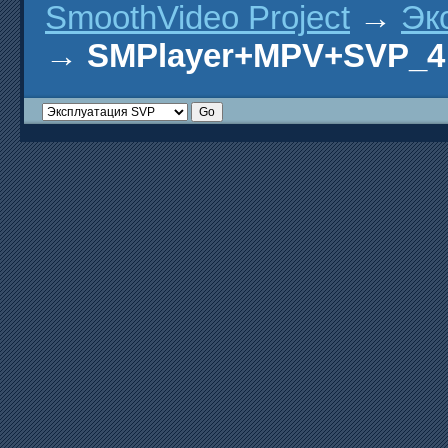
SmoothVideo Project
→
Эк
→
SMPlayer+MPV+SVP_4