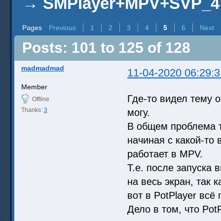
→
SMPlayer+MPV+SVP_4
Pages
Previous
1
2
3
4
5
6
Next
Posts: 101 to 125 of 128
madmadmad
11-04-2020 06:29:3
Member
Где-то видел тему о
Offline
Thanks:
3
могу.
В общем проблема т
начиная с какой-то 
работает в MPV.
Т.е. после запуска
на весь экран, так к
вот в PotPlayer всё 
Дело в том, что Pot