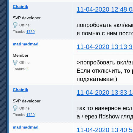
Chainik
11-04-2020 12:48:0
SVP developer
попробовать вкл/выкл 
Offline
Thanks:
1730
я помню с ним посто
madmadmad
11-04-2020 13:13:3
Member
>попробовать вкл/выкл
Offline
Thanks:
3
Если отключить, то
подхватывает)
Chainik
11-04-2020 13:33:1
SVP developer
так то наверное если
Offline
Thanks:
1730
а через ffdshow гля
madmadmad
11-04-2020 13:40:5