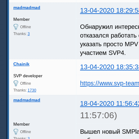
madmadmad
13-04-2020 18:29:5
Member
Обнаружил интерес
Offline
Thanks:
3
отказался работать
указать просто MPV 
участием SVP4.
Chainik
13-04-2020 18:35:3
SVP developer
https://www.svp-tea
Offline
Thanks:
1730
madmadmad
18-04-2020 11:56:4
11:57:06)
Member
Вышел новый SMPlay
Offline
Thanks:
3