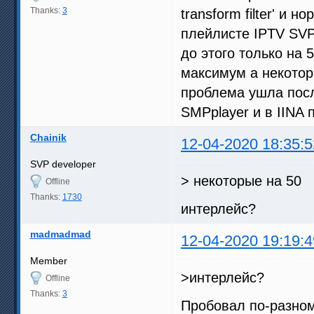
Thanks:
3
transform filter' и
плейлисте IPTV SVP
до этого только на 
максимум а некоторы
проблема ушла пос
SMPplayer и в IINA 
Chainik
12-04-2020 18:35:5
SVP developer
> некоторые на 50
Offline
Thanks:
1730
интерлейс?
madmadmad
12-04-2020 19:19:4
Member
>интерлейс?
Offline
Thanks:
3
Пробовал по-разном