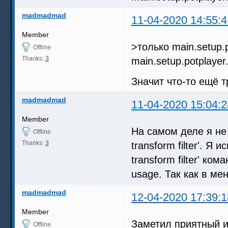
madmadmad
11-04-2020 14:55:4
Member
>только main.setup.p
Offline
Thanks:
3
main.setup.potplayer
Значит что-то ещё т
madmadmad
11-04-2020 15:04:2
Member
На самом деле я не 
Offline
Thanks:
3
transform filter'. Я
transform filter' кома
usage. Так как в ме
madmadmad
12-04-2020 17:39:1
Member
Заметил приятный и 
Offline