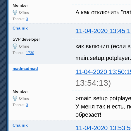
Member
А как отключить "nati
Offline
Thanks:
3
Chainik
11-04-2020 13:45:1
SVP developer
как включил (если 
Offline
Thanks:
1730
main.setup.potplayer
madmadmad
11-04-2020 13:50:1
13:54:13)
Member
>main.setup.potplayer
Offline
Thanks:
3
У меня так и есть, 
обрезает!
Chainik
11-04-2020 13:53:5