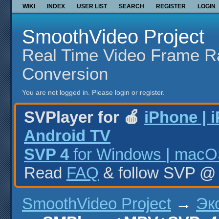
WIKI
INDEX
USER LIST
SEARCH
REGISTER
LOGIN
SmoothVideo Project
Real Time Video Frame R
Conversion
You are not logged in.
Please login or register.
SVPlayer for 🍎
iPhone | 
Android TV
SVP 4
for Windows | macOS
Read
FAQ
& follow SVP 
SmoothVideo Project
→
Эк