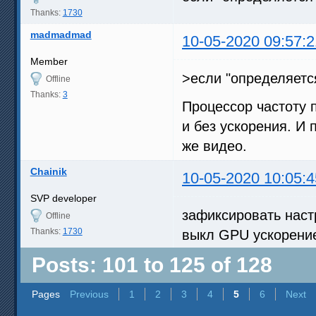
Thanks:
1730
madmadmad
10-05-2020 09:57:2
Member
>если "определяется
Offline
Thanks:
3
Процессор частоту п
и без ускорения. И 
же видео.
Chainik
10-05-2020 10:05:4
SVP developer
зафиксировать настр
Offline
Thanks:
1730
выкл GPU ускорение
Posts: 101 to 125 of 128
Pages
Previous
1
2
3
4
5
6
Next