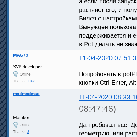
а если после запуск
растянет его, и пол
Бился с настройками
Вынужден пользоват
поддерживается и е
в Pot делать не зна
MAG79
11-04-2020 07:51:3
SVP developer
Попробовать в potP
Offline
Thanks:
1108
кнопки Ctrl-Enter, Alt
madmadmad
11-04-2020 08:33:1
08:47:46)
Member
Да пробовал всё! Де
Offline
Thanks:
3
геометрию, или раст