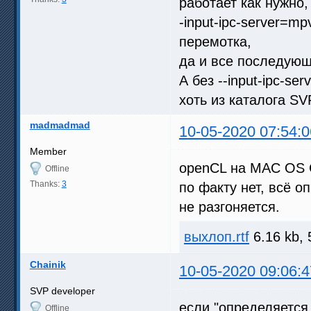
работает как нужно,
-input-ipc-server=m
перемотка,
да и все последующ
А без --input-ipc-se
хоть из каталога SV
madmadmad
10-05-2020 07:54:0
Member
openCL на MAC OS C
Offline
Thanks:
3
по факту нет, всё о
не разгоняется.
выхлоп.rtf
6.16 kb, 
Chainik
10-05-2020 09:06:4
SVP developer
если "определяется 
Offline