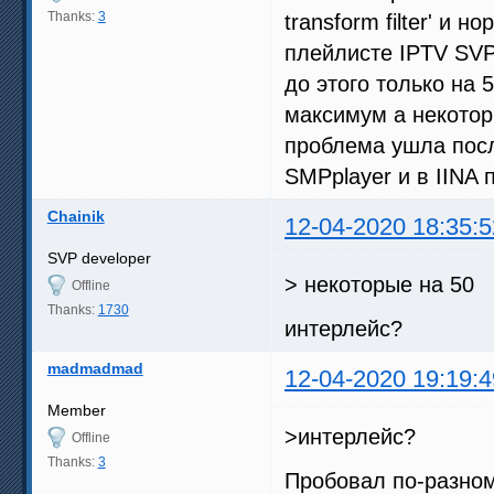
Thanks:
3
transform filter' и
плейлисте IPTV SVP
до этого только на 
максимум а некоторы
проблема ушла пос
SMPplayer и в IINA 
Chainik
12-04-2020 18:35:5
SVP developer
> некоторые на 50
Offline
Thanks:
1730
интерлейс?
madmadmad
12-04-2020 19:19:4
Member
>интерлейс?
Offline
Thanks:
3
Пробовал по-разном