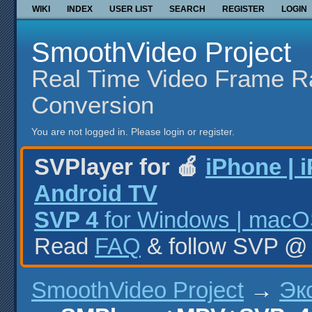
WIKI
INDEX
USER LIST
SEARCH
REGISTER
LOGIN
SmoothVideo Project
Real Time Video Frame R
Conversion
You are not logged in.
Please login or register.
SVPlayer for 🍎
iPhone | 
Android TV
SVP 4
for Windows | macOS
Read
FAQ
& follow SVP 
SmoothVideo Project
→
Эк