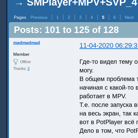
→
SMPlayer+MPV+SVP_4
Pages
Previous
1
2
3
4
5
6
Next
Posts: 101 to 125 of 128
madmadmad
11-04-2020 06:29:3
Member
Где-то видел тему о
Offline
Thanks:
3
могу.
В общем проблема т
начиная с какой-то 
работает в MPV.
Т.е. после запуска
на весь экран, так к
вот в PotPlayer всё 
Дело в том, что Pot