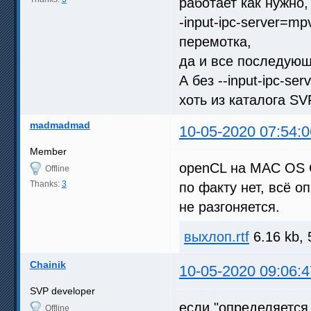
работает как нужно,
-input-ipc-server=m
перемотка,
да и все последующ
А без --input-ipc-se
хоть из каталога SV
madmadmad
10-05-2020 07:54:0
Member
openCL на MAC OS C
Offline
Thanks:
3
по факту нет, всё о
не разгоняется.
выхлоп.rtf
6.16 kb, 
Chainik
10-05-2020 09:06:4
SVP developer
если "определяется 
Offline