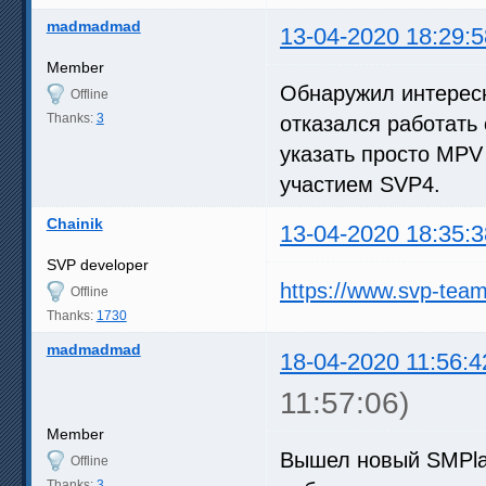
madmadmad
13-04-2020 18:29:5
Member
Обнаружил интерес
Offline
Thanks:
3
отказался работать
указать просто MPV 
участием SVP4.
Chainik
13-04-2020 18:35:3
SVP developer
https://www.svp-tea
Offline
Thanks:
1730
madmadmad
18-04-2020 11:56:4
11:57:06)
Member
Вышел новый SMPlay
Offline
Thanks:
3