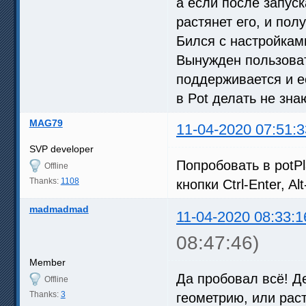
а если после запуск
растянет его, и пол
Бился с настройками
Вынужден пользоват
поддерживается и е
в Pot делать не зна
MAG79
11-04-2020 07:51:3
SVP developer
Попробовать в potP
Offline
Thanks:
1108
кнопки Ctrl-Enter, Alt
madmadmad
11-04-2020 08:33:1
08:47:46)
Member
Да пробовал всё! Де
Offline
Thanks:
3
геометрию, или раст