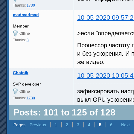
Thanks:
1730
madmadmad
10-05-2020 09:57:2
Member
>если "определяется
Offline
Thanks:
3
Процессор частоту п
и без ускорения. И 
же видео.
Chainik
10-05-2020 10:05:4
SVP developer
зафиксировать настр
Offline
Thanks:
1730
выкл GPU ускорение
Posts: 101 to 125 of 128
Pages
Previous
1
2
3
4
5
6
Next