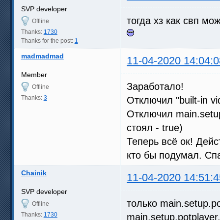
SVP developer
тогда хз как свп мо
Offline
Thanks:
1730
Thanks for the post:
1
madmadmad
11-04-2020 14:04:0
Member
Заработало!
Offline
Thanks:
3
Отключил "built-in vid
Отключил main.setup
стоял - true)
Теперь всё ок! Действ
кто бы подумал. Сп
Chainik
11-04-2020 14:51:4
SVP developer
только main.setup.po
Offline
Thanks:
1730
main.setup.potplayer