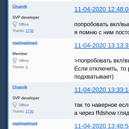
Chainik
11-04-2020 12:48:0
SVP developer
попробовать вкл/выкл 
Offline
Thanks:
1730
я помню с ним посто
madmadmad
11-04-2020 13:13:3
Member
>попробовать вкл/выкл
Offline
Thanks:
3
Если отключить, то
подхватывает)
Chainik
11-04-2020 13:33:1
SVP developer
так то наверное если
Offline
Thanks:
1730
а через ffdshow гля
madmadmad
11-04-2020 13:40:5