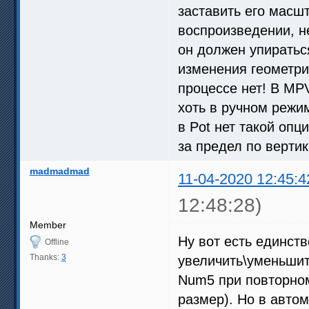
заставить его масш
воспроизведении, н
он должен упираться
изменения геометрии
процессе нет! В MPV
хоть в ручном режим
в Pot нет такой опц
за предел по вертик
madmadmad
11-04-2020 12:45:4
12:48:28)
Member
Ну вот есть единст
Offline
Thanks:
3
увеличить\уменьши
Num5 при повторно
размер). Но в автом