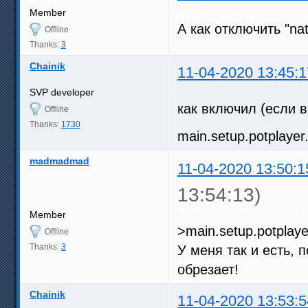
Member
А как отключить "nati
Offline
Thanks:
3
Chainik
11-04-2020 13:45:1
SVP developer
как включил (если 
Offline
Thanks:
1730
main.setup.potplayer
madmadmad
11-04-2020 13:50:1
13:54:13)
Member
>main.setup.potplayer
Offline
Thanks:
3
У меня так и есть, 
обрезает!
Chainik
11-04-2020 13:53:5