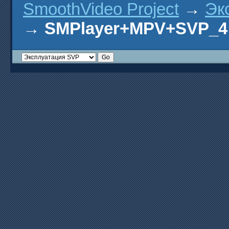
SmoothVideo Project
→
Эк
→
SMPlayer+MPV+SVP_4