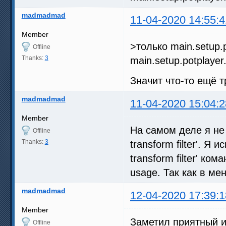
madmadmad
11-04-2020 14:55:4
Member
>только main.setup.p
Offline
Thanks:
3
main.setup.potplayer
Значит что-то ещё т
madmadmad
11-04-2020 15:04:2
Member
На самом деле я не 
Offline
Thanks:
3
transform filter'. Я
transform filter' кома
usage. Так как в ме
madmadmad
12-04-2020 17:39:1
Member
Заметил приятный и 
Offline