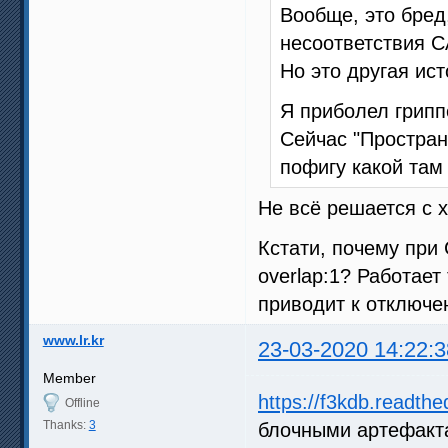
Вообще, это бред
несоответствия С
Но это другая ист
Я приболел грипп
Сейчас "Простран
пофигу какой там
Не всё решается с x
Кстати, почему при 
overlap:1? Работает
приводит к отключе
www.lr.kr
23-03-2020 14:22:3
Member
https://f3kdb.readthed
Offline
Thanks:
3
блочными артефакт