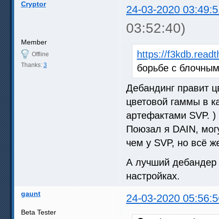
Cryptor
24-03-2020 03:49:5
03:52:40)
Member
https://f3kdb.readt
Offline
Thanks:
3
борьбе с блочны
Дебандинг правит ц
цветовой гаммы в ка
артефактами SVP. )
Поюзал я DAIN, мог
чем у SVP, но всё 
А лучший дебандер
настройках.
gaunt
24-03-2020 05:56:5
Beta Tester