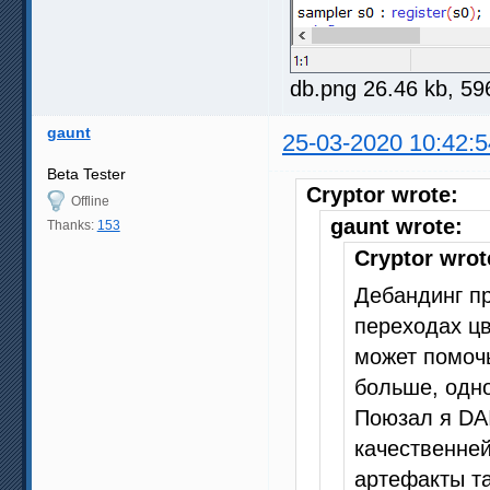
db.png 26.46 kb, 5
gaunt
25-03-2020 10:42:5
Beta Tester
Cryptor wrote:
Offline
gaunt wrote:
Thanks:
153
Cryptor wrot
Дебандинг пр
переходах цв
может помочь
больше, одно
Поюзал я DAI
качественней
артефакты т