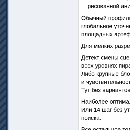
рисованной ан
Обычный профиль 
глобальное уточн
площадных артеф
Для мелких разре
Детект смены сце
всех уровнях пир
Либо крупные бло
и чувствительност
Тут без вариантов
Наиболее оптимал
Или 14 шаг без у
поиска.
Все остальное то