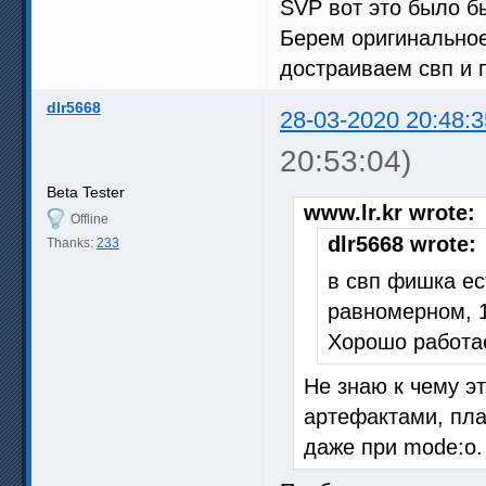
SVP вот это было б
Берем оригинальное
достраиваем свп и 
dlr5668
28-03-2020 20:48:3
20:53:04)
Beta Tester
www.lr.kr wrote:
Offline
dlr5668 wrote:
Thanks:
233
в свп фишка ес
равномерном, 1
Хорошо работае
Не знаю к чему эт
артефактами, пла
даже при mode:o.