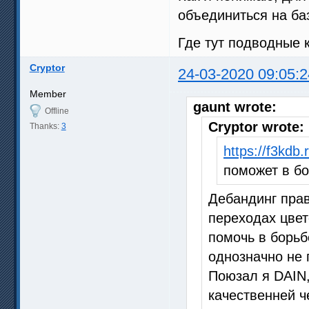
объединиться на баз
Где тут подводные 
Cryptor
24-03-2020 09:05:2
Member
gaunt wrote:
Offline
Cryptor wrote:
Thanks:
3
https://f3kdb.
поможет в б
Дебандинг прав
переходах цвет
помочь в борьб
однозначно не 
Поюзал я DAIN,
качественней ч