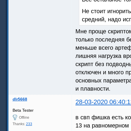
Не стоит игнорит
средний, надо ис
Мне проще скрипто
только последняя б
меньше всего артеф
лишняя нагрузка вр
скрипт без подводны
отключен и много п
основных параметра
и плавности.
dlr5668
28-03-2020 06:40:1
Beta Tester
в свп фишка есть к
Offline
Thanks:
233
13 на равномерном 