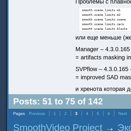
Проблемы с плавнос
smooth.scene.limits.m1      
smooth.scene.limits.m2      
smooth.scene.limits.scene   
smooth.scene.limits.zero    
smooth.scene.limits.blocks  
или еще меньше (же
Manager – 4.3.0.165
= artifacts masking i
SVPflow – 4.3.0.165
= improved SAD mask
и хренота которая д
Posts: 51 to 75 of 142
Pages
Previous
1
2
3
4
5
6
Next
SmoothVideo Project
→
Эк