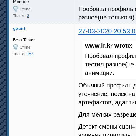
Member
Пробовал профиль с 
Offline
Thanks:
3
разное(не только я
gaunt
27-03-2020 20:53:0
Beta Tester
www.lr.kr wrote:
Offline
Thanks:
153
Пробовал профиль
тестил разное(не
анимации.
Обычный профиль дл
уточнение, поиск н
артефактов, адапт
Для мелких разреше
Детект смены сцен=
уровнях пирамиды. 