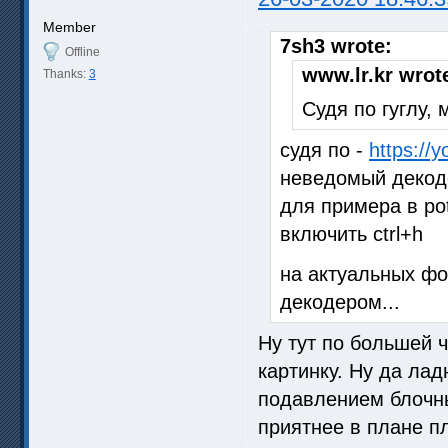
Member
7sh3 wrote:
Offline
www.lr.kr wrot
Thanks:
3
Судя по гуглу,
судя по -
https://
неведомый декоде
для примера в pot
включить ctrl+h
на актуальных фо
декодером...
Ну тут по большей ч
картинку. Ну да лад
подавлением блочны
приятнее в плане п