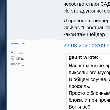
несоответствия САД 
Но это другая истор
Я приболел гриппер
Сейчас "Пространств
какой там шейдер.
www.lr.kr
22-03-2020 23:09:5
Member
gaunt wrote:
Offline
Thanks:
3
Насчет меньше ар
пиксельного мусо
В общем случае, 
профиль.
Просто с блочны
блоки, и при про
Вот и всё.