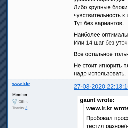
Либо крупные блоки
чувствительность к 
Тут без вариантов.
Наиболее оптимальн
Или 14 шаг без уто
Все остальное тольк
Не стоит игнорить 
надо использовать.
www.lr.kr
27-03-2020 22:13:1
Member
gaunt wrote:
Offline
www.lr.kr wrot
Thanks:
3
Пробовал профи
тестил разное(