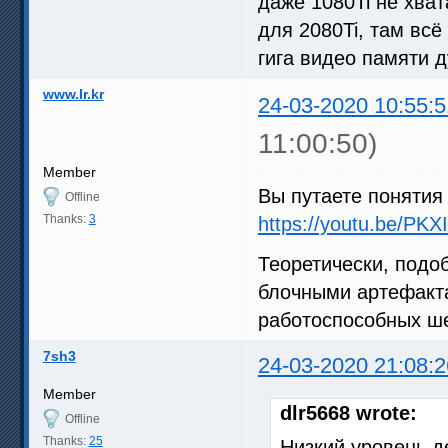
даже 1080Ti не хват
для 2080Ti, там всё
гига видео памяти 
www.lr.kr
24-03-2020 10:55:5
11:00:50)
Member
Вы путаете понятия 
Offline
Thanks:
3
https://youtu.be/PKX
Теоретически, подо
блочными артефакта
работоспособных ш
7sh3
24-03-2020 21:08:2
Member
dlr5668 wrote:
Offline
Thanks:
25
Низкий уровень д