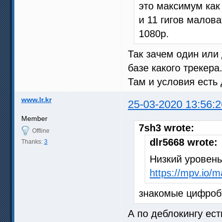
это максимум как 
и 11 гигов малов
1080p.
Так зачем один или
базе какого трекера
Там и условия есть
www.lr.kr
25-03-2020 13:56:2
Member
7sh3 wrote:
Offline
dlr5668 wrote:
Thanks:
3
Низкий уровень
https://mpv.io/
знакомые цифробу
А по деблокингу ес