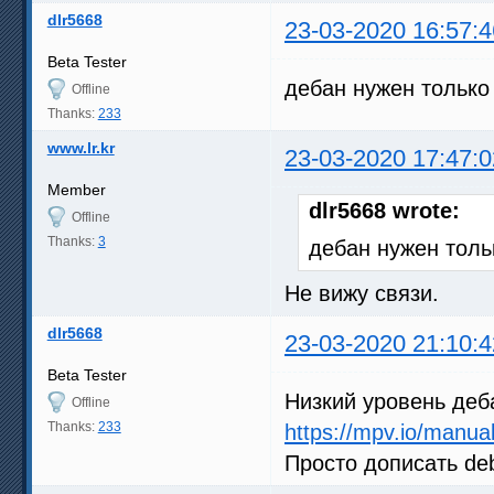
dlr5668
23-03-2020 16:57:4
Beta Tester
дебан нужен только
Offline
Thanks:
233
www.lr.kr
23-03-2020 17:47:0
Member
dlr5668 wrote:
Offline
Thanks:
3
дебан нужен толь
Не вижу связи.
dlr5668
23-03-2020 21:10:4
Beta Tester
Низкий уровень деб
Offline
Thanks:
233
https://mpv.io/manua
Просто дописать deb