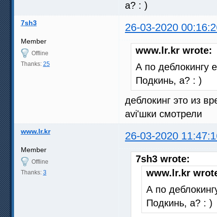
а? : )
7sh3
26-03-2020 00:16:2
Member
www.lr.kr wrote:
Offline
Thanks:
25
А по деблокингу 
Подкинь, а? : )
деблокинг это из в
avi'шки смотрели
www.lr.kr
26-03-2020 11:47:1
Member
7sh3 wrote:
Offline
www.lr.kr wrot
Thanks:
3
А по деблокинг
Подкинь, а? : )