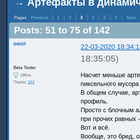
→
Артефакты в динамич
Pages
Previous
1
2
3
4
5
6
Next
Posts: 51 to 75 of 142
gaunt
22-03-2020 18:34:1
18:35:05)
Beta Tester
Насчет меньше арте
Offline
Thanks:
153
пиксельного мусора
В общем случае, ар
профиль.
Просто с блочным а
при прочих равных 
Вот и всё.
Вообще, это бред, 