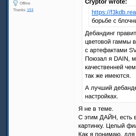
Cryptor wrote:
Offline
Thanks:
153
https://f3kdb.re
борьбе с блоч
Дебандинг правит
цветовой гаммы в
с артефактами SV
Поюзал я DAIN, м
качественней чем
так же имеются.
А лучший дебанд
настройках.
Я не в теме.
С этим ДАЙН, есть 
картинку. Целый ф
Как я понимаю, для 