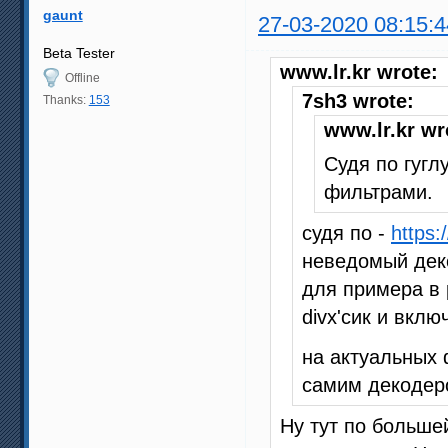
gaunt
27-03-2020 08:15:4
Beta Tester
www.lr.kr wrote:
Offline
7sh3 wrote:
Thanks:
153
www.lr.kr wr
Судя по гугл
фильтрами.
судя по -
https:
неведомый деко
для примера в 
divx'сик и включ
на актуальных 
самим декодеро
Ну тут по больше