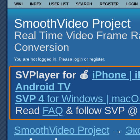
WIKI
INDEX
USER LIST
SEARCH
REGISTER
LOGIN
SmoothVideo Project
Real Time Video Frame R
Conversion
You are not logged in.
Please login or register.
SVPlayer for 🍎
iPhone | 
Android TV
SVP 4
for Windows | macOS
Read
FAQ
& follow SVP 
SmoothVideo Project
→
Эк