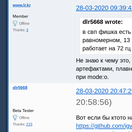
www.lr.kr
28-03-2020 09:39:4
Member
dlr5668 wrote:
Offline
Thanks:
3
в свп фишка есть
равномерном, 13 
работает на 72 гц
Не знаю к чему это,
артефактами, плавн
при mode:o.
dlr5668
28-03-2020 20:47:2
20:58:56)
Beta Tester
Вот если бы ктото 
Offline
Thanks:
233
https://github.com/