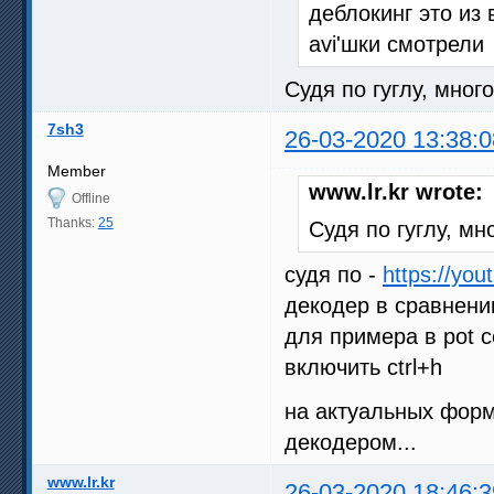
деблокинг это из
avi'шки смотрели
Судя по гуглу, мног
7sh3
26-03-2020 13:38:0
Member
www.lr.kr wrote:
Offline
Thanks:
25
Судя по гуглу, м
судя по -
https://yo
декодер в сравнени
для примера в pot с
включить ctrl+h
на актуальных форм
декодером...
www.lr.kr
26-03-2020 18:46:3