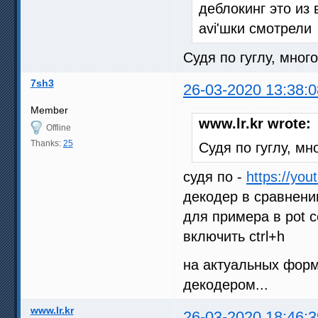
деблокинг это из
avi'шки смотрели
Судя по гуглу, мног
7sh3
26-03-2020 13:38:0
Member
www.lr.kr wrote:
Offline
Thanks:
25
Судя по гуглу, м
судя по -
https://yo
декодер в сравнени
для примера в pot с
включить ctrl+h
на актуальных форм
декодером...
www.lr.kr
26-03-2020 18:46:3