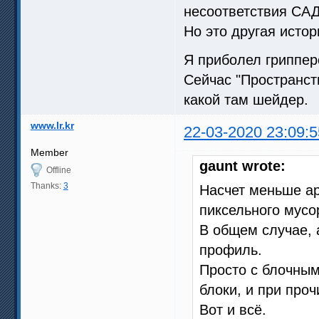
несоответствия САД 
Но это другая истор
Я приболел гриппер
Сейчас "Пространств
какой там шейдер.
www.lr.kr
22-03-2020 23:09:5
Member
gaunt wrote:
Offline
Thanks:
3
Насчет меньше ар
пиксельного мусо
В общем случае, 
профиль.
Просто с блочны
блоки, и при про
Вот и всё.