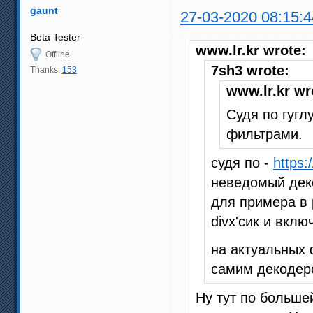
gaunt
27-03-2020 08:15:4
Beta Tester
www.lr.kr wrote:
Offline
7sh3 wrote:
Thanks:
153
www.lr.kr wr
Судя по гугл
фильтрами.
судя по -
https:
неведомый деко
для примера в 
divx'сик и включ
на актуальных 
самим декодеро
Ну тут по больше