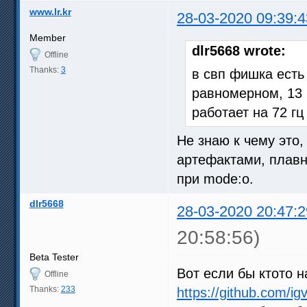
www.lr.kr
28-03-2020 09:39:4
Member
dlr5668 wrote:
Offline
Thanks:
3
в свп фишка есть
равномерном, 13 
работает на 72 гц
Не знаю к чему это,
артефактами, плавн
при mode:o.
dlr5668
28-03-2020 20:47:2
20:58:56)
Beta Tester
Вот если бы ктото 
Offline
Thanks:
233
https://github.com/