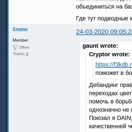
объединиться на баз
Где тут подводные 
Cryptor
24-03-2020 09:05:2
Member
gaunt wrote:
Offline
Cryptor wrote:
Thanks:
3
https://f3kdb.
поможет в б
Дебандинг прав
переходах цвет
помочь в борьб
однозначно не 
Поюзал я DAIN,
качественней ч