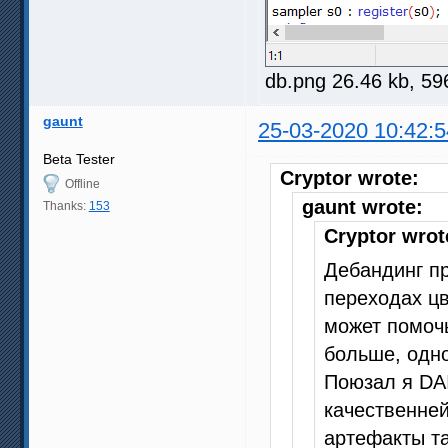
db.png 26.46 kb, 5
gaunt
25-03-2020 10:42:5
Beta Tester
Cryptor wrote:
Offline
gaunt wrote:
Thanks:
153
Cryptor wrot
Дебандинг пр
переходах цв
может помочь
больше, одно
Поюзал я DAI
качественней
артефакты т