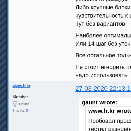
Либо крупные блоки
чувствительность к 
Тут без вариантов.
Наиболее оптимальн
Или 14 шаг без уто
Все остальное тольк
Не стоит игнорить 
надо использовать.
www.lr.kr
27-03-2020 22:13:1
Member
gaunt wrote:
Offline
www.lr.kr wrot
Thanks:
3
Пробовал профи
тестил разное(