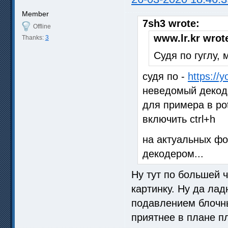
Member
7sh3 wrote:
Offline
www.lr.kr wrot
Thanks:
3
Судя по гуглу,
судя по -
https://
неведомый декоде
для примера в pot
включить ctrl+h
на актуальных фо
декодером...
Ну тут по большей ч
картинку. Ну да лад
подавлением блочны
приятнее в плане п