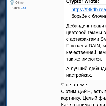
Cryptor wrote:
Offline
Thanks:
153
https://f3kdb.re
борьбе с блоч
Дебандинг правит
цветовой гаммы в
с артефактами SV
Поюзал я DAIN, м
качественней чем
так же имеются.
А лучший дебанд
настройках.
Я не в теме.
С этим ДАЙН, есть 
картинку. Целый ф
Как я понимаю, для 