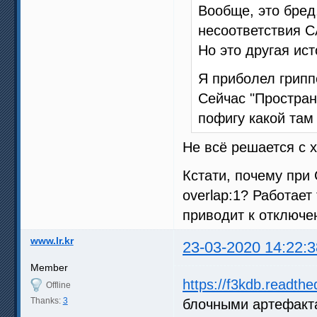
Вообще, это бред
несоответствия С
Но это другая ист
Я приболел грипп
Сейчас "Простран
пофигу какой там
Не всё решается с x
Кстати, почему при 
overlap:1? Работает
приводит к отключе
www.lr.kr
23-03-2020 14:22:3
Member
https://f3kdb.readthed
Offline
Thanks:
3
блочными артефакт