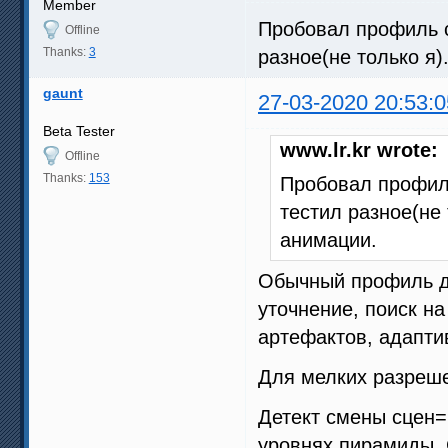
Member
Пробовал профиль с 
Offline
Thanks:
3
разное(не только я
gaunt
27-03-2020 20:53:0
Beta Tester
www.lr.kr wrote:
Offline
Thanks:
153
Пробовал профиль
тестил разное(не
анимации.
Обычный профиль дл
уточнение, поиск н
артефактов, адапт
Для мелких разреше
Детект смены сцен=
уровнях пирамиды. 