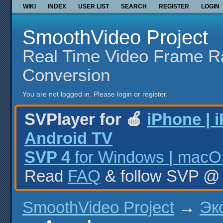
WIKI
INDEX
USER LIST
SEARCH
REGISTER
LOGIN
SmoothVideo Project
Real Time Video Frame R
Conversion
You are not logged in.
Please login or register.
SVPlayer for 🍎
iPhone | 
Android TV
SVP 4
for Windows | macOS
Read
FAQ
& follow SVP 
SmoothVideo Project
→
Эк