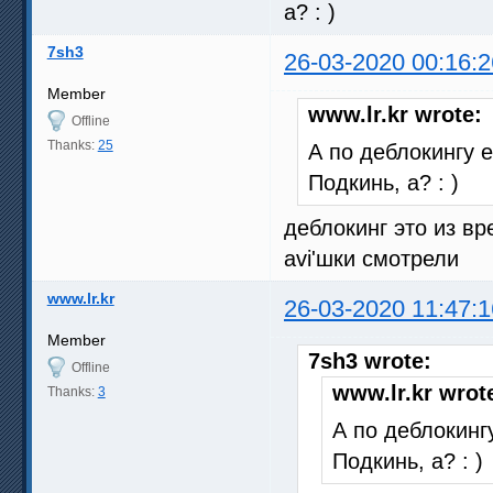
а? : )
7sh3
26-03-2020 00:16:2
Member
www.lr.kr wrote:
Offline
Thanks:
25
А по деблокингу 
Подкинь, а? : )
деблокинг это из в
avi'шки смотрели
www.lr.kr
26-03-2020 11:47:1
Member
7sh3 wrote:
Offline
www.lr.kr wrot
Thanks:
3
А по деблокинг
Подкинь, а? : )