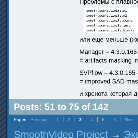
Проблемы с плавнос
smooth.scene.limits.m1      
smooth.scene.limits.m2      
smooth.scene.limits.scene   
smooth.scene.limits.zero    
smooth.scene.limits.blocks  
или еще меньше (же
Manager – 4.3.0.165
= artifacts masking i
SVPflow – 4.3.0.165
= improved SAD mask
и хренота которая д
Posts: 51 to 75 of 142
Pages
Previous
1
2
3
4
5
6
Next
SmoothVideo Project
→
Эк