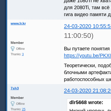
даже 1080Ti не хват
для 2080Ti, там всё
гига видео памяти 
www.lr.kr
24-03-2020 10:55:5
11:00:50)
Member
Вы путаете понятия 
Offline
Thanks:
3
https://youtu.be/PKX
Теоретически, подо
блочными артефакта
работоспособных ш
7sh3
24-03-2020 21:08:2
Member
dlr5668 wrote:
Offline
Thanks:
25
Низкий уровень д