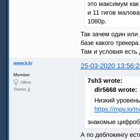
это максимум как 
и 11 гигов малов
1080p.
Так зачем один или
базе какого трекера
Там и условия есть
www.lr.kr
25-03-2020 13:56:2
Member
7sh3 wrote:
Offline
dlr5668 wrote:
Thanks:
3
Низкий уровень
https://mpv.io/
знакомые цифробу
А по деблокингу ес