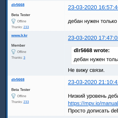
dlr5668
23-03-2020 16:57:4
Beta Tester
дебан нужен только
Offline
Thanks:
233
www.lr.kr
23-03-2020 17:47:0
Member
dlr5668 wrote:
Offline
Thanks:
3
дебан нужен толь
Не вижу связи.
dlr5668
23-03-2020 21:10:4
Beta Tester
Низкий уровень деб
Offline
Thanks:
233
https://mpv.io/manua
Просто дописать deb