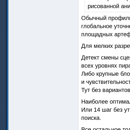
рисованной ан
Обычный профиль 
глобальное уточн
площадных артеф
Для мелких разре
Детект смены сце
всех уровнях пир
Либо крупные бло
и чувствительност
Тут без вариантов
Наиболее оптимал
Или 14 шаг без у
поиска.
Все остальное то