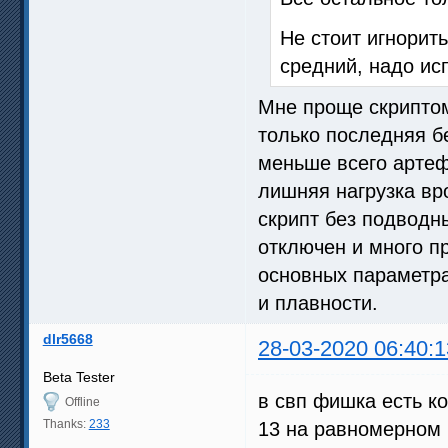
Не стоит игнорит
средний, надо ис
Мне проще скрипто
только последняя б
меньше всего артеф
лишняя нагрузка вр
скрипт без подводны
отключен и много п
основных параметра
и плавности.
dlr5668
28-03-2020 06:40:1
Beta Tester
в свп фишка есть к
Offline
Thanks:
233
13 на равномерном 