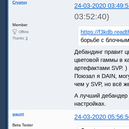
Cryptor
24-03-2020 03:49:5
03:52:40)
Member
https://f3kdb.readt
Offline
Thanks:
3
борьбе с блочны
Дебандинг правит ц
цветовой гаммы в ка
артефактами SVP. )
Поюзал я DAIN, мог
чем у SVP, но всё 
А лучший дебандер
настройках.
gaunt
24-03-2020 05:56:5
Beta Tester