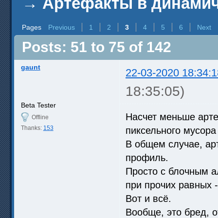
→
Артефакты в динамич
Pages
Previous
1
2
3
4
5
6
Next
Posts: 51 to 75 of 142
gaunt
22-03-2020 18:34:1
18:35:05)
Beta Tester
Насчет меньше арте
Offline
Thanks:
153
пиксельного мусора
В общем случае, ар
профиль.
Просто с блочным а
при прочих равных 
Вот и всё.
Вообще, это бред, 