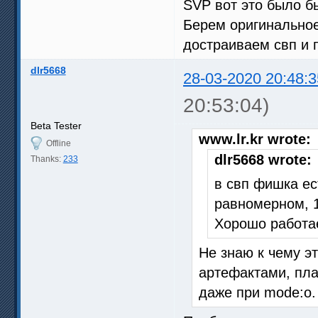
SVP вот это было б
Берем оригинальное
достраиваем свп и 
dlr5668
28-03-2020 20:48:3
20:53:04)
Beta Tester
www.lr.kr wrote:
Offline
dlr5668 wrote:
Thanks:
233
в свп фишка ес
равномерном, 1
Хорошо работае
Не знаю к чему эт
артефактами, пла
даже при mode:o.