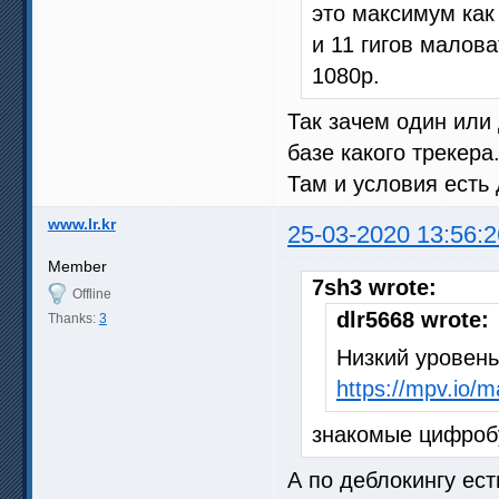
это максимум как 
и 11 гигов малов
1080p.
Так зачем один или
базе какого трекера
Там и условия есть
www.lr.kr
25-03-2020 13:56:2
Member
7sh3 wrote:
Offline
dlr5668 wrote:
Thanks:
3
Низкий уровень
https://mpv.io/
знакомые цифробу
А по деблокингу ес