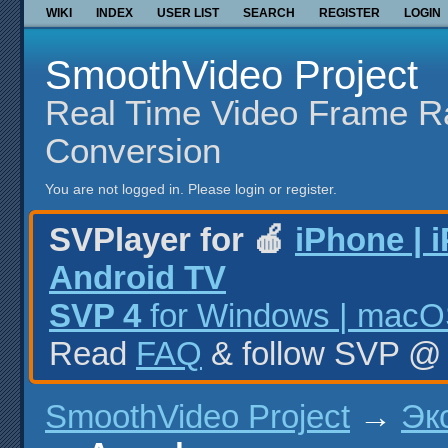
WIKI
INDEX
USER LIST
SEARCH
REGISTER
LOGIN
SmoothVideo Project
Real Time Video Frame R
Conversion
You are not logged in.
Please login or register.
SVPlayer for 🍎
iPhone | 
Android TV
SVP 4
for Windows | macOS
Read
FAQ
& follow SVP 
SmoothVideo Project
→
Эк