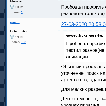
Member
Пробовал профиль с 
Offline
Thanks:
3
разное(не только я
gaunt
27-03-2020 20:53:0
Beta Tester
www.lr.kr wrote:
Offline
Thanks:
153
Пробовал профиль
тестил разное(не
анимации.
Обычный профиль дл
уточнение, поиск н
артефактов, адапт
Для мелких разреше
Детект смены сцен=
уровнях пирамиды. 