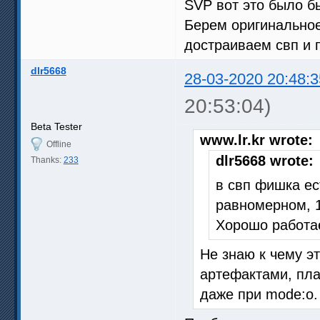
SVP вот это было б
Берем оригинальное
достраиваем свп и 
dlr5668
28-03-2020 20:48:3
20:53:04)
Beta Tester
www.lr.kr wrote:
Offline
dlr5668 wrote:
Thanks:
233
в свп фишка ес
равномерном, 1
Хорошо работае
Не знаю к чему эт
артефактами, пла
даже при mode:o.