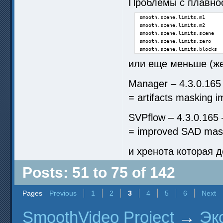
Проблемы с плавнос
smooth.scene.limits.m1      
smooth.scene.limits.m2      
smooth.scene.limits.scene   
smooth.scene.limits.zero    
smooth.scene.limits.blocks  
или еще меньше (же
Manager – 4.3.0.165
= artifacts masking i
SVPflow – 4.3.0.165
= improved SAD mask
и хренота которая д
Posts: 51 to 75 of 142
Pages
Previous
1
2
3
4
5
6
Next
SmoothVideo Project
→
Эк