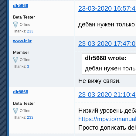
dlr5668
23-03-2020 16:57:4
Beta Tester
дебан нужен только
Offline
Thanks:
233
www.lr.kr
23-03-2020 17:47:0
Member
dlr5668 wrote:
Offline
Thanks:
3
дебан нужен толь
Не вижу связи.
dlr5668
23-03-2020 21:10:4
Beta Tester
Низкий уровень деб
Offline
Thanks:
233
https://mpv.io/manua
Просто дописать deb