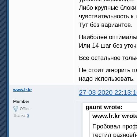
Либо крупные блоки
чувствительность к 
Тут без вариантов.
Наиболее оптимальн
Или 14 шаг без уто
Все остальное тольк
Не стоит игнорить 
надо использовать.
www.lr.kr
27-03-2020 22:13:1
Member
gaunt wrote:
Offline
www.lr.kr wrot
Thanks:
3
Пробовал профи
тестил разное(