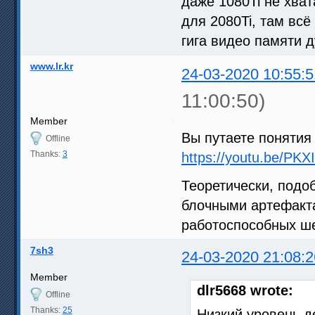
даже 1080Ti не хват
для 2080Ti, там всё
гига видео памяти 
www.lr.kr
24-03-2020 10:55:5
11:00:50)
Member
Вы путаете понятия 
Offline
Thanks:
3
https://youtu.be/PKX
Теоретически, подо
блочными артефакта
работоспособных ш
7sh3
24-03-2020 21:08:2
Member
dlr5668 wrote:
Offline
Thanks:
25
Низкий уровень д