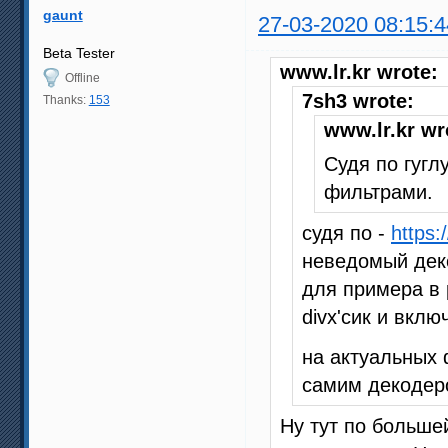
gaunt
27-03-2020 08:15:4
Beta Tester
www.lr.kr wrote:
Offline
7sh3 wrote:
Thanks:
153
www.lr.kr wr
Судя по гугл
фильтрами.
судя по -
https:
неведомый деко
для примера в 
divx'сик и включ
на актуальных 
самим декодеро
Ну тут по больше