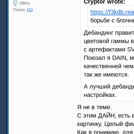
Cryptor wrote:
Offline
Thanks:
153
https://f3kdb.re
борьбе с блоч
Дебандинг правит
цветовой гаммы в
с артефактами SV
Поюзал я DAIN, м
качественней чем
так же имеются.
А лучший дебанд
настройках.
Я не в теме.
С этим ДАЙН, есть 
картинку. Целый ф
Как я понимаю, для 