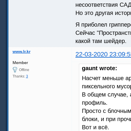
несоответствия САД 
Но это другая истор
Я приболел гриппер
Сейчас "Пространств
какой там шейдер.
www.lr.kr
22-03-2020 23:09:5
Member
gaunt wrote:
Offline
Thanks:
3
Насчет меньше ар
пиксельного мусо
В общем случае, 
профиль.
Просто с блочны
блоки, и при про
Вот и всё.