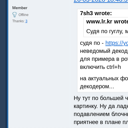
Member
7sh3 wrote:
Offline
www.lr.kr wrot
Thanks:
3
Судя по гуглу,
судя по -
https://
неведомый декоде
для примера в pot
включить ctrl+h
на актуальных фо
декодером...
Ну тут по большей ч
картинку. Ну да лад
подавлением блочны
приятнее в плане п