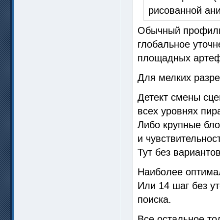
рисованной ан
Обычный профиль 
глобальное уточн
площадных артеф
Для мелких разре
Детект смены сце
всех уровнях пир
Либо крупные бло
и чувствительност
Тут без вариантов
Наиболее оптимал
Или 14 шаг без у
поиска.
Все остальное то