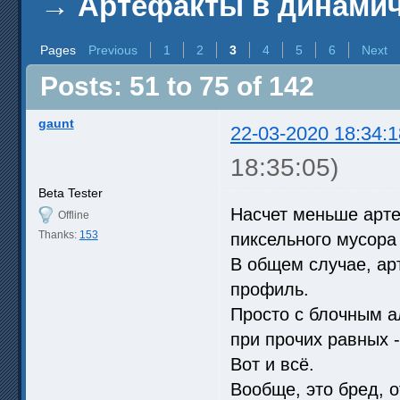
→
Артефакты в динамич
Pages
Previous
1
2
3
4
5
6
Next
Posts: 51 to 75 of 142
gaunt
22-03-2020 18:34:1
18:35:05)
Beta Tester
Насчет меньше арте
Offline
Thanks:
153
пиксельного мусора
В общем случае, ар
профиль.
Просто с блочным а
при прочих равных 
Вот и всё.
Вообще, это бред, 