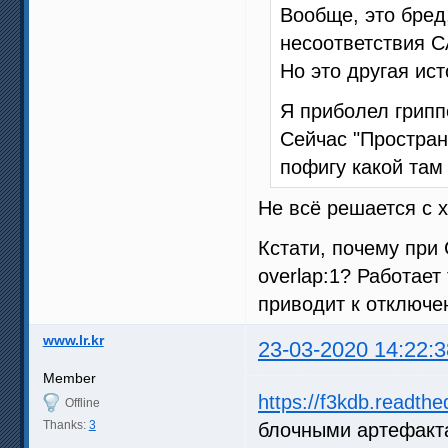
Вообще, это бред
несоответствия С
Но это другая ист
Я приболел грипп
Сейчас "Простран
пофигу какой там
Не всё решается с x
Кстати, почему при 
overlap:1? Работает
приводит к отключе
www.lr.kr
23-03-2020 14:22:3
Member
https://f3kdb.readthed
Offline
Thanks:
3
блочными артефакт