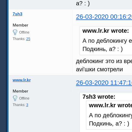
а? : )
7sh3
26-03-2020 00:16:2
Member
www.lr.kr wrote:
Offline
Thanks:
25
А по деблокингу 
Подкинь, а? : )
деблокинг это из в
avi'шки смотрели
www.lr.kr
26-03-2020 11:47:1
Member
7sh3 wrote:
Offline
www.lr.kr wrot
Thanks:
3
А по деблокинг
Подкинь, а? : )