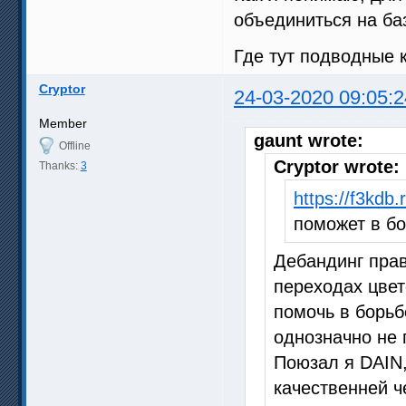
объединиться на баз
Где тут подводные 
Cryptor
24-03-2020 09:05:2
Member
gaunt wrote:
Offline
Cryptor wrote:
Thanks:
3
https://f3kdb.
поможет в б
Дебандинг прав
переходах цвет
помочь в борьб
однозначно не 
Поюзал я DAIN,
качественней ч