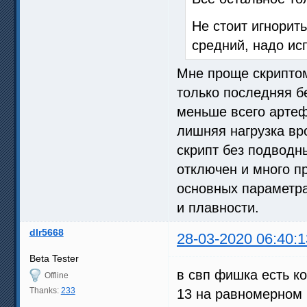
Не стоит игнорит
средний, надо ис
Мне проще скрипто
только последняя б
меньше всего артеф
лишняя нагрузка вр
скрипт без подводны
отключен и много п
основных параметра
и плавности.
dlr5668
28-03-2020 06:40:1
Beta Tester
в свп фишка есть к
Offline
Thanks:
233
13 на равномерном 