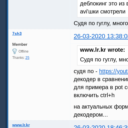
деблокинг это из
avi'шки смотрели
Судя по гуглу, мног
7sh3
26-03-2020 13:38:0
Member
www.lr.kr wrote:
Offline
Thanks:
25
Судя по гуглу, м
судя по -
https://yo
декодер в сравнени
для примера в pot с
включить ctrl+h
на актуальных форм
декодером...
www.lr.kr
26-03-2020 18:46:3