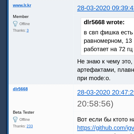
www.lr.kr
28-03-2020 09:39:4
Member
dlr5668 wrote:
Offline
Thanks:
3
в свп фишка есть
равномерном, 13 
работает на 72 гц
Не знаю к чему это,
артефактами, плавн
при mode:o.
dlr5668
28-03-2020 20:47:2
20:58:56)
Beta Tester
Вот если бы ктото 
Offline
Thanks:
233
https://github.com/