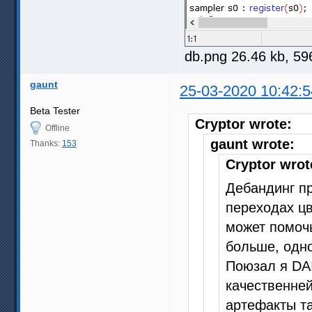
db.png 26.46 kb, 5
gaunt
25-03-2020 10:42:5
Beta Tester
Cryptor wrote:
Offline
gaunt wrote:
Thanks:
153
Cryptor wrot
Дебандинг пр
переходах цв
может помочь
больше, одно
Поюзал я DAI
качественней
артефакты т