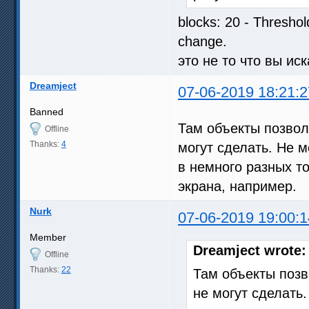
blocks: 20 - Thresho
change.
это не то что вы ис
Dreamject
07-06-2019 18:21:2
Banned
Там объекты позвол
Offline
Thanks:
4
могут сделать. Не м
в немного разных то
экрана, например.
Nurk
07-06-2019 19:00:1
Member
Dreamject wrote:
Offline
Thanks:
22
Там объекты позв
не могут сделать.