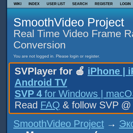
WIKI
INDEX
USER LIST
SEARCH
REGISTER
LOGIN
SmoothVideo Project
Real Time Video Frame R
Conversion
You are not logged in.
Please login or register.
SVPlayer for 🍎
iPhone | 
Android TV
SVP 4
for Windows | macOS
Read
FAQ
& follow SVP 
SmoothVideo Project
→
Эк