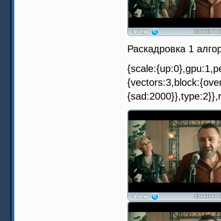
Раскадровка 1 алго
{scale:{up:0},gpu:1,pe
{vectors:3,block:{ove
{sad:2000}},type:2}},r