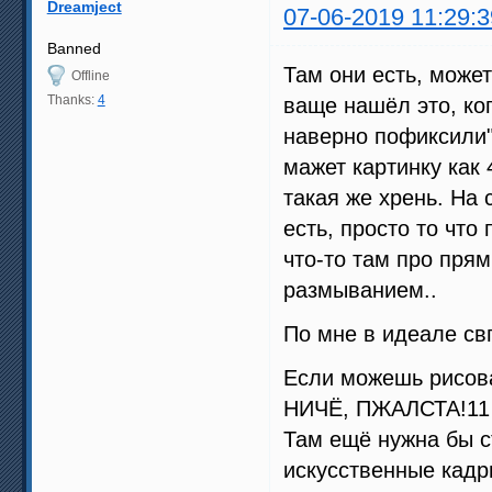
Dreamject
07-06-2019 11:29:3
Banned
Там они есть, может
Offline
Thanks:
4
ваще нашёл это, ког
наверно пофиксили"
мажет картинку как 
такая же хрень. На 
есть, просто то что
что-то там про пря
размыванием..
По мне в идеале св
Если можешь рисов
НИЧЁ, ПЖАЛСТА!11
Там ещё нужна бы с
искусственные кадр