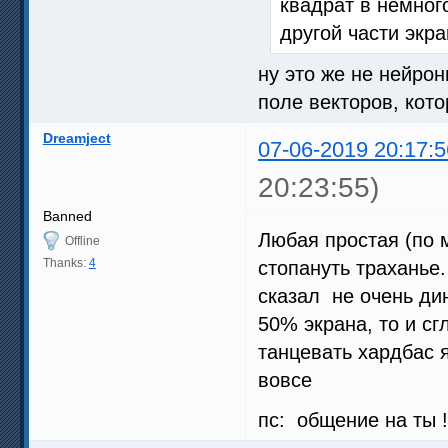
квадрат в немного
другой части экр
ну это же не нейрон
поле векторов, кото
Dreamject
07-06-2019 20:17:5
20:23:55)
Banned
Любая простая (по 
Offline
Thanks:
4
стопануть траханье
сказал не очень ди
50% экрана, то и с
танцевать хардбас я
вовсе
пс: общение на ты 