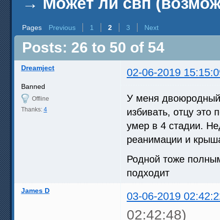
→
Может ли свп (возмо
Pages
Previous
1
2
3
Next
Posts: 26 to 50 of 54
Dreamject
02-06-2019 15:15:0
Banned
У меня двоюродный 
Offline
Thanks:
4
избивать, отцу это 
умер в 4 стадии. Н
реанимации и крыша
Родной тоже полным
подходит
James D
03-06-2019 02:42:2
02:42:48)