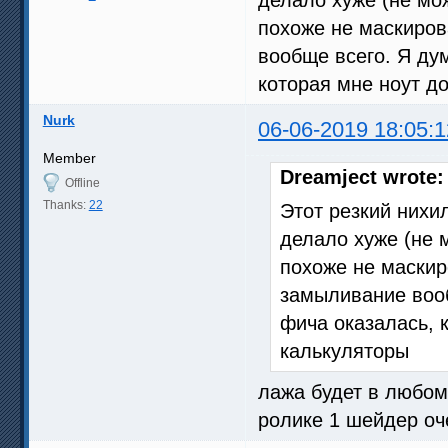
похоже не маскиров
вообще всего. Я дум
которая мне ноут д
Nurk
06-06-2019 18:05:1
Member
Dreamject wrote:
Offline
Thanks:
22
Этот резкий нихи
делало хуже (не 
похоже не маскир
замыливание вооб
фича оказалась, 
калькуляторы
лажа будет в любом
ролике 1 шейдер оч