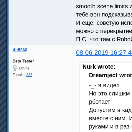
smooth.scene.limits
тебе вон подсказыв
И еще, советую испо
можно с перекрытие
П.С. что там с Robo
dlr5668
08-06-2019 16:27:4
Beta Tester
Nurk wrote:
Offline
Dreamject wrot
Thanks:
233
-_- я видел
Но это слишкм 
рботает
Допустим в кад
вместе с ним. 
руками и в раз