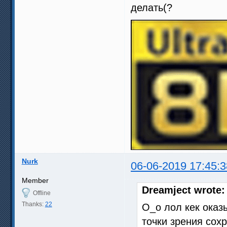
делать(?
Nurk
06-06-2019 17:45:3
Member
Dreamject wrote:
Offline
Thanks:
22
O_o лол кек оказ
точки зрения сох