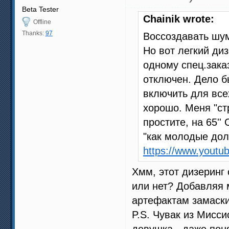
Beta Tester
Chainik wrote:
Offline
Thanks:
97
Воссоздавать шум
Но вот легкий диз
одному спец.заказ
отключен. Дело б
включить для все
хорошо. Меня "ст
простите, на 65''
"как молодые дол
https://www.yout
Хмм, этот дизеринг
или нет? Добавляя 
артефактам замаски
P.S. Чувак из Мисси
девушка - даже пон