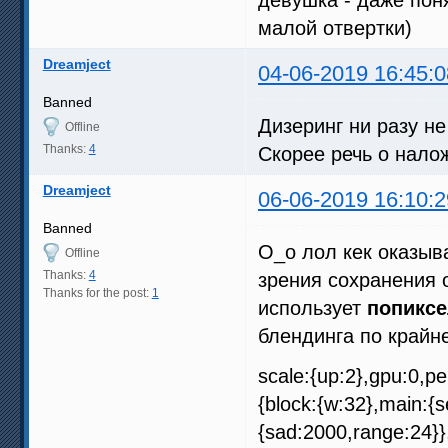
малой отвертки)
Dreamject
04-06-2019 16:45:0
Banned
Дизеринг ни разу н
Offline
Thanks:
4
Скорее речь о нал
Dreamject
06-06-2019 16:10:2
Banned
O_o лол кек оказыв
Offline
Thanks:
4
зрения сохранения 
Thanks for the post:
1
использует
попикс
блендинга по крайн
scale:{up:2},gpu:0,pe
{block:{w:32},main:{s
{sad:2000,range:24}},