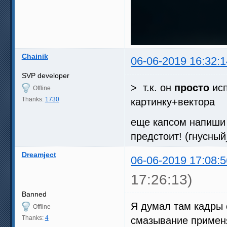
Chainik
06-06-2019 16:32:1
SVP developer
> т.к. он
просто
ис
Offline
Thanks:
1730
картинку+вектора
еще капсом напиш
предстоит! (гнусны
Dreamject
06-06-2019 17:08:5
17:26:13)
Banned
Я думал там кадры 
Offline
Thanks:
4
смазывание применя