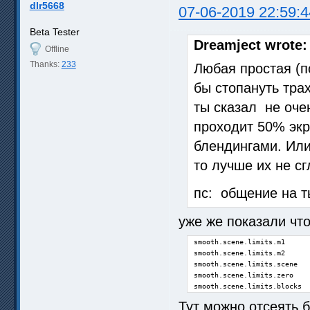
dlr5668
07-06-2019 22:59:4
Beta Tester
Dreamject wrote:
Offline
Thanks:
233
Любая простая (п
бы стопануть тра
ты сказал не оче
проходит 50% экр
блендингами. Или
то лучше их не с
пс: общение на т
уже же показали что
smooth.scene.limits.m1      
smooth.scene.limits.m2      
smooth.scene.limits.scene   
smooth.scene.limits.zero    
smooth.scene.limits.blocks  
Тут можно отсеять 