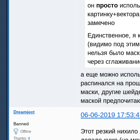
он
просто
испол
картинку+вектора
замечено
Единственное, я 
(видимо под этим
нельзя было маск
через сглаживани
а еще можно использ
распинался на прош
маски, другие шейд
маской предпочитаю
Dreamject
06-06-2019 17:53:4
Banned
Этот резкий нихило
Offline
Thanks:
4
делало хуже (не мо