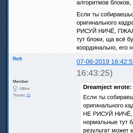
алгоритмов блоков,
Если ты собираешьс
оригинального кадра
РИСУЙ НИЧЁ, ПЖАЛС
тут блоки, ща всё бу
координально, его н
Nurk
07-06-2019 16:42:5
16:43:25)
Member
Dreamject wrote:
Offline
Thanks:
22
Если ты собираеш
оригинального ка
НЕ РИСУЙ НИЧЁ, 
нормальные тут бл
результат может 