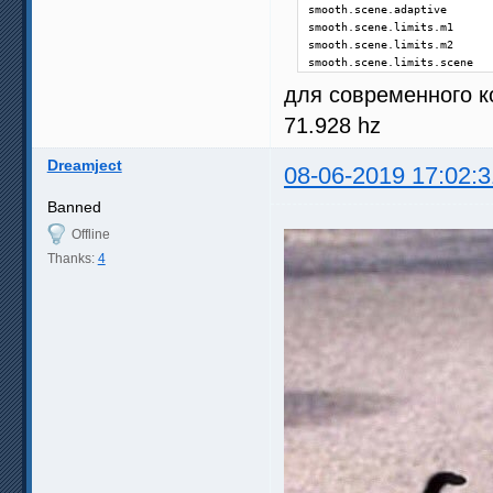
smooth.scene.adaptive       
smooth.scene.limits.m1      
smooth.scene.limits.m2      
smooth.scene.limits.scene   
для современного к
71.928 hz
Dreamject
08-06-2019 17:02:3
Banned
Offline
Thanks:
4