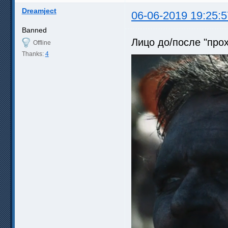
Dreamject
06-06-2019 19:25:5
Banned
Лицо до/после "прох
Offline
Thanks:
4