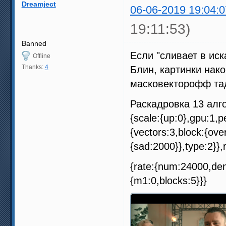
Dreamject
06-06-2019 19:04:0
19:11:53)
Banned
Если "сливает в иск
Offline
Thanks:
4
Блин, картинки нак
масковекторофф та
Раскадровка 13 алг
{scale:{up:0},gpu:1,pe
{vectors:3,block:{ove
{sad:2000}},type:2}},r
{rate:{num:24000,den
{m1:0,blocks:5}}}