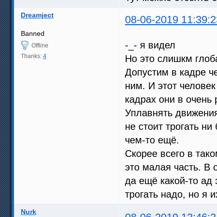
Dreamject
08-06-2019 11:39:2
Banned
-_- я видел
Offline
Thanks:
4
Но это слишкм глоб
Допустим в кадре ч
ним. И этот человек
кадрах они в очень 
Уплавнять движения
не стоит трогать н
чем-то ещё.
Скорее всего в так
это малая часть. В 
да ещё какой-то ад 
трогать надо, но я 
Nurk