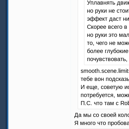
Уплавнять движ
но руки не сто
эффект даст ни
Скорее всего в
но руки это ма
то, чего не мож
более глубокие
почувствовать,
smooth.scene.lim
тебе вон подсказ
И еще, советую и
потребуется, мож
П.С. что там с Ro
Да мы со своей коло
Я много что пробов