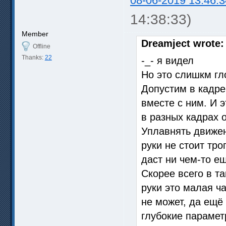
08-06-2019 13:46:3
14:38:33)
Member
Dreamject wrote:
Offline
Thanks:
22
-_- я видел
Но это слишкм гл
Допустим в кадре
вместе с ним. И 
в разных кадрах о
Уплавнять движен
руки не стоит тр
даст ни чем-то е
Скорее всего в т
руки это малая ча
не может, да ещё 
глубокие параметр