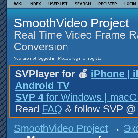
WIKI
INDEX
USER LIST
SEARCH
REGISTER
LOGIN
SmoothVideo Project
Real Time Video Frame R
Conversion
You are not logged in.
Please login or register.
SVPlayer for 🍎
iPhone | 
Android TV
SVP 4
for Windows | macOS
Read
FAQ
& follow SVP 
SmoothVideo Project
→
Эк