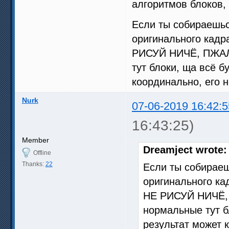
алгоритмов блоков,
Если ты собираешьс
оригинального кадра
РИСУЙ НИЧЁ, ПЖАЛС
тут блоки, ща всё бу
координально, его н
Nurk
07-06-2019 16:42:5
16:43:25)
Member
Dreamject wrote:
Offline
Thanks:
22
Если ты собираеш
оригинального ка
НЕ РИСУЙ НИЧЁ, 
нормальные тут бл
результат может 