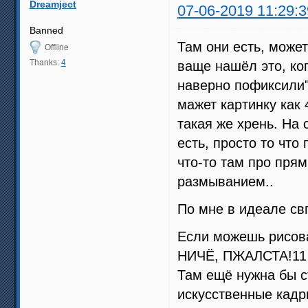
Dreamject
07-06-2019 11:29:3
Banned
Там они есть, может
Offline
Thanks:
4
ваще нашёл это, ког
наверно пофиксили"
мажет картинку как 
такая же хрень. На 
есть, просто то что
что-то там про пря
размыванием..
По мне в идеале св
Если можешь рисов
НИЧЁ, ПЖАЛСТА!11
Там ещё нужна бы с
искусственные кадр