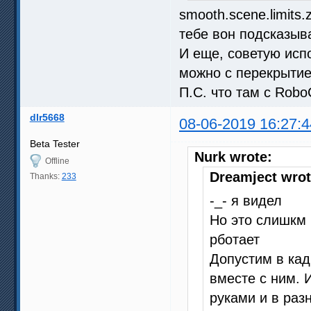
smooth.scene.limits
тебе вон подсказыв
И еще, советую испо
можно с перекрытие
П.С. что там с Robo
dlr5668
08-06-2019 16:27:4
Beta Tester
Nurk wrote:
Offline
Dreamject wrot
Thanks:
233
-_- я видел
Но это слишкм 
рботает
Допустим в кад
вместе с ним. 
руками и в раз