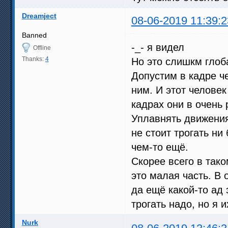
Dreamject
08-06-2019 11:39:2
Banned
-_- я видел
Offline
Thanks:
4
Но это слишкм глоб
Допустим в кадре ч
ним. И этот человек
кадрах они в очень 
Уплавнять движения
не стоит трогать н
чем-то ещё.
Скорее всего в так
это малая часть. В 
да ещё какой-то ад 
трогать надо, но я 
Nurk