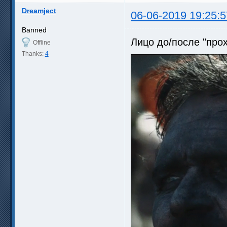
Dreamject
06-06-2019 19:25:5
Banned
Лицо до/после "прох
Offline
Thanks:
4