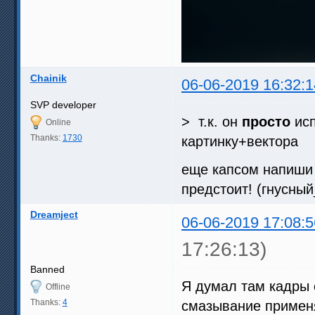
Chainik
06-06-2019 16:32:1
SVP developer
> т.к. он
просто
ис
Online
Thanks:
1730
картинку+вектора
еще капсом напиш
предстоит! (гнусны
Dreamject
06-06-2019 17:08:5
17:26:13)
Banned
Я думал там кадры 
Offline
Thanks:
4
смазывание применя