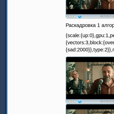
Раскадровка 1 алго
{scale:{up:0},gpu:1,pe
{vectors:3,block:{ove
{sad:2000}},type:2}},r