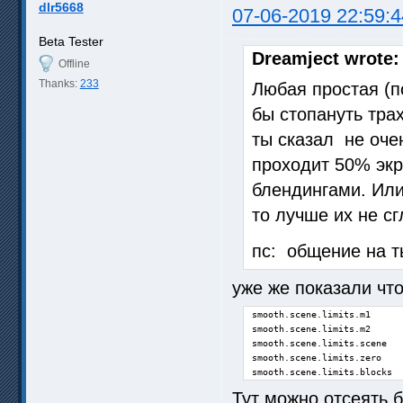
dlr5668
07-06-2019 22:59:4
Beta Tester
Dreamject wrote:
Offline
Thanks:
233
Любая простая (п
бы стопануть тра
ты сказал не оче
проходит 50% экр
блендингами. Или
то лучше их не с
пс: общение на т
уже же показали что
smooth.scene.limits.m1      
smooth.scene.limits.m2      
smooth.scene.limits.scene   
smooth.scene.limits.zero    
smooth.scene.limits.blocks  
Тут можно отсеять 