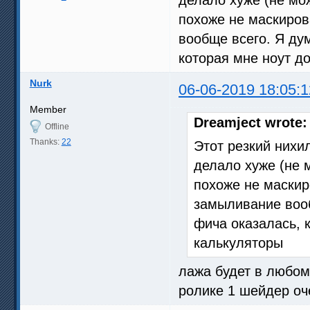
похоже не маскиров
вообще всего. Я дум
которая мне ноут д
Nurk
06-06-2019 18:05:1
Member
Dreamject wrote:
Offline
Thanks:
22
Этот резкий нихи
делало хуже (не 
похоже не маскир
замыливание вооб
фича оказалась, 
калькуляторы
лажа будет в любом
ролике 1 шейдер оч