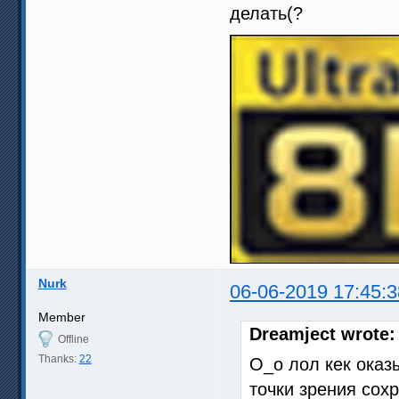
делать(?
Nurk
06-06-2019 17:45:3
Member
Dreamject wrote:
Offline
Thanks:
22
O_o лол кек оказ
точки зрения сох