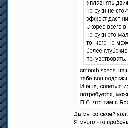
Уплавнять движ
но руки не сто
эффект даст ни
Скорее всего в
но руки это ма
то, чего не мож
более глубокие
почувствовать,
smooth.scene.lim
тебе вон подсказ
И еще, советую и
потребуется, мож
П.С. что там с Ro
Да мы со своей коло
Я много что пробов