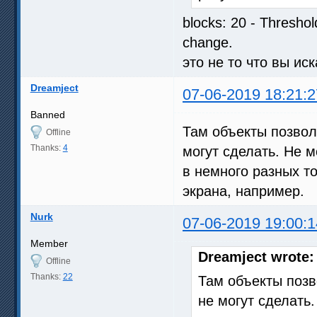
blocks: 20 - Thresho
change.
это не то что вы ис
Dreamject
07-06-2019 18:21:2
Banned
Там объекты позвол
Offline
Thanks:
4
могут сделать. Не м
в немного разных то
экрана, например.
Nurk
07-06-2019 19:00:1
Member
Dreamject wrote:
Offline
Thanks:
22
Там объекты позв
не могут сделать.