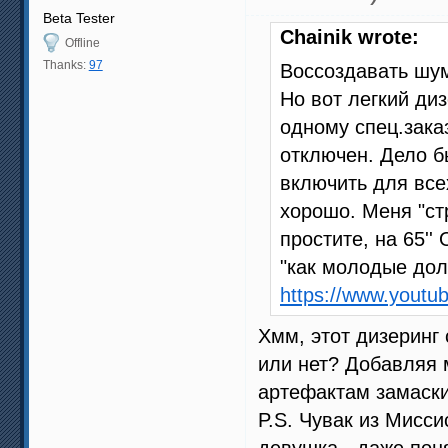
Beta Tester
Chainik wrote:
Offline
Thanks:
97
Воссоздавать шум
Но вот легкий диз
одному спец.заказ
отключен. Дело б
включить для все
хорошо. Меня "ст
простите, на 65''
"как молодые дол
https://www.yout
Хмм, этот дизеринг
или нет? Добавляя 
артефактам замаски
P.S. Чувак из Мисси
девушка - даже пон