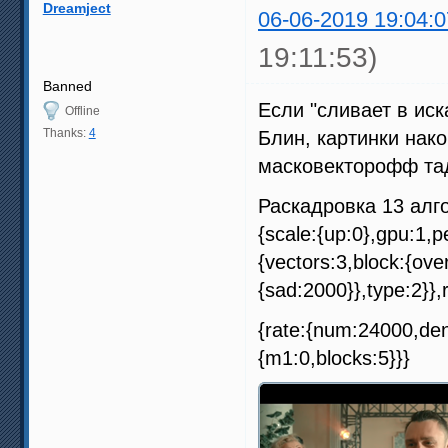
Dreamject
06-06-2019 19:04:0
19:11:53)
Banned
Если "сливает в иск
Offline
Thanks:
4
Блин, картинки нак
масковекторофф та
Раскадровка 13 алг
{scale:{up:0},gpu:1,pe
{vectors:3,block:{ove
{sad:2000}},type:2}},r
{rate:{num:24000,den
{m1:0,blocks:5}}}