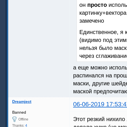
он
просто
испол
картинку+вектора
замечено
Единственное, я 
(видимо под этим
нельзя было маск
через сглаживани
а еще можно использ
распинался на прош
маски, другие шейд
маской предпочитаю
Dreamject
06-06-2019 17:53:4
Banned
Этот резкий нихило
Offline
Thanks:
4
делало хуже (не мо