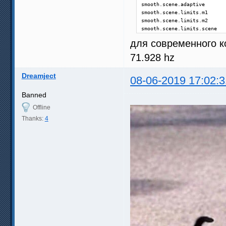
smooth.scene.adaptive       
smooth.scene.limits.m1      
smooth.scene.limits.m2      
smooth.scene.limits.scene   
для современного к
71.928 hz
Dreamject
08-06-2019 17:02:3
Banned
Offline
Thanks:
4