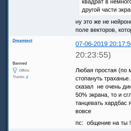
квадрат в немного
другой части экр
ну это же не нейрон
поле векторов, кото
Dreamject
07-06-2019 20:17:5
20:23:55)
Banned
Любая простая (по 
Offline
Thanks:
4
стопануть траханье
сказал не очень ди
50% экрана, то и с
танцевать хардбас я
вовсе
пс: общение на ты 