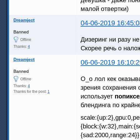
малой отвертки)
Dreamject
04-06-2019 16:45:0
Banned
Дизеринг ни разу н
Offline
Thanks:
4
Скорее речь о нал
Dreamject
06-06-2019 16:10:2
Banned
O_o лол кек оказыв
Offline
Thanks:
4
зрения сохранения 
Thanks for the post:
1
использует
попикс
блендинга по крайн
scale:{up:2},gpu:0,pe
{block:{w:32},main:{s
{sad:2000,range:24}},