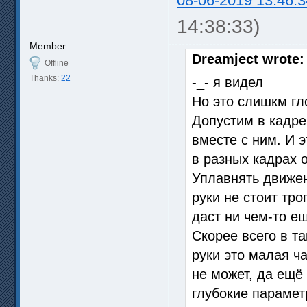
08-06-2019 13:46:3
14:38:33)
Member
Dreamject wrote:
Offline
Thanks:
22
-_- я видел
Но это слишкм гл
Допустим в кадре
вместе с ним. И 
в разных кадрах о
Уплавнять движен
руки не стоит тр
даст ни чем-то е
Скорее всего в т
руки это малая ча
не может, да ещё 
глубокие параметр