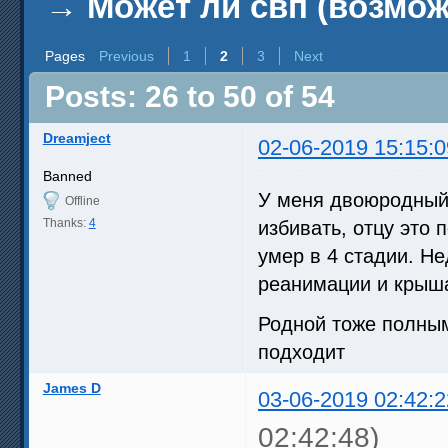
→
Может ли свп (возмо
Pages
Previous
1
2
3
Next
Posts: 26 to 50 of 54
Dreamject
02-06-2019 15:15:0
Banned
У меня двоюродный 
Offline
Thanks:
4
избивать, отцу это 
умер в 4 стадии. Н
реанимации и крыша
Родной тоже полным
подходит
James D
03-06-2019 02:42:2
02:42:48)