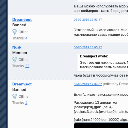
а еще можно использовать algo:
я из шейдеров с маской предпоч
Dreamject
06-06-2019 17:53:47
Banned
Этот резкий нихило лажает. Мне
Offline
маскирование замыливание вообщ
Thanks:
4
Nurk
06-06-2019 18:05:12
Member
Dreamject wrote:
Offline
Этот резкий нихило лажает. 
Thanks:
22
маскирование замыливание во
лажа будет в любом случае без 
Dreamject
(edited by Drea
06-06-2019 19:04:07
Banned
Если "сливает в искажениях про
Offline
Раскадровка 13 алгоритма
Thanks:
4
{scale:{up:0},gpu:1,pel:4}
{vectors:3,block:{overlap:0},main:{s
{rate:{num:24000,den:10000},algo:1