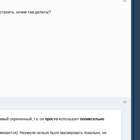
31
строить. зочем там делать(?
32
амый охрененный, т.к. он
просто
использует
попиксельно
умевается). Неужели нельзя было маскировать локально, не