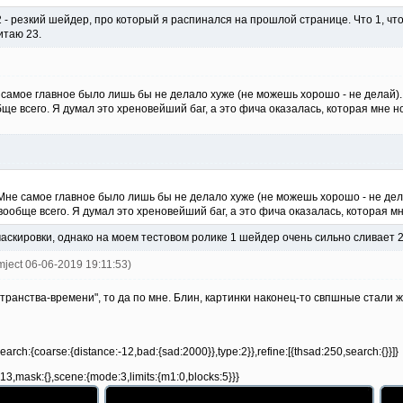
2 - резкий шейдер, про который я распинался на прошлой странице. Что 1, ч
итаю 23.
 самое главное было лишь бы не делало хуже (не можешь хорошо - не делай).
е всего. Я думал это хреновейший баг, а это фича оказалась, которая мне но
Мне самое главное было лишь бы не делало хуже (не можешь хорошо - не дел
обще всего. Я думал это хреновейший баг, а это фича оказалась, которая мн
маскировки, однако на моем тестовом ролике 1 шейдер очень сильно сливает 
mject 06-06-2019 19:11:53)
странства-времени", то да по мне. Блин, картинки наконец-то свпшные стали 
earch:{coarse:{distance:-12,bad:{sad:2000}},type:2}},refine:[{thsad:250,search:{}}]}
3,mask:{},scene:{mode:3,limits:{m1:0,blocks:5}}}