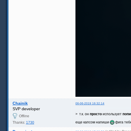
Chainik
06-06-2019 16:32:14
SVP developer
> т.к. он
просто
использует
поп
Offline
еще капсом напиши
фига тебе
Thanks:
1730