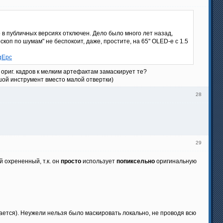
то в публичных версиях отключен. Дело было много лет назад,
коп по шумам" не беспокоит, даже, простите, на 65'' OLED-е с 1.5
gEpc
ориг. кадров к мелким артефактам замаскирует те?
ьшой инструмент вместо малой отвертки)
28
29
 охрененный, т.к. он
просто
использует
попиксельно
оригинальную
вается). Неужели нельзя было маскировать локально, не проводя всю