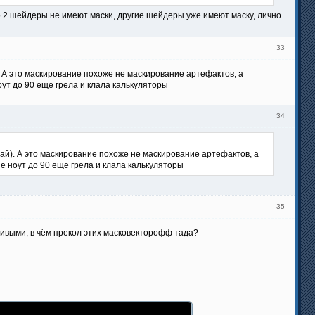
то 2 шейдеры не имеют маски, другие шейдеры уже имеют маску, лично
33
 А это маскирование похоже не маскирование артефактов, а
ут до 90 еще грела и клала калькуляторы
34
ай). А это маскирование похоже не маскирование артефактов, а
е ноут до 90 еще грела и клала калькуляторы
2
35
живыми, в чём прекол этих масковекторофф тада?