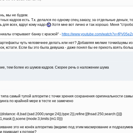
нь, мы не будем.
тных кадров есть. Т.к. делался по одному спец.заказу, за отдельные деньги, 
 для всех, вдруг кому надо
Хотя мне вот лично и так хорошо. Меня "стробос
ениалы открывают банку с краской" -
https://www.youtube.com/watch?v=fPV05eZ
 артефакты чуть человечнее делать или нет? Добавляя мелкие точки/шумы из 
зок, кстати. Если бы это была девушка - даже понял бы ее прихоть взять бол
ние, тем более из шумов кадров. Скорее речь о наложении шума
 типа самый тупой алгоритм с точки зрения сохранения оригинальности самый
динга по крайней мере в тесте не замечено
{distance:-8,bad:{sad:2000,range:24}},type:2}},refine:[{thsad:250,search:{}}]}
,mask:{},scene:{mode:3,limits:{m1:0}}}
аживание это не конёк алгоритма (видимо под этим маскирование и подразуме
 и приводит к потере?