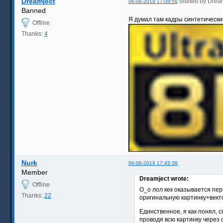
Dreamject
(edited by Drea
06-06-2019 17:08:56
Banned
Я думал там кадры синтетические
Offline
Thanks:
4
Nurk
06-06-2019 17:45:38
Member
Dreamject wrote:
Offline
O_o лол кек оказывается пер
Thanks:
22
оригинальную картинку+векто
Единственное, я как понял, 
проводя всю картинку через 