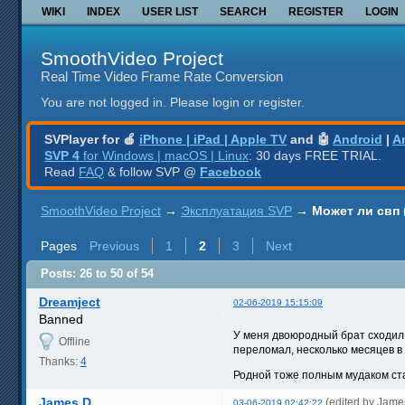
WIKI
INDEX
USER LIST
SEARCH
REGISTER
LOGIN
SmoothVideo Project
Real Time Video Frame Rate Conversion
You are not logged in.
Please login or register.
SVPlayer for 🍎
iPhone | iPad | Apple TV
and 🤖
Android
|
A
SVP 4
for Windows | macOS | Linux
: 30 days FREE TRIAL.
Read
FAQ
& follow SVP @
Facebook
SmoothVideo Project
→
Эксплуатация SVP
→
Может ли свп
Pages
Previous
1
2
3
Next
Posts: 26 to 50 of 54
Dreamject
02-06-2019 15:15:09
Banned
У меня двоюродный брат сходил, 
Offline
переломал, несколько месяцев в
Thanks:
4
Родной тоже полным мудаком ста
James D
(edited by Jame
03-06-2019 02:42:22