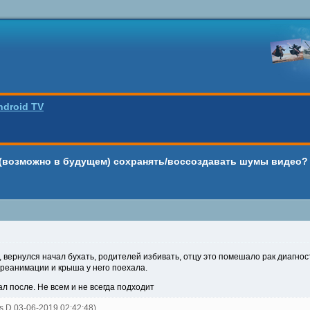
ndroid TV
 (возможно в будущем) сохранять/воссоздавать шумы видео?
вернулся начал бухать, родителей избивать, отцу это помешало рак диагност
 реанимации и крыша у него поехала.
л после. Не всем и не всегда подходит
s D 03-06-2019 02:42:48)