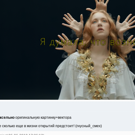
иксельно
оригинальную картинку+вектора
 сколько еще в жизни открытий предстоит! (гнусный_смех)