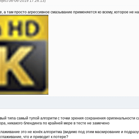
mject 06-06-2019 17:26:13)
, а там просто агрессивное смазывание применяется ко всему, которое не на
вый типа самый тупой алгоритм с точки зрения сохранения оригинальности с
ра, никакого блендинга по крайней мере в тесте не замечено
сглаживание это не конёк алгоритма (видимо под этим маскирование и подраз
сглаживание, что и приводит к потере?