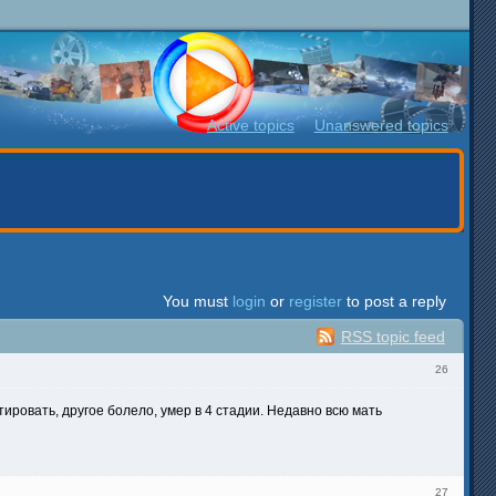
Active topics
Unanswered topics
You must
login
or
register
to post a reply
RSS topic feed
26
ировать, другое болело, умер в 4 стадии. Недавно всю мать
27