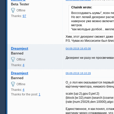
Beta Tester
Chainik wrote:
Offline
Воссоздавать шумы", ясен пе
Thanks:
97
Но вот легкий дизеринг расче
наверное уже можно включить
метров.
"как молодые долбоё... милл
Хмм, этот дизеринг сможет даже
P.S. Чувак из Миссисипи был бли
Dreamject
04-06-2019 16:45:08
Banned
Дизеринг ни разу не просвечива
Offline
Thanks:
4
Dreamject
06-06-2019 16:10:29
Banned
O_o лол кек оказывается первый
Offline
картинку+вектора, никакого блен
Thanks:
4
scale:{up:2},gpu:0,pel:2}
Thanks for the post:
1
{block:{w:32},main:{search:{coarse:
{rate:{num:25026,den:10000},algo:1
Единственное, я как понял, сгл
картинку через сглаживание, что