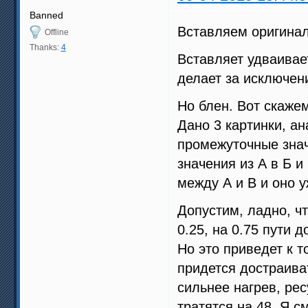
Banned
Вставляем оригина
Offline
Thanks:
4
Вставляет удваивае
делает за исключен
Но блен. Вот скажем
Дано 3 картинки, а
промежуточные зна
значения из А в Б и
между А и В и оно у
Допустим, ладно, ч
0.25, на 0.75 пути д
Но это приведет к т
придется достраиват
сильнее нагрев, ре
тратятся на 48. Я с