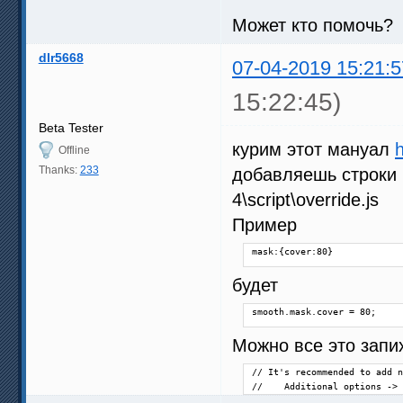
Может кто помочь?
dlr5668
07-04-2019 15:21:5
15:22:45)
Beta Tester
курим этот мануал
Offline
Thanks:
233
добавляешь строки п
4\script\override.js
Пример
mask:{cover:80}
будет
smooth.mask.cover = 80;
Можно все это запих
// It's recommended to add n
//    Additional options -> 