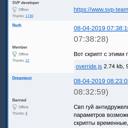
SVP developer
https://www.svp-tea
Offline
Thanks:
1730
Nurk
08-04-2019 07:38:1
07:38:28)
Member
Вот скрипт с этими
Offline
Thanks:
22
override.js
2.74 kb, 
Dreamject
08-04-2019 08:23:0
08:32:59)
Banned
Свп гуй антидружел
Offline
Thanks:
4
параметров возможе
скрипты временные,