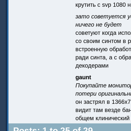
крутить с svp 1080
зато советуется 
ничего не будет
советуют когда испо
со своим синтом в p
встроенную обработ
ради синта, а с обр
декодерами
gaunt
Покупайте монитор
потери оригинальн
он застрял в 1366x
видит там везде бан
общем клинический с
Posts: 1 to 25 of 29