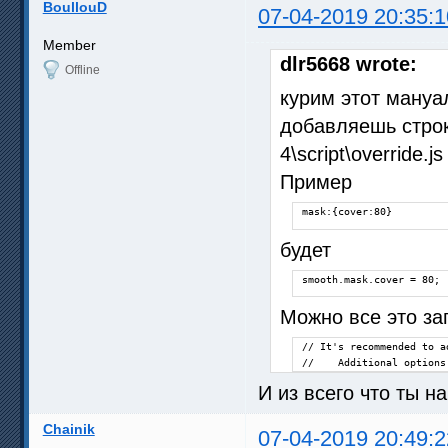
BoullouD
07-04-2019 20:35:1
Member
dlr5668 wrote:
Offline
курим этот ману
добавляешь строк
4\script\override.js
Пример
mask:{cover:80}
будет
smooth.mask.cover = 80;
Можно все это за
// It's recommended to a
//    Additional options
И из всего что ты н
Chainik
07-04-2019 20:49:2