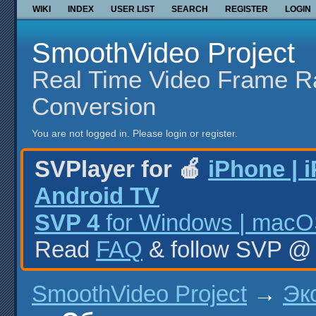
WIKI
INDEX
USER LIST
SEARCH
REGISTER
LOGIN
SmoothVideo Project
Real Time Video Frame R
Conversion
You are not logged in.
Please login or register.
SVPlayer for 🍎
iPhone | 
Android TV
SVP 4
for Windows | macOS
Read
FAQ
& follow SVP 
SmoothVideo Project
→
Эк