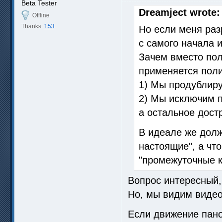
Beta Tester
Dreamject wrote:
Offline
Thanks:
153
Но если меня разр
с самого начала 
Зачем вместо по
применяется поли
1) Мы продублир
2) Мы исключим п
а остальное дост
В идеале же долж
настоящие", а чт
"промежуточные к
Вопрос интересный,
Но, мы видим видео
Если движение пано