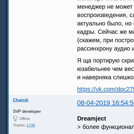
менеджер не может 
воспроизведения, са
актуально было, н
кадры. Сейчас же 
(скажем, при постр
рассинхрону аудио 
Я ща портирую скри
юзабельнее чем весь
и наверняка слишк
https://vk.com/doc
Chainik
08-04-2019 16:54:5
SVP developer
Dreamject
Offline
Thanks:
1730
> более функционал