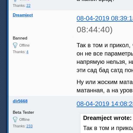
Thanks:
22
Dreamject
08-04-2019 08:39:1
08:44:40)
Banned
Так в том и прикол,
Offline
Thanks:
4
он не все параметры
напрямую нельзя, н
эти сад бад сатд по
Ну или жоским мата
матанная, а на уров
dlr5668
08-04-2019 14:08:2
Beta Tester
Dreamject wrote:
Offline
Thanks:
233
Так в том и прико