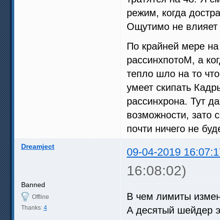
режим, когда достр
Ощутимо не влияет 
По крайней мере на
рассинхпотоМ, а ког
тепло шло на то чт
умеет скипать Кадр
рассинхрона. Тут да
возможности, зато с
почти ничего не буд
Dreamject
09-04-2019 16:07:1
16:08:02)
Banned
В чем лимиты измен
Offline
Thanks:
4
А десятый шейдер эт