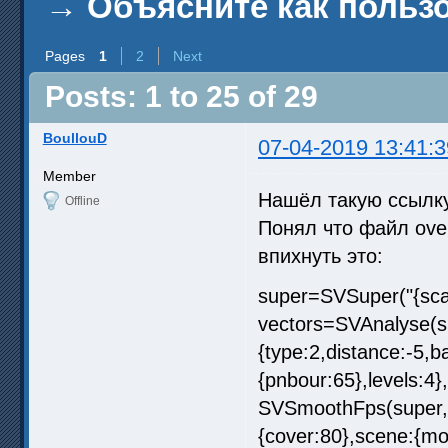
→
Объясните как польз
Pages
1
2
Next
Posts: 1 to 25 of 29
BoullouD
07-04-2019 13:41:3
Member
Нашёл такую ссылк
Offline
Понял что файл over
впихнуть это:
super=SVSuper("{scale
vectors=SVAnalyse(su
{type:2,distance:-5,b
{pnbour:65},levels:4},
SVSmoothFps(super, v
{cover:80},scene:{mo