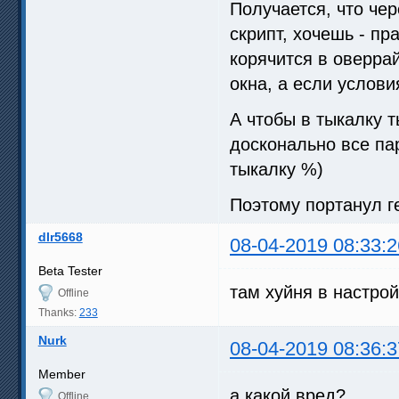
Получается, что чер
скрипт, хочешь - пр
корячится в оверра
окна, а если услови
А чтобы в тыкалку т
досконально все па
тыкалку %)
Поэтому портанул г
dlr5668
08-04-2019 08:33:2
Beta Tester
там хуйня в настрой
Offline
Thanks:
233
Nurk
08-04-2019 08:36:3
Member
а какой вред?
Offline