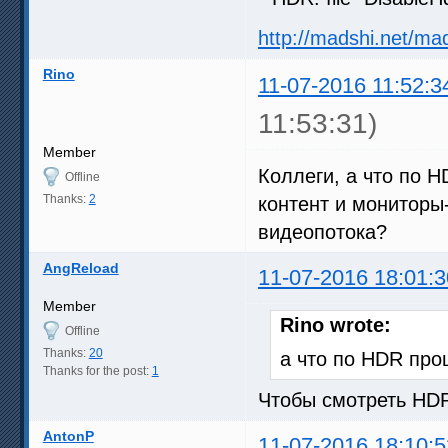
http://madshi.net/ma
Rino
11-07-2016 11:52:3
11:53:31)
Member
Коллеги, а что по H
Offline
Thanks:
2
контент и мониторы
видеопотока?
AngReload
11-07-2016 18:01:3
Member
Rino wrote:
Offline
Thanks:
20
а что по HDR про
Thanks for the post:
1
Чтобы смотреть HD
AntonP
11-07-2016 18:10:5