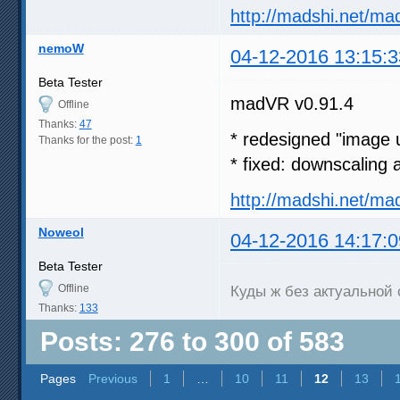
http://madshi.net/ma
nemoW
04-12-2016 13:15:3
Beta Tester
madVR v0.91.4
Offline
Thanks:
47
* redesigned "image 
Thanks for the post:
1
* fixed: downscaling
http://madshi.net/ma
Noweol
04-12-2016 14:17:0
Beta Tester
Offline
Куды ж без актуальной
Thanks:
133
Posts: 276 to 300 of 583
Pages
Previous
1
…
10
11
12
13