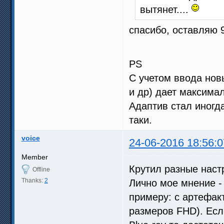
вытянет....
спасибо, оставляю 9
PS
С учетом ввода нов
и др) дает максима
Адаптив стал иногд
таки.
voice
24-06-2016 18:56:0
Member
Крутил разные наст
Offline
Thanks:
2
Лично мое мнение 
примеру: с артефак
размеров FHD). Есл