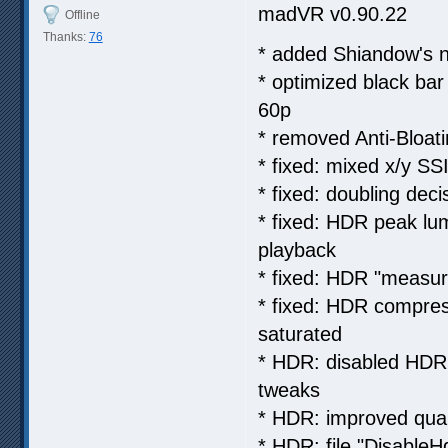
madVR v0.90.22
Offline
Thanks:
76
* added Shiandow's n
* optimized black ba
60p
* removed Anti-Bloati
* fixed: mixed x/y S
* fixed: doubling dec
* fixed: HDR peak lu
playback
* fixed: HDR "measur
* fixed: HDR compress
saturated
* HDR: disabled HDR 
tweaks
* HDR: improved quali
* HDR: file "DisableH