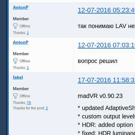
AntonP
12-07-2016 05:23:4
Member
так понимаю LAV не 
Offline
Thanks:
1
AntonP
12-07-2016 07:03:1
Member
вопрос решил
Offline
Thanks:
1
fakel
17-07-2016 11:58:3
Member
madVR v0.90.23
Offline
Thanks:
76
* updated AdaptiveSh
Thanks for the post:
2
* custom output level
* HDR: added option t
* fixed: HDR lumina