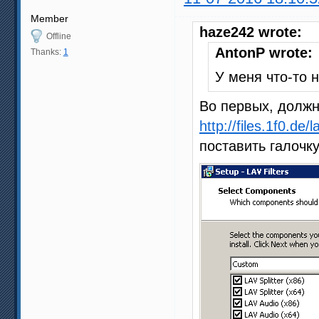
Member
haze242 wrote:
Offline
AntonP wrote:
Thanks:
1
У меня что-то 
Во первых, должн
http://files.1f0.de/l
поставить галочк