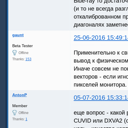
Blue-ray то достаточ
(и то не всегда раз
откалиброванном пр
диагоналях заметнее
gaunt
25-06-2016 15:49:1
Beta Tester
Применительно к св
Offline
Thanks:
153
вывод к физическо
Иначе совсем не по
векторов - если иг
пикселей монитора.
AntonP
05-07-2016 15:33:1
Member
еще вопрос - какой
Offline
Thanks:
1
CUVID или DXVA2 (c