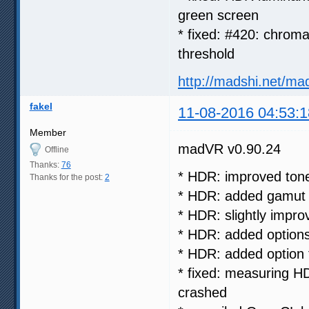
green screen
* fixed: #420: chroma
threshold
http://madshi.net/ma
fakel
11-08-2016 04:53:1
Member
madVR v0.90.24
Offline
Thanks:
76
* HDR: improved ton
Thanks for the post:
2
* HDR: added gamut m
* HDR: slightly impro
* HDR: added options
* HDR: added option 
* fixed: measuring 
crashed