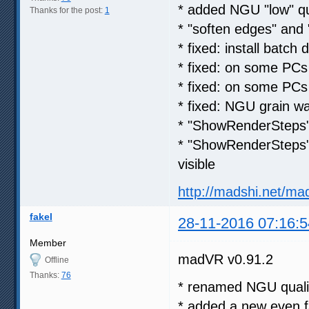
* added NGU "low" qu
Thanks for the post:
1
* "soften edges" and 
* fixed: install batch 
* fixed: on some PCs
* fixed: on some PCs
* fixed: NGU grain wa
* "ShowRenderSteps"
* "ShowRenderSteps" 
visible
http://madshi.net/ma
fakel
28-11-2016 07:16:5
Member
madVR v0.91.2
Offline
Thanks:
76
* renamed NGU qualit
* added a new even f