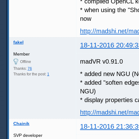
* compiled OpenCL ke
* when using the "Sh
now
http://madshi.net/ma
fakel
18-11-2016 20:49:3
Member
madVR v0.91.0
Offline
Thanks:
76
* added new NGU (Ne
Thanks for the post:
1
* added "soften edges
NGU)
* display properties 
http://madshi.net/ma
Chainik
18-11-2016 21:36:3
SVP developer