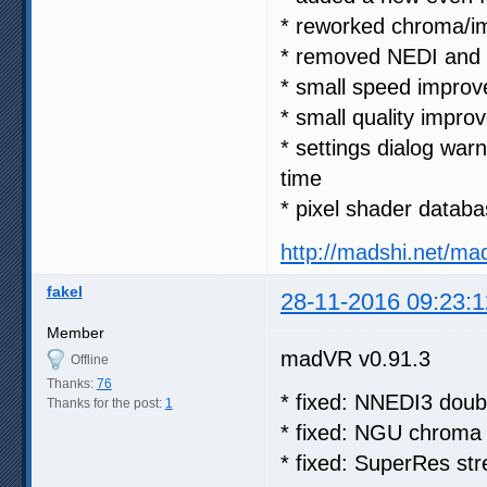
* reworked chroma/im
* removed NEDI and s
* small speed impro
* small quality imp
* settings dialog w
time
* pixel shader datab
http://madshi.net/ma
fakel
28-11-2016 09:23:1
Member
madVR v0.91.3
Offline
Thanks:
76
* fixed: NNEDI3 doubl
Thanks for the post:
1
* fixed: NGU chroma u
* fixed: SuperRes str