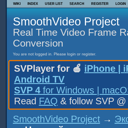
WIKI
INDEX
USER LIST
SEARCH
REGISTER
LOGIN
SmoothVideo Project
Real Time Video Frame R
Conversion
You are not logged in.
Please login or register.
SVPlayer for 🍎
iPhone | 
Android TV
SVP 4
for Windows | macOS
Read
FAQ
& follow SVP 
SmoothVideo Project
→
Эк