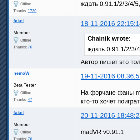
ждать 0.91.1/2/3/4/
Offline
Thanks:
1730
fakel
18-11-2016 22:15:1
Member
Chainik wrote:
Offline
Thanks:
76
ждать 0.91.1/2/3
Автор пишет это тол
nemoW
19-11-2016 08:36:5
Beta Tester
На форчане фаны m
Offline
Thanks:
47
кто-то хочет поиграт
fakel
20-11-2016 18:48:2
Member
madVR v0.91.1
Offline
Thanks:
76