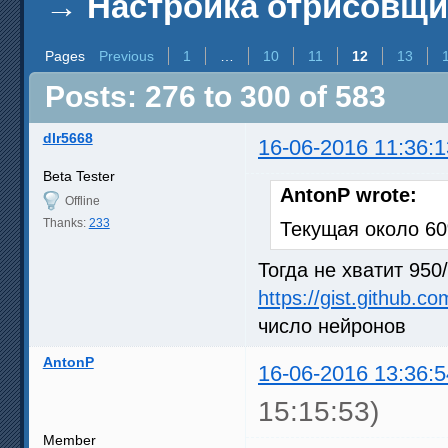
→
Настройка отрисовщ
Pages
Previous
1
…
10
11
12
13
Posts: 276 to 300 of 583
dlr5668
16-06-2016 11:36:1
Beta Tester
AntonP wrote:
Offline
Thanks:
233
Текущая около 6
Тогда не хватит 95
https://gist.github.
число нейронов
AntonP
16-06-2016 13:36:5
15:15:53)
Member