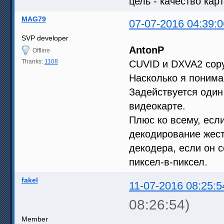
цель - качество кар
MAG79
07-07-2016 04:39:0
SVP developer
AntonP
Offline
Thanks:
1108
CUVID и DXVA2 copy
Насколько я понима
Задействуется один
видеокарте.
Плюс ко всему, если
декодирование жест
декодера, если он 
пиксел-в-пиксел.
fakel
11-07-2016 08:25:5
08:26:54)
Member