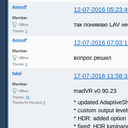
AntonP
12-07-2016 05:23:4
Member
так понимаю LAV не 
Offline
Thanks:
1
AntonP
12-07-2016 07:03:1
Member
вопрос решил
Offline
Thanks:
1
fakel
17-07-2016 11:58:3
Member
madVR v0.90.23
Offline
Thanks:
76
* updated AdaptiveSh
Thanks for the post:
2
* custom output level
* HDR: added option t
* fixed: HDR lumina