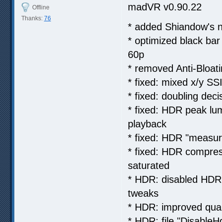
madVR v0.90.22
Offline
Thanks:
76
* added Shiandow's n
* optimized black ba
60p
* removed Anti-Bloati
* fixed: mixed x/y S
* fixed: doubling dec
* fixed: HDR peak lu
playback
* fixed: HDR "measur
* fixed: HDR compress
saturated
* HDR: disabled HDR 
tweaks
* HDR: improved quali
* HDR: file "DisableH