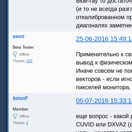
Blue-ray то достаточ
(и то не всегда раз
откалиброванном пр
диагоналях заметнее
gaunt
25-06-2016 15:49:1
Beta Tester
Применительно к св
Offline
Thanks:
153
вывод к физическо
Иначе совсем не по
векторов - если иг
пикселей монитора.
AntonP
05-07-2016 15:33:1
Member
еще вопрос - какой
Offline
Thanks:
1
CUVID или DXVA2 (c