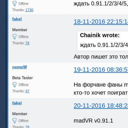
ждать 0.91.1/2/3/4/
Offline
Thanks:
1730
fakel
18-11-2016 22:15:1
Member
Chainik wrote:
Offline
Thanks:
76
ждать 0.91.1/2/3
Автор пишет это тол
nemoW
19-11-2016 08:36:5
Beta Tester
На форчане фаны m
Offline
Thanks:
47
кто-то хочет поиграт
fakel
20-11-2016 18:48:2
Member
madVR v0.91.1
Offline
Thanks:
76