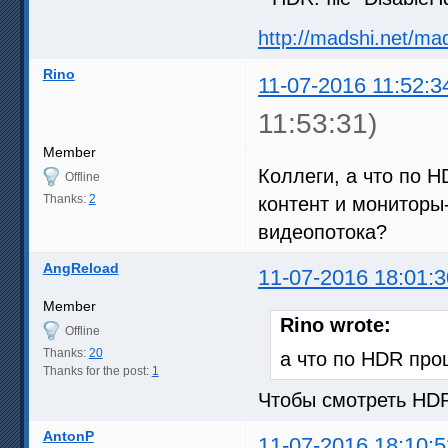
http://madshi.net/ma
Rino
11-07-2016 11:52:3
11:53:31)
Member
Коллеги, а что по H
Offline
Thanks:
2
контент и мониторы
видеопотока?
AngReload
11-07-2016 18:01:3
Member
Rino wrote:
Offline
Thanks:
20
а что по HDR про
Thanks for the post:
1
Чтобы смотреть HD
AntonP
11-07-2016 18:10:5