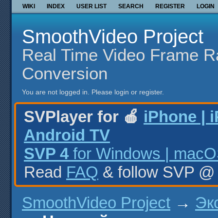
WIKI
INDEX
USER LIST
SEARCH
REGISTER
LOGIN
SmoothVideo Project
Real Time Video Frame R
Conversion
You are not logged in.
Please login or register.
SVPlayer for 🍎
iPhone | 
Android TV
SVP 4
for Windows | macOS
Read
FAQ
& follow SVP 
SmoothVideo Project
→
Эк