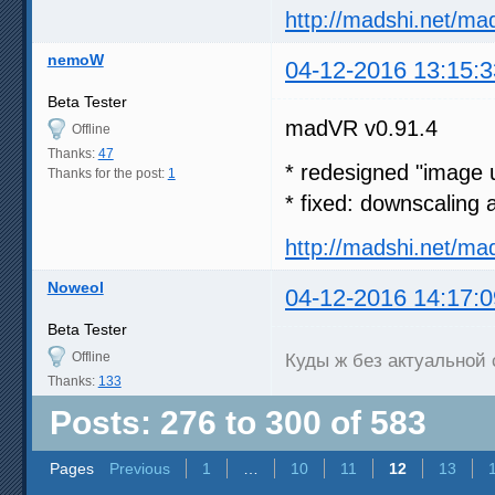
http://madshi.net/ma
nemoW
04-12-2016 13:15:3
Beta Tester
madVR v0.91.4
Offline
Thanks:
47
* redesigned "image 
Thanks for the post:
1
* fixed: downscaling
http://madshi.net/ma
Noweol
04-12-2016 14:17:0
Beta Tester
Offline
Куды ж без актуальной
Thanks:
133
Posts: 276 to 300 of 583
Pages
Previous
1
…
10
11
12
13