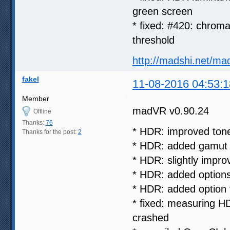
green screen
* fixed: #420: chroma
threshold
http://madshi.net/ma
fakel
11-08-2016 04:53:1
Member
madVR v0.90.24
Offline
Thanks:
76
* HDR: improved ton
Thanks for the post:
2
* HDR: added gamut m
* HDR: slightly impro
* HDR: added options
* HDR: added option 
* fixed: measuring 
crashed