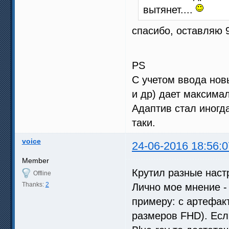
вытянет....
спасибо, оставляю 9
PS
С учетом ввода нов
и др) дает максима
Адаптив стал иногд
таки.
voice
24-06-2016 18:56:0
Member
Крутил разные наст
Offline
Thanks:
2
Лично мое мнение 
примеру: с артефак
размеров FHD). Есл