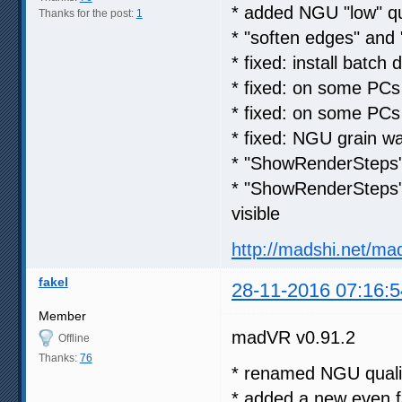
* added NGU "low" qu
Thanks for the post:
1
* "soften edges" and 
* fixed: install batch 
* fixed: on some PCs
* fixed: on some PCs
* fixed: NGU grain wa
* "ShowRenderSteps"
* "ShowRenderSteps" 
visible
http://madshi.net/ma
fakel
28-11-2016 07:16:5
Member
madVR v0.91.2
Offline
Thanks:
76
* renamed NGU qualit
* added a new even f