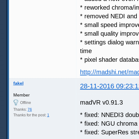
* reworked chroma/im
* removed NEDI and s
* small speed impro
* small quality imp
* settings dialog w
time
* pixel shader datab
http://madshi.net/ma
fakel
28-11-2016 09:23:1
Member
madVR v0.91.3
Offline
Thanks:
76
* fixed: NNEDI3 doubl
Thanks for the post:
1
* fixed: NGU chroma u
* fixed: SuperRes str