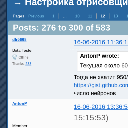
→
Настройка отрисовщ
Pages
Previous
1
…
10
11
12
13
Posts: 276 to 300 of 583
dlr5668
16-06-2016 11:36:1
Beta Tester
AntonP wrote:
Offline
Thanks:
233
Текущая около 6
Тогда не хватит 95
https://gist.github.
число нейронов
AntonP
16-06-2016 13:36:5
15:15:53)
Member