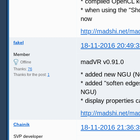
* compiled OpenCL ke
* when using the "Sh
now
http://madshi.net/ma
fakel
18-11-2016 20:49:3
Member
madVR v0.91.0
Offline
Thanks:
76
* added new NGU (Ne
Thanks for the post:
1
* added "soften edges
NGU)
* display properties 
http://madshi.net/ma
Chainik
18-11-2016 21:36:3
SVP developer