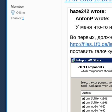
Member
haze242 wrote:
Offline
AntonP wrote:
Thanks:
1
У меня что-то 
Во первых, должн
http://files.1f0.de/l
поставить галочк