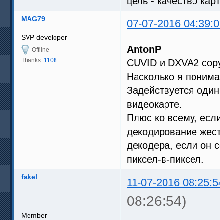
цель - качество кар
MAG79
07-07-2016 04:39:0
SVP developer
AntonP
Offline
Thanks:
1108
CUVID и DXVA2 copy
Насколько я понима
Задействуется один
видеокарте.
Плюс ко всему, если
декодирование жест
декодера, если он 
пиксел-в-пиксел.
fakel
11-07-2016 08:25:5
08:26:54)
Member