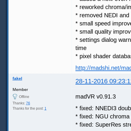
* reworked chroma/im
* removed NEDI and s
* small speed impro
* small quality imp
* settings dialog w
time
* pixel shader datab
http://madshi.net/ma
fakel
28-11-2016 09:23:1
Member
madVR v0.91.3
Offline
Thanks:
76
* fixed: NNEDI3 doubl
Thanks for the post:
1
* fixed: NGU chroma u
* fixed: SuperRes str