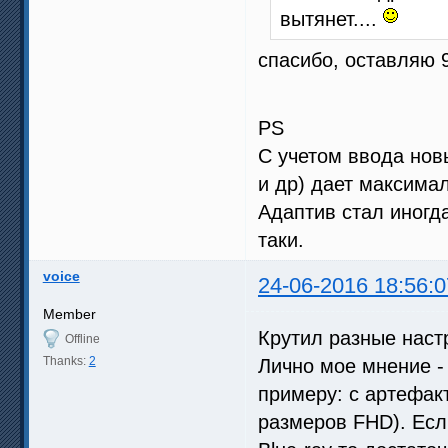
вытянет....
спасибо, оставляю 9
PS
С учетом ввода нов
и др) дает максима
Адаптив стал иногд
таки.
voice
24-06-2016 18:56:0
Member
Крутил разные наст
Offline
Thanks:
2
Лично мое мнение 
примеру: с артефак
размеров FHD). Есл