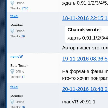
ждать 0.91.1/2/3/4/
Offline
Thanks:
1730
fakel
18-11-2016 22:15:1
Member
Chainik wrote:
Offline
Thanks:
76
ждать 0.91.1/2/3
Автор пишет это тол
nemoW
19-11-2016 08:36:5
Beta Tester
На форчане фаны m
Offline
Thanks:
47
кто-то хочет поиграт
fakel
20-11-2016 18:48:2
Member
madVR v0.91.1
Offline
Thanks:
76