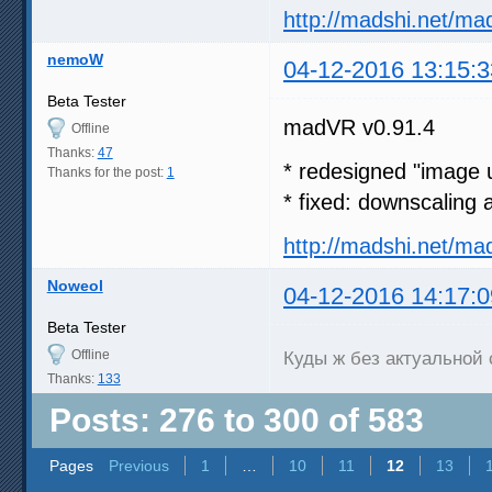
http://madshi.net/ma
nemoW
04-12-2016 13:15:3
Beta Tester
madVR v0.91.4
Offline
Thanks:
47
* redesigned "image 
Thanks for the post:
1
* fixed: downscaling
http://madshi.net/ma
Noweol
04-12-2016 14:17:0
Beta Tester
Offline
Куды ж без актуальной
Thanks:
133
Posts: 276 to 300 of 583
Pages
Previous
1
…
10
11
12
13