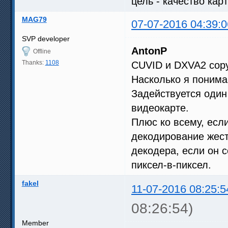
цель - качество кар
MAG79
07-07-2016 04:39:0
SVP developer
AntonP
Offline
Thanks:
1108
CUVID и DXVA2 copy
Насколько я понима
Задействуется один
видеокарте.
Плюс ко всему, если
декодирование жест
декодера, если он 
пиксел-в-пиксел.
fakel
11-07-2016 08:25:5
08:26:54)
Member