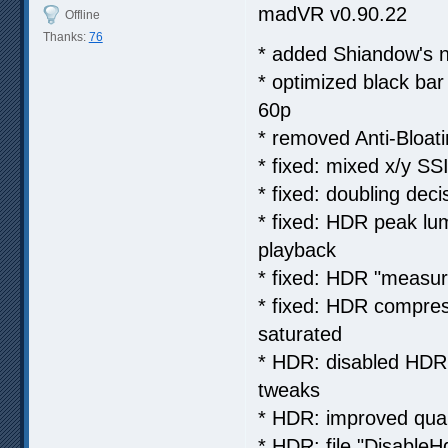
madVR v0.90.22
Offline
Thanks:
76
* added Shiandow's n
* optimized black ba
60p
* removed Anti-Bloati
* fixed: mixed x/y S
* fixed: doubling dec
* fixed: HDR peak lu
playback
* fixed: HDR "measur
* fixed: HDR compress
saturated
* HDR: disabled HDR 
tweaks
* HDR: improved quali
* HDR: file "DisableH