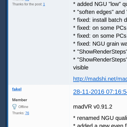
* added NGU "low" qu
Thanks for the post:
1
* "soften edges" and 
* fixed: install batch 
* fixed: on some PCs
* fixed: on some PCs
* fixed: NGU grain wa
* "ShowRenderSteps"
* "ShowRenderSteps" 
visible
http://madshi.net/ma
fakel
28-11-2016 07:16:5
Member
madVR v0.91.2
Offline
Thanks:
76
* renamed NGU qualit
* added a new even f