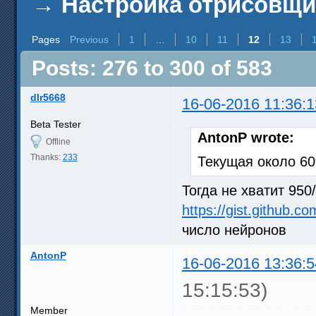
→
Настройка отрисовщ
Pages
Previous
1
…
10
11
12
13
Posts: 276 to 300 of 583
dlr5668
16-06-2016 11:36:1
Beta Tester
AntonP wrote:
Offline
Thanks:
233
Текущая около 6
Тогда не хватит 95
https://gist.github.
число нейронов
AntonP
16-06-2016 13:36:5
15:15:53)
Member