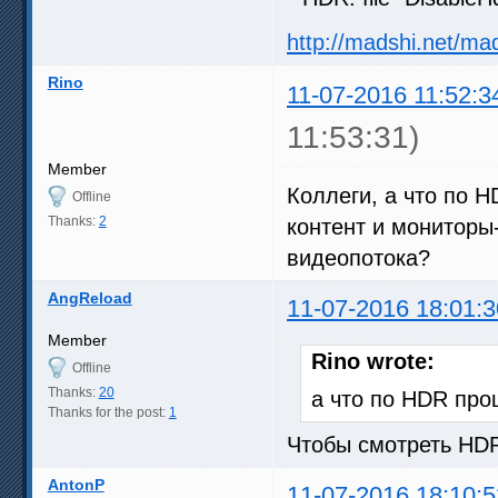
http://madshi.net/ma
Rino
11-07-2016 11:52:3
11:53:31)
Member
Коллеги, а что по H
Offline
Thanks:
2
контент и мониторы
видеопотока?
AngReload
11-07-2016 18:01:3
Member
Rino wrote:
Offline
Thanks:
20
а что по HDR про
Thanks for the post:
1
Чтобы смотреть HD
AntonP
11-07-2016 18:10:5