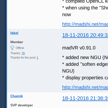
* compiled OpenCL ke
* when using the "Sh
now
http://madshi.net/ma
fakel
18-11-2016 20:49:3
Member
madVR v0.91.0
Offline
Thanks:
76
* added new NGU (Ne
Thanks for the post:
1
* added "soften edges
NGU)
* display properties 
http://madshi.net/ma
Chainik
18-11-2016 21:36:3
SVP developer