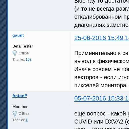
Blue-ray то достаточ
(и то не всегда раз
откалиброванном пр
диагоналях заметнее
gaunt
25-06-2016 15:49:1
Beta Tester
Применительно к св
Offline
Thanks:
153
вывод к физическо
Иначе совсем не по
векторов - если иг
пикселей монитора.
AntonP
05-07-2016 15:33:1
Member
еще вопрос - какой
Offline
Thanks:
1
CUVID или DXVA2 (c