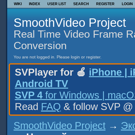
WIKI
INDEX
USER LIST
SEARCH
REGISTER
LOGIN
SmoothVideo Project
Real Time Video Frame R
Conversion
You are not logged in.
Please login or register.
SVPlayer for 🍎
iPhone | 
Android TV
SVP 4
for Windows | macOS
Read
FAQ
& follow SVP 
SmoothVideo Project
→
Эк