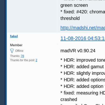
green screen
* fixed: #420: chroma
threshold
http://madshi.net/ma
fakel
11-08-2016 04:53:1
Member
madVR v0.90.24
Offline
Thanks:
76
* HDR: improved ton
Thanks for the post:
2
* HDR: added gamut m
* HDR: slightly impro
* HDR: added options
* HDR: added option 
* fixed: measuring 
crashed