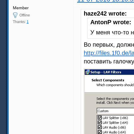
Member
haze242 wrote:
Offline
AntonP wrote:
Thanks:
1
У меня что-то 
Во первых, должн
http://files.1f0.de/l
поставить галочк