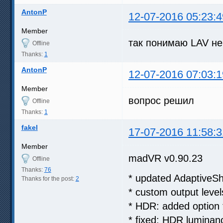
AntonP
12-07-2016 05:23:4
Member
так понимаю LAV не 
Offline
Thanks:
1
AntonP
12-07-2016 07:03:1
Member
вопрос решил
Offline
Thanks:
1
fakel
17-07-2016 11:58:3
Member
madVR v0.90.23
Offline
Thanks:
76
* updated AdaptiveSh
Thanks for the post:
2
* custom output level
* HDR: added option t
* fixed: HDR lumina