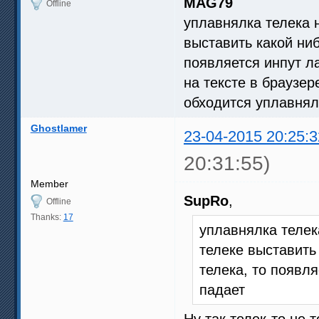
MAG79
Offline
уплавнялка телека 
выставить какой ни
появляется инпут ла
на тексте в браузер
обходится уплавнял
Ghostlamer
23-04-2015 20:25:3
20:31:55)
Member
SupRo
,
Offline
Thanks:
17
уплавнялка телек
телеке выставить
телека, то появля
падает
Ну так телек-то не 