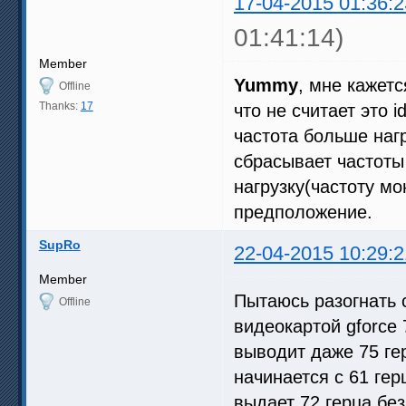
17-04-2015 01:36:2
01:41:14)
Member
Yummy
, мне кажет
Offline
Thanks:
17
что не считает это 
частота больше наг
сбрасывает частоты
нагрузку(частоту мо
предположение.
SupRo
22-04-2015 10:29:2
Member
Пытаюсь разогнать 
Offline
видеокартой gforce 
выводит даже 75 ге
начинается с 61 ге
выдает 72 герца бе