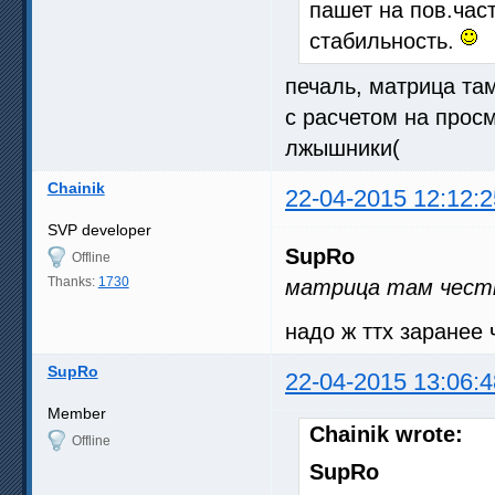
пашет на пов.час
стабильность.
печаль, матрица там
с расчетом на прос
лжышники(
Chainik
22-04-2015 12:12:2
SVP developer
SupRo
Offline
Thanks:
1730
матрица там честн
надо ж ттх заранее 
SupRo
22-04-2015 13:06:4
Member
Chainik wrote:
Offline
SupRo