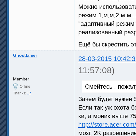
Можно использовать 
режим 1,м,м,2,м,м .
"адаптивный режим"
реализованный разр
Ещё бы скрестить эт
Ghostlamer
28-03-2015 10:42:3
11:57:08)
Member
Смейтесь , пожал
Offline
Thanks:
17
Зачем будет нужен 
Если так уж охота 
ки, а моник выше 75
http://store.acer.co
мозг, 2K разрешение