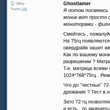
Ghostlamer
Offline
Thanks:
153
Я потом посмеюсь н
моник вот просто 
мониторами - фигн
Смейтесь , пожалуйс
На 75гц появляются
овердрайв зашит жес
Как по вашему мони
разрешении ? Матри
Т.е. матрица всеми
1024*768*75гц . Р
Что до "честных" 72
дрожания ? Тест в 
Зато 72 гц позволяю
и есть , то заценит