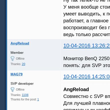
У меня вообще стои
умеет выводить, к 
работает, а главно
воспроизводит без 
ведь только рассчи
AngReload
10-04-2016 13:26:2
Member
Монитор BenQ 2250 
Offline
Thanks:
20
понять: для SVP эт
MAG79
10-04-2016 14:25:0
SVP developer
AngReload
Offline
Thanks:
1108
Совместно с SVP вп
Thanks for the post:
1
Для лучшей плавно
оптимальным коэфф