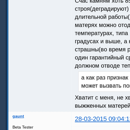
Cчас камням хоть 85
строя(деградируют) 
длительной работы(
матерях можно отод
температурах, типа
градусах и выше, а
страшны(во время р
один гарантийный с
должном отводе теп
а как раз призна
может вызвать п
Хватит с меня, не 
выжженных матерей
gaunt
28-03-2015 09:04:1
Beta Tester