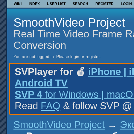
WIKI
INDEX
USER LIST
SEARCH
REGISTER
LOGIN
SmoothVideo Project
Real Time Video Frame R
Conversion
You are not logged in.
Please login or register.
SVPlayer for 🍎
iPhone | 
Android TV
SVP 4
for Windows | macOS
Read
FAQ
& follow SVP 
SmoothVideo Project
→
Эк