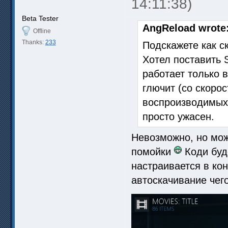
14:11:38)
Beta Tester
AngReload wrote
Offline
Thanks:
233
Подскажете как с
Хотел поставить S
работает только 
глючит (со скоро
воспроизводимых 
просто ужасен.
Невозможно, но мож
помойки
Коди буд
настраивается в ко
автоскачивание чего