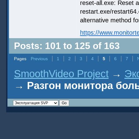
reset-all.exe: Reset 
restart.exe/restart64
alternative method fo
https://www.monitort
Posts: 101 to 125 of 163
Pages
Previous
1
2
3
4
5
6
7
SmoothVideo Project
→
Эк
→
Разгон монитора бол