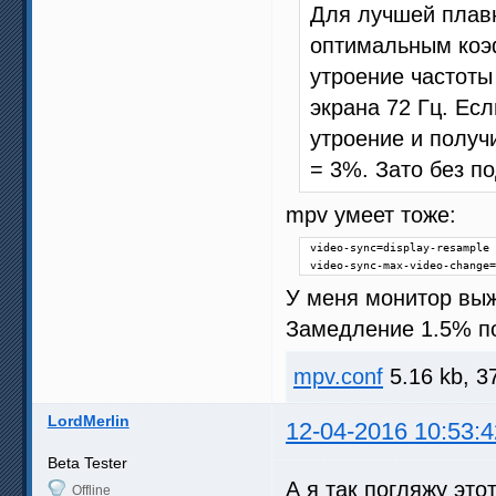
Для лучшей плав
оптимальным коэ
утроение частоты
экрана 72 Гц. Ес
утроение и получ
= 3%. Зато без п
mpv умеет тоже:
video-sync=display-resample

video-sync-max-video-change=
У меня монитор выж
Замедление 1.5% по
mpv.conf
5.16 kb, 3
LordMerlin
12-04-2016 10:53:4
Beta Tester
А я так погляжу это
Offline