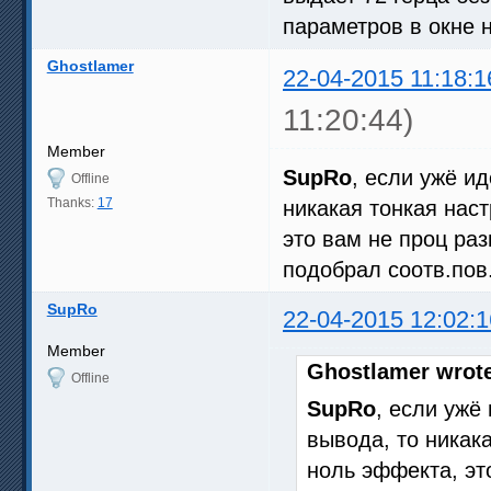
параметров в окне 
Ghostlamer
22-04-2015 11:18:1
11:20:44)
Member
SupRo
, если ужё и
Offline
Thanks:
17
никакая тонкая нас
это вам не проц раз
подобрал соотв.пов
SupRo
22-04-2015 12:02:1
Member
Ghostlamer wrot
Offline
SupRo
, если ужё
вывода, то никак
ноль эффекта, эт