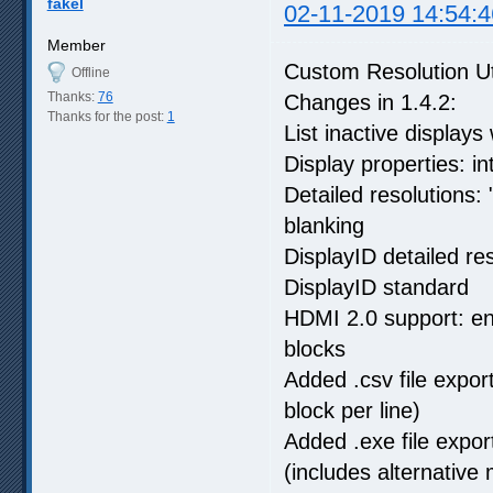
fakel
02-11-2019 14:54:4
Member
Custom Resolution Ut
Offline
Thanks:
76
Changes in 1.4.2:
Thanks for the post:
1
List inactive displays 
Display properties: in
Detailed resolutions:
blanking
DisplayID detailed res
DisplayID standard
HDMI 2.0 support: e
blocks
Added .csv file expo
block per line)
Added .exe file expor
(includes alternative