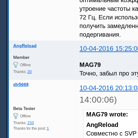
утроение частоты ка
72 Гц. Если использ
получить замедленн
подергивания.
AngReload
10-04-2016 15:25:0
Member
MAG79
Offline
Thanks:
20
Точно, забыл про эт
dlr5668
10-04-2016 20:13:0
14:00:06)
Beta Tester
MAG79 wrote:
Offline
Thanks:
233
AngReload
Thanks for the post:
1
Совместно с SVP 