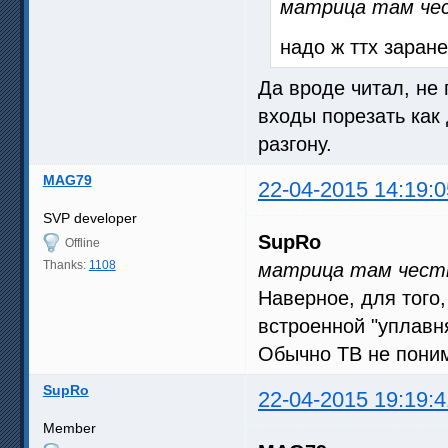
матрица там чес
надо ж ттх заране
Да вроде читал, не
входы порезать как
разгону.
MAG79
22-04-2015 14:19:0
SVP developer
SupRo
Offline
Thanks:
1108
матрица там честн
Наверное, для того,
встроенной "уплавня
Обычно ТВ не поним
SupRo
22-04-2015 19:19:4
Member