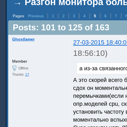
→
Разгон монитора бол
Pages
Previous
1
2
3
4
5
6
7
Posts: 101 to 125 of 163
Ghostlamer
27-03-2015 18:40:0
18:56:10)
Member
а из-за связанно
Offline
Thanks:
17
А это скорей всего 
сдох он моментальн
перемычками(если н
опр.моделей cpu, ск
установить частоту
моментально вспыхн