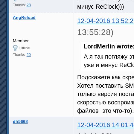
Thanks:
28
минус ReClock)))
AngReload
12-04-2016 13:52:2
13:55:28)
Member
LordMerlin wrote
Offline
Thanks:
20
А я так погляжу э
уже и минус ReClo
Подскажете как скр
Хотел поставить SMP
только версия поста
скоростью воспрои
файлов это что-то)
dlr5668
12-04-2016 14:01:4