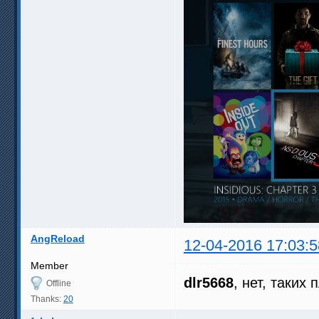
AngReload
12-04-2016 17:03:5
Member
dlr5668
, нет, таких
Offline
Thanks:
20