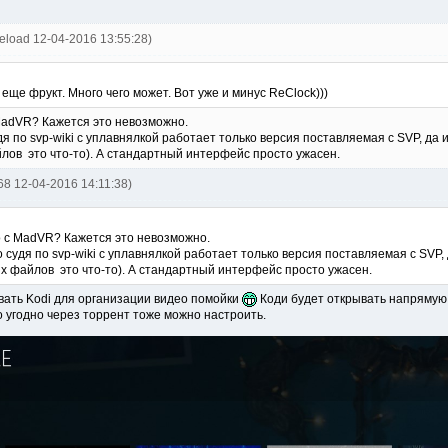
eload 12-04-2016 13:55:28)
 еще фрукт. Много чего может. Вот уже и минус ReClock)))
 MadVR? Кажется это невозможно.
дя по svp-wiki с уплавнялкой работает только версия поставляемая с SVP, да 
ов это что-то). А стандартный интерфейс просто ужасен.
668 12-04-2016 14:11:38)
о с MadVR? Кажется это невозможно.
о судя по svp-wiki с уплавнялкой работает только версия поставляемая с SVP,
 файлов это что-то). А стандартный интерфейс просто ужасен.
вать Kodi для организации видео помойки
Коди будет открывать напрямую
о угодно через торрент тоже можно настроить.