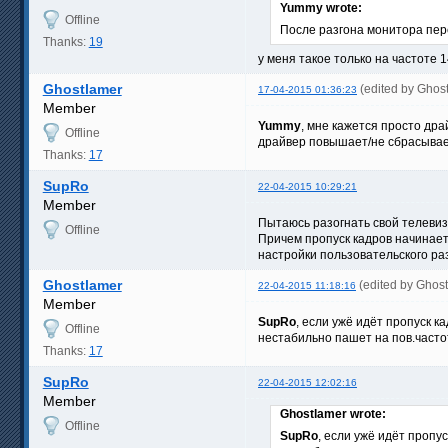
Yummy wrote:
Offline
После разгона монитора пер
Thanks:
19
у меня такое только на частоте 
Ghostlamer
(edited by Ghos
17-04-2015 01:36:23
Member
Yummy
, мне кажется просто дра
Offline
драйвер повышает/не сбрасывает
Thanks:
17
SupRo
22-04-2015 10:29:21
Member
Пытаюсь разогнать свой телевизо
Offline
Причем пропуск кадров начинает
настройки пользовательского ра
Ghostlamer
(edited by Ghos
22-04-2015 11:18:16
Member
SupRo
, если ужё идёт пропуск к
Offline
нестабильно пашет на пов.часто
Thanks:
17
SupRo
22-04-2015 12:02:16
Member
Ghostlamer wrote:
Offline
SupRo
, если ужё идёт пропу