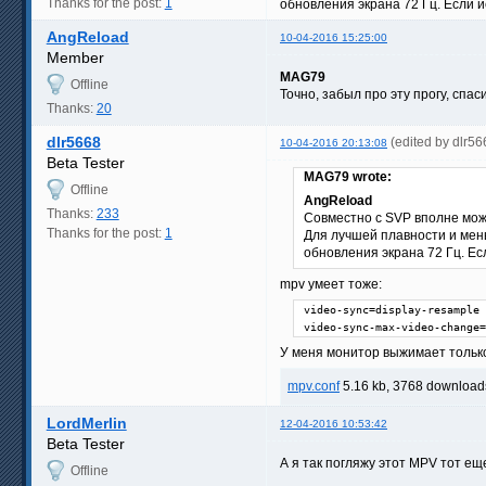
Thanks for the post:
1
обновления экрана 72 Гц. Если и
AngReload
10-04-2016 15:25:00
Member
MAG79
Offline
Точно, забыл про эту прогу, спас
Thanks:
20
dlr5668
(edited by dlr5
10-04-2016 20:13:08
Beta Tester
MAG79 wrote:
Offline
AngReload
Thanks:
233
Совместно с SVP вполне мож
Thanks for the post:
1
Для лучшей плавности и мен
обновления экрана 72 Гц. Ес
mpv умеет тоже:
video-sync=display-resample

video-sync-max-video-change=
У меня монитор выжимает только
mpv.conf
5.16 kb, 3768 download
LordMerlin
12-04-2016 10:53:42
Beta Tester
А я так погляжу этот MPV тот еще
Offline