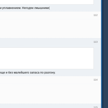
ным уплавнением. Негодяи лжышники(
112
113
еще и без малейшего запаса по разгону.
114
115