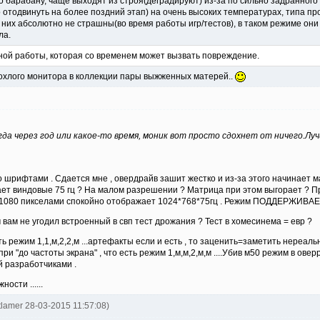
 по барабану, чаще выходят из строя(деградируют) из-за по сильно задранно
отодвинуть на более поздний этап) на очень высоких температурах, типа пр
их абсолютно не страшны(во время работы игр/тестов), в таком режиме они т
ла.
ьной работы, которая со временем может вызвать повреждение.
дохлого монитора в коллекции пары выжженных матерей..
гда через год или какое-то время, моник вот просто сдохнет от ничего.Лу
 шрифтами . Сдается мне , овердрайв зашит жестко и из-за этого начинает м
ет виндовые 75 гц ? На малом разрешении ? Матрица при этом выгорает ? П
0*1080 пикселами спокойно отображает 1024*768*75гц . Режим ПОДДЕРЖИВА
ем вам не угодил встроенный в свп тест дрожания ? Тест в хомесинема = евр ?
ь режим 1,1,м,2,2,м ...артефакты если и есть , то заценить=заметить нереальн
и "до частоты экрана" , что есть режим 1,м,м,2,м,м ....Убив м50 режим в ове
й разработчиками .
ости ......
tlamer 28-03-2015 11:57:08)