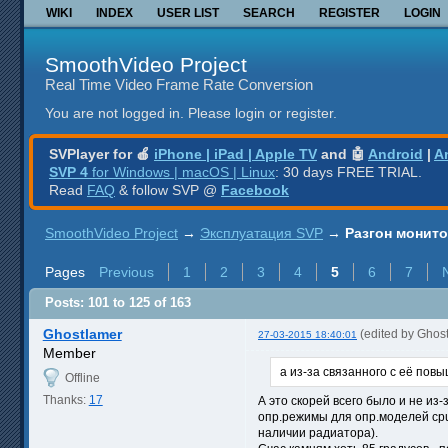
WIKI
INDEX
USER LIST
SEARCH
REGISTER
LOGIN
SmoothVideo Project
Real Time Video Frame Rate Conversion
You are not logged in.
Please login or register.
SVPlayer for 🍎
iPhone | iPad | Apple TV
and 🤖
Android
|
A
SVP 4
for Windows | macOS | Linux
: 30 days FREE TRIAL.
Read
FAQ
& follow SVP @
Facebook
SmoothVideo Project
→
Эксплуатация SVP
→
Разгон монит
Pages
Previous
1
2
3
4
5
6
7
Posts: 101 to 125 of 163
Ghostlamer
(edited by Ghos
27-03-2015 18:40:01
Member
а из-за связанного с её пов
Offline
Thanks:
17
А это скорей всего было и не из
опр.режимы для опр.моделей cpu
наличии радиатора).