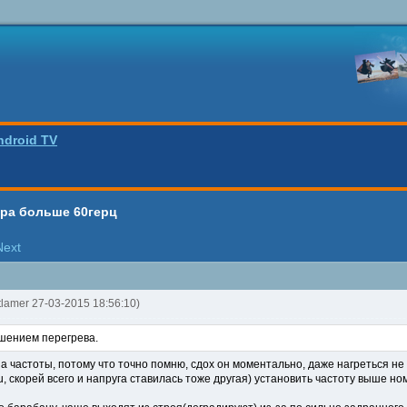
ndroid TV
ора больше 60герц
Next
tlamer 27-03-2015 18:56:10)
ышением перегрева.
-за частоты, потому что точно помню, сдох он моментально, даже нагреться н
, скорей всего и напруга ставилась тоже другая) установить частоту выше н