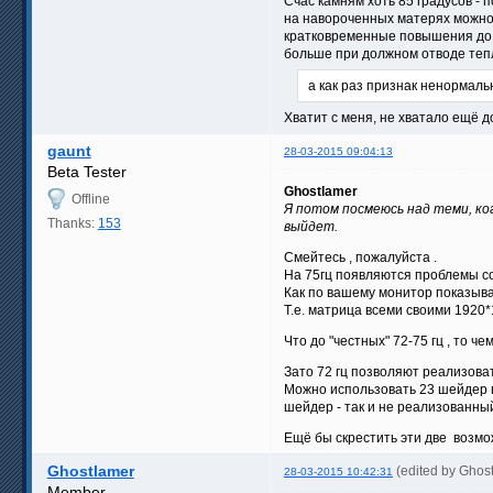
Cчас камням хоть 85 градусов -
на навороченных матерях можно 
кратковременные повышения до н
больше при должном отводе теп
а как раз признак ненормал
Хватит с меня, не хватало ещё 
gaunt
28-03-2015 09:04:13
Beta Tester
Ghostlamer
Offline
Я потом посмеюсь над теми, ко
Thanks:
153
выйдет.
Смейтесь , пожалуйста .
На 75гц появляются проблемы со
Как по вашему монитор показыва
Т.е. матрица всеми своими 192
Что до "честных" 72-75 гц , то ч
Зато 72 гц позволяют реализоват
Можно использовать 23 шейдер пр
шейдер - так и не реализованны
Ещё бы скрестить эти две возможн
Ghostlamer
(edited by Ghos
28-03-2015 10:42:31
Member