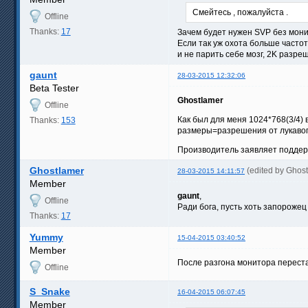
Смейтесь , пожалуйста .
Offline
Thanks:
17
Зачем будет нужен SVP без мони
Если так уж охота больше частот
и не парить себе мозг, 2K разре
gaunt
28-03-2015 12:32:06
Beta Tester
Ghostlamer
Offline
Как был для меня 1024*768(3/4) 
Thanks:
153
размеры=разрешения от лукавого 
Производитель заявляет поддер
Ghostlamer
(edited by Ghos
28-03-2015 14:11:57
Member
gaunt
,
Offline
Ради бога, пусть хоть запорожец
Thanks:
17
Yummy
15-04-2015 03:40:52
Member
После разгона монитора переста
Offline
S_Snake
16-04-2015 06:07:45
Member