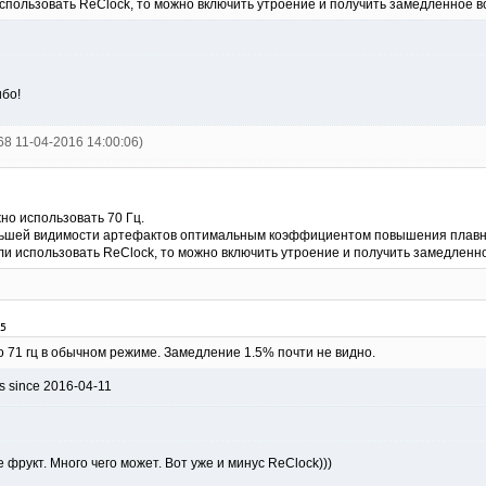
спользовать ReClock, то можно включить утроение и получить замедленное во
ибо!
668 11-04-2016 14:00:06)
но использовать 70 Гц.
ьшей видимости артефактов оптимальным коэффициентом повышения плавност
ли использовать ReClock, то можно включить утроение и получить замедленно
5
 71 гц в обычном режиме. Замедление 1.5% почти не видно.
s since 2016-04-11
 фрукт. Много чего может. Вот уже и минус ReClock)))