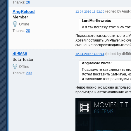
Thanks:
28
AngReload
(edited by AngR
12-04-2016 13:52:29
Member
LordMerlin wrote:
Offline
А я так погляжу этот MPV тот
Thanks:
20
Подскажете как скрестить его с
Хотел поставить SMPlayer, но су
смешение воспроизводимых файл
dlr5668
(edited by dlr5
12-04-2016 14:01:44
Beta Tester
AngReload wrote:
Offline
Подскажете как скрестить ег
Thanks:
233
Хотел поставить SMPlayer, н
и смешение воспроизводимых
Невозможно, но можно использо
просмотра и автоскачивание чег