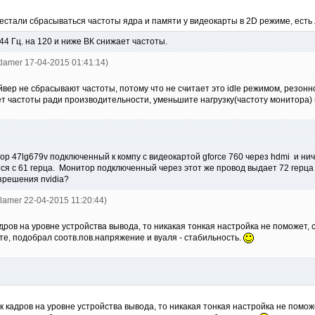
естали сбрасываться частоты ядра и памяти у видеокарты в 2D режиме, ест
144 Гц. на 120 и ниже ВК снижает частоты.
tlamer 17-04-2015 01:41:14)
йвер не сбрасывают частоты, потому что не считает это idle режимом, резон
 частоты ради производительности, уменьшите нагрузку(частоту монитора) 
р 47lg679v подключенный к компу с видеокартой gforce 760 через hdmi и ниче
ся с 61 герца. Монитор подключенный через этот же провод выдает 72 герца
зрешения nvidia?
tlamer 22-04-2015 11:20:44)
адров на уровне устройства вывода, то никакая тонкая настройка не поможет, 
те, подобрал соотв.пов.напряжение и вуаля - стабильность.
ск кадров на уровне устройства вывода, то никакая тонкая настройка не поможе