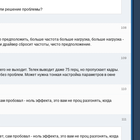
ь ли решение проблемы?
108
но предположить, больше частота больше нагрузка, больше нагрузка -
и драйвер сбросит частоты, чисто предположение.
109
го не выходит. Телек выводит даже 75 герц, но пропускает кадры.
 без проблем. Может нужна тонкая настройка параметров в окне
110
сам пробовал - ноль эффекта, это вам не проц разгонять, когда
111
т, сам пробовал - ноль эффекта, это вам не проц разгонять, когда