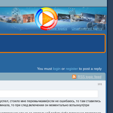
Active topics
Unanswered topics
You must
login
or
register
to post a reply
RSS topic feed
101
е успел, стоило мне перемычками(если не ошибаюсь, то там ставились
оминала, то при след.включении он моментально вспыхнул(при