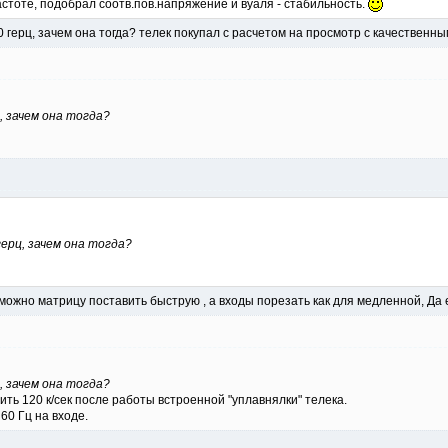
стоте, подобрал соотв.пов.напряжение и вуаля - стабильность.
0 герц, зачем она тогда? телек покупал с расчетом на просмотр с качествен
 зачем она тогда?
ерц, зачем она тогда?
 можно матрицу поставить быструю , а входы порезать как для медленной, Да 
 зачем она тогда?
ить 120 к/сек после работы встроенной "уплавнялки" телека.
0 Гц на входе.