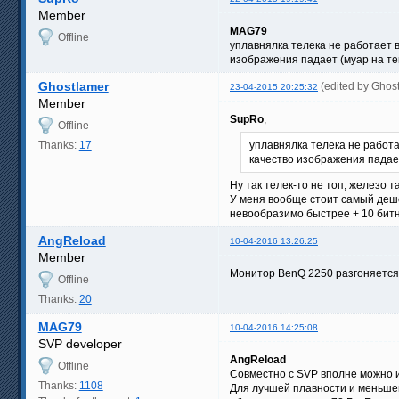
Member
MAG79
Offline
уплавнялка телека не работает в
изображения падает (муар на те
Ghostlamer
(edited by Ghos
23-04-2015 20:25:32
Member
SupRo
,
Offline
Thanks:
17
уплавнялка телека не работа
качество изображения падае
Ну так телек-то не топ, железо 
У меня вообще стоит самый дешёв
невообразимо быстрее + 10 битн
AngReload
10-04-2016 13:26:25
Member
Монитор BenQ 2250 разгоняется 
Offline
Thanks:
20
MAG79
10-04-2016 14:25:08
SVP developer
AngReload
Offline
Совместно с SVP вполне можно и
Thanks:
1108
Для лучшей плавности и меньше