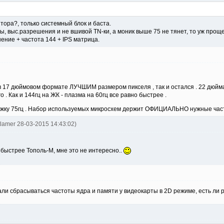
тора?, только системный блок и баста.
ы, выс.разрешения и не вшивой TN-ки, а моник выше 75 не тянет, то уж проще
шение + частота 144 + IPS матрица.
в 17 дюймовом формате ЛУЧШИМ размером пикселя , так и остался . 22 дюйма -
. Как и 144гц на ЖК - плазма на 60гц все равно быстрее .
жку 75гц . Набор используемых микросхем держит ОФИЦИАЛЬНО нужные частот
tlamer 28-03-2015 14:43:02)
 быстрее Тополь-М, мне это не интересно..
ли сбрасываться частоты ядра и памяти у видеокарты в 2D режиме, есть л