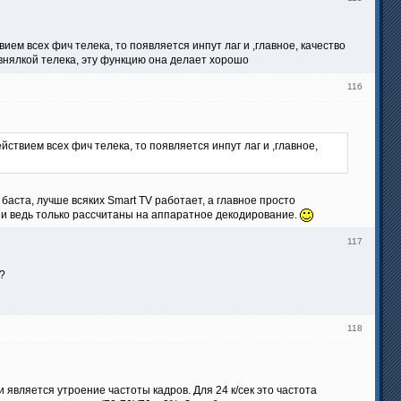
ием всех фич телека, то появляется инпут лаг и ,главное, качество
внялкой телека, эту функцию она делает хорошо
116
ствием всех фич телека, то появляется инпут лаг и ,главное,
аста, лучше всяких Smart TV работает, а главное просто
ни ведь только рассчитаны на аппаратное декодирование.
117
?
118
ляется утроение частоты кадров. Для 24 к/сек это частота