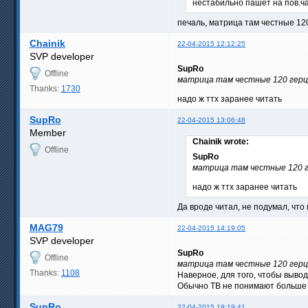
нестабильно пашет на пов.ча
печаль, матрица там честные 12
Chainik
22-04-2015 12:12:25
SVP developer
SupRo
Offline
матрица там честные 120 герц,
Thanks:
1730
надо ж ттх заранее читать
SupRo
22-04-2015 13:06:48
Member
Chainik wrote:
Offline
SupRo
матрица там честные 120 г
надо ж ттх заранее читать
Да вроде читал, не подумал, что
MAG79
22-04-2015 14:19:05
SVP developer
SupRo
Offline
матрица там честные 120 герц,
Thanks:
1108
Наверное, для того, чтобы вывод
Обычно ТВ не понимают больше 6
SupRo
22-04-2015 19:19:41