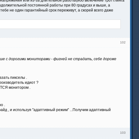
го напряжения или из-за длительной работы(ибо включение троттлинга
одолжительной постоянной работы при 80 градусах и выше, а
ебе не один гарантийный срок переживут, а скорей всего даже
102
чше с дорогими мониторами - фигней не страдать, себе дороже
азать пикселы .
роизводитель идиот ?
ЕТСЯ монитором .
о .
ррайд , и используя "адаптивный режим" ...Получим адаптивный
103