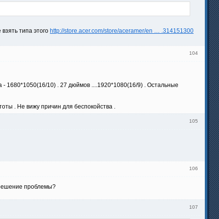
 взять типа этого
http://store.acer.com/store/aceramer/en … .314151300
104
 1680*1050(16/10) . 27 дюймов ....1920*1080(16/9) . Остальные
ы . Не вижу причин для беспокойства .
105
106
и решение проблемы?
107