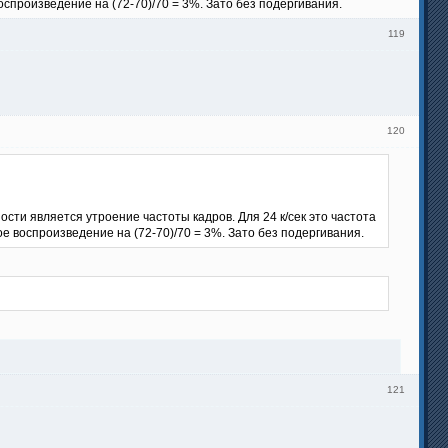
спроизведение на (72-70)/70 = 3%. Зато без подергивания.
119
120
и является утроение частоты кадров. Для 24 к/сек это частота
е воспроизведение на (72-70)/70 = 3%. Зато без подергивания.
121