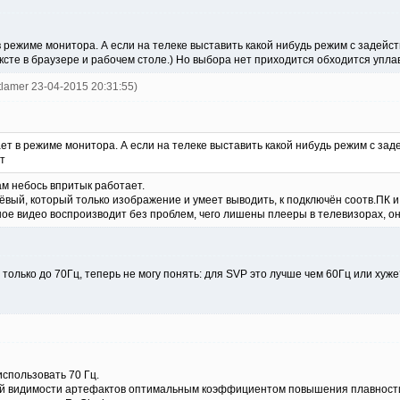
 режиме монитора. А если на телеке выставить какой нибудь режим с задейств
ксте в браузере и рабочем столе.) Но выбора нет приходится обходится упла
tlamer 23-04-2015 20:31:55)
ет в режиме монитора. А если на телеке выставить какой нибудь режим с задей
т
там небось впритык работает.
ый, который только изображение и умеет выводить, к подключён соотв.ПК и б
ое видео воспроизводит без проблем, чего лишены плееры в телевизорах, о
только до 70Гц, теперь не могу понять: для SVP это лучше чем 60Гц или хуже
спользовать 70 Гц.
й видимости артефактов оптимальным коэффициентом повышения плавности яв