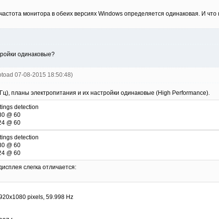
частота монитора в обеих версиях Windows определяется одинаковая. И чт
тройки одинаковые?
otoad 07-08-2015 18:50:48)
ц), планы электропитания и их настройки одинаковые (High Performance).
ttings detection
80 @ 60
24 @ 60
ttings detection
80 @ 60
24 @ 60
 дисплея слегка отличается:
1920x1080 pixels, 59.998 Hz