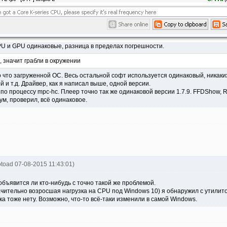
PU и GPU одинаковые, разница в пределах погрешности.
 значит грабли в окружении
о что загруженной ОС. Весь остальной софт используется одинаковый, никаки
й и т.д. Драйвер, как я написал выше, одной версии.
по процессу mpc-hc. Плеер точно так же одинаковой версии 1.7.9. FFDShow, R
ум, проверил, всё одинаковое.
otoad 07-08-2015 11:43:01)
 объявится ли кто-нибудь с точно такой же проблемой.
начительно возросшая нагрузка на CPU под Windows 10) я обнаружил с утилит
ка тоже нету. Возможно, что-то всё-таки изменили в самой Windows.