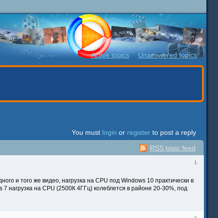
Active topics
Unanswered topics
You must
login
or
register
to post a reply
RSS topic feed
1
ного и того же видео, нагрузка на CPU под Windows 10 практически в
s 7 нагрузка на CPU (2500К 4ГГц) колеблется в районе 20-30%, под