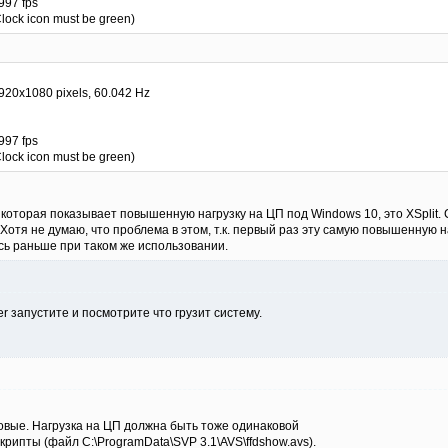
.997 fps
Clock icon must be green)
1920x1080 pixels, 60.042 Hz
.997 fps
Clock icon must be green)
которая показывает повышенную нагрузку на ЦП под Windows 10, это XSplit. 
 Хотя не думаю, что проблема в этом, т.к. первый раз эту самую повышенну
сь раньше при таком же использовании.
er запустите и посмотрите что грузит систему.
овые. Нагрузка на ЦП должна быть тоже одинаковой
крипты (файл C:\ProgramData\SVP 3.1\AVS\ffdshow.avs).