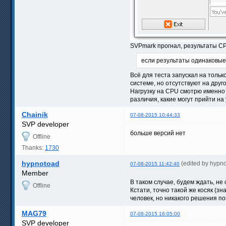
SVPmark прогнал, результаты C
если результаты одинаковые,
Всё для теста запускал на тольк
системе, но отсутствуют на друго
Нагрузку на CPU смотрю именно 
различия, какие могут прийти на 
Chainik
07-08-2015 10:44:33
SVP developer
больше версий нет
Offline
Thanks:
1730
hypnotoad
(edited by hypn
07-08-2015 11:42:40
Member
В таком случае, будем ждать, не
Offline
Кстати, точно такой же косяк (з
человек, но никакого решения по
MAG79
07-08-2015 16:05:00
SVP developer