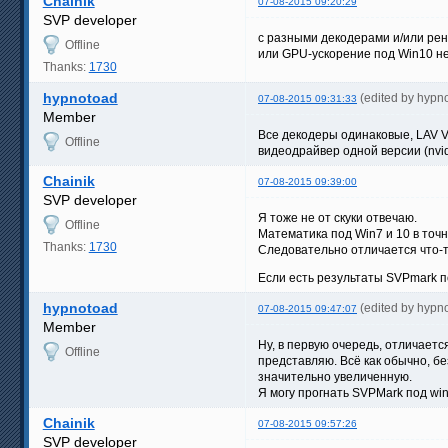
Chainik
07-08-2015 09:20:29
SVP developer
с разными декодерами и/или ре
Offline
или GPU-ускорение под Win10 н
Thanks:
1730
hypnotoad
(edited by hypn
07-08-2015 09:31:33
Member
Все декодеры одинаковые, LAV V
Offline
видеодрайвер одной версии (nvid
Chainik
07-08-2015 09:39:00
SVP developer
Я тоже не от скуки отвечаю.
Offline
Математика под Win7 и 10 в точ
Thanks:
1730
Следовательно отличается что-т
Если есть результаты SVPmark по
hypnotoad
(edited by hypn
07-08-2015 09:47:07
Member
Ну, в первую очередь, отличаетс
Offline
представляю. Всё как обычно, бе
значительно увеличенную.
Я могу прогнать SVPMark под win
Chainik
07-08-2015 09:57:26
SVP developer