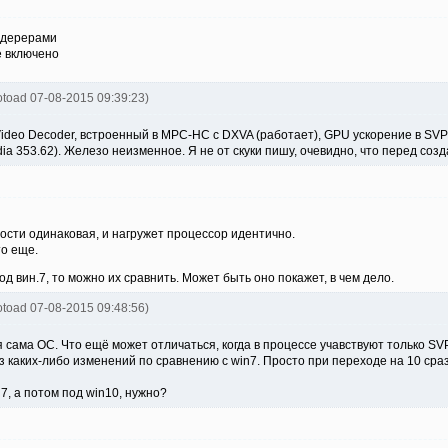
ндерерами
е включено
otoad 07-08-2015 09:39:23)
ideo Decoder, встроенный в MPC-HC c DXVA (работает), GPU ускорение в SVP
ia 353.62). Железо неизменное. Я не от скуки пишу, очевидно, что перед со
ности одинаковая, и нагружет процессор идентично.
о еще.
д вин.7, то можно их сравнить. Может быть оно покажет, в чем дело.
otoad 07-08-2015 09:48:56)
я сама ОС. Что ещё может отличаться, когда в процессе учавствуют только SV
з каких-либо изменений по сравнению с win7. Просто при переходе на 10 сра
7, а потом под win10, нужно?