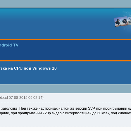
ndroid TV
зка на CPU под Windows 10
otoad 07-08-2015 09:02:14)
заголовке. При тех же настройках на той же версии SVP, при проигрывании од
офиле, при проигрывании 720р видео с интерполяцией до 60к/сек, под Window