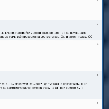
2
3
 включено. Настройки идентичные, рендер тот же (EVR), даже
зданием темы всё проверил на соответствие. Отличается только ОС.
4
5
P, MPC-HC, ffdshow и ReClock? Где тут можно накосячить? Я не
зу же заметил увеличенную нагрузку на ЦП при работе SVP,
6