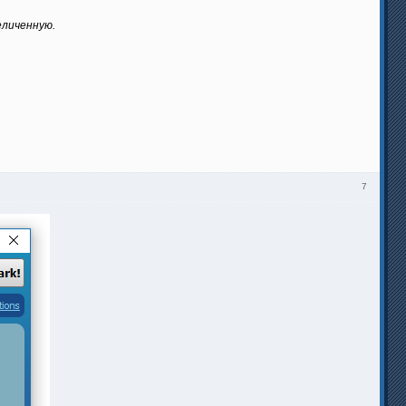
еличенную.
7