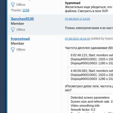
hypnotoad
Offline
Желательно еще убедиться, что 
Thanks:
1108
файлов. Смотреть в логе SVP.
Sanchas9130
07-08-2015 17:13:24
Member
Планы электропитания и их нас
Offline
hypnotoad
(edited by hypn
07-08-2015 18:04:20
Member
Частота дисплея одинаковая (60Г
Offline
0:02:48.123; Start: monitors se
Display#00010001: 1920 x 10
Display#00010003: 1280 x 10
4:46:09.083; Start: monitors se
Display#00010001: 1920 x 10
Display#00010003: 1280 x 10
//Посмотрел дебаг логи, частота
win7
Detected screen parameters
Screen size and refresh rate: 
Video smoothing info
Smooth factor: 5:2