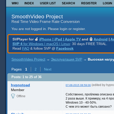
WIKI
INDEX
USER LIST
SEARCH
REGISTER
LOGIN
SmoothVideo Project
Real Time Video Frame Rate Conversion
You are not logged in.
Please login or register.
SVPlayer for 🍎
iPhone | iPad | Apple TV
and 🤖
Android
|
A
SVP 4
for Windows | macOS | Linux
: 30 days FREE TRIAL.
Read
FAQ
& follow SVP @
Facebook
SmoothVideo Project
→
Эксплуатация SVP
→
Высокая нагру
Pages
1
2
Next
Posts: 1 to 25 of 36
hypnotoad
(edited by hypn
07-08-2015 08:59:06
Member
Собственно, проблема описана в 
Offline
2 раза выше. К примеру, на 4 пр
Windows 10 - 40-50%.
С чем это может быть связано?