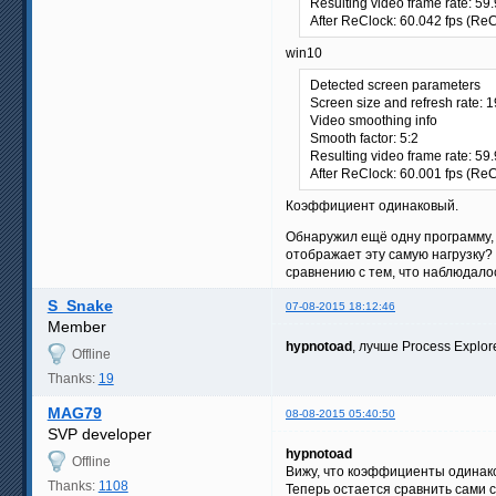
Resulting video frame rate: 59
After ReClock: 60.042 fps (Re
win10
Detected screen parameters
Screen size and refresh rate: 
Video smoothing info
Smooth factor: 5:2
Resulting video frame rate: 59
After ReClock: 60.001 fps (Re
Коэффициент одинаковый.
Обнаружил ещё одну программу, 
отображает эту самую нагрузку?
сравнению с тем, что наблюдало
S_Snake
07-08-2015 18:12:46
Member
hypnotoad
, лучше Process Explor
Offline
Thanks:
19
MAG79
08-08-2015 05:40:50
SVP developer
hypnotoad
Offline
Вижу, что коэффициенты одинак
Thanks:
1108
Теперь остается сравнить сами с